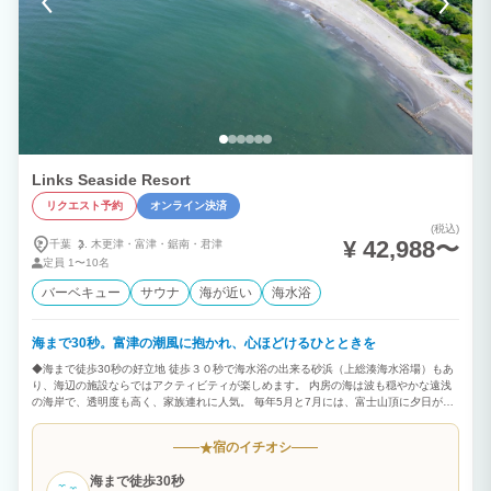
Links Seaside Resort
リクエスト予約
オンライン決済
(税込)
¥ 42,988〜
千葉
木更津・
富津・
鋸南・
君津
定員
1〜10名
バーベキュー
サウナ
海が近い
海水浴
海まで30秒。富津の潮風に抱かれ、心ほどけるひとときを
◆海まで徒歩30秒の好立地 徒歩３０秒で海水浴の出来る砂浜（上総湊海水浴場）もあ
り、海辺の施設ならではアクティビティが楽しめます。 内房の海は波も穏やかな遠浅
の海岸で、透明度も高く、家族連れに人気。 毎年5月と7月には、富士山頂に夕日が落
ちる「ダイヤモンド富士」を見られることも。自然が起こす神秘の絶景、とっておきの
ひとときをお過ごしください。 ◆貸切サウナでととのいタイム アウトドア、プライベ
宿のイチオシ
★
ートサウナとリクライニングチェアを完備！ 海のアクティビティを楽しんだ後、身体
を芯から温めて、潮の香り、海風を感じる外気浴は格別。 「Links Seaside Resort」
海まで徒歩30秒
だからこそできる非日常のととのいを体験してください。 ◆笑顔あふれるBBQ（有