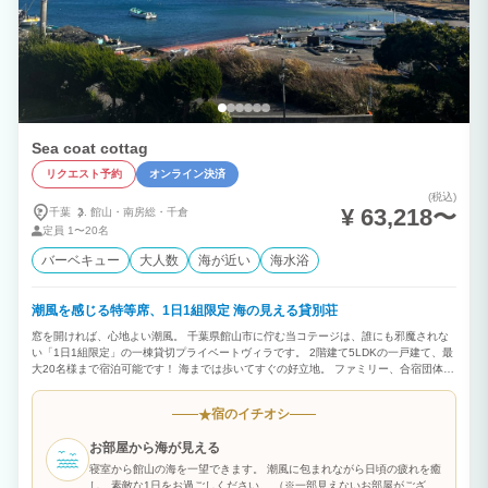
Sea coat cottag
リクエスト予約
オンライン決済
(税込)
¥ 63,218〜
千葉
館山・
南房総・
千倉
定員
1〜20名
バーベキュー
大人数
海が近い
海水浴
潮風を感じる特等席、1日1組限定 海の見える貸別荘
窓を開ければ、心地よい潮風。 千葉県館山市に佇む当コテージは、誰にも邪魔されな
い「1日1組限定」の一棟貸切プライベートヴィラです。 2階建て5LDKの一戸建て、最
大20名様まで宿泊可能です！ 海までは歩いてすぐの好立地。 ファミリー、合宿団体、
会社の仲間の旅行など最適です。 大切な人たちと集い、語らい、海の情景に癒される
――。 ここにしかない、贅沢な休日をお過ごしください。 ■プロジェクター（ポップ
宿のイチオシ
★
インアラジン）完備■ リビングにプロジェクターを設置しております。 お気に入りの
映像をみんなで鑑賞できる、プライベートシアターをご用意。 ■気軽に年中無休のガ
お部屋から海が見える
レージBBQ（無料）■ Sea coat cottageではBBQコンロ（ガス式）、網、トング、軍
手は無料でご用意させて頂いております。 食材、調味料を買うだけでバーベキューが
寝室から館山の海を一望できます。 潮風に包まれながら日頃の疲れを癒
できます。 潮風を感じながら、普段味わえない贅沢な空間でのバーベキューの魅力を
し、素敵な1日をお過ごしください。 （※一部見えないお部屋がござい