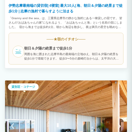
伊勢志摩最南端の貸切宿| 4寝室| 最大10人| 海、朝日＆夕陽の絶景まで徒
歩1分 | 志摩の漁村で暮らすように泊まる
「Granny and the sea」は、三重県志摩市の静かな漁村にある一棟貸しの宿です。 皆
さんの“おばあちゃんの家”になれるよう、「おばあちゃんと海」という名前の宿にしま
した。 宿から海までは徒歩約1分。朝から海辺を散歩し、夜は満天の星空を眺めなが
らゆっくりとした時間をお過ごしいただけます。 建物はどこか懐かしさを感じる一軒
家。まるで田舎のおばあちゃんの家に遊びに来たような温かい雰囲気の中で、ご家族や
宿のイチオシ
★
ご友人とくつろいでいただけます。 宿の周辺には昔ながらの漁村の風景が広がり、観
光地とは少し違う「日本の日常」を感じることができます。 地元のスーパーや魚屋で
朝日＆夕陽の絶景まで徒歩1分
新鮮な魚介類を買い、みんなで料理を楽しむのもおすすめです。 最大10名様まで宿泊
可能で、ファミリー旅行や大人のグループ旅行にも最適。 キッチンや調理器具も揃っ
周囲を海に囲まれた志摩半島の最南端の立地ゆえ、朝日＆夕陽の絶景を
ているため、長期滞在やワーケーションにもご利用いただけます。 この宿は地域のお
徒歩1分で堪能できます。 徒歩3〜5分の麦崎灯台からは、太平洋の大パ
じいちゃんやおばあちゃんたちにも支えられながら運営しています。 手作りの案内看
ノラマが楽しめます。
板や地域の人とのふれあいも、この宿ならではの魅力です。 便利さや豪華さではな
く、ゆっくりと流れる時間や人の温かさを感じていただける場所でありたいと思ってい
ます。 志摩の海と人に癒されながら、暮らすように旅する時間をお楽しみください。
貸別荘・コテージ