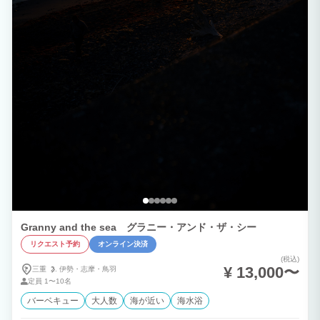
Granny and the sea グラニー・アンド・ザ・シー
リクエスト予約
オンライン決済
(税込)
¥ 13,000〜
三重
伊勢・
志摩・
鳥羽
定員
1〜10名
バーベキュー
大人数
海が近い
海水浴