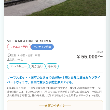
VILLA MEATON ISE SHIMA
リクエスト予約
オンライン決済
(税込)
¥ 55,000〜
三重
伊勢・
志摩・
鳥羽
定員
1〜6名
バーベキュー
海が近い
海水浴
サーフスポット・国府の白浜まで徒歩5分！海と自然に囲まれたプライ
ベートヴィラで、自由で贅沢な伊勢志摩ステイを。
2024年12月完成、三重県志摩市阿児町国府に位置する一棟貸しの宿泊施設です。 徒
歩5分圏内には、約3kmにわたって弓なりの白砂浜が続く国府の白浜があり、南側の阿
児の松原海水浴場では夏の海水浴、北側では初心者から上級者までサーフィンを楽しめ
ます。 屋外には宿泊者専用シャワーと多目的スペースを備え、室内には大型液晶テレ
ビ、IHコンロ、ヘアドライヤー、各種アメニティ、電子レンジ、冷蔵庫、空気清浄機、
宿のイチオシ
★
ソファーベッド、温水洗浄トイレ、シャワールーム、セーフティボックス、割り箸、紙