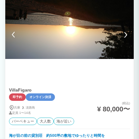
上がりいただけます様お願いいたします。 食材、メニューについて、ご不明な点がご
ざいましたら事前にお問合せ下さい。 RivageBlueで楽しいひとときをお過ごし下さ
い。
VillaFigaro
即予約
オンライン決済
(税込)
¥ 80,000〜
兵庫
淡路島
定員
1〜14名
バーベキュー
大人数
海が近い
海が目の前の貸別荘 約500坪の敷地でゆったりと時間を