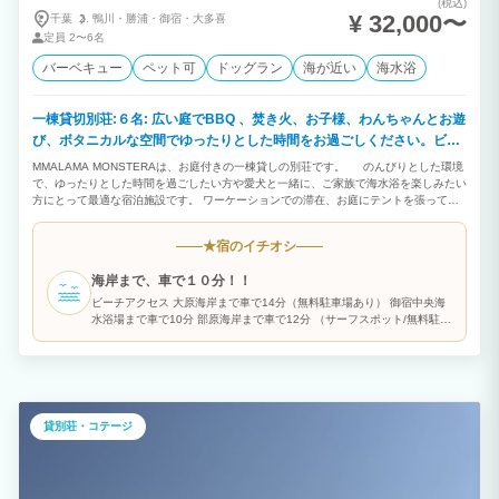
(税込)
¥ 32,000〜
千葉
鴨川・
勝浦・
御宿・
大多喜
定員
2〜6名
バーベキュー
ペット可
ドッグラン
海が近い
海水浴
一棟貸切別荘:６名: 広い庭でBBQ 、焚き火、お子様、わんちゃんとお遊
び、ボタニカルな空間でゆったりとした時間をお過ごしください。ビー
チ、ゴルフ場も近くにございます。
MMALAMA MONSTERAは、お庭付きの一棟貸しの別荘です。 のんびりとした環境
で、ゆったりとした時間を過ごしたい方や愛犬と一緒に、ご家族で海水浴を楽しみたい
方にとって最適な宿泊施設です。 ワーケーションでの滞在、お庭にテントを張ってキ
ャンプをしたり、サーフィンやゴルフのついでにご利用いただくのもお勧めです。 満
天の星空や源氏ホタルを観ながら、リラックスしたひとときをお過ごしください。
宿のイチオシ
★
いすみ市は、自然豊かで伊勢海老に代表される海鮮や都内のシェフが買い求める新鮮な
野菜が堪能できます。 多くの移住希望者に注目され、移住したい田舎ベストランキン
海岸まで、車で１０分！！
グで８年連続第一位の場所です。 また、MALAMA MONSTERAのある大原台は、とて
も静かな別荘地であり、都会の喧騒から離れて、リラックスできる場所です。 観葉
ビーチアクセス 大原海岸まで車で14分（無料駐車場あり） 御宿中央海
植物に囲まれたお部屋でお庭を眺めながら、鳥のさえずりを聞きながら、ゆったりとし
水浴場まで車で10分 部原海岸まで車で12分 （サーフスポット/無料駐車
た時間をお過ごしください。 ☆いすみ市の食材を使った創作和懐石”とく竹”とのコラ
場有/トイレ・シャワーあり）
ボがございます。 ディナーコース（11000円）をご予約の方でお酒を飲まれる方は、
無料送迎を致します。 翌朝のおにぎり、お味噌汁、卵焼きを、とく竹からサービス致
します。 ☆Crowd Chef（出張シェフ）のご用意もございますので、お気軽にご相談下
さい。 チェックインの際に鍵を直接お渡しさせていただきますので、安心してお越
しください。 皆様のお越しを心よりお待ちしております。 ＜名前の由来＞
貸別荘・コテージ
MALAMA MONSTERAのMALANA（マラマ）、とは「思いやりの心」を意味するハワ
イ語です。また、MONSTERA（モンステラ）は大きくなるにつれて葉が割れてくるの
が特徴的で、大きな葉の切れ込みから差す光は「希望の光を導く」と言われ、縁起の良
い観葉植物とされています。 「嬉しい出会い」というMONSTERAの花言葉は、希望