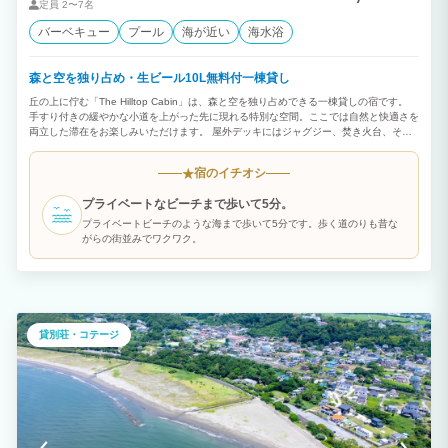
定員
2〜7名
バーベキュー
プール
海が近い
海水浴
森と空を独り占め・生ビール10L無料付一棟貸し
丘の上に佇む「The Hilltop Cabin」は、森と空を独り占めできる一棟貸しの宿です。
手すり付きの緩やかな小道を上がった先に現れる特別な空間。ここでは自然と快適さを
両立した滞在をお楽しみいただけます。 屋外デッキにはジャグジー、焚き火台、そし
て10Lの生ビールサーバーを無料でご用意。 チェックイン後すぐに冷えたビールを注
ぎ、星空や流れ星を眺めながら、焚き火の音と森の香りに包まれる時間はここでしか体
宿のイチオシ
★
験できません。 室内にはレザーソファと65インチテレビ、Wi-Fiを完備。 キッチン・冷
蔵庫・調理器具・食器も揃っているため自炊も可能です。 シングルベッド4台と追加マ
プライベートなビーチまで歩いて5分。
ットレス2枚で、最大6名まで宿泊可能。 徒歩5分で海にもアクセスでき、散歩や磯遊
びもおすすめ。 「何もしない贅沢」を味わいたい方にも、仲間と特別な時間を楽しみ
プライベートビーチのような海まで歩いて5分です。歩く道のりも昔な
たい方にもぴったりです。
がらの街並みでワクワク。
貸別荘・コテージ