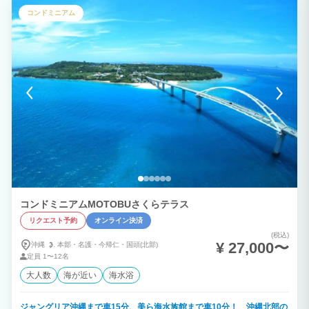
ングの隣には個室トイレもございます。 3階は寝室が2部屋あり、ウェンスティンホテ
コンドミニアム
ルとシモンズが共同開発したheavenlyキングサイズベッドが1台（ご要望があればシン
グル2台に分けられます）、もう1部屋は小上がりに布団が2枚ございます。そしてマッ
トレスにエアウィーブの布団を敷いておやすみいただけます。 トイレとバスルーム、
洗面台もありますので、ファミリーや友人同士で快適にお過ごしいただけると思いま
す。 ドラム式洗濯機と洗剤、Wi-Fi完備で長期滞在やワーケーションにも最適だと思い
ます。 屋上テラスからは海と美しい夕日を見ることが出来ます。 海と鎌倉の魅力を存
分に味わいながら落ち着いた空間で特別な時間をお楽しみください。 ヴィラ内のレイ
アウトや仕様は季節によって変わる事もございますのでご了承ください。
コンドミニアムMOTOBUさくらテラス
リクエスト予約
オンライン決済
(税込)
¥ 27,000〜
沖縄
本部・
名護・
今帰仁・
国頭(北部)
定員
1〜12名
大人数
海が近い
海水浴
ジャングリア沖縄まで車15分、美ら海水族館まで車10分！ 沖縄北部の