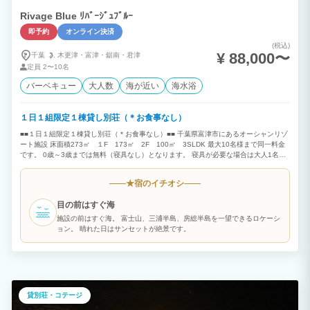
Rivage Blue ﾘﾊﾞｰｼﾞｭﾌﾞﾙｰ
即予約
オンライン決済
(税込)
¥ 88,000〜
千葉
木更津・
富津・
鋸南・
君津
定員
2〜10名
バーベキュー
大人数
海が近い
海水浴
１日１組限定１棟貸し別荘（＊お食事なし）
■■１日１組限定１棟貸し別荘（＊お食事なし）■■ 千葉県富津市にあるオーシャンリゾ
ート施設 床面積273㎡ １F 173㎡ 2F 100㎡ 3SLDK 最大10名様まで同一料金
です。 0歳～3歳までは無料（寝具なし）となります。 寝具が必要な場合は大人1名と
してご予約下さい。 ４歳以上お子様は大人1名としてご予約下さい。 （＊4歳以上は大
人（寝具有り）でカウントいたします。） 目の前はすぐ海 房総半島、三浦半島を一
宿のイチオシ
★
望できるロケーション 富士山を望むことが出来る海岸線 オーシャンビューを染める夕
日 夜は満天の星空と波音 四季折々の色を放つ内房の景色は絶景です。 都心から少し離
目の前はすぐ海
れたこの場所で非日常な時間を過ごしていただける空間をご用意させていただきまし
た。 １F 36帖のリビングダイニングキッチンのワンフロア構成でそのままオープンテ
施設の前はすぐ海。 富士山、三浦半島、房総半島を一望できるロケーシ
ラスへ。こちらでBBQを楽しんでいただけます。 ２F 寝室3部屋をご用意させていただ
ョン。 晴れた日はサンセットが絶景です。
きました。お風呂からは三浦半島、富士山を眺望できます。 ■■オプションのご案内■■
＊現地決済（現金、クレジットカード可）ご希望のお客様は施設までご連絡下さい。
【BBQグリルレンタル】1台3,300円（税込）/1日 【BBQ用夕食食材セット】4,400円
（税込）/1人前（メニュー：牛肉、豚肉、BIGソーセージ、季節の野菜、BBQグリル1
台付＊2人前からオーダー可能です。食材の準備がございますので、当日キャンセルは
お断りいたします。キャンセルは宿泊日3日前までにご連絡下さい。 ＊食物アレルギー
貸別荘・コテージ
をお持ちのお客様へ 当施設でのご飲食にあたりましては、お客様の最終判断でお召し