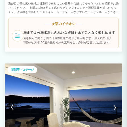
海が目の前の広い敷地の貸別荘でせわしない日常から離れてゆったりとした時間をお過
ごしください。 別荘の1階は明るく広いリビングダイニングと調理器具が揃ったキッ
チン、洗濯機を完備したバストイレ、ボードゲームなど置いているサンルームがござい
ます。2階は２つのベッドルームと１つの和室があり、ご家族だけでなく、ご友人との
滞在でもご利用いただけます。敷地の外には慶野松原の海が広がり夏は海水浴を楽しん
宿のイチオシ
★
でいただけます。また、海水浴後は外に足洗い場があり、裏口からはバスルームにすぐ
入れます。 庭にはBBQコーナーがあり別途3,000円でお使いいただけます。 食材は持
海まで１分海水浴もきれいな夕日も余すことなく楽しめます
ち込み、もしくはこちらで用意もできます。その場合備考欄にご記入ください。
道を挟んで向こう側には慶野松原の海岸が広がります。お天気の日は、
2階から夕日100選の慶野松原の素晴らしい夕日がご覧いただけます。
貸別荘・コテージ