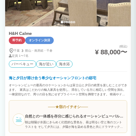
H&H Calme
即予約
オンライン決済
(税込)
¥ 88,000〜
千葉
館山・
南房総・
千倉
定員
1〜7名
バーベキュー
海が近い
海水浴
海と夕日が溶け合う希少なオーシャンフロントの邸宅
オーシャンビューの最高のロケーションからは富士山と夕日の絶景を楽しむことができ
ます。 家具はこだわりの輸入家具を使用し、滞在している方に相応しい空間を演出。
一棟貸切なので、周りの目を気にせずプライベート空間を満喫できます。 映画やドラ
マでも有名な人気観光スポット「原岡桟橋」はすぐそば。 夜は屋上から星空がとても
綺麗に輝いて見ることができます。 キッチン・炊飯器・洗濯機などの電化製品も備わ
宿のイチオシ
★
っていますので連泊にも最適です。 無料でＢＢＱキットを貸出していますので家族旅
行・グループ旅行・卒業旅行などでぜひ地元の食材を使ってお楽しみください！
自然との一体感を存分に感じられるオーシャンビューバルコ
ニー
朝は朝陽が水面にきらめく幻想的な景色を、昼は明るい空と海のコント
ラストを そして夕方には、夕陽が海を染める景色と共にドラマチックな
ひとときをお楽しみいただけます