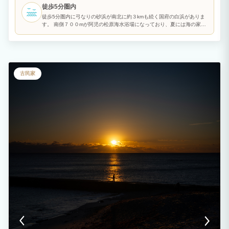
皿、プラスチックナイフ・フォーク、包丁、まな板、フライパン、簡易BBQコンロ・
徒歩5分圏内
炭用トング(食材及び炭は別途ご用意下さい)を完備。 近鉄鵜方駅から車で約12分、コ
ンビニへ約5分、ドラッグストアへ約10分と滞在にも便利です。 周辺には、英虞湾を
徒歩5分圏内に弓なりの砂浜が南北に約３kmも続く国府の白浜がありま
一望できる横山展望台、志摩スペイン村、的矢湾と太平洋を望む安乗埼灯台などがあ
す。 南側７００mが阿児の松原海水浴場になっており、夏には海の家が
り、海のレジャーと伊勢志摩観光の拠点に適しています。
並びます。 北側は中部地方および近畿地方では有数のサーフスポットに
なっており、全日本サーフィン選手権などの全国大会も開催されます。
そのため、地元サーファーだけでなく、県外からもサーフィンを目的に
多くの方が訪れます。 長く続く浜辺には８箇所のサーフポイントがあ
るため、プロからビギナーまでそれぞれのレベルに合った波質のバリエ
ーションの豊富さも、国府の浜の魅力です。
古民家