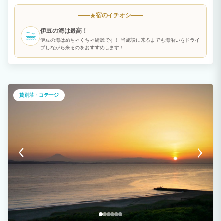
癒された後は、広々とした部屋でゆったりとお過ごしいただけます。 インターネット
接続可能なので、お仕事やリラックスタイムにも便利です。 【ご予約条件】 ・1部屋
宿のイチオシ
★
の最低宿泊人数は2名様から、最大6名様までご利用可能です。 ・全館禁煙のため、快
適にお過ごしいただけます。 【設備】 ・トイレ、浴槽完備 浴槽には温泉を溜めて
伊豆の海は最高！
ご入浴頂けます！ ・洗濯機・乾燥機完備 ・駐車場 2台分スペース有（無料/予約不
要） 【家電設備】 ・電子レンジ・オーブンレンジ・炊飯器・トースター・冷蔵庫・電
伊豆の海はめちゃくちゃ綺麗です！ 当施設に来るまでも海沿いをドライ
子ケトル・洗濯機・乾燥機・ヘアードライヤー・ヘアーアイロン・IHクッキングヒータ
ブしながら来るのをおすすめします！
ー・BBQコンロ貸出有 その他、調理器具・食器類はご自由にお使い頂けます！
【景観・お部屋】 ◆山の景色を楽しめる ◆大室山の麓に位置し大迫力の大室山をご
堪能頂けます！ ◆和洋室の広々とした空間 ◆高い天井と大きな窓が生み出す開
放感！ 【アクセス】 静岡県伊東市池628-9 伊東の中心地からのアクセスも良好で、観
光の拠点としても最適です。ぜひこの機会に、ご友人やご家族と特別な時間をお過ごし
ください。 【お客様へお願い】 ご予約時にメールアドレスの入力をお願いいたしま
貸別荘・コテージ
す。 ご予約完了後、旅館業法に基づき、お客様情報の入力が必要となります。
minpakuINよりお客様マイページURLをお送りいたします。 チェックイン前日までに
ご入力をお済まください。 ※送られてこない場合はご連絡をお願いいたします。