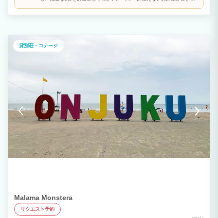
一年通して楽しめます。 ■寝室に関して■ 利用人数により解放されるお部屋の数が異
ます）
なります。 【基本部屋数】 ～4名様まで…2部屋 5～6名様…3部屋 7～8名様…4部屋
9～10名様…5部屋 ※開放部屋はお選びいただけません。 ※お部屋を追加されたい場
合は、別途料金が発生いたします。
貸別荘・コテージ
Malama Monstera
リクエスト予約