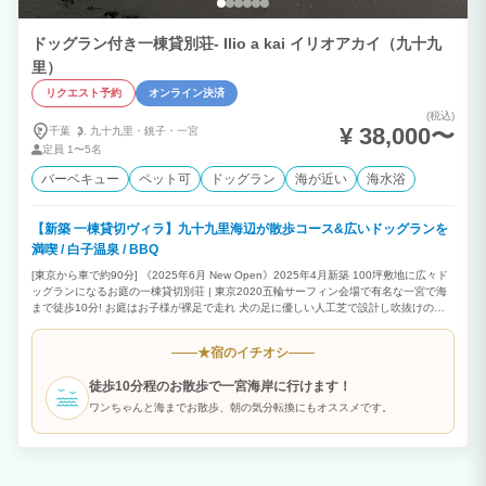
ドッグラン付き一棟貸別荘- Ilio a kai イリオアカイ（九十九
里）
リクエスト予約
オンライン決済
(税込)
¥ 38,000〜
千葉
九十九里・
銚子・
一宮
定員
1〜5名
バーベキュー
ペット可
ドッグラン
海が近い
海水浴
【新築 一棟貸切ヴィラ】九十九里海辺が散歩コース&広いドッグランを
満喫 / 白子温泉 / BBQ
[東京から車で約90分] 《2025年6月 New Open》2025年4月新築 100坪敷地に広々ド
ッグランになるお庭の一棟貸切別荘 | 東京2020五輪サーフィン会場で有名な一宮で海
まで徒歩10分! お庭はお子様が裸足で走れ 犬の足に優しい人工芝で設計し吹抜けのリ
ビング/テラスでお庭の様子を見守れます。(0歳児から歓迎) 鳥のさえずりを聴きながら
BBQや屋外テーブルセット/バドミントン/犬用ミニプールなどお庭で楽しめます。 玄
宿のイチオシ
★
関脇/お庭の水道エリアで汚れた足などを洗うことができます。
徒歩10分程のお散歩で一宮海岸に行けます！
ワンちゃんと海までお散歩、朝の気分転換にもオススメです。