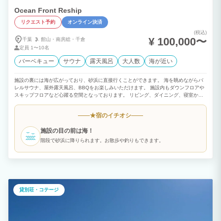
Ocean Front Reship
リクエスト予約
オンライン決済
(税込)
¥ 100,000〜
千葉
館山・
南房総・
千倉
定員
1〜10名
バーベキュー
サウナ
露天風呂
大人数
海が近い
施設の裏には海が広がっており、砂浜に直接行くことができます。 海を眺めながらバ
レルサウナ、屋外露天風呂、BBQをお楽しみいただけます。 施設内もダウンフロアや
スキップフロアなど心躍る空間となっております。 リビング、ダイニング、寝室から
も海を眺めることができ、海と過ごす時間をお楽しみいただけます。
宿のイチオシ
★
施設の目の前は海！
階段で砂浜に降りられます。お散歩や釣りもできます。
貸別荘・コテージ