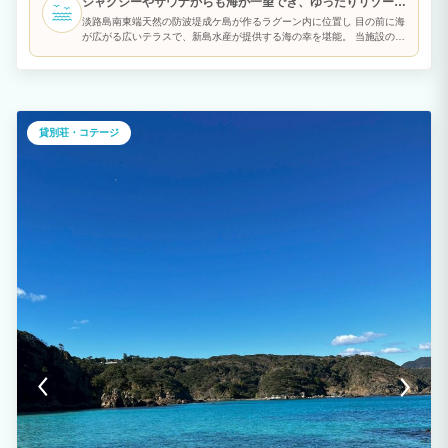
ジャグジーやサウナからも海が一望でき、ゆったりリゾート
となります。夕食のご希望提供時間はチェックイン時にお伺いします。 【BBQ設備の
みのレンタルについて】 食材をお持ち込みいただくか、現地で運営する系列店「新島
気分を満喫
淡路島南東端天然の防波堤成ケ島が作るラグーン内に位置し 目の前に海
水産」で食材を購入いただければBBQをすることが可能です。 機材は無料で貸し出し
が広がる広いテラスで、新島水産が提供する海の幸を堪能。 当施設の自
いたしますので、ご希望の際は事前にお知らせください。
慢は、何と言っても映画のワンシーンのような オーシャンテラスで
す。 併設されたサウナとジャグジーで汗をかいた後は、このテラスに座
って整い時間・・ ハンモックもあり、潮風に揺られながら 心穏やかな
時間をお過ごしいただけます。 テラスからはリビングの様子もうかが
えるので、お子様が室内にいても安心です。
貸別荘・コテージ