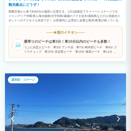
観光拠点にどうぞ！
那覇空港から車で約90分の場所に位置する、1日1組限定プライベートコテージです。
ジャングリア沖縄/美ら海水族館/古宇利島/備瀬のフクギ並木/瀬底島などの人気観光ス
ポットへのアクセスも良好です！ お部屋内には滞在に必要な家具/家電が揃っているの
で、短期の連泊でも長期滞在でも快適にお過ごしいただけます。 2階建1棟（100㎡）
1F ：LDK16帖/和室4.5畳/バストイレ 2F ：洋室7.5帖/洋室6.5帖/洋室6帖/サービスル
宿のイチオシ
★
ーム3.3帖/トイレ 収容人数：最大12名 ベッドルーム：①ダブルベッド×2台/②ダブル
ベッド×2台/③ダブルベッド×1台/④布団×2組 届出：北保第Ｒ３－６号
最寄りのビーチは車3分！車10分以内のビーチも多数！
うふた浜恋人ビーチ 車3分 アンチ浜 車7分 崎本部ビーチ 車9分 ゴ
リラチョップ 車10分 具志堅ビーチ 車10分 瀬底ビーチ 車11分 エ
メラルドビーチ（美ら海水族館隣） 車11分
貸別荘・コテージ