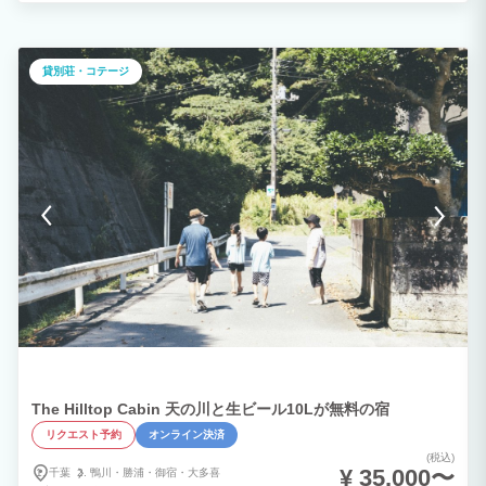
貸別荘・コテージ
The Hilltop Cabin 天の川と生ビール10Lが無料の宿
リクエスト予約
オンライン決済
(税込)
¥ 35,000〜
千葉
鴨川・
勝浦・
御宿・
大多喜