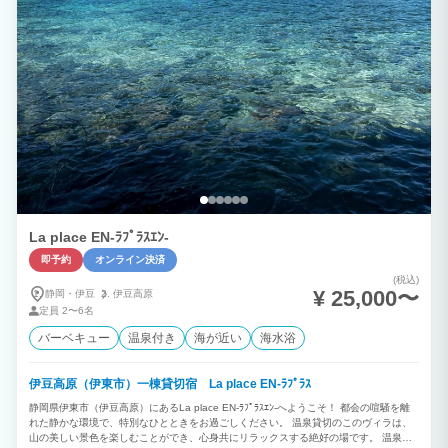
La place EN-ﾗﾌﾟﾗｽｴﾝ-
即予約
オンライン決済
(税込)
¥ 25,000〜
静岡・伊豆
伊豆高原
定員
2〜6名
バーベキュー
温泉付き
海が近い
海水浴
伊豆高原（伊東市）一棟貸切宿 La place EN-ﾗﾌﾟﾗｽ
静岡県伊東市（伊豆高原）にあるLa place EN-ﾗﾌﾟﾗｽｴﾝ-へようこそ！ 都会の喧騒を離
れた静かな環境で、特別なひとときをお過ごしください。 温泉貸切のこのヴィラは、
山の美しい景色を楽しむことができ、心身共にリラックスする絶好の場です。 温泉で