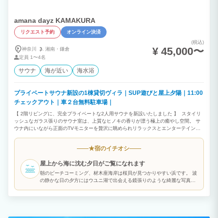
amana dayz KAMAKURA
リクエスト予約
オンライン決済
(税込)
¥ 45,000〜
神奈川
湘南・
鎌倉
定員
1〜4名
サウナ
海が近い
海水浴
プライベートサウナ新設の1棟貸切ヴィラ｜SUP遊びと屋上夕陽｜11:00
チェックアウト｜車２台無料駐車場｜
【 2階リビングに、完全プライベートな2人用サウナを新設いたしました 】 スタイリ
ッシュなガラス張りのサウナ室は、上質なヒノキの香りが漂う極上の癒やし空間。 サ
ウナ内にいながら正面のTVモニターを贅沢に眺められリラックスとエンターテインメ
ントが融合した特別な時間をお届けします。 サウナを出た後は、シャワールームでク
ールダウンして目の前のインフィニティチェアに深く身を委ねて極上の「ととのい」
宿のイチオシ
★
へ。 誰にも気兼ねすることなく、ご家族や大切な方と水入らずの特別な時間をお過ご
しいただければと思います。 朝は海岸を散歩し、近くのカフェでモーニング。日中は
屋上から海に沈む夕日がご覧になれます
SUPで海遊びや、当ヴィラを拠点に人気の江の電に乗り江ノ島観光、少し足を延ばし
て逗子、葉山等にもアクセスしやすいです。 そして屋上から海に沈む夕陽を見ながら1
朝のビーチコーミング、材木座海岸は桜貝が見つかりやすい浜です。 波
杯飲むのも格別です。 amana dayz KAMAKURAは鎌倉材木座海岸まで直線50mの3階
の静かな日の夕方にはウユニ湖で出会える鏡張りのような綺麗な写真が
建て一軒家です。 1階は雨に濡れずに乗り降り可能な2台停められる駐車スペース。 2
撮れるかもしれません。
階はリビングの特等席に、贅沢な2人用本格ヒノキサウナをご用意しました！ ダイニン
グ、キッチンが使いやすく配置されカフェのようなおしゃれな空間で、調理やお食事を
自由に楽しんでいただけます。 食器や調理器具、コーヒーマシンやコーヒー豆もご用
意しております。 サーフィンや海遊びの後に嬉しい独立したシャワールームや、リビ