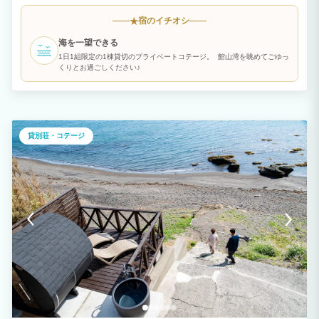
ー、館山の新鮮なお魚屋さんまで車で5分、10.分圏内です。 別荘内は壁、フローリン
グ、インテリアを木材で揃え、落ち着いた心地よい空間になっております。 バルコニ
宿のイチオシ
★
ーから海や星の絶景を一望でき、自然を最大限に楽しめます。 【BBQ利用は年中無
休!】 持ち込んだ食材のみでOK！ 釣りの穴場スポットが多い館山で自分で釣った魚を
海を一望できる
BBQが年中出来ちゃう！ 海産物屋さんや干物屋さんで海鮮を購入して、海鮮BBQもお
すすめです！ 【ペットもご一緒に】 いつもお留守番ではとても寂しいペット君も歓迎
1日1組限定の1棟貸切のプライベートコテージ。 館山湾を眺めてごゆっ
です。 専用ドッグランも備えており、わんちゃんも伸び伸びと遊べます♪
くりとお過ごしください♪
貸別荘・コテージ