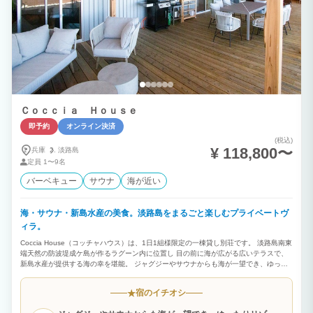
Ｃｏｃｃｉａ Ｈｏｕｓｅ
即予約
オンライン決済
(税込)
¥ 118,800〜
兵庫
淡路島
定員
1〜9名
バーベキュー
サウナ
海が近い
海・サウナ・新島水産の美食。淡路島をまるごと楽しむプライベートヴ
ィラ。
Coccia House（コッチャハウス）は、1日1組様限定の一棟貸し別荘です。 淡路島南東
端天然の防波堤成ケ島が作るラグーン内に位置し 目の前に海が広がる広いテラスで、
新島水産が提供する海の幸を堪能。 ジャグジーやサウナからも海が一望でき、ゆった
りリゾート気分を満喫！ ★おすすめポイント★ ・海を望むロケーションで非日常のリ
ゾート体験 ・最大9名宿泊可能な広々空間 ・サウナとBBQ設備のレンタルが無料 ・プ
宿のイチオシ
★
ライベート空間で周りを気にせずリラックス 【お食事について（※有料オプション）
】 ご希望の方は事前に内容と必要な人数分をお知らせください。 支払方法は現地精算