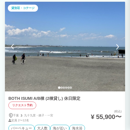
貸別荘・コテージ
BOTH ISUMI A/B棟 (2棟貸し) 休日限定
リクエスト予約
(税込)
¥ 55,900〜
千葉
九十九里・
銚子・
一宮
定員
2〜12名
バーベキュー
大人数
海が近い
海水浴