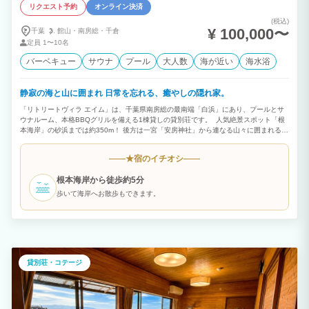
リクエスト予約
オンライン決済
(税込)
¥ 100,000〜
千葉
館山・
南房総・
千倉
定員
1〜10名
バーベキュー
サウナ
プール
大人数
海が近い
海水浴
静寂の海と山に囲まれ 日常を忘れる、癒やしの隠れ家。
「リトリートヴィラ エイム」は、千葉県南房総の最南端「白浜」にあり、プールとサ
ウナルーム、本格BBQグリルを備える1棟貸しの貸別荘です。 人気絶景スポット「根
本海岸」の砂浜までは約350m！ 後方は一宮「安房神社」から連なる山々に囲まれる静
謐なロケーション。 非日常の中で心身をリラックスすることを目的とした「癒やしの
隠れ家」です。
宿のイチオシ
★
根本海岸から徒歩約5分
歩いて海岸へお散歩もできます。
貸別荘・コテージ