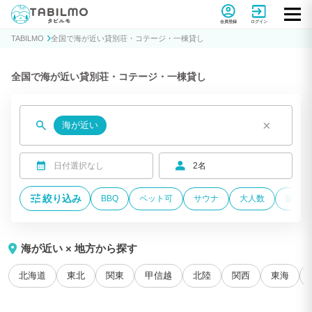
貸別荘コテージ・一棟貸し宿泊予約サイトTABILMO(タビルモ)
会員登録
ログイン
TABILMO
全国で海が近い貸別荘・コテージ・一棟貸し
全国で海が近い貸別荘・コテージ・一棟貸し
×
海が近い
日付選択なし
2名
絞り込み
BBQ
ペット可
サウナ
大人数
温泉付
海が近い × 地方から探す
北海道
東北
関東
甲信越
北陸
関西
東海