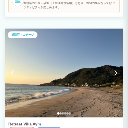
料） アウトドアを最大限お楽しみいただけるバーベキューに必要な設備（グリル、
海水浴の出来る砂浜（上総湊海水浴場）もあり、海辺の施設ならではア
炭、網など）をご用意しております。 みんなでワイワイいただくBBQ！潮の香りと海
クティビティが楽しめます。
風に包まれて飲むビールは、まさに至福のひととき。 ここでしか味わえない特別なデ
ィナーをお楽しみください。
貸別荘・コテージ
Retreat Villa Aym