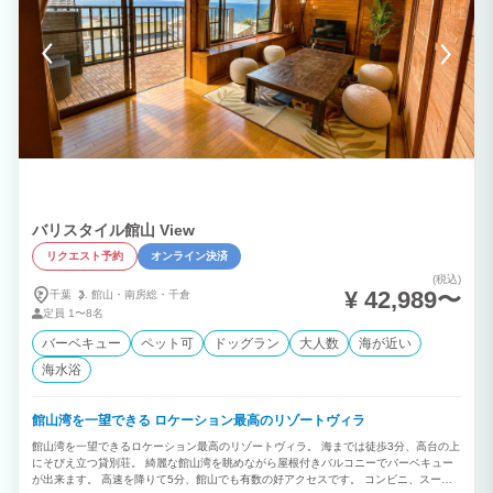
バリスタイル館山 View
リクエスト予約
オンライン決済
(税込)
¥ 42,989〜
千葉
館山・
南房総・
千倉
定員
1〜8名
バーベキュー
ペット可
ドッグラン
大人数
海が近い
海水浴
館山湾を一望できる ロケーション最高のリゾートヴィラ
館山湾を一望できるロケーション最高のリゾートヴィラ。 海までは徒歩3分、高台の上
にそびえ立つ貸別荘。 綺麗な館山湾を眺めながら屋根付きバルコニーでバーベキュー
が出来ます。 高速を降りて5分、館山でも有数の好アクセスです。 コンビニ、スーパ