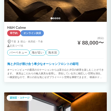
H&H Calme
即予約
オンライン決済
(税込)
¥ 88,000〜
千葉
館山・
南房総・
千倉
定員
1〜7名
バーベキュー
海が近い
海水浴
海と夕日が溶け合う希少なオーシャンフロントの邸宅
オーシャンビューの最高のロケーションからは富士山と夕日の絶景を楽しむことができ
ます。 家具はこだわりの輸入家具を使用し、滞在している方に相応しい空間を演出。
一棟貸切なので、周りの目を気にせずプライベート空間を満喫できます。 映画やドラ
マでも有名な人気観光スポット「原岡桟橋」はすぐそば。 夜は屋上から星空がとても
綺麗に輝いて見ることができます。 キッチン・炊飯器・洗濯機などの電化製品も備わ
っていますので連泊にも最適です。 無料でＢＢＱキットを貸出していますので家族旅
行・グループ旅行・卒業旅行などでぜひ地元の食材を使ってお楽しみください！
貸別荘・コテージ