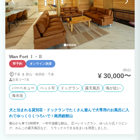
上がりいただけます様お願いいたします。 食材、メニューについて、ご不明な点がご
ざいましたら事前にお問合せ下さい。 RivageBlueで楽しいひとときをお過ごし下さ
い。
Wan Fort Ⅰ・Ⅱ
即予約
オンライン決済
(税込)
¥ 30,000〜
千葉
館山・
南房総・
千倉
定員
1〜7名
バーベキュー
ペット可
ドッグラン
露天風呂
海が近い
海水浴
犬と泊まれる貸別荘・ドックランでたくさん遊んで犬専用のお風呂に入
れてゆっくりくつろいで！南房総館山
都心から車で1時間半、一年中温暖な館山。 広ーいドッグラン、ゆったり広々リビン
グ、わんこの露天風呂など、 リラックスできる住まいを用意しました。