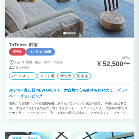
ToTotree 御宿
即予約
オンライン決済
(税込)
¥ 52,500〜
千葉
鴨川・
勝浦・
御宿・
大多喜
定員
1〜6名
バーベキュー
ペット可
サウナ
海水浴
2024年4月20日 NEW OPEN！ 大自然で心も身体もToToのう、プライ
ベートグランピング
都内から1時間半の千葉県御宿町に新たなグランピング施設が誕生。 詳細住所は非公
開。 大自然に佇む1組限定のサウナ付きプライベートグランピング。 大森林の中でサ
ウナで整い、バーベキュー。 夜には満点の星空を眺めることが出来ます。 プライベー
トな空間で非日常をお楽しみください。 ☆1組限定のサウナ付きグランピング☆ 千葉
の御宿町にあるプライベートグランピング。 誰にも邪魔されず、ごゆっくりとお過ご
しいただけます。 夜には美しい星空を眺めることもでき、ファミリー、カップルの旅
行などに最適です。 都会の喧騒から離れて、思い出の1ページを刻みます。 ☆年中無
休の屋根付きBBQ（無料）☆ バーベキュー用品をすべて無料でご用意させていただき
貸別荘・コテージ