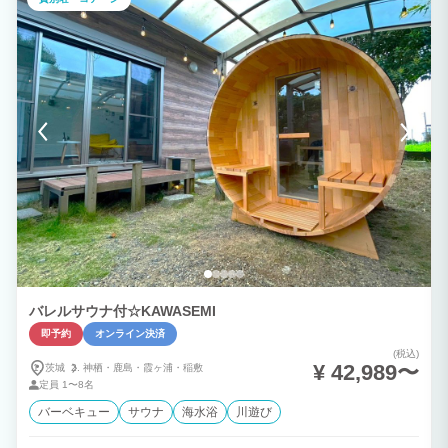
ます。 バーベキューグリル、網などは準備しておりますので、食材を買うだけでバー
ベキューができます。 普段味わえない野外バーベキューの魅力を一年通して楽しめま
す。 ☆バレルサウナ☆ プライベートサウナをご用意しております。 森林の中にある
グランピング場なので、鳥のさえずりを聞きながら何も気にせず整うことが出来ます。
バレルサウナ付☆KAWASEMI
即予約
オンライン決済
(税込)
¥ 42,989〜
茨城
神栖・
鹿島・
霞ヶ浦・
稲敷
定員
1〜8名
バーベキュー
サウナ
海水浴
川遊び