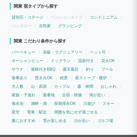
関東 宿タイプから探す
貸別荘・コテージ
ペンションタイプ
コンドミニアム
バンガロー
古民家
グランピング
関東 こだわり条件から探す
バーベキュー
高級・ラグジュアリー
ペット可
オーシャンビュー
ドッグラン
温泉付き
花火OK
サウナ
屋根付きBBQ
露天風呂
釣り
プール
食事あり
焚き火OK
絶景
薪ストーブ・暖炉
大人数
山・高原
カップル
森・林間
おしゃれ
家族・子連れ
避暑地
合宿・研修
海が近い
海水浴
湖畔・湖
長期滞在OK
川遊び
スキー
星空
電車・駅近
周囲を気にせず過ごせる
夏におすすめ
雪が楽しめる
川が近い
ゴルフ場