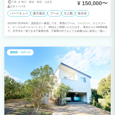
¥ 150,000〜
千葉
鴨川・
勝浦・
御宿・
大多喜
定員
1〜12名
バーベキュー
露天風呂
プール
大人数
海水浴
2025年7月OPEN！ 貸別荘の一棟貸しです。専用のプール、ジャグジー、テニスコー
ト、ピックルボールコートそして、BBQもご利用いただけます。 東京から1.5時間前後
で、太平洋を一望できる千葉県外房。千葉県の中でもとても綺麗な白い砂浜と一面に広
がる青い海。 昔、御宿の海は、伊勢志摩、能登と並んで日本三大海女地域と知られ、
多くの海女や漁師、そして観光で賑わっていいました。 里山と海を有し、夏は涼しく
過ごしやすく、冬は温暖で静かでのどかなこの町に、御宿ガーデンヴィラは誕生しまし
た。 ご家族、ご友人たちと楽しい時間をお過ごしください。
貸別荘・コテージ