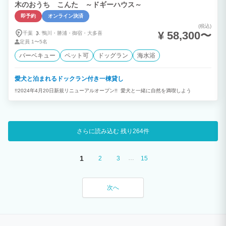
木のおうち こんた ～ドギーハウス～
即予約
オンライン決済
(税込)
¥ 58,300〜
千葉
鴨川・
勝浦・
御宿・
大多喜
定員
1〜5名
バーベキュー
ペット可
ドッグラン
海水浴
愛犬と泊まれるドックラン付き一棟貸し
!!2024年4月20日新規リニューアルオープン!! 愛犬と一緒に自然を満喫しよう
さらに読み込む
残り264件
1
…
2
3
15
次へ