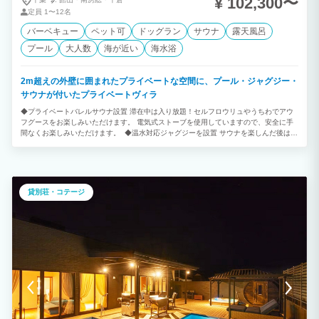
¥ 102,300〜
定員
1〜12名
バーベキュー
ペット可
ドッグラン
サウナ
露天風呂
プール
大人数
海が近い
海水浴
2m超えの外壁に囲まれたプライベートな空間に、プール・ジャグジー・
サウナが付いたプライベートヴィラ
◆プライベートバレルサウナ設置 滞在中は入り放題！セルフロウリュやうちわでアウ
フグースをお楽しみいただけます。 電気式ストーブを使用していますので、安全に手
間なくお楽しみいただけます。 ◆温水対応ジャグジーを設置 サウナを楽しんだ後は、
極楽バイブラ付き水風呂を楽しめます。 お持ち込みの氷を足して水温調整が可能で
す。 ◆贅沢なグランピング体験。 館山にオープンした専用プール付きプライベートヴ
ィラ。 客室には専用プールと露天温水ジャグジーやBBQグリルを完備。 大人～お子様
まで快適に楽しめます。 ◆1日1組のプライベートリゾート 1日1組限定の1棟貸切のプ
ライベートヴィラ。 海まで徒歩1分。 鏡ヶ浦からは、天候次第では幻想的なサンセッ
貸別荘・コテージ
トも観られます。 海と緑に囲まれた館山ありながら都心から70分～高速出口から7
分！ ＪＲ館山駅から車で5分になります。 潮風を感じながら上質な時間を。 ◆ロケー
ション 千葉県最南端に位置し温暖な気候。黒潮も入り込んだ暖かく恵まれた海。 豊富
なアクティビティ 大自然のふれいあいを。 季節の花々 トレッキング～海遊び 冬はお
いしい魚～温泉～いちご狩り １年中楽しめるリゾートエリアになります。 ◆年中無休
で気軽にBBQ テラスには本格BBQグリル（無料）テーブル、屋外照明、屋根もござい
ますので天候に左右されず年中無休でご利用いただけます。 調理器具や食器類もご用
意がございますので、食材を用意するだけで手軽に楽しめます。 ◆プライベートクル
ージング 海上からの絶景スポット～プライベートスイミング～貸切りチャーターなの
で、プランに合わせアレンジできます。 伊豆諸島～離島～まで、ロングクルージング
も承ります。