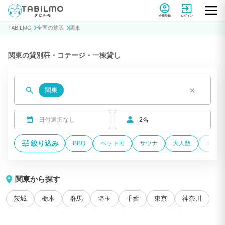
貸別荘コテージ・一棟貸し宿泊予約サイトTABILMO(タビルモ)
会員登録
ログイン
TABILMO
全国の施設
関東
関東の貸別荘・コテージ・一棟貸し
×
関東
日付選択なし
2名
絞り込み
BBQ
ペット可
サウナ
大人数
海が近
関東から探す
茨城
栃木
群馬
埼玉
千葉
東京
神奈川