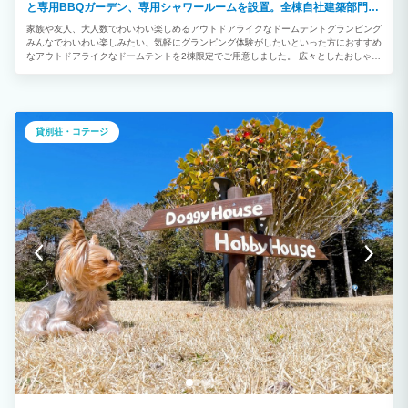
と専用BBQガーデン、専用シャワールームを設置。全棟自社建築部門で
デザイン建築されたお洒落なお部屋です。
家族や友人、大人数でわいわい楽しめるアウトドアライクなドームテントグランピング
みんなでわいわい楽しみたい、気軽にグランピング体験がしたいといった方におすすめ
なアウトドアライクなドームテントを2棟限定でご用意しました。 広々としたおしゃれ
な室内や自然に囲まれた開放的なプライベートガーデンを備えています。 「ご夫婦・
カップル」「学生や友人グループ」との絆を深める特別で楽しいひとときをお過ごしく
ださい。
貸別荘・コテージ