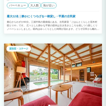
バーベキュー
大人数
海が近い
最大12名｜静かにくつろげる一棟貸し・平屋の古民家
都心からわずか90分。三浦半島の最南端にある、古民家宿「ごはんとくらしと宿木村
邸とりや」です。 広々とした静かな平家の邸内は古き良きところを残しつつ新しくリ
ノベーションしました。邸内はゆっくりとした時間が流れます。どうぞ日常から離れて
リフレッシュして下さい。 ワークスペースや、フリードリンクコーナーあり。こだわ
りの寝具も疲れを解放してくれます。 食材を調達して持ち込み調理をしても良いし、
お庭でBBQも出来ます。 料理家女将が夕食や朝食の提供も致します。(日程によりま
す。ご相談下さい。別途現地払いになります。) ・夕飯：お1人5,000円〜 ・朝食：
1,500円〜 ・お祝いケーキ：5,000円〜 ・花束のご用意：5,500円〜 ⚪︎連泊割引致し
貸別荘・コテージ
ますのでメッセージ下さい。 ⚪︎屋根付きのお庭でBBQができます！(食材持ち込みにて)
コンロのみお貸しします。 ⚪︎三崎マグロや地魚が美味しいお寿司屋さんの出前も可
能！ ⚪︎三崎下町散策をしてそのまま夕食もよき！ ⚪︎海へ徒歩10分。 ⚪︎公共交通機関で
のアクセス可能。 ⚪︎SAPやヨガの講師のご紹介もできます。 14畳の和室の広間は7名
まで、6畳和室は3名まで、お布団が敷けます。 洋室にはシングルベッドが2台ありま
す。お手洗いは2箇所、お風呂、洗面所あり。 キッチングッズも充実しています。 冷
蔵庫、電子レンジ、炊飯器、調理器具、食洗機。基本調味料(塩、砂糖、オリーブオイ
ル、みりん、酢、醤油) 食器あり。