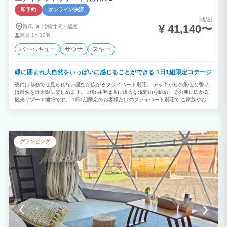
即予約
オンライン決済
(税込)
¥ 41,140〜
群馬
北軽井沢・
嬬恋
定員
1〜10名
バーベキュー
サウナ
スキー
緑に囲まれ大自然をいっぱいに感じることができる 1日1組限定コテージ
夜には都会では見られない星空が広がるプライベート別荘。 デッキからの景色と香り
は自然を最大限に楽しめます。 北軽井沢は西に雄大な浅間山を眺め、その麓に広がる
観光リゾート地域です。 1日1組限定のお客様だけのプライベート別荘で ご家族やお仲
間とのゆったりとした時間をおすごしください。
グランピング