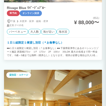
Rivage Blue ﾘﾊﾞｰｼﾞｭﾌﾞﾙｰ
即予約
オンライン決済
(税込)
¥ 88,000〜
千葉
木更津・
富津・
鋸南・
君津
定員
2〜10名
バーベキュー
大人数
海が近い
海水浴
１日１組限定１棟貸し別荘（＊お食事なし）
■■１日１組限定１棟貸し別荘（＊お食事なし）■■ 千葉県富津市にあるオーシャンリゾ
ート施設 床面積273㎡ １F 173㎡ 2F 100㎡ 3SLDK 最大10名様まで同一料金
です。 0歳～3歳までは無料（寝具なし）となります。 寝具が必要な場合は大人1名と
してご予約下さい。 ４歳以上お子様は大人1名としてご予約下さい。 （＊4歳以上は大
人（寝具有り）でカウントいたします。） 目の前はすぐ海 房総半島、三浦半島を一
望できるロケーション 富士山を望むことが出来る海岸線 オーシャンビューを染める夕
日 夜は満天の星空と波音 四季折々の色を放つ内房の景色は絶景です。 都心から少し離
れたこの場所で非日常な時間を過ごしていただける空間をご用意させていただきまし
貸別荘・コテージ
た。 １F 36帖のリビングダイニングキッチンのワンフロア構成でそのままオープンテ
ラスへ。こちらでBBQを楽しんでいただけます。 ２F 寝室3部屋をご用意させていただ
きました。お風呂からは三浦半島、富士山を眺望できます。 ■■オプションのご案内■■
＊現地決済（現金、クレジットカード可）ご希望のお客様は施設までご連絡下さい。
【BBQグリルレンタル】1台3,300円（税込）/1日 【BBQ用夕食食材セット】4,400円
（税込）/1人前（メニュー：牛肉、豚肉、BIGソーセージ、季節の野菜、BBQグリル1
台付＊2人前からオーダー可能です。食材の準備がございますので、当日キャンセルは
お断りいたします。キャンセルは宿泊日3日前までにご連絡下さい。 ＊食物アレルギー
をお持ちのお客様へ 当施設でのご飲食にあたりましては、お客様の最終判断でお召し