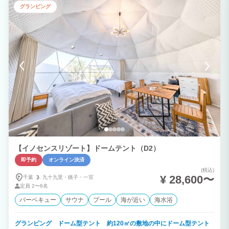
ートテレビを設置。寝室には電源コードを抜けば、敷地内のどこでも見れるスマートレ
グランピング
イアウトフリーテレビを設置しました。 ◆贅沢なグランピング体験 館山にオープンし
たプライベートBBQステージ！アメリカ直輸入４バーナー特大BBQグリル完備！大人
数対応！ 客室には専用プールと露天温水ジャグジーを完備。 大人からお子様まで快適
な時間を過ごせます。 ◆1日1組のプライベートリゾート 1日1組限定の1棟貸切のプラ
イベートヴィラ。 海まで徒歩１分。 鏡ヶ浦からは、天候次第では幻想的なサンセット
も観られます。 海と緑に囲まれた館山ありながら都心から70分～高速出口から7分！
ＪＲ館山駅から車で5分になります。 潮風を感じながら上質な時間を。 ◆ロケーショ
ン 千葉県最南端に位置し温暖な気候。黒潮も入り込んだ暖かく恵まれた海。 豊富なア
クティビティ 大自然のふれいあいを。 季節の花々 トレッキング～海遊び 冬はおいし
い魚～温泉～いちご狩り １年中楽しめるリゾートエリアになります。 ◆年中無休で気
軽にBBQ テラスには本格BBQグリル（無料）テーブル、屋外照明、屋根もございます
ので天候に左右されず年中無休でご利用いただけます。 調理器具や食器類もご用意が
ございますので、食材を用意するだけで手軽に楽しめます。 ◆プライベートクルージ
ング 海上からの絶景スポット～プライベートスイミング～貸切りチャーターなので、
プランに合わせアレンジできます。 伊豆諸島～離島～まで、ロングクルージングも承
ります。
【イノセンスリゾート】ドームテント（D2）
即予約
オンライン決済
(税込)
¥ 28,600〜
千葉
九十九里・
銚子・
一宮
定員
2〜6名
バーベキュー
サウナ
プール
海が近い
海水浴
グランピング ドーム型テント 約120㎡の敷地の中にドーム型テント