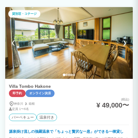
貸別荘・コテージ
Villa Tombo Hakone
即予約
オンライン決済
(税込)
¥ 49,000〜
神奈川
箱根
定員
1〜6名
バーベキュー
温泉付き
源泉掛け流しの強羅温泉で「ちょっと贅沢な一息」ができる一棟貸し