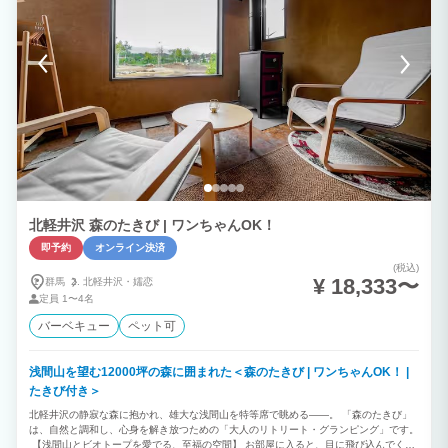
北軽井沢 森のたきび | ワンちゃんOK！
即予約
オンライン決済
(税込)
¥ 18,333〜
群馬
北軽井沢・
嬬恋
定員
1〜4名
バーベキュー
ペット可
浅間山を望む12000坪の森に囲まれた＜森のたきび | ワンちゃんOK！ |
たきび付き＞
北軽井沢の静寂な森に抱かれ、雄大な浅間山を特等席で眺める――。 「森のたきび」
は、自然と調和し、心身を解き放つための「大人のリトリート・グランピング」です。
【浅間山とビオトープを愛でる、至福の空間】 お部屋に入ると、目に飛び込んでくる