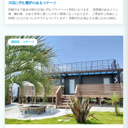
川辺に佇む暖炉のあるコテージ
利根川まで徒歩10秒の立地に佇むプライベート別荘になります。 清潔感のあるメイン
棟、離れ棟、があり非常に過ごしやすい環境になっております。 ご滞在中ご自由にご
利用いただけるバレルサウナもついています！ 利根川の心地よさを感じながらBBQも
楽しめ、非常に良い環境になっております。 1階のリビングからも夕日が見えます。
2023年にオープンした清潔感のある貸別荘で旅をお楽しみください。
貸別荘・コテージ