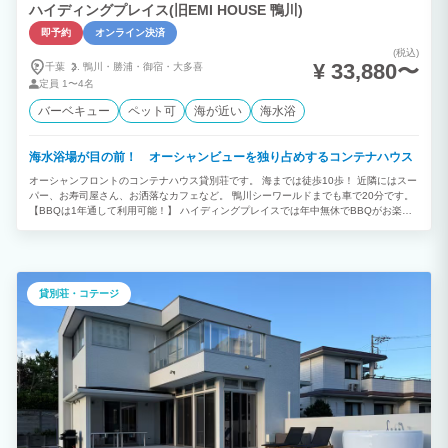
ハイディングプレイス(旧EMI HOUSE 鴨川)
即予約
オンライン決済
(税込)
¥ 33,880〜
千葉
鴨川・
勝浦・
御宿・
大多喜
定員
1〜4名
バーベキュー
ペット可
海が近い
海水浴
海水浴場が目の前！ オーシャンビューを独り占めするコンテナハウス
オーシャンフロントのコンテナハウス貸別荘です。 海までは徒歩10歩！ 近隣にはスー
パー、お寿司屋さん、お洒落なカフェなど。 鴨川シーワールドまでも車で20分です。
【BBQは1年通して利用可能！】 ハイディングプレイスでは年中無休でBBQがお楽し
みいただけます！ 釣りの穴場スポットも多い鴨川では自分で釣った魚でBBをお楽しみ
頂けます。 また海産物が豊富な鴨川ならではの産地直売所も近くにあるので、お楽し
みいただけること間違いなし！ 【定員最大4名様】 オーシャンフロントを贅沢に使え
る1日1組限定のプライベート別荘！ 住宅地から離れ都会の喧騒を忘れひとときの癒し
が感じられます。 日々の疲れを癒す最高のスポット！
貸別荘・コテージ