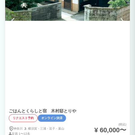
ごはんとくらしと宿 木村邸とりや
リクエスト予約
オンライン決済
(税込)
¥ 60,000〜
神奈川
横須賀・
三浦・
逗子・
葉山
定員
1〜12名