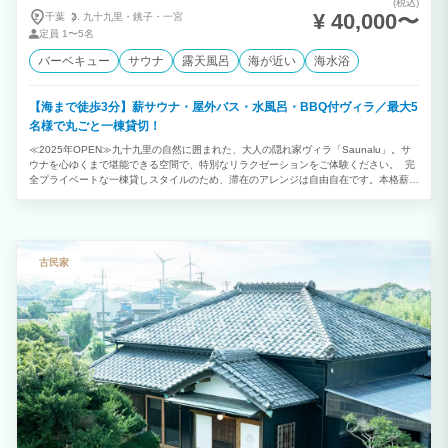
(税込)
¥ 40,000〜
千葉
九十九里・
銚子・
一宮
定員
1〜5名
バーベキュー
サウナ
露天風呂
海が近い
海水浴
【海まで徒歩3分】薪サウナ・屋外バス・水風呂・BBQ付ヴィラ／最大5
名様で丸ごと一棟貸切！
≪2025年OPEN≫九十九里の自然に囲まれた、大人の隠れ家ヴィラ「Saunalu」。サ
ウナを心ゆくまで堪能できる空間で、特別なリラクゼーションをご体験ください。 完
全プライベートな一棟貸しスタイルのため、滞在のアレンジは自由自在です。本格薪サ
ウナで汗を流した後は、九十九里の風を感じる外気浴へ。さらに併設したBBQエリア
でゆったりお食事をお楽しみいただけます。 「サウナ・食・自然・眠り」のすべてが
揃う空間で、大切な仲間やご家族と、記憶に残る時間をお過ごしください。 【施設の
特徴・設備】 ■最大5名様まで：1R＋ロフト / シングルベッド５台 ■本格薪サウナ完
備：薪仕様の湿式サウナ。セルフロウリュもお楽しみいただけます。 ■屋外バス・水風
古民家
呂完備：水風呂とお湯の両方を楽しめます。サウナ後の温冷交代浴に。 ■設備充実：コ
ンロ、キッチン用品、洗濯機、冷蔵庫、製氷機、ウォーターサーバーなど完備 ■BBQ
利用可能：BBQグリル有り ※炭はご持参ください ■非対面セルフチェックイン：暗証
番号を入力して入室いただけます。※番号はメールにてご案内いたします。 ■アクセ
ス：海まで徒歩約3分の好立地。人気の「蓮沼ウォーターガーデン」や、買い出しに便
利なスーパー・道の駅も車で約5〜10分圏内です。