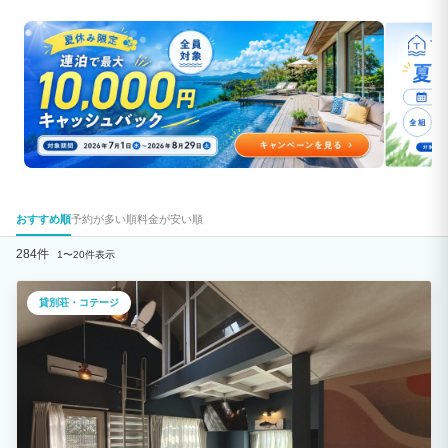
おすすめ順
予約が多い順
料金が安い順
284件
1〜20件表示
貸別荘・コテージ