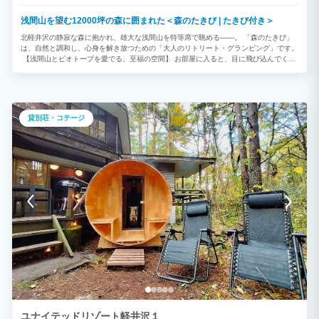
浅間山を望む12000坪の森に囲まれた＜森のたきび | たきび付き＞
北軽井沢の静寂な森に抱かれ、雄大な浅間山を特等席で眺める――。 「森のたきび」
は、自然と調和し、心身を解き放つための「大人のリトリート・グランピング」です。
【浅間山とビオトープを愛でる、至福の空間】 お部屋に入ると、目に飛び込んでくる
のは160センチの大きな窓に映し出される浅間山のパノラマ。バスタブにゆったりと浸
かりながら、刻一刻と表情を変える山の稜線を眺める贅沢な時間をお楽しみいただけま
す。 内装は土間や土壁を用いた温かみのある設計。ベッドやテーブルは、美しいビオ
トープ越しに浅間山が最も美しく見える高さにこだわって配置されています。 【揺ら
ぐ炎に癒やされる「焚き火」のひととき】 「森のたきび」の名にふさわしく、ご宿泊
貸別荘・コテージ
のお客様には焚き火セットをサービス。1階の前庭で、薪がぜる音を聞きながら、大切
な人と静かな対話を楽しむ。そんな何もしない贅沢がここにあります。 ■ 充実の設備
とオプション ・お部屋： ダブルベッド2台、バスタブ、トイレ、洗面台、エアコン、
冷蔵庫、電子レンジ、ドライヤー完備。 ・食の愉しみ： キッチンはありませんが、水
屋をご利用いただけます。有料でイベリコ豚のしゃぶしゃぶディナーやBBQ機材セッ
トの貸出も承ります。 ・癒やしの体験： 冬の温もりを感じる薪ストーブもご用意して
おります。 ■ 訪れる皆さまへのお願い 当館は自然観察やリトリート（自分を見つめ直
す時間）を大切にする静かな施設です。 ・22時以降は「キャンドルタイム」。静寂と
星空を主役にお過ごしください。 ・環境保護のため、電化製品の持ち込み制限やゴミ
の分別にご協力をお願いしております。 ・お子様連れのお客様は、静かな環境を守
り、安全にご配慮いただきますようお願い申し上げます。 朝日と共に目覚め、星空の
下で眠りにつく。 都会の喧騒を離れ、私たちが「地球の1ピース」であることを実感で
きるこの場所で、特別な休日を過ごしてみませんか？
ユナイテッドリゾート軽井沢１