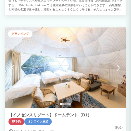
遊びもリラックスも全部詰まったプライベート空間。源泉掛け流しの強羅温泉でほっと
する。 Villa Tombo Hakone では強羅温泉の源泉を味わうことができます。 高級旅館
と同様の名湯で体を癒し、移動することなくすぐにくつろげる。そんなちょっと贅沢な
一息はいかがでしょうか。 広々としたコミュニティスペースには6人掛けテーブル・4
人掛けソファを設置。お子さまや仲間とゆったりとした時間を過ごすことができます。
テラスで季節を感じる。 春は桜、夏は子ども用プールや流しそうめんセット、水風船
などをご用意しています。※一部別途利用料がかかるものもございます。 和室・洋室
の2部屋で大人数でも安心。 寝室は和室と洋室の2部屋ご用意がありますので、大人数
グランピング
の宿泊でもしっかりと睡眠スペースを確保することができます。 BBQと沖縄直送のア
グー豚レタスしゃぶしゃぶからお好きなお料理をお選びいただけます。 ご希望の方に
はBBQ（海鮮・豚・牛）と沖縄直送のアグー豚レタスしゃぶしゃぶをご用意いたしま
す。 沖縄直送のアグー豚レタスしゃぶしゃぶの締めに食べる雑炊は絶品です。※別途
費用がかかります。
【イノセンスリゾート】ドームテント（D1）
即予約
オンライン決済
(税込)