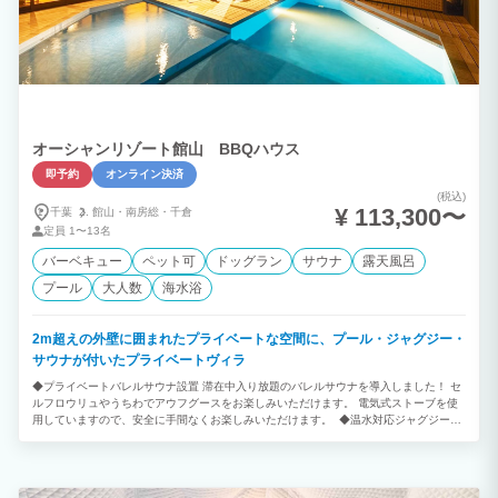
オーシャンリゾート館山 BBQハウス
即予約
オンライン決済
(税込)
¥ 113,300〜
千葉
館山・
南房総・
千倉
定員
1〜13名
バーベキュー
ペット可
ドッグラン
サウナ
露天風呂
プール
大人数
海水浴
2m超えの外壁に囲まれたプライベートな空間に、プール・ジャグジー・
サウナが付いたプライベートヴィラ
◆プライベートバレルサウナ設置 滞在中入り放題のバレルサウナを導入しました！ セ
ルフロウリュやうちわでアウフグースをお楽しみいただけます。 電気式ストーブを使
用していますので、安全に手間なくお楽しみいただけます。 ◆温水対応ジャグジーを
設置 サウナを楽しんだ後は、極楽バイブラ付き水風呂をお楽しみいただけます。 お持
ち込みの氷を足して水温調整が可能です。 ◆スマートプロジェクター設置 Aladdin X2
Plusを設置しました。 各種動画配信サービスやゲームを100インチの大画面でお楽し
みいただけます。 ◆スマートテレビ2台設置 リビングに85インチの大画面4K液晶スマ