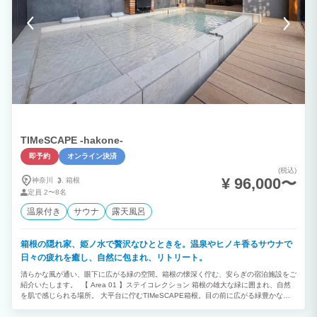
ラネタリウムを独占する。そんな贅沢な時間が流れます。 ■ 快適なご滞在のための設
備 ・宿泊人数： 1〜4名様（ダブルベッド、シングルベッド、大型ソファ完備）。シャ
ワールームとトイレを各2室ずつ備え、グループでもストレスなくお過ごしいただけま
す。 ・充実のキッチン家電： IH、電子レンジ、冷凍冷蔵庫完備。冬に嬉しいお鍋もご
用意。 ・焚き火の贈り物： 全てのお客様に「焚き火セット」をサービス。静寂のな
か、揺れる炎と共に自分を取り戻す時間をお楽しみください。 ■ オプション・お食事
・イベリコ豚のしゃぶしゃぶディナー： 2人前6,600円〜（事前予約制）。 ・BBQス
タイル： セット貸出（5,500円）のほか、ご自身の愛用セットの持ち込みも可能です。
■ 訪れる皆さまへ 当館は、朝日と共に目覚め、星空の下で眠りにつく「自然のサイク
ル」を大切にしています。 環境負荷を抑えた設計のため、電化製品の持ち込み制限や
タオルの3日ごとの交換（連泊時）など、グリーンエコへのご理解をお願いしておりま
す。 浅間山の麓、12,000坪の静寂に身をゆだね、何もしない贅沢を。 「森のたき
び」で、あなたを完成させる最後の1ピースを見つけてください。
TIMeSCAPE -hakone-
即予約
オンライン決済
(税込)
¥ 96,000〜
神奈川
箱根
定員
2〜8名
温泉付き
サウナ
露天風呂
箱根の隠れ家、姫ノ水で贅沢なひとときを。温泉やヒノキ香るサウナで
日々の疲れを癒し、自然に包まれ、リトリート。
清らかな風が通い、眼下に広がる緑の空間。箱根の懐深く佇む、安らぎの宿泊施設をご
紹介いたします。 【 Area 01 】ステイコレクション 箱根の雄大な緑に囲まれ、自然
を肌で感じられる場所。 大平台に佇むTIMeSCAPE箱根。目の前に広がる緑豊かな風
景を一望。ヒノキ香るサウナや源泉掛け流しの温泉で体を癒しながら、自然の美しさを
存分に味わえます。 【 Area 02 】プライベートサウナ ヒノキの香るサウナで癒さ