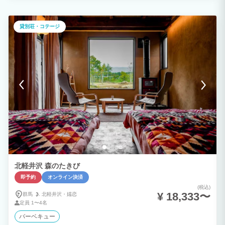
れ、緑に囲まれた水風呂で自然を感じる。 心地よい風と緑に包まれながら、ヒノキの
香るサウナで贅沢なひとときをお楽しみいただけます。自然の温もりと癒しに満ちた空
間で、心身ともにリフレッシュ。木々のゆらめきを浴びながら外気浴をご堪能くださ
貸別荘・コテージ
い。 【 Area 03 】ナチュラルスパ 源泉掛け流しの温泉で、静かな緑を肌で感じる露
天風呂。 緑に囲まれた露天風呂からは、青く澄んだ空と、広がる緑を見渡すことがで
き、箱根の自然を堪能できます。源泉掛け流しの露天風呂で大自然に包まれながら、大
切な人と至福のひとときをお過ごしください。 【 お子様と一緒に思い出作りを 】 大
切な赤ちゃんやお子様と一緒に、ゆったりとした時間を過ごしていただけるよう、ベビ
ーベッド・ベビーバス・ベビーチェアをご用意しております。 赤ちゃんやお子様とリ
ラックスしたひとときをお過ごしください。
北軽井沢 森のたきび
即予約
オンライン決済
(税込)
¥ 18,333〜
群馬
北軽井沢・
嬬恋
定員
1〜4名
バーベキュー