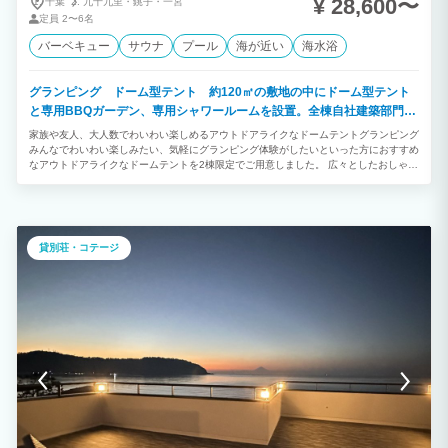
¥ 28,600〜
千葉
九十九里・
銚子・
一宮
定員
2〜6名
バーベキュー
サウナ
プール
海が近い
海水浴
グランピング ドーム型テント 約120㎡の敷地の中にドーム型テント
と専用BBQガーデン、専用シャワールームを設置。全棟自社建築部門で
デザイン建築されたお洒落なお部屋です。
家族や友人、大人数でわいわい楽しめるアウトドアライクなドームテントグランピング
みんなでわいわい楽しみたい、気軽にグランピング体験がしたいといった方におすすめ
なアウトドアライクなドームテントを2棟限定でご用意しました。 広々としたおしゃれ
な室内や自然に囲まれた開放的なプライベートガーデンを備えています。 「ご夫婦・
カップル」「学生や友人グループ」との絆を深める特別で楽しいひとときをお過ごしく
ださい。
貸別荘・コテージ