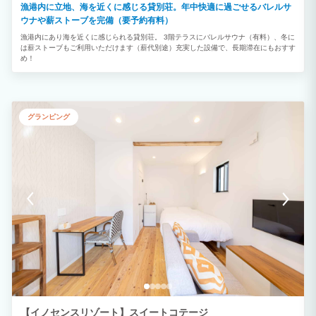
漁港内に立地、海を近くに感じる貸別荘。年中快適に過ごせるバレルサ
は電話にてご予約ください。
ウナや薪ストーブを完備（要予約有料）
漁港内にあり海を近くに感じられる貸別荘。 3階テラスにバレルサウナ（有料）、冬に
は薪ストーブもご利用いただけます（薪代別途）充実した設備で、長期滞在にもおすす
め！
グランピング
【イノセンスリゾート】スイートコテージ