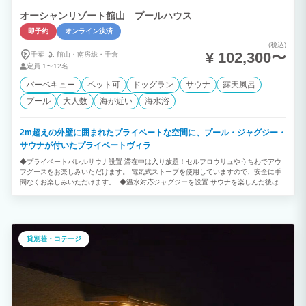
オーシャンリゾート館山 プールハウス
即予約
オンライン決済
(税込)
¥ 102,300〜
千葉
館山・
南房総・
千倉
定員
1〜12名
バーベキュー
ペット可
ドッグラン
サウナ
露天風呂
プール
大人数
海が近い
海水浴
2m超えの外壁に囲まれたプライベートな空間に、プール・ジャグジー・
サウナが付いたプライベートヴィラ
◆プライベートバレルサウナ設置 滞在中は入り放題！セルフロウリュやうちわでアウ
フグースをお楽しみいただけます。 電気式ストーブを使用していますので、安全に手
間なくお楽しみいただけます。 ◆温水対応ジャグジーを設置 サウナを楽しんだ後は、
極楽バイブラ付き水風呂を楽しめます。 お持ち込みの氷を足して水温調整が可能で
す。 ◆贅沢なグランピング体験。 館山にオープンした専用プール付きプライベートヴ
ィラ。 客室には専用プールと露天温水ジャグジーやBBQグリルを完備。 大人～お子様
まで快適に楽しめます。 ◆1日1組のプライベートリゾート 1日1組限定の1棟貸切のプ
ライベートヴィラ。 海まで徒歩1分。 鏡ヶ浦からは、天候次第では幻想的なサンセッ
貸別荘・コテージ
トも観られます。 海と緑に囲まれた館山ありながら都心から70分～高速出口から7
分！ ＪＲ館山駅から車で5分になります。 潮風を感じながら上質な時間を。 ◆ロケー
ション 千葉県最南端に位置し温暖な気候。黒潮も入り込んだ暖かく恵まれた海。 豊富
なアクティビティ 大自然のふれいあいを。 季節の花々 トレッキング～海遊び 冬はお
いしい魚～温泉～いちご狩り １年中楽しめるリゾートエリアになります。 ◆年中無休
で気軽にBBQ テラスには本格BBQグリル（無料）テーブル、屋外照明、屋根もござい
ますので天候に左右されず年中無休でご利用いただけます。 調理器具や食器類もご用