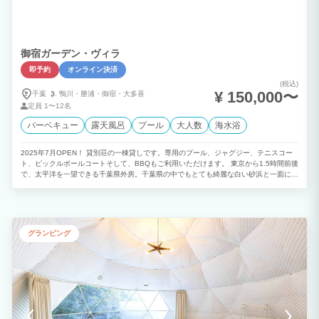
御宿ガーデン・ヴィラ
即予約
オンライン決済
(税込)
¥ 150,000〜
千葉
鴨川・
勝浦・
御宿・
大多喜
定員
1〜12名
バーベキュー
露天風呂
プール
大人数
海水浴
2025年7月OPEN！ 貸別荘の一棟貸しです。専用のプール、ジャグジー、テニスコー
ト、ピックルボールコートそして、BBQもご利用いただけます。 東京から1.5時間前後
で、太平洋を一望できる千葉県外房。千葉県の中でもとても綺麗な白い砂浜と一面に広
がる青い海。 昔、御宿の海は、伊勢志摩、能登と並んで日本三大海女地域と知られ、
多くの海女や漁師、そして観光で賑わっていいました。 里山と海を有し、夏は涼しく
過ごしやすく、冬は温暖で静かでのどかなこの町に、御宿ガーデンヴィラは誕生しまし
た。 ご家族、ご友人たちと楽しい時間をお過ごしください。
グランピング