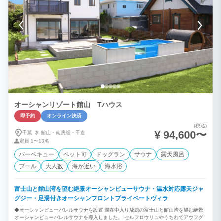
しいただけます。 庭先に緑豊かな公園。その先には海を見渡せます。 ＪＲ那古船形駅
から徒歩３分になります。 ◆ロケーション 千葉県最南端に位置し温暖な気候。黒潮も
入り込んだ暖かく恵まれた海。 豊富なアクティビティ 大自然のふれいあいを。 季節
の花々 トレッキング～海遊び 冬はおいしい魚～温泉～いちご狩り １年中楽しめるリゾ
ートエリアになります。 ◆年中無休で気軽にBBQ テラスには本格グリル～テーブ
ル、ジャグジー～屋外照明、屋根もありますので天候に左右されず年中無休でご利用い
ただけます。 食材をご用意いただくだけで手軽に楽しめます。 ◆ペットとご宿泊 大
事な家族も是非ご一緒に。公園～広場～海岸周辺には、広々とお散歩できる場所がたく
さんございます。 ペットと一緒に宿泊しのんびりご滞在を。 ◆プライベートクルージ
ング 海上からの絶景スポット～プライベートスイミング～貸切りチャーターなので、
プランに合わせアレンジできます。 伊豆諸島～離島～まで、ロングクルージングも承
ります。
オーシャンリゾート館山 Tハウス
即予約
オンライン決済
(税込)
¥ 94,600〜
千葉
館山・
南房総・
千倉
定員
1〜13名
バーベキュー
ペット可
ドッグラン
サウナ
露天風呂
プール
大人数
海が近い
海水浴
富士山と館山湾を望む絶景オーシャンビューサウナ・温水対応露天ジャ
グジー・足湯付きオーシャンフロントプライベートヴィラ
◆オーシャンビューバレルサウナを設置 滞在中入り放題の富士山と館山湾を望む絶景
オーシャンビューバレルサウナを導入しました。 セルフロウリュやうちわでアウフグ