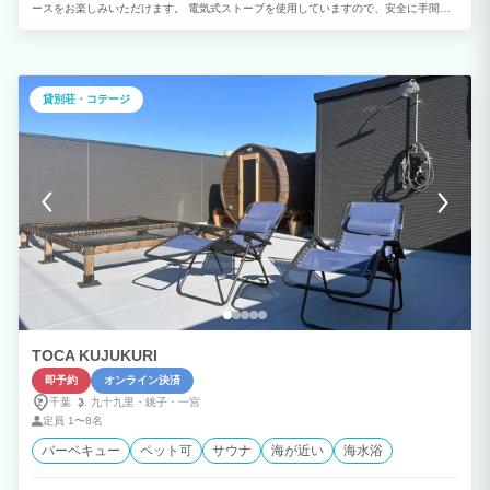
ースをお楽しみいただけます。 電気式ストーブを使用していますので、安全に手間な
くお楽しみいただけます。 ◆温水対応オーシャンビュージャグジーを設置 サウナを楽
しんだ後は、バイブラ付き水風呂をお楽しみいただけます。 お持ち込みの氷を足して
水温調整が可能です。 ◆オーシャンビュージャグジーでリラックス 夕陽百景に選ばれ
た館山湾のサンセットを望みながら足湯を楽しめます。 ◆贅沢なグランピング体験 海
岸沿いに建つ150坪の敷地を贅沢に使用しすべての部屋から海を一望できます。 潮風
貸別荘・コテージ
を感じながらバーベキューやビーチバイクをお楽しみいただけます。 SUPボードやカ
ヤックなどの無料アクティビティもご用意いたしております。 1日1組限定のプライベ
ートリゾート。 木の温もりを感じるリビングは吹き抜けを利用した広々空間。 潮風を
感じながら全室オーシャンビューの上質な時間を。 ◆1日1組のプライベートリゾート
1日1組限定の1棟貸切のプライベートヴィラ。 1階には和室がございますのでお子様か
らご年配でも快適にお過ごしいただけます。 各階にトイレ洗面所完備。 海と緑に囲ま
れた館山ありながら都心から70分～高速出口から10分。 JR館山駅から車で5分です。
◆ロケーション 千葉県最南端に位置し温暖な気候。黒潮も入り込んだ暖かく恵まれた
海。 豊富なアクティビティ・大自然のふれいあいを。 季節の花々 トレッキング～海遊
び 冬はおいしい魚～温泉～いちご狩り １年中楽しめるリゾートエリアになります。
◆年中無休で気軽にBBQ テラスには本格グリル、テーブル、屋外照明、屋根もござい
ますので天候に左右されず年中無休でご利用いただけます。 調理器具や食器類もご用
意がございますので、食材を用意するだけで手軽に楽しめます。 ◆ペットとご宿泊 大
事な家族も是非ご一緒に。広場～海岸周辺には、広々とお散歩できる場所がたくさんご
ざいます。 ペットと一緒に宿泊しのんびりご滞在を。 ◆プライベートクルージング
TOCA KUJUKURI
海上からの絶景スポット～プライベートスイミング～貸切りチャーターなので、プラン
に合わせアレンジできます。 伊豆諸島～離島～まで、ロングクルージングも承りま
即予約
オンライン決済
す。 ◆火鍋専門店の名店「九里香」の火鍋をご用意 オプションとしてご夕食に2種の
千葉
九十九里・
銚子・
一宮
スープを使用した火鍋をご堪能いただけます。 15種類の漢方食材を配合したコラーゲ
ンたっぷり無添加スープ使用。 体を温めるだけではなく、免疫力アップで美容や健康
定員
1〜8名
に効果を期待できます。 サウナ上がりのサ飯としてもお楽しみいただけます。 ■内容
バーベキュー
ペット可
サウナ
海が近い
海水浴
本場濃厚麻辣スープと滋養強壮白湯の2種類のスープ 千葉産いも豚 ニュージーランド
産ラム肉 野菜盛り合わせ 春雨 自家製つけだれ ■料金 1名様4,000円 消費税 400円 ※6
名様分から承ります。 ■予約方法 ご宿泊日の10日前までにお食事のご希望をメール又