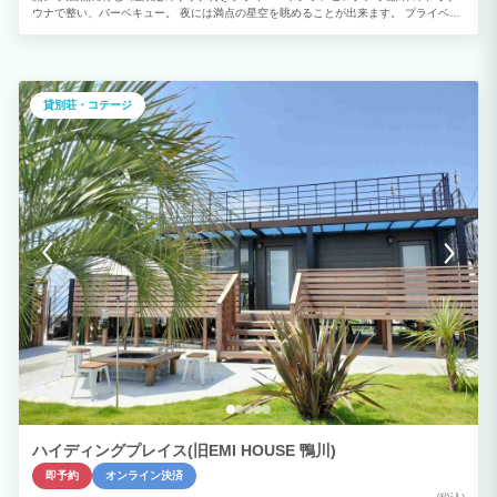
ウナで整い、バーベキュー。 夜には満点の星空を眺めることが出来ます。 プライベー
トな空間で非日常をお楽しみください。 ☆1組限定のサウナ付きグランピング☆ 千葉
の御宿町にあるプライベートグランピング。 誰にも邪魔されず、ごゆっくりとお過ご
しいただけます。 夜には美しい星空を眺めることもでき、ファミリー、カップルの旅
行などに最適です。 都会の喧騒から離れて、思い出の1ページを刻みます。 ☆年中無
休の屋根付きBBQ（無料）☆ バーベキュー用品をすべて無料でご用意させていただき
貸別荘・コテージ
ます。 バーベキューグリル、網などは準備しておりますので、食材を買うだけでバー
ベキューができます。 普段味わえない野外バーベキューの魅力を一年通して楽しめま
す。 ☆バレルサウナ☆ プライベートサウナをご用意しております。 森林の中にある
グランピング場なので、鳥のさえずりを聞きながら何も気にせず整うことが出来ます。
ハイディングプレイス(旧EMI HOUSE 鴨川)
即予約
オンライン決済