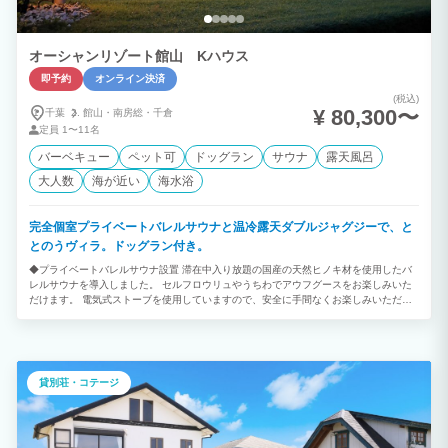
わせください。 ④ 最大20名様まで快適に宿泊 5つの鍵付き寝室を備えているため、大
人数でもプライベート空間を確保。 三世代旅行や親族旅行、サークル旅行などでも、
ゆったりと快適にお過ごしいただけます。 ⑤ 記念日・サプライズにも対応 お誕生日
や結婚記念日など、大切な日を彩るケーキやサプライズ演出もご相談ください。 幹事
オーシャンリゾート館山 Kハウス
様と事前にお打ち合わせを行い、思い出に残る特別な時間をお手伝いいたします。 ⑥
即予約
オンライン決済
電車でも安心！無料送迎サービス 東京駅から特急で約60分、上総一ノ宮駅まで無料送
迎を行っております。（事前予約・6名様まで） ご希望のお客様には、チェックイン前
(税込)
¥ 80,300〜
にスーパーへのお買い物にもお立ち寄りいたしますので、食材や飲み物の買い出しも安
千葉
館山・
南房総・
千倉
心です。 お車がなくても快適にご滞在いただけるため、電車でのグループ旅行やご家
定員
1〜11名
族旅行にも大変ご好評いただいております。 ⑦ 大人数イベントや日帰り利用も対応
バーベキュー
ペット可
ドッグラン
サウナ
露天風呂
ご宿泊だけでなく、 ・日帰りBBQ ・ガーデンパーティー ・企業研修 ・懇親会 ・誕生
日会・記念日パーティー などもご相談いただけます。 お客様のご希望に合わせたプラ
大人数
海が近い
海水浴
ンをご提案いたします。 心に残る、特別な一日を。 「遊ぶ」「癒される」「語り合
う」。 そのすべてが叶う、1日1組限定のプライベートリゾート。 大切なご家族やご
友人と過ごす、かけがえのない時間。 都会の喧騒を離れ、自然に包まれながら、笑顔
完全個室プライベートバレルサウナと温冷露天ダブルジャグジーで、と
あふれる特別な思い出を「太陽と星が輝く宿 季楽」でお過ごしください。
とのうヴィラ。ドッグラン付き。
◆プライベートバレルサウナ設置 滞在中入り放題の国産の天然ヒノキ材を使用したバ
レルサウナを導入しました。 セルフロウリュやうちわでアウフグースをお楽しみいた
だけます。 電気式ストーブを使用していますので、安全に手間なくお楽しみいただけ
ます。 ◆温水対応ジャグジーを2台設置 個室サウナの導入に合わせて、ジャグジーを
増設しました。 サウナ後に極楽バイブラ付き水風呂をお楽しみいただけます。 お持ち
込みの氷を足して水温調整が可能です。 サウナを利用しないお連れ様は別のジャグジ
ーにて温水ジャグジーをお楽しみいただけます。 ◆贅沢なグランピング体験 海まで徒
歩1分。 120坪の敷地を贅沢に貸し切れる1日1組限定のプライベートリゾート。 和モ
貸別荘・コテージ
ダン一棟建ての吹き抜けを利用した広々空間。 潮風を感じながら露天温水ジャグジー
で上質な時間を。 ◆1日1組のプライベートリゾート 那古海岸公園に隣接する1日1組
限定の1棟貸切のプライベートヴィラ。 海と緑に囲まれた館山ありながら都心から70
分～高速出口から5分！ １階建て平屋作りなのでお子様からお年寄りでも快適にお過ご