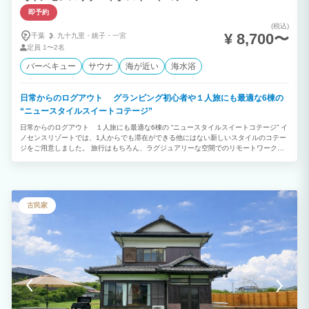
即予約
(税込)
¥ 8,700〜
千葉
九十九里・
銚子・
一宮
定員
1〜2名
バーベキュー
サウナ
海が近い
海水浴
日常からのログアウト グランピング初心者や１人旅にも最適な6棟の
“ニュースタイルスイートコテージ”
日常からのログアウト １人旅にも最適な6棟の “ニュースタイルスイートコテージ” イ
ノセンスリゾートでは、1人からでも滞在ができる他にはない新しいスタイルのコテー
ジをご用意しました。 旅行はもちろん、ラグジュアリーな空間でのリモートワークと
いったお仕事での滞在も良いでしょう。 複数グループで数棟に滞在し、全員でBBQや
パーティーの団欒スペースとして、敷地中央の貸切パーティールームをご利用。といっ
た滞在なんかもおすすめです。 自然景観に恵まれたリゾート地であなただけの滞在を
お楽しみください。
古民家