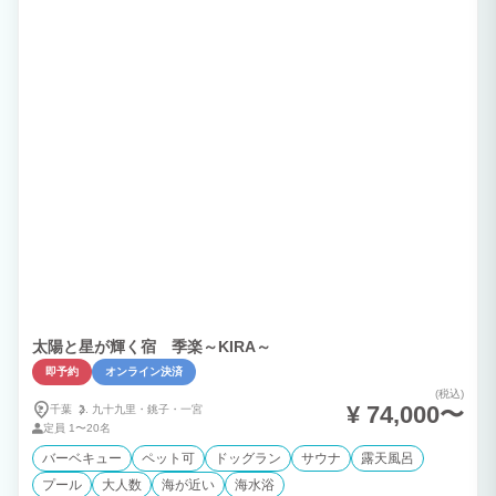
太陽と星が輝く宿 季楽～KIRA～
即予約
オンライン決済
(税込)
¥ 74,000〜
千葉
九十九里・
銚子・
一宮
定員
1〜20名
バーベキュー
ペット可
ドッグラン
サウナ
露天風呂
プール
大人数
海が近い
海水浴