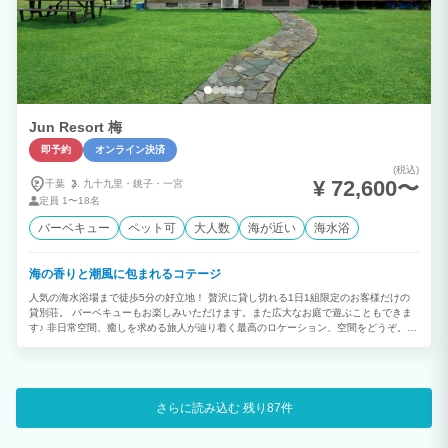
Jun Resort 梅
即予約
オンライン決済
(税込)
¥ 72,600〜
千葉
九十九里・
銚子・
一宮
定員
1〜18名
バーベキュー
ペット可
大人数
海が近い
海水浴
海の香りと潮風に包まれるコテージ
人気の海水浴場まで徒歩5分の好立地！ 贅沢に貸し切れる1日1組限定のお客様だけの
貸別荘。 バーベキューもお楽しみいただけます。また広大なお庭で遊ぶこともできま
す♪ 非日常空間、癒しを求める旅人が辿り着く最高のロケーション、空間をどうぞ。
◆無料でバーベキューが出来る◆ バーベキュー器材をすべて無料でご用意しておりま
す。 グリルや網、炭を準備しておりますので、食材を買うだけでバーベキューができ
ちゃいます。 地元の食材を使って是非バーベキューをお楽しみください。 ◆ジャグジ
ー付きコテージ◆ 当コテージは外にジャグジーがついております。 海の香りを感じな
がらゆっくりと楽しむことができます。 夜には星空を眺めながら入浴もでき、日頃の
さらに読み込む
残り87件
疲れを癒すことができます。 是非ご利用ください。 ※ご入浴の際は必ず水着をご着用
ください。