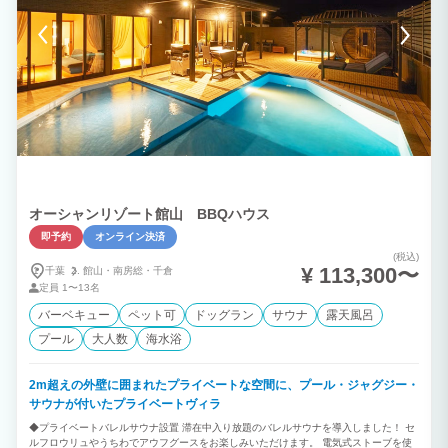
意がございますので、食材を用意するだけで手軽に楽しめます。 ◆プライベートクル
ージング 海上からの絶景スポット～プライベートスイミング～貸切りチャーターなの
で、プランに合わせアレンジできます。 伊豆諸島～離島～まで、ロングクルージング
も承ります。
オーシャンリゾート館山 BBQハウス
即予約
オンライン決済
(税込)
¥ 113,300〜
千葉
館山・
南房総・
千倉
定員
1〜13名
バーベキュー
ペット可
ドッグラン
サウナ
露天風呂
プール
大人数
海水浴
2m超えの外壁に囲まれたプライベートな空間に、プール・ジャグジー・
サウナが付いたプライベートヴィラ
◆プライベートバレルサウナ設置 滞在中入り放題のバレルサウナを導入しました！ セ
ルフロウリュやうちわでアウフグースをお楽しみいただけます。 電気式ストーブを使