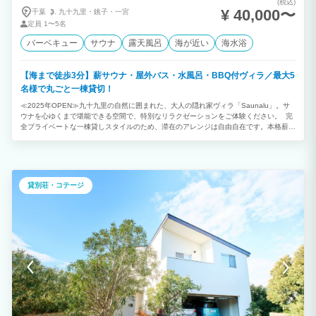
(税込)
¥ 40,000〜
千葉
九十九里・
銚子・
一宮
定員
1〜5名
バーベキュー
サウナ
露天風呂
海が近い
海水浴
【海まで徒歩3分】薪サウナ・屋外バス・水風呂・BBQ付ヴィラ／最大5
名様で丸ごと一棟貸切！
≪2025年OPEN≫九十九里の自然に囲まれた、大人の隠れ家ヴィラ「Saunalu」。サ
ウナを心ゆくまで堪能できる空間で、特別なリラクゼーションをご体験ください。 完
全プライベートな一棟貸しスタイルのため、滞在のアレンジは自由自在です。本格薪サ
ウナで汗を流した後は、九十九里の風を感じる外気浴へ。さらに併設したBBQエリア
でゆったりお食事をお楽しみいただけます。 「サウナ・食・自然・眠り」のすべてが
揃う空間で、大切な仲間やご家族と、記憶に残る時間をお過ごしください。 【施設の
特徴・設備】 ■最大5名様まで：1R＋ロフト / シングルベッド５台 ■本格薪サウナ完
備：薪仕様の湿式サウナ。セルフロウリュもお楽しみいただけます。 ■屋外バス・水風
貸別荘・コテージ
呂完備：水風呂とお湯の両方を楽しめます。サウナ後の温冷交代浴に。 ■設備充実：コ
ンロ、キッチン用品、洗濯機、冷蔵庫、製氷機、ウォーターサーバーなど完備 ■BBQ
利用可能：BBQグリル有り ※炭はご持参ください ■非対面セルフチェックイン：暗証
番号を入力して入室いただけます。※番号はメールにてご案内いたします。 ■アクセ
ス：海まで徒歩約3分の好立地。人気の「蓮沼ウォーターガーデン」や、買い出しに便
利なスーパー・道の駅も車で約5〜10分圏内です。