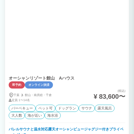
オーシャンリゾート館山 Aハウス
即予約
オンライン決済
(税込)
¥ 83,600〜
千葉
館山・
南房総・
千倉
定員
1〜14名
バーベキュー
ペット可
ドッグラン
サウナ
露天風呂
大人数
海が近い
海水浴
バレルサウナと温水対応露天オーシャンビュージャグジー付きプライベ