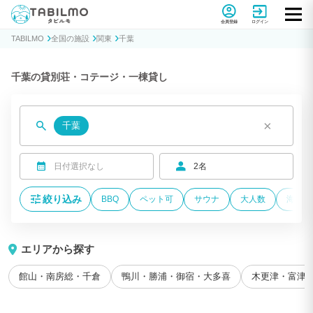
貸別荘コテージ・一棟貸し宿泊予約サイトTABILMO(タビルモ)
会員登録
ログイン
TABILMO
全国の施設
関東
千葉
千葉の貸別荘・コテージ・一棟貸し
×
千葉
日付選択なし
2名
絞り込み
BBQ
ペット可
サウナ
大人数
海が近
エリアから探す
館山・南房総・千倉
鴨川・勝浦・御宿・大多喜
木更津・富津