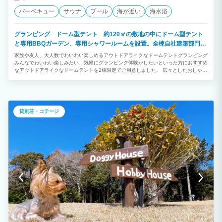
バーベキュー
サウナ
プール
海が近い
海水浴
グランピング ドーム型テント 約120㎡の敷地の中にドーム型テント
と専用BBQガーデン、専用シャワールームを設置。全棟自社建築部門で
デザイン建築されたお洒落なお部屋です。
家族や友人、大人数でわいわい楽しめるアウトドアライクなドームテントグランピング
みんなでわいわい楽しみたい、気軽にグランピング体験がしたいといった方におすすめ
なアウトドアライクなドームテントを2棟限定でご用意しました。 広々としたおしゃれ
な室内や自然に囲まれた開放的なプライベートガーデンを備えています。 「ご夫婦・
カップル」「学生や友人グループ」との絆を深める特別で楽しいひとときをお過ごしく
ださい。
貸別荘・コテージ