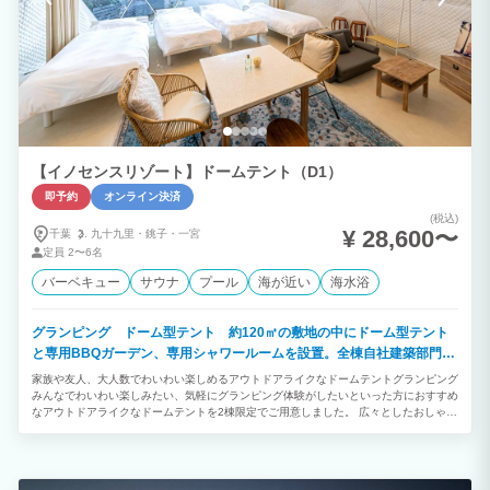
【イノセンスリゾート】ドームテント（D1）
即予約
オンライン決済
(税込)
¥ 28,600〜
千葉
九十九里・
銚子・
一宮
定員
2〜6名
バーベキュー
サウナ
プール
海が近い
海水浴
グランピング ドーム型テント 約120㎡の敷地の中にドーム型テント
と専用BBQガーデン、専用シャワールームを設置。全棟自社建築部門で
デザイン建築されたお洒落なお部屋です。
家族や友人、大人数でわいわい楽しめるアウトドアライクなドームテントグランピング
みんなでわいわい楽しみたい、気軽にグランピング体験がしたいといった方におすすめ
なアウトドアライクなドームテントを2棟限定でご用意しました。 広々としたおしゃれ
な室内や自然に囲まれた開放的なプライベートガーデンを備えています。 「ご夫婦・
カップル」「学生や友人グループ」との絆を深める特別で楽しいひとときをお過ごしく
ださい。