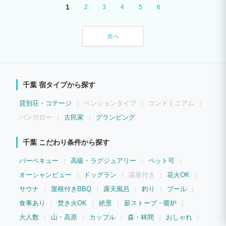
1
2
3
4
5
6
次へ
千葉 宿タイプから探す
貸別荘・コテージ
ペンションタイプ
コンドミニアム
バンガロー
古民家
グランピング
千葉 こだわり条件から探す
バーベキュー
高級・ラグジュアリー
ペット可
オーシャンビュー
ドッグラン
温泉付き
花火OK
サウナ
屋根付きBBQ
露天風呂
釣り
プール
食事あり
焚き火OK
絶景
薪ストーブ・暖炉
大人数
山・高原
カップル
森・林間
おしゃれ