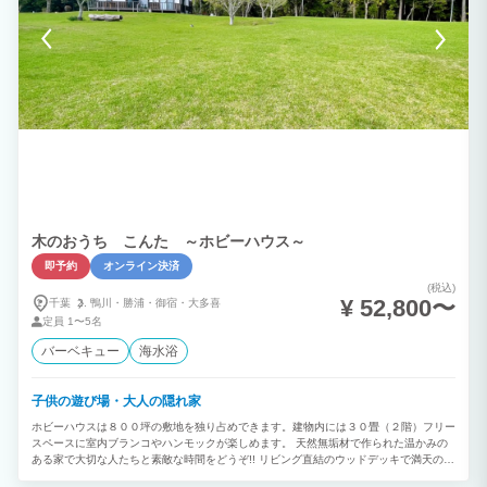
木のおうち こんた ～ホビーハウス～
即予約
オンライン決済
(税込)
¥ 52,800〜
千葉
鴨川・
勝浦・
御宿・
大多喜
定員
1〜5名
バーベキュー
海水浴
子供の遊び場・大人の隠れ家
ホビーハウスは８００坪の敷地を独り占めできます。建物内には３０畳（２階）フリー
スペースに室内ブランコやハンモックが楽しめます。 天然無垢材で作られた温かみの
ある家で大切な人たちと素敵な時間をどうぞ!! リビング直結のウッドデッキで満天の星
空を見ながらバーベキューでお楽しみください。 好天の時は天然芝の庭でバドミント