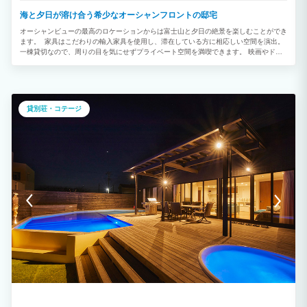
海と夕日が溶け合う希少なオーシャンフロントの邸宅
オーシャンビューの最高のロケーションからは富士山と夕日の絶景を楽しむことができ
ます。 家具はこだわりの輸入家具を使用し、滞在している方に相応しい空間を演出。
一棟貸切なので、周りの目を気にせずプライベート空間を満喫できます。 映画やドラ
マでも有名な人気観光スポット「原岡桟橋」はすぐそば。 夜は屋上から星空がとても
綺麗に輝いて見ることができます。 キッチン・炊飯器・洗濯機などの電化製品も備わ
っていますので連泊にも最適です。 無料でＢＢＱキットを貸出していますので家族旅
行・グループ旅行・卒業旅行などでぜひ地元の食材を使ってお楽しみください！
貸別荘・コテージ