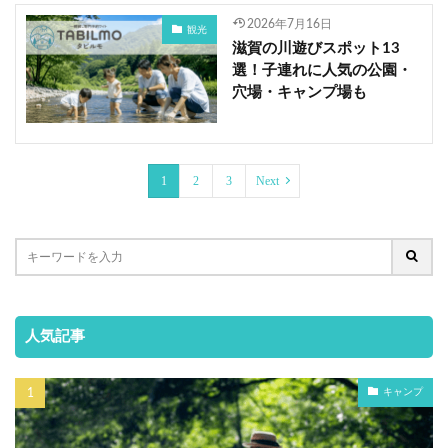
2026年7月16日
観光
滋賀の川遊びスポット13
選！子連れに人気の公園・
穴場・キャンプ場も
1
2
3
Next
人気記事
キャンプ