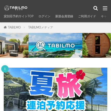
貸別荘予約サイトTOP
ログイン
新規会員登録
ご利用ガイド
キャン
TABILMO
TABILMOメディア