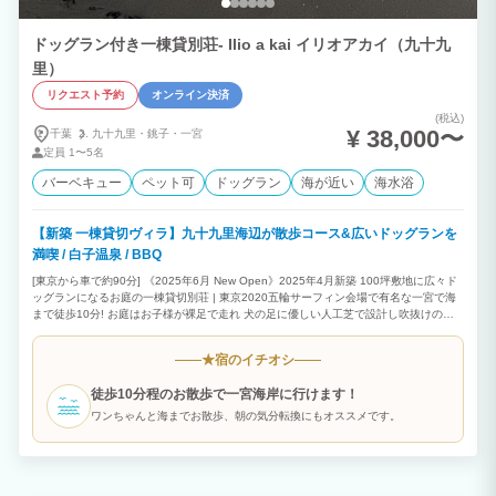
ドッグラン付き一棟貸別荘- Ilio a kai イリオアカイ（九十九
里）
リクエスト予約
オンライン決済
(税込)
¥ 38,000〜
千葉
九十九里・
銚子・
一宮
定員
1〜5名
バーベキュー
ペット可
ドッグラン
海が近い
海水浴
【新築 一棟貸切ヴィラ】九十九里海辺が散歩コース&広いドッグランを
満喫 / 白子温泉 / BBQ
[東京から車で約90分] 《2025年6月 New Open》2025年4月新築 100坪敷地に広々ド
ッグランになるお庭の一棟貸切別荘 | 東京2020五輪サーフィン会場で有名な一宮で海
まで徒歩10分! お庭はお子様が裸足で走れ 犬の足に優しい人工芝で設計し吹抜けのリ
ビング/テラスでお庭の様子を見守れます。(0歳児から歓迎) 鳥のさえずりを聴きながら
BBQや屋外テーブルセット/バドミントン/犬用ミニプールなどお庭で楽しめます。 玄
宿のイチオシ
★
関脇/お庭の水道エリアで汚れた足などを洗うことができます。
徒歩10分程のお散歩で一宮海岸に行けます！
ワンちゃんと海までお散歩、朝の気分転換にもオススメです。