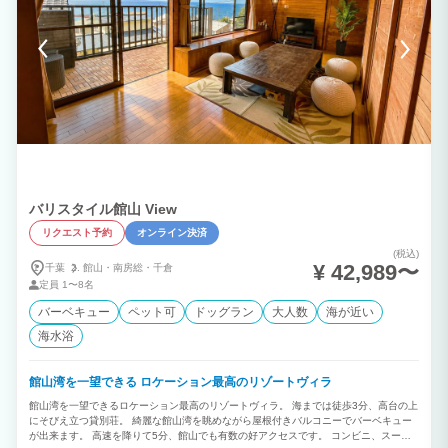
バリスタイル館山 View
リクエスト予約
オンライン決済
(税込)
¥ 42,989〜
千葉
館山・
南房総・
千倉
定員
1〜8名
バーベキュー
ペット可
ドッグラン
大人数
海が近い
海水浴
館山湾を一望できる ロケーション最高のリゾートヴィラ
館山湾を一望できるロケーション最高のリゾートヴィラ。 海までは徒歩3分、高台の上
にそびえ立つ貸別荘。 綺麗な館山湾を眺めながら屋根付きバルコニーでバーベキュー
が出来ます。 高速を降りて5分、館山でも有数の好アクセスです。 コンビニ、スーパ