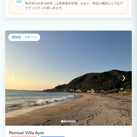
料） アウトドアを最大限お楽しみいただけるバーベキューに必要な設備（グリル、
海水浴の出来る砂浜（上総湊海水浴場）もあり、海辺の施設ならではア
炭、網など）をご用意しております。 みんなでワイワイいただくBBQ！潮の香りと海
クティビティが楽しめます。
風に包まれて飲むビールは、まさに至福のひととき。 ここでしか味わえない特別なデ
ィナーをお楽しみください。
貸別荘・コテージ
Retreat Villa Aym