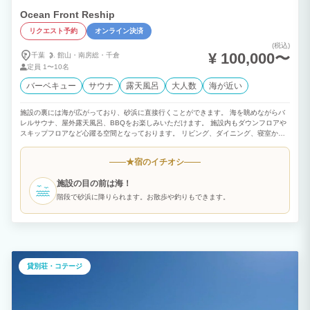
Ocean Front Reship
リクエスト予約
オンライン決済
(税込)
¥ 100,000〜
千葉
館山・
南房総・
千倉
定員
1〜10名
バーベキュー
サウナ
露天風呂
大人数
海が近い
施設の裏には海が広がっており、砂浜に直接行くことができます。 海を眺めながらバ
レルサウナ、屋外露天風呂、BBQをお楽しみいただけます。 施設内もダウンフロアや
スキップフロアなど心躍る空間となっております。 リビング、ダイニング、寝室から
も海を眺めることができ、海と過ごす時間をお楽しみいただけます。
宿のイチオシ
★
施設の目の前は海！
階段で砂浜に降りられます。お散歩や釣りもできます。
貸別荘・コテージ