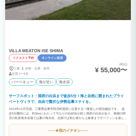
VILLA MEATON ISE SHIMA
リクエスト予約
オンライン決済
(税込)
¥ 55,000〜
三重
伊勢・
志摩・
鳥羽
定員
1〜6名
バーベキュー
海が近い
海水浴
サーフスポット・国府の白浜まで徒歩5分！海と自然に囲まれたプライ
ベートヴィラで、自由で贅沢な伊勢志摩ステイを。
2024年12月完成、三重県志摩市阿児町国府に位置する一棟貸しの宿泊施設です。 徒
歩5分圏内には、約3kmにわたって弓なりの白砂浜が続く国府の白浜があり、南側の阿
児の松原海水浴場では夏の海水浴、北側では初心者から上級者までサーフィンを楽しめ
ます。 屋外には宿泊者専用シャワーと多目的スペースを備え、室内には大型液晶テレ
ビ、IHコンロ、ヘアドライヤー、各種アメニティ、電子レンジ、冷蔵庫、空気清浄機、
宿のイチオシ
★
ソファーベッド、温水洗浄トイレ、シャワールーム、セーフティボックス、割り箸、紙