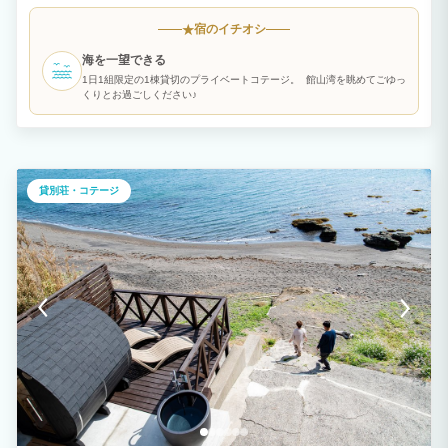
ー、館山の新鮮なお魚屋さんまで車で5分、10.分圏内です。 別荘内は壁、フローリン
グ、インテリアを木材で揃え、落ち着いた心地よい空間になっております。 バルコニ
宿のイチオシ
★
ーから海や星の絶景を一望でき、自然を最大限に楽しめます。 【BBQ利用は年中無
休!】 持ち込んだ食材のみでOK！ 釣りの穴場スポットが多い館山で自分で釣った魚を
海を一望できる
BBQが年中出来ちゃう！ 海産物屋さんや干物屋さんで海鮮を購入して、海鮮BBQもお
すすめです！ 【ペットもご一緒に】 いつもお留守番ではとても寂しいペット君も歓迎
1日1組限定の1棟貸切のプライベートコテージ。 館山湾を眺めてごゆっ
です。 専用ドッグランも備えており、わんちゃんも伸び伸びと遊べます♪
くりとお過ごしください♪
貸別荘・コテージ