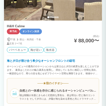
H&H Calme
即予約
オンライン決済
(税込)
¥ 88,000〜
千葉
館山・
南房総・
千倉
定員
1〜7名
バーベキュー
海が近い
海水浴
海と夕日が溶け合う希少なオーシャンフロントの邸宅
オーシャンビューの最高のロケーションからは富士山と夕日の絶景を楽しむことができ
ます。 家具はこだわりの輸入家具を使用し、滞在している方に相応しい空間を演出。
一棟貸切なので、周りの目を気にせずプライベート空間を満喫できます。 映画やドラ
マでも有名な人気観光スポット「原岡桟橋」はすぐそば。 夜は屋上から星空がとても
綺麗に輝いて見ることができます。 キッチン・炊飯器・洗濯機などの電化製品も備わ
宿のイチオシ
★
っていますので連泊にも最適です。 無料でＢＢＱキットを貸出していますので家族旅
行・グループ旅行・卒業旅行などでぜひ地元の食材を使ってお楽しみください！
自然との一体感を存分に感じられるオーシャンビューバルコ
ニー
朝は朝陽が水面にきらめく幻想的な景色を、昼は明るい空と海のコント
ラストを そして夕方には、夕陽が海を染める景色と共にドラマチックな
ひとときをお楽しみいただけます