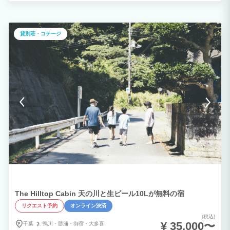
貸別荘・コテージ
The Hilltop Cabin 天の川と生ビール10Lが無料の宿
リクエスト予約
オンライン決済
(税込)
¥ 35,000〜
千葉
鴨川・
勝浦・
御宿・
大多喜