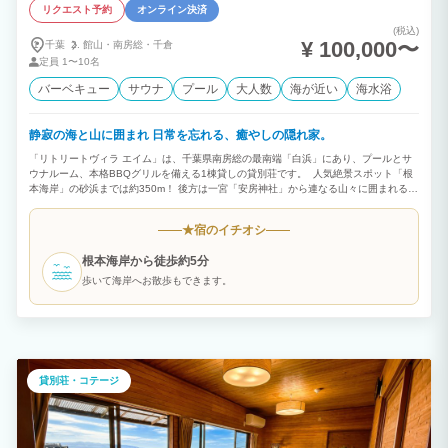
リクエスト予約
オンライン決済
(税込)
¥ 100,000〜
千葉
館山・
南房総・
千倉
定員
1〜10名
バーベキュー
サウナ
プール
大人数
海が近い
海水浴
静寂の海と山に囲まれ 日常を忘れる、癒やしの隠れ家。
「リトリートヴィラ エイム」は、千葉県南房総の最南端「白浜」にあり、プールとサ
ウナルーム、本格BBQグリルを備える1棟貸しの貸別荘です。 人気絶景スポット「根
本海岸」の砂浜までは約350m！ 後方は一宮「安房神社」から連なる山々に囲まれる静
謐なロケーション。 非日常の中で心身をリラックスすることを目的とした「癒やしの
隠れ家」です。
宿のイチオシ
★
根本海岸から徒歩約5分
歩いて海岸へお散歩もできます。
貸別荘・コテージ