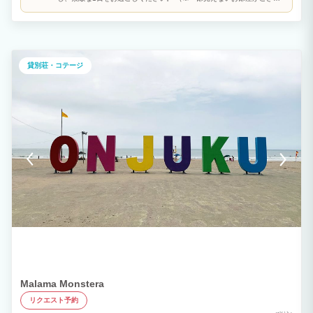
一年通して楽しめます。 ■寝室に関して■ 利用人数により解放されるお部屋の数が異
ます）
なります。 【基本部屋数】 ～4名様まで…2部屋 5～6名様…3部屋 7～8名様…4部屋
9～10名様…5部屋 ※開放部屋はお選びいただけません。 ※お部屋を追加されたい場
合は、別途料金が発生いたします。
貸別荘・コテージ
Malama Monstera
リクエスト予約