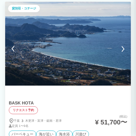
貸別荘・コテージ
BASK HOTA
リクエスト予約
(税込)
¥ 51,700〜
千葉
木更津・
富津・
鋸南・
君津
定員
1〜9名
バーベキュー
海が近い
海水浴
川遊び