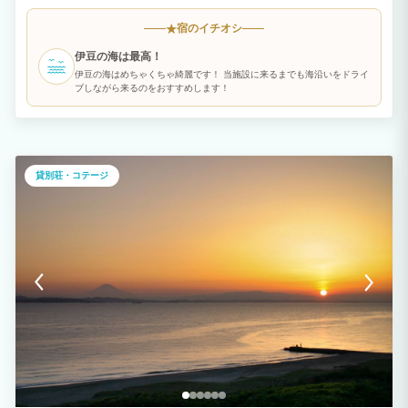
癒された後は、広々とした部屋でゆったりとお過ごしいただけます。 インターネット
接続可能なので、お仕事やリラックスタイムにも便利です。 【ご予約条件】 ・1部屋
宿のイチオシ
★
の最低宿泊人数は2名様から、最大6名様までご利用可能です。 ・全館禁煙のため、快
適にお過ごしいただけます。 【設備】 ・トイレ、浴槽完備 浴槽には温泉を溜めて
伊豆の海は最高！
ご入浴頂けます！ ・洗濯機・乾燥機完備 ・駐車場 2台分スペース有（無料/予約不
要） 【家電設備】 ・電子レンジ・オーブンレンジ・炊飯器・トースター・冷蔵庫・電
伊豆の海はめちゃくちゃ綺麗です！ 当施設に来るまでも海沿いをドライ
子ケトル・洗濯機・乾燥機・ヘアードライヤー・ヘアーアイロン・IHクッキングヒータ
ブしながら来るのをおすすめします！
ー・BBQコンロ貸出有 その他、調理器具・食器類はご自由にお使い頂けます！
【景観・お部屋】 ◆山の景色を楽しめる ◆大室山の麓に位置し大迫力の大室山をご
堪能頂けます！ ◆和洋室の広々とした空間 ◆高い天井と大きな窓が生み出す開
放感！ 【アクセス】 静岡県伊東市池628-9 伊東の中心地からのアクセスも良好で、観
光の拠点としても最適です。ぜひこの機会に、ご友人やご家族と特別な時間をお過ごし
ください。 【お客様へお願い】 ご予約時にメールアドレスの入力をお願いいたしま
貸別荘・コテージ
す。 ご予約完了後、旅館業法に基づき、お客様情報の入力が必要となります。
minpakuINよりお客様マイページURLをお送りいたします。 チェックイン前日までに
ご入力をお済まください。 ※送られてこない場合はご連絡をお願いいたします。