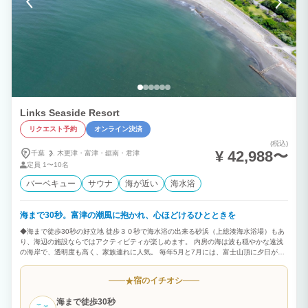
Links Seaside Resort
リクエスト予約
オンライン決済
(税込)
¥ 42,988〜
千葉
木更津・
富津・
鋸南・
君津
定員
1〜10名
バーベキュー
サウナ
海が近い
海水浴
海まで30秒。富津の潮風に抱かれ、心ほどけるひとときを
◆海まで徒歩30秒の好立地 徒歩３０秒で海水浴の出来る砂浜（上総湊海水浴場）もあ
り、海辺の施設ならではアクティビティが楽しめます。 内房の海は波も穏やかな遠浅
の海岸で、透明度も高く、家族連れに人気。 毎年5月と7月には、富士山頂に夕日が落
ちる「ダイヤモンド富士」を見られることも。自然が起こす神秘の絶景、とっておきの
ひとときをお過ごしください。 ◆貸切サウナでととのいタイム アウトドア、プライベ
宿のイチオシ
★
ートサウナとリクライニングチェアを完備！ 海のアクティビティを楽しんだ後、身体
を芯から温めて、潮の香り、海風を感じる外気浴は格別。 「Links Seaside Resort」
海まで徒歩30秒
だからこそできる非日常のととのいを体験してください。 ◆笑顔あふれるBBQ（有