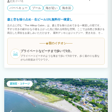
定員
2〜7名
バーベキュー
プール
海が近い
海水浴
森と空を独り占め・生ビール10L無料付一棟貸し
丘の上に佇む「The Hilltop Cabin」は、森と空を独り占めできる一棟貸しの宿です。
手すり付きの緩やかな小道を上がった先に現れる特別な空間。ここでは自然と快適さを
両立した滞在をお楽しみいただけます。 屋外デッキにはジャグジー、焚き火台、そし
て10Lの生ビールサーバーを無料でご用意。 チェックイン後すぐに冷えたビールを注
ぎ、星空や流れ星を眺めながら、焚き火の音と森の香りに包まれる時間はここでしか体
宿のイチオシ
★
験できません。 室内にはレザーソファと65インチテレビ、Wi-Fiを完備。 キッチン・冷
蔵庫・調理器具・食器も揃っているため自炊も可能です。 シングルベッド4台と追加マ
プライベートなビーチまで歩いて5分。
ットレス2枚で、最大6名まで宿泊可能。 徒歩5分で海にもアクセスでき、散歩や磯遊
びもおすすめ。 「何もしない贅沢」を味わいたい方にも、仲間と特別な時間を楽しみ
プライベートビーチのような海まで歩いて5分です。歩く道のりも昔な
たい方にもぴったりです。
がらの街並みでワクワク。
貸別荘・コテージ