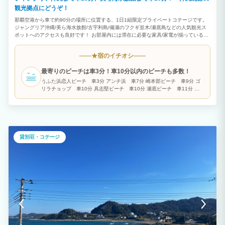
観光拠点にどうぞ！
那覇空港から車で約90分の場所に位置する、1日1組限定プライベートコテージです。
ジャングリア沖縄/美ら海水族館/古宇利島/備瀬のフクギ並木/瀬底島などの人気観光ス
ポットへのアクセスも良好です！ お部屋内には滞在に必要な家具/家電が揃っているの
で、短期の連泊でも長期滞在でも快適にお過ごしいただけます。 2階建1棟（100㎡）
1F ：LDK16帖/和室4.5畳/バストイレ 2F ：洋室7.5帖/洋室6.5帖/洋室6帖/サービスル
宿のイチオシ
★
ーム3.3帖/トイレ 収容人数：最大12名 ベッドルーム：①ダブルベッド×2台/②ダブル
ベッド×2台/③ダブルベッド×1台/④布団×2組 届出：北保第Ｒ３－６号
最寄りのビーチは車3分！車10分以内のビーチも多数！
うふた浜恋人ビーチ 車3分 アンチ浜 車7分 崎本部ビーチ 車9分 ゴ
リラチョップ 車10分 具志堅ビーチ 車10分 瀬底ビーチ 車11分 エ
メラルドビーチ（美ら海水族館隣） 車11分
貸別荘・コテージ