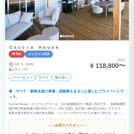
Ｃｏｃｃｉａ Ｈｏｕｓｅ
即予約
オンライン決済
(税込)
¥ 118,800〜
兵庫
淡路島
定員
1〜9名
バーベキュー
サウナ
海が近い
海・サウナ・新島水産の美食。淡路島をまるごと楽しむプライベートヴ
ィラ。
Coccia House（コッチャハウス）は、1日1組様限定の一棟貸し別荘です。 淡路島南東
端天然の防波堤成ケ島が作るラグーン内に位置し 目の前に海が広がる広いテラスで、
新島水産が提供する海の幸を堪能。 ジャグジーやサウナからも海が一望でき、ゆった
りリゾート気分を満喫！ ★おすすめポイント★ ・海を望むロケーションで非日常のリ
ゾート体験 ・最大9名宿泊可能な広々空間 ・サウナとBBQ設備のレンタルが無料 ・プ
宿のイチオシ
★
ライベート空間で周りを気にせずリラックス 【お食事について（※有料オプション）
】 ご希望の方は事前に内容と必要な人数分をお知らせください。 支払方法は現地精算