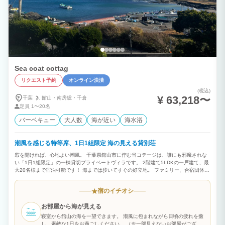
Sea coat cottag
リクエスト予約
オンライン決済
(税込)
¥ 63,218〜
千葉
館山・
南房総・
千倉
定員
1〜20名
バーベキュー
大人数
海が近い
海水浴
潮風を感じる特等席、1日1組限定 海の見える貸別荘
窓を開ければ、心地よい潮風。 千葉県館山市に佇む当コテージは、誰にも邪魔されな
い「1日1組限定」の一棟貸切プライベートヴィラです。 2階建て5LDKの一戸建て、最
大20名様まで宿泊可能です！ 海までは歩いてすぐの好立地。 ファミリー、合宿団体、
会社の仲間の旅行など最適です。 大切な人たちと集い、語らい、海の情景に癒される
――。 ここにしかない、贅沢な休日をお過ごしください。 ■プロジェクター（ポップ
宿のイチオシ
★
インアラジン）完備■ リビングにプロジェクターを設置しております。 お気に入りの
映像をみんなで鑑賞できる、プライベートシアターをご用意。 ■気軽に年中無休のガ
お部屋から海が見える
レージBBQ（無料）■ Sea coat cottageではBBQコンロ（ガス式）、網、トング、軍
手は無料でご用意させて頂いております。 食材、調味料を買うだけでバーベキューが
寝室から館山の海を一望できます。 潮風に包まれながら日頃の疲れを癒
できます。 潮風を感じながら、普段味わえない贅沢な空間でのバーベキューの魅力を
し、素敵な1日をお過ごしください。 （※一部見えないお部屋がござい