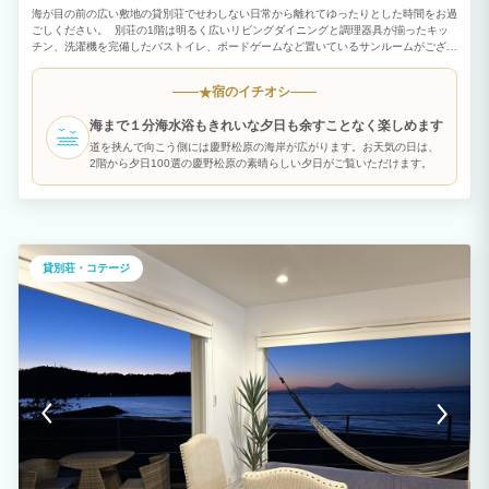
海が目の前の広い敷地の貸別荘でせわしない日常から離れてゆったりとした時間をお過
ごしください。 別荘の1階は明るく広いリビングダイニングと調理器具が揃ったキッ
チン、洗濯機を完備したバストイレ、ボードゲームなど置いているサンルームがござい
ます。2階は２つのベッドルームと１つの和室があり、ご家族だけでなく、ご友人との
滞在でもご利用いただけます。敷地の外には慶野松原の海が広がり夏は海水浴を楽しん
宿のイチオシ
★
でいただけます。また、海水浴後は外に足洗い場があり、裏口からはバスルームにすぐ
入れます。 庭にはBBQコーナーがあり別途3,000円でお使いいただけます。 食材は持
海まで１分海水浴もきれいな夕日も余すことなく楽しめます
ち込み、もしくはこちらで用意もできます。その場合備考欄にご記入ください。
道を挟んで向こう側には慶野松原の海岸が広がります。お天気の日は、
2階から夕日100選の慶野松原の素晴らしい夕日がご覧いただけます。
貸別荘・コテージ