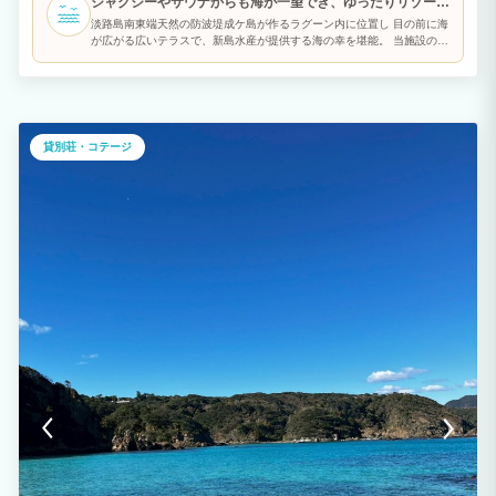
ジャグジーやサウナからも海が一望でき、ゆったりリゾート
となります。夕食のご希望提供時間はチェックイン時にお伺いします。 【BBQ設備の
みのレンタルについて】 食材をお持ち込みいただくか、現地で運営する系列店「新島
気分を満喫
淡路島南東端天然の防波堤成ケ島が作るラグーン内に位置し 目の前に海
水産」で食材を購入いただければBBQをすることが可能です。 機材は無料で貸し出し
が広がる広いテラスで、新島水産が提供する海の幸を堪能。 当施設の自
いたしますので、ご希望の際は事前にお知らせください。
慢は、何と言っても映画のワンシーンのような オーシャンテラスで
す。 併設されたサウナとジャグジーで汗をかいた後は、このテラスに座
って整い時間・・ ハンモックもあり、潮風に揺られながら 心穏やかな
時間をお過ごしいただけます。 テラスからはリビングの様子もうかが
えるので、お子様が室内にいても安心です。
貸別荘・コテージ