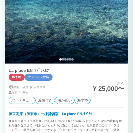
La place EN-ﾗﾌﾟﾗｽｴﾝ-
即予約
オンライン決済
(税込)
¥ 25,000〜
静岡・伊豆
伊豆高原
定員
2〜6名
バーベキュー
温泉付き
海が近い
海水浴
伊豆高原（伊東市）一棟貸切宿 La place EN-ﾗﾌﾟﾗｽ
静岡県伊東市（伊豆高原）にあるLa place EN-ﾗﾌﾟﾗｽｴﾝ-へようこそ！ 都会の喧騒を離
れた静かな環境で、特別なひとときをお過ごしください。 温泉貸切のこのヴィラは、
山の美しい景色を楽しむことができ、心身共にリラックスする絶好の場です。 温泉で