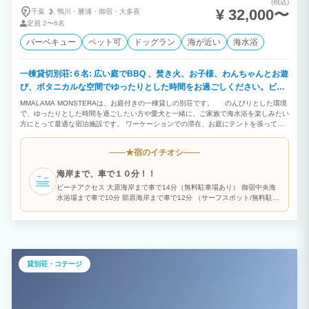
(税込)
¥ 32,000〜
千葉
鴨川・
勝浦・
御宿・
大多喜
定員
2〜6名
バーベキュー
ペット可
ドッグラン
海が近い
海水浴
一棟貸切別荘:６名: 広い庭でBBQ 、焚き火、お子様、わんちゃんとお遊
び、ボタニカルな空間でゆったりとした時間をお過ごしください。ビー
チ、ゴルフ場も近くにございます。
MMALAMA MONSTERAは、お庭付きの一棟貸しの別荘です。 のんびりとした環境
で、ゆったりとした時間を過ごしたい方や愛犬と一緒に、ご家族で海水浴を楽しみたい
方にとって最適な宿泊施設です。 ワーケーションでの滞在、お庭にテントを張ってキ
ャンプをしたり、サーフィンやゴルフのついでにご利用いただくのもお勧めです。 満
天の星空や源氏ホタルを観ながら、リラックスしたひとときをお過ごしください。
宿のイチオシ
★
いすみ市は、自然豊かで伊勢海老に代表される海鮮や都内のシェフが買い求める新鮮な
野菜が堪能できます。 多くの移住希望者に注目され、移住したい田舎ベストランキン
海岸まで、車で１０分！！
グで８年連続第一位の場所です。 また、MALAMA MONSTERAのある大原台は、とて
も静かな別荘地であり、都会の喧騒から離れて、リラックスできる場所です。 観葉
ビーチアクセス 大原海岸まで車で14分（無料駐車場あり） 御宿中央海
植物に囲まれたお部屋でお庭を眺めながら、鳥のさえずりを聞きながら、ゆったりとし
水浴場まで車で10分 部原海岸まで車で12分 （サーフスポット/無料駐車
た時間をお過ごしください。 ☆いすみ市の食材を使った創作和懐石”とく竹”とのコラ
場有/トイレ・シャワーあり）
ボがございます。 ディナーコース（11000円）をご予約の方でお酒を飲まれる方は、
無料送迎を致します。 翌朝のおにぎり、お味噌汁、卵焼きを、とく竹からサービス致
します。 ☆Crowd Chef（出張シェフ）のご用意もございますので、お気軽にご相談下
さい。 チェックインの際に鍵を直接お渡しさせていただきますので、安心してお越
しください。 皆様のお越しを心よりお待ちしております。 ＜名前の由来＞
貸別荘・コテージ
MALAMA MONSTERAのMALANA（マラマ）、とは「思いやりの心」を意味するハワ
イ語です。また、MONSTERA（モンステラ）は大きくなるにつれて葉が割れてくるの
が特徴的で、大きな葉の切れ込みから差す光は「希望の光を導く」と言われ、縁起の良
い観葉植物とされています。 「嬉しい出会い」というMONSTERAの花言葉は、希望