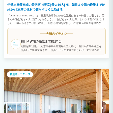
伊勢志摩最南端の貸切宿| 4寝室| 最大10人| 海、朝日＆夕陽の絶景まで徒
歩1分 | 志摩の漁村で暮らすように泊まる
「Granny and the sea」は、三重県志摩市の静かな漁村にある一棟貸しの宿です。 皆
さんの“おばあちゃんの家”になれるよう、「おばあちゃんと海」という名前の宿にしま
した。 宿から海までは徒歩約1分。朝から海辺を散歩し、夜は満天の星空を眺めなが
らゆっくりとした時間をお過ごしいただけます。 建物はどこか懐かしさを感じる一軒
家。まるで田舎のおばあちゃんの家に遊びに来たような温かい雰囲気の中で、ご家族や
宿のイチオシ
★
ご友人とくつろいでいただけます。 宿の周辺には昔ながらの漁村の風景が広がり、観
光地とは少し違う「日本の日常」を感じることができます。 地元のスーパーや魚屋で
朝日＆夕陽の絶景まで徒歩1分
新鮮な魚介類を買い、みんなで料理を楽しむのもおすすめです。 最大10名様まで宿泊
可能で、ファミリー旅行や大人のグループ旅行にも最適。 キッチンや調理器具も揃っ
周囲を海に囲まれた志摩半島の最南端の立地ゆえ、朝日＆夕陽の絶景を
ているため、長期滞在やワーケーションにもご利用いただけます。 この宿は地域のお
徒歩1分で堪能できます。 徒歩3〜5分の麦崎灯台からは、太平洋の大パ
じいちゃんやおばあちゃんたちにも支えられながら運営しています。 手作りの案内看
ノラマが楽しめます。
板や地域の人とのふれあいも、この宿ならではの魅力です。 便利さや豪華さではな
く、ゆっくりと流れる時間や人の温かさを感じていただける場所でありたいと思ってい
ます。 志摩の海と人に癒されながら、暮らすように旅する時間をお楽しみください。
貸別荘・コテージ