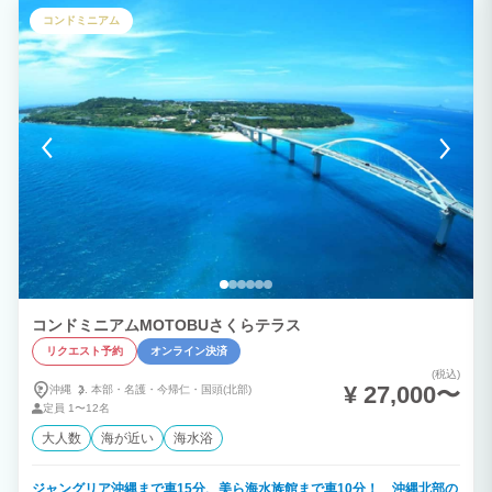
ングの隣には個室トイレもございます。 3階は寝室が2部屋あり、ウェンスティンホテ
コンドミニアム
ルとシモンズが共同開発したheavenlyキングサイズベッドが1台（ご要望があればシン
グル2台に分けられます）、もう1部屋は小上がりに布団が2枚ございます。そしてマッ
トレスにエアウィーブの布団を敷いておやすみいただけます。 トイレとバスルーム、
洗面台もありますので、ファミリーや友人同士で快適にお過ごしいただけると思いま
す。 ドラム式洗濯機と洗剤、Wi-Fi完備で長期滞在やワーケーションにも最適だと思い
ます。 屋上テラスからは海と美しい夕日を見ることが出来ます。 海と鎌倉の魅力を存
分に味わいながら落ち着いた空間で特別な時間をお楽しみください。 ヴィラ内のレイ
アウトや仕様は季節によって変わる事もございますのでご了承ください。
コンドミニアムMOTOBUさくらテラス
リクエスト予約
オンライン決済
(税込)
¥ 27,000〜
沖縄
本部・
名護・
今帰仁・
国頭(北部)
定員
1〜12名
大人数
海が近い
海水浴
ジャングリア沖縄まで車15分、美ら海水族館まで車10分！ 沖縄北部の