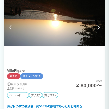
上がりいただけます様お願いいたします。 食材、メニューについて、ご不明な点がご
ざいましたら事前にお問合せ下さい。 RivageBlueで楽しいひとときをお過ごし下さ
い。
VillaFigaro
即予約
オンライン決済
(税込)
¥ 80,000〜
兵庫
淡路島
定員
1〜14名
バーベキュー
大人数
海が近い
海が目の前の貸別荘 約500坪の敷地でゆったりと時間を