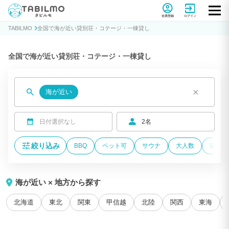
貸別荘コテージ・一棟貸し宿泊予約サイトTABILMO(タビルモ)
会員登録
ログイン
TABILMO
全国で海が近い貸別荘・コテージ・一棟貸し
全国で海が近い貸別荘・コテージ・一棟貸し
×
海が近い
日付選択なし
2名
絞り込み
BBQ
ペット可
サウナ
大人数
温泉付
海が近い × 地方から探す
北海道
東北
関東
甲信越
北陸
関西
東海