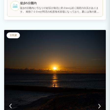
皿、プラスチックナイフ・フォーク、包丁、まな板、フライパン、簡易BBQコンロ・
徒歩5分圏内
炭用トング(食材及び炭は別途ご用意下さい)を完備。 近鉄鵜方駅から車で約12分、コ
ンビニへ約5分、ドラッグストアへ約10分と滞在にも便利です。 周辺には、英虞湾を
徒歩5分圏内に弓なりの砂浜が南北に約３kmも続く国府の白浜がありま
一望できる横山展望台、志摩スペイン村、的矢湾と太平洋を望む安乗埼灯台などがあ
す。 南側７００mが阿児の松原海水浴場になっており、夏には海の家が
り、海のレジャーと伊勢志摩観光の拠点に適しています。
並びます。 北側は中部地方および近畿地方では有数のサーフスポットに
なっており、全日本サーフィン選手権などの全国大会も開催されます。
そのため、地元サーファーだけでなく、県外からもサーフィンを目的に
多くの方が訪れます。 長く続く浜辺には８箇所のサーフポイントがあ
るため、プロからビギナーまでそれぞれのレベルに合った波質のバリエ
ーションの豊富さも、国府の浜の魅力です。
古民家