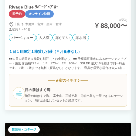
Rivage Blue ﾘﾊﾞｰｼﾞｭﾌﾞﾙｰ
即予約
オンライン決済
(税込)
¥ 88,000〜
千葉
木更津・
富津・
鋸南・
君津
定員
2〜10名
バーベキュー
大人数
海が近い
海水浴
１日１組限定１棟貸し別荘（＊お食事なし）
■■１日１組限定１棟貸し別荘（＊お食事なし）■■ 千葉県富津市にあるオーシャンリゾ
ート施設 床面積273㎡ １F 173㎡ 2F 100㎡ 3SLDK 最大10名様まで同一料金
です。 0歳～3歳までは無料（寝具なし）となります。 寝具が必要な場合は大人1名と
してご予約下さい。 ４歳以上お子様は大人1名としてご予約下さい。 （＊4歳以上は大
人（寝具有り）でカウントいたします。） 目の前はすぐ海 房総半島、三浦半島を一
宿のイチオシ
★
望できるロケーション 富士山を望むことが出来る海岸線 オーシャンビューを染める夕
日 夜は満天の星空と波音 四季折々の色を放つ内房の景色は絶景です。 都心から少し離
目の前はすぐ海
れたこの場所で非日常な時間を過ごしていただける空間をご用意させていただきまし
た。 １F 36帖のリビングダイニングキッチンのワンフロア構成でそのままオープンテ
施設の前はすぐ海。 富士山、三浦半島、房総半島を一望できるロケーシ
ラスへ。こちらでBBQを楽しんでいただけます。 ２F 寝室3部屋をご用意させていただ
ョン。 晴れた日はサンセットが絶景です。
きました。お風呂からは三浦半島、富士山を眺望できます。 ■■オプションのご案内■■
＊現地決済（現金、クレジットカード可）ご希望のお客様は施設までご連絡下さい。
【BBQグリルレンタル】1台3,300円（税込）/1日 【BBQ用夕食食材セット】4,400円
（税込）/1人前（メニュー：牛肉、豚肉、BIGソーセージ、季節の野菜、BBQグリル1
台付＊2人前からオーダー可能です。食材の準備がございますので、当日キャンセルは
お断りいたします。キャンセルは宿泊日3日前までにご連絡下さい。 ＊食物アレルギー
貸別荘・コテージ
をお持ちのお客様へ 当施設でのご飲食にあたりましては、お客様の最終判断でお召し