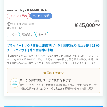
amana dayz KAMAKURA
リクエスト予約
オンライン決済
(税込)
¥ 45,000〜
神奈川
湘南・
鎌倉
定員
1〜4名
サウナ
海が近い
海水浴
プライベートサウナ新設の1棟貸切ヴィラ｜SUP遊びと屋上夕陽｜11:00
チェックアウト｜車２台無料駐車場｜
【 2階リビングに、完全プライベートな2人用サウナを新設いたしました 】 スタイリ
ッシュなガラス張りのサウナ室は、上質なヒノキの香りが漂う極上の癒やし空間。 サ
ウナ内にいながら正面のTVモニターを贅沢に眺められリラックスとエンターテインメ
ントが融合した特別な時間をお届けします。 サウナを出た後は、シャワールームでク
ールダウンして目の前のインフィニティチェアに深く身を委ねて極上の「ととのい」
宿のイチオシ
★
へ。 誰にも気兼ねすることなく、ご家族や大切な方と水入らずの特別な時間をお過ご
しいただければと思います。 朝は海岸を散歩し、近くのカフェでモーニング。日中は
屋上から海に沈む夕日がご覧になれます
SUPで海遊びや、当ヴィラを拠点に人気の江の電に乗り江ノ島観光、少し足を延ばし
て逗子、葉山等にもアクセスしやすいです。 そして屋上から海に沈む夕陽を見ながら1
朝のビーチコーミング、材木座海岸は桜貝が見つかりやすい浜です。 波
杯飲むのも格別です。 amana dayz KAMAKURAは鎌倉材木座海岸まで直線50mの3階
の静かな日の夕方にはウユニ湖で出会える鏡張りのような綺麗な写真が
建て一軒家です。 1階は雨に濡れずに乗り降り可能な2台停められる駐車スペース。 2
撮れるかもしれません。
階はリビングの特等席に、贅沢な2人用本格ヒノキサウナをご用意しました！ ダイニン
グ、キッチンが使いやすく配置されカフェのようなおしゃれな空間で、調理やお食事を
自由に楽しんでいただけます。 食器や調理器具、コーヒーマシンやコーヒー豆もご用
意しております。 サーフィンや海遊びの後に嬉しい独立したシャワールームや、リビ