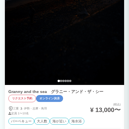
Granny and the sea グラニー・アンド・ザ・シー
リクエスト予約
オンライン決済
(税込)
¥ 13,000〜
三重
伊勢・
志摩・
鳥羽
定員
1〜10名
バーベキュー
大人数
海が近い
海水浴