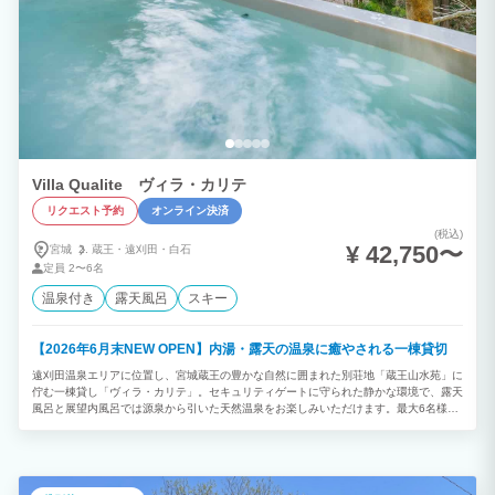
Villa Qualite ヴィラ・カリテ
リクエスト予約
オンライン決済
(税込)
¥ 42,750〜
宮城
蔵王・
遠刈田・
白石
定員
2〜6名
温泉付き
露天風呂
スキー
【2026年6月末NEW OPEN】内湯・露天の温泉に癒やされる一棟貸切
遠刈田温泉エリアに位置し、宮城蔵王の豊かな自然に囲まれた別荘地「蔵王山水苑」に
佇む一棟貸し「ヴィラ・カリテ」。セキュリティゲートに守られた静かな環境で、露天
風呂と展望内風呂では源泉から引いた天然温泉をお楽しみいただけます。最大6名様ま
で宿泊可能で、開放感のあるLDKや和室、シモンズ製ベッドを備えた洋室を完備。高速
Wi-Fiやドラム式洗濯機、普通車2台分の駐車スペースも備え、ファミリーやグループで
の滞在、ワーケーションにもおすすめです。遠刈田温泉街まで車で約10分、蔵王エコ
ーラインや蔵王御釜、みやぎ蔵王えぼしリゾート、宮城蔵王キツネ村などへのアクセス
も良く、宮城蔵王観光の拠点として四季折々の滞在をお楽しみいただけます。