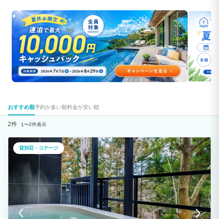
おすすめ順
予約が多い順
料金が安い順
2件
1〜2件表示
貸別荘・コテージ