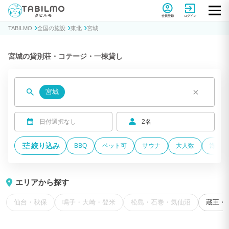
貸別荘コテージ・一棟貸し宿泊予約サイトTABILMO(タビルモ)
会員登録
ログイン
TABILMO
全国の施設
東北
宮城
宮城の貸別荘・コテージ・一棟貸し
×
宮城
日付選択なし
2名
絞り込み
BBQ
ペット可
サウナ
大人数
海が近
エリアから探す
仙台・秋保
鳴子・大崎・登米
松島・石巻・気仙沼
蔵王・