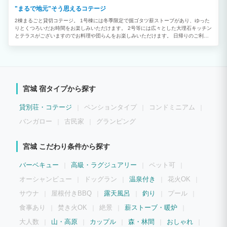
"まるで地元"そう思えるコテージ
2棟まるごと貸切コテージ。 1号棟には冬季限定で掘ゴタツ薪ストーブがあり、ゆった
りとくつろいだお時間をお楽しみいただけます。 2号等には広々とした大理石キッチン
とテラスがございますのでお料理や団らんをお楽しみいただけます。 日帰りのご利用
も可能です。 まるで地元のような閑静なコテージで、リラックスした非日常のお時間
をお過ごしください。
宮城 宿タイプから探す
貸別荘・コテージ
ペンションタイプ
コンドミニアム
バンガロー
古民家
グランピング
宮城 こだわり条件から探す
バーベキュー
高級・ラグジュアリー
ペット可
オーシャンビュー
ドッグラン
温泉付き
花火OK
サウナ
屋根付きBBQ
露天風呂
釣り
プール
食事あり
焚き火OK
絶景
薪ストーブ・暖炉
大人数
山・高原
カップル
森・林間
おしゃれ