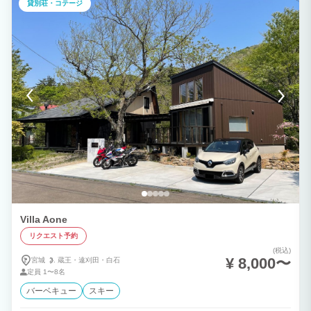
貸別荘・コテージ
Villa Aone
リクエスト予約
(税込)
¥ 8,000〜
宮城
蔵王・
遠刈田・
白石
定員
1〜8名
バーベキュー
スキー