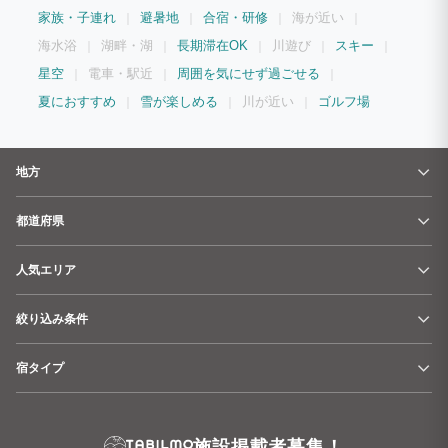
家族・子連れ
避暑地
合宿・研修
海が近い
海水浴
湖畔・湖
長期滞在OK
川遊び
スキー
星空
電車・駅近
周囲を気にせず過ごせる
夏におすすめ
雪が楽しめる
川が近い
ゴルフ場
地方
都道府県
人気エリア
絞り込み条件
宿タイプ
施設掲載者募集！