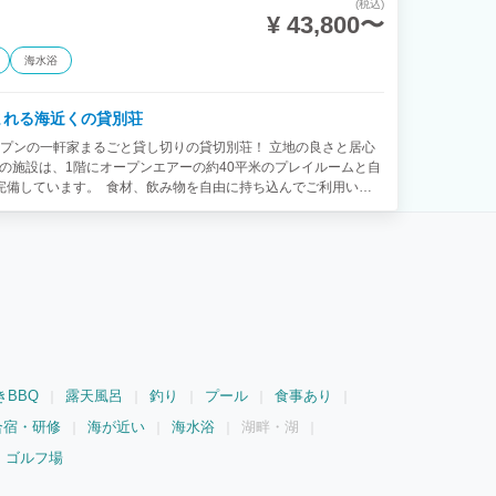
(税込)
¥ 43,800〜
海水浴
で泊まれる海近くの貸別荘
オープンの一軒家まるごと貸し切りの貸切別荘！ 立地の良さと居心
の施設は、1階にオープンエアーの約40平米のプレイルームと自
完備しています。 食材、飲み物を自由に持ち込んでご利用いた
0円、追加1名500円となります。 施設の前に白浜鮮魚という地元
とができます。 2階は20名まで宿泊できる寝室
があります。 車で5分圏内に白良浜、エネルギーランド、円月
水浴、観光にも大変便利です。 ぜひ家族や友人とのんびりとした
きBBQ
露天風呂
釣り
プール
食事あり
合宿・研修
海が近い
海水浴
湖畔・湖
ゴルフ場