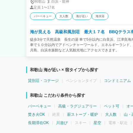
和歌山
白浜・
龍神
定員
1〜17名
バーベキュー
大人数
海が近い
海水浴
海が見える 高級和風別荘 最大１７名 BBQテラス
徒歩3分で天然温泉 長生の湯 車で5分以内に白良浜、江津良
車で１０分以内でアドベンチャーワールド、エネルギーランド
月島、白浜水族館など人気観光地にアクセスできます。
和歌山 海が近い × 宿タイプから探す
貸別荘・コテージ
ペンションタイプ
コンドミニアム
和歌山 こだわり条件から探す
バーベキュー
高級・ラグジュアリー
ペット可
オ
焚き火OK
絶景
薪ストーブ・暖炉
大人数
山・
長期滞在OK
川遊び
スキー
星空
電車・駅近