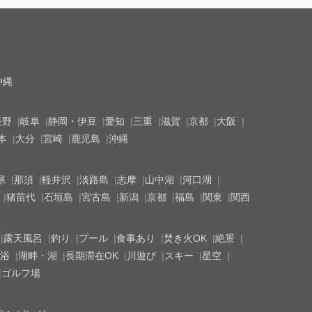
沖縄
長野
岐阜
静岡・伊豆
愛知
三重
滋賀
京都
大阪
本
大分
宮崎
鹿児島
沖縄
県
那須
軽井沢
淡路島
志摩
山中湖
河口湖
猪苗代
石垣島
宮古島
新潟
京都
福島
関東
関西
露天風呂
釣り
プール
食事あり
焚き火OK
絶景
浴
湖畔・湖
長期滞在OK
川遊び
スキー
星空
ゴルフ場