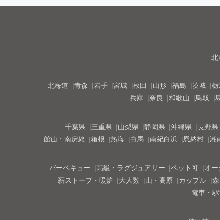
北
北海道
青森
岩手
宮城
秋田
山形
福島
茨城
栃
兵庫
奈良
和歌山
鳥取
千葉県
三重県
山梨県
静岡県
沖縄県
長野県
館山・南房総
箱根
熱海
白馬
南紀白浜
恩納村
湘
バーベキュー
高級・ラグジュアリー
ペット可
オー
薪ストーブ・暖炉
大人数
山・高原
カップル
森
電車・駅