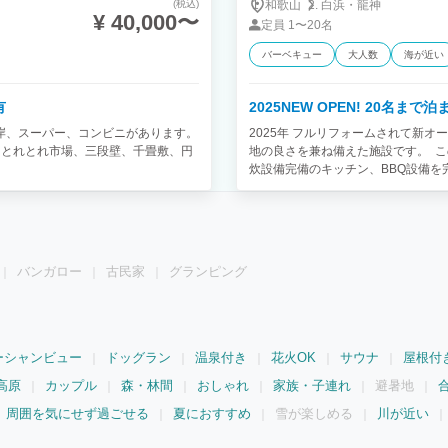
和歌山
白浜・
龍神
(税込)
¥ 40,000〜
定員
1〜20名
バーベキュー
大人数
海が近い
2025NEW OPEN! 20名ま
有
2025年 フルリフォームされて新
海岸、スーパー、コンビニがあります。
地の良さを兼ね備えた施設です。 こ
、とれとれ市場、三段壁、千畳敷、円
炊設備完備のキッチン、BBQ設備を
だけます。 使用料金は５名まで600
の魚屋さんがあり、白浜の新鮮な魚介類を購入するこ
が4室とリビングにソファベッド２台
島、スーパー、コンビニがあり、海
時間をお過ごしください。
バンガロー
古民家
グランピング
ーシャンビュー
ドッグラン
温泉付き
花火OK
サウナ
屋根付
高原
カップル
森・林間
おしゃれ
家族・子連れ
避暑地
周囲を気にせず過ごせる
夏におすすめ
雪が楽しめる
川が近い