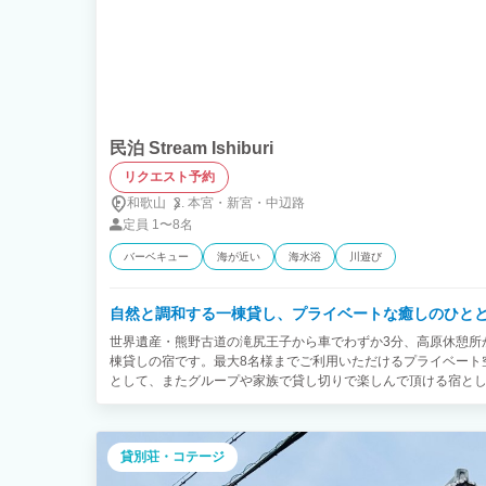
民泊 Stream Ishiburi
リクエスト予約
和歌山
本宮・
新宮・
中辺路
定員
1〜8名
バーベキュー
海が近い
海水浴
川遊び
自然と調和する一棟貸し、プライベートな癒しのひと
世界遺産・熊野古道の滝尻王子から車でわずか3分、高原休憩所
棟貸しの宿です。最大8名様までご利用いただけるプライベート
として、またグループや家族で貸し切りで楽しんで頂ける宿と
す。滝尻や高原への送迎サービスのほか、近隣への夕食買い出
と豊かな自然に包まれながら、ゆったりとした時間をお過ごしく
旅行に最適なプライベート空間で、思い出に残るひとときをどう
貸別荘・コテージ