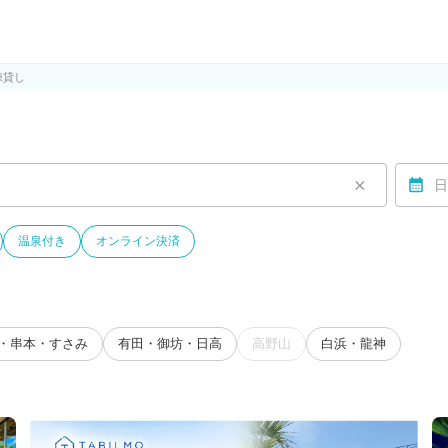
ルモ)
棟貸し
×
日
温泉付き
オンライン決済
・串本・すさみ
有田・御坊・日高
高野山
白浜・龍神