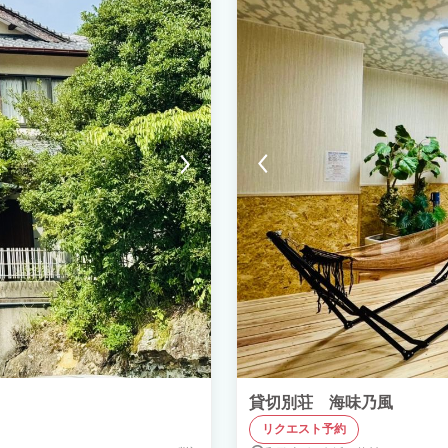
貸切別荘 海味乃風
リクエスト予約