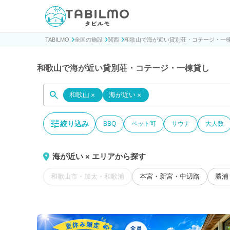
貸別荘コテージ・一棟貸し宿泊予約サイトTABILMO(タビ
TABILMO
全国の施設
関西
和歌山で海が近い貸別荘・コテージ・一
和歌山で海が近い貸別荘・コテージ・一棟貸し
和歌山
×
海が近い
×
絞り込み
BBQ
ペット可
サウナ
大人数
海が近い × エリアから探す
和歌山市・加太・和歌浦
本宮・新宮・中辺路
勝浦