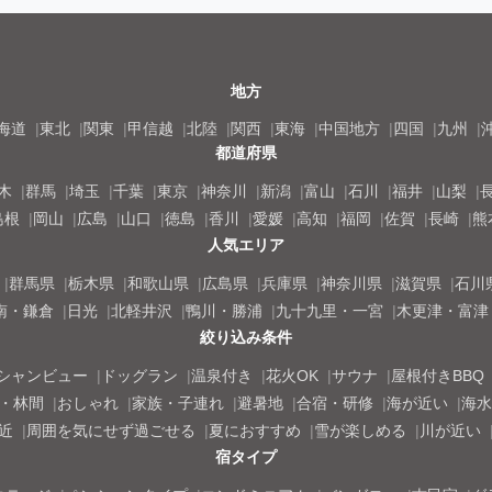
地方
海道
東北
関東
甲信越
北陸
関西
東海
中国地方
四国
九州
都道府県
木
群馬
埼玉
千葉
東京
神奈川
新潟
富山
石川
福井
山梨
島根
岡山
広島
山口
徳島
香川
愛媛
高知
福岡
佐賀
長崎
熊
人気エリア
群馬県
栃木県
和歌山県
広島県
兵庫県
神奈川県
滋賀県
石川
南・鎌倉
日光
北軽井沢
鴨川・勝浦
九十九里・一宮
木更津・富津
絞り込み条件
シャンビュー
ドッグラン
温泉付き
花火OK
サウナ
屋根付きBBQ
・林間
おしゃれ
家族・子連れ
避暑地
合宿・研修
海が近い
海水
近
周囲を気にせず過ごせる
夏におすすめ
雪が楽しめる
川が近い
宿タイプ