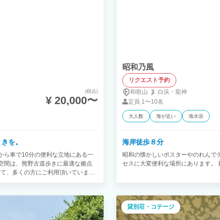
昭和乃風
リクエスト予約
(税込)
和歌山
白浜・
龍神
¥ 20,000〜
定員
1〜10名
大人数
海が近い
海水浴
ときを。
海岸徒歩８分
から車で10分の便利な立地にある一
昭和の懐かしいポスターやのれんで
空間は、熊野古道歩きに最適な拠点
セスに大変便利な場所にあります。 
して、多くの方にご利用頂いていま
しの送迎もご提供。石船川のせせらぎ
ださい。 グループ旅行やファミリー
ぞ♪
貸別荘・コテージ