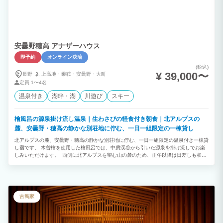
安曇野穂高 アナザーハウス
即予約
オンライン決済
(税込)
¥ 39,000〜
長野
上高地・
乗鞍・
安曇野・
大町
定員
1〜4名
温泉付き
湖畔・湖
川遊び
スキー
檜風呂の源泉掛け流し温泉｜生わさびの軽食付き朝食｜北アルプスの
麓、安曇野・穂高の静かな別荘地に佇む、一日一組限定の一棟貸し
北アルプスの麓、安曇野・穂高の静かな別荘地に佇む、一日一組限定の温泉付き一棟貸
し宿です。 木曽檜を使用した檜風呂では、中房渓谷から引いた源泉を掛け流しでお楽
しみいただけます。 西側に北アルプスを望む山の麓のため、正午以降は日差しも和ら
ぎ、避暑にも適した立地です。 秋から冬にかけては、イタリア製ペレットストーブの
炎を眺めながら、スペシャリティコーヒーやハーブティーと共に穏やかな時間をお過ご
しください。 家具・備品の品質にも拘っています。 寝具には、シモンズ最高級ライン
のマットレスや羽毛布団・羽毛枕を採用しています。 京都の生地屋による洗いざらし
綿のシーツやガーゼ素材の館内着、今治タオルの中でも高級ホテル仕様の大判タオルな
古民家
ど、肌触りや眠りの心地よさには定評があります。 シャンプー類は、京都発のオーガ
ニックブランド「NEMOHAMO」を使用しています。 ホテル清掃経験のあるスタッフ
による丁寧な清掃を行い、清潔な環境づくりを心がけています。 朝は、生わさびを味
わう軽朝食をご用意しています。 上高地や白馬、松本などへのアクセスも良く、安曇