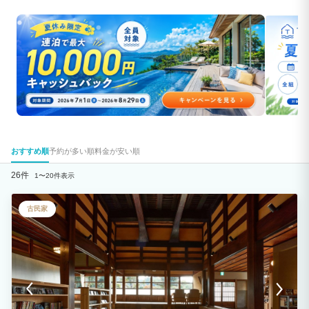
おすすめ順
予約が多い順
料金が安い順
26件
1〜20件表示
古民家