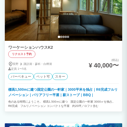
ワーケーションハウスK2
リクエスト予約
(税込)
¥ 40,000〜
長野
諏訪湖・
蓼科・
白樺湖
定員
1〜5名
バーベキュー
ペット可
スキー
標高1,500mに建つ国定公園の一軒家｜3000平米を独占｜R6完成フルリ
ノベーション｜バリアフリー平屋｜薪ストーブ｜BBQ｜
色のある時間にようこそ。 標高1,500ｍに建つ 国定公園の一軒家 3000㎡を独占。
R6完成 フルリノベーション コンパクトな平屋 約20坪／ロフト含む