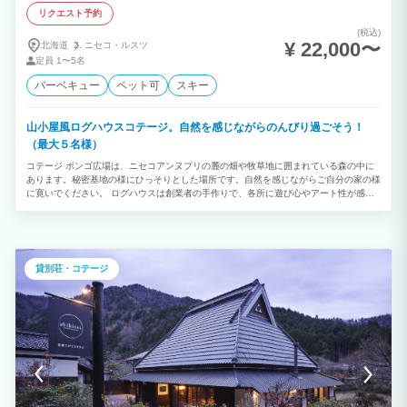
リクエスト予約
(税込)
¥ 22,000〜
北海道
ニセコ・
ルスツ
定員
1〜5名
バーベキュー
ペット可
スキー
山小屋風ログハウスコテージ。自然を感じながらのんびり過ごそう！
（最大５名様）
コテージ ボンゴ広場は、ニセコアンヌプリの麓の畑や牧草地に囲まれている森の中に
あります。秘密基地の様にひっそりとした場所です。自然を感じながらご自分の家の様
に寛いでください。 ログハウスは創業者の手作りで、各所に遊び心やアート性が感じ
られる作りとなっております。外観の日焼けしたログからは、このログハウスがいくつ
もの季節を越えてきた歴史が伺えます。手作りだからこそ感じられる人の温かみ、ま
た、木の温もりを感じてみてください。 ・カラマツ １階１２畳のリビングにはカウン
ターつきのキッチンがあり、みんなでワイワイおしゃべりしながらお料理が作れます。
2階は９畳のロフトで、お布団を敷いて、お休みいただくタイプです。おとなり蘭越町
貸別荘・コテージ
産のカラマツ材で、ニセコに来て一番はじめに建てたログハウスです。オーナーも愛着
のある味わい深いコテージです。外から見るとかなりのオールドログハウスですが、お
部屋は明るく落ち着いた雰囲気です。玄関や室内には船舶用の照明が付いており、レト
ロ調、まるで自分の家にいるような居心地に、リピーターのお客さんの多いコテージで
す。玄関前には専用のお庭があり、木々に囲まれたバーベキューコーナーでの焼き肉が
なんといっても人気です。 ・コテージ ボンゴ広場は素泊まりプランのみとなります。
お食事の提供は行っておりません。自炊設備やBBQ設備が整っておりますので、お客
様ご自身でお食事をご用意して頂く形になります。しかし、１棟を貸し切り、時間を気
にする事なくお酒を飲みながら団欒するにはぴったりの施設です。 ・２泊以上から連
泊割引の対象となり、連泊でのご宿泊がお得です。 ・シャワールームは別棟にあり、