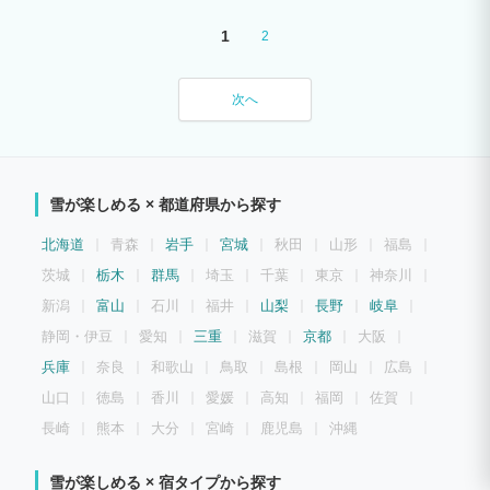
1
2
次へ
雪が楽しめる × 都道府県から探す
北海道
青森
岩手
宮城
秋田
山形
福島
茨城
栃木
群馬
埼玉
千葉
東京
神奈川
新潟
富山
石川
福井
山梨
長野
岐阜
静岡・伊豆
愛知
三重
滋賀
京都
大阪
兵庫
奈良
和歌山
鳥取
島根
岡山
広島
山口
徳島
香川
愛媛
高知
福岡
佐賀
長崎
熊本
大分
宮崎
鹿児島
沖縄
雪が楽しめる × 宿タイプから探す