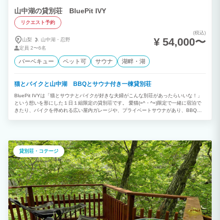
山中湖の貸別荘 BluePit IVY
リクエスト予約
(税込)
¥ 54,000〜
山梨
山中湖・
忍野
定員
2〜6名
バーベキュー
ペット可
サウナ
湖畔・湖
猫とバイクと山中湖 BBQとサウナ付き一棟貸別荘
BluePit IVYは「猫とサウナとバイクが好きな夫婦がこんな別荘があったらいいな！」
という想いを形にした１日１組限定の貸別荘です。 愛猫(=^・^=)限定で一緒に宿泊で
きたり、バイクを停めれる広い屋内ガレージや、プライベートサウナがあり、BBQも
楽しめます。少し歩けば山中湖からの富士山が眺望できます。 新築（2023年築）のコ
テージで静かな自然をゆっくりお楽しみください。
貸別荘・コテージ