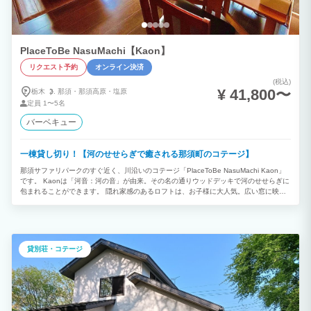
PlaceToBe NasuMachi【Kaon】
リクエスト予約
オンライン決済
(税込)
¥ 41,800〜
栃木
那須・
那須高原・
塩原
定員
1〜5名
バーベキュー
一棟貸し切り！【河のせせらぎで癒される那須町のコテージ】
那須サファリパークのすぐ近く、川沿いのコテージ「PlaceToBe NasuMachi Kaon」
です。 Kaonは「河音：河の音」が由来。その名の通りウッドデッキで河のせせらぎに
包まれることができます。 隠れ家感のあるロフトは、お子様に大人気。広い窓に映る
那須の自然と眺めながらビーズクッションでゆったりお過ごしいただけます。 場所
は、那須サファリパークのまさにお隣、那須街道から那須サファリパークに向かう通り
沿いのアクセスしやすい場所にあります。 開放感のあるウッドデッキ、秘密基地のよ
うなロフト、お仕事にも最適なワークスペースと高速Wi-Fi、無料の駐車場、デッキで
のBBQ(鉄板）、 その他充実の設備をご用意してお待ちしております。 『那須の人気
貸別荘・コテージ
観光地へのアクセス』（車での所要時間） 那須ハイランドパーク（10分） 那須渓流パ
ーク（5分） 南ヶ丘牧場（6分） 那須高原（15分） 那須サファリパーク（1分） 那須
フィンランドの森（3分） 那須りんどう湖ファミリー牧場（10分） 那須どうぶつ王国
（30分） ご予約お待ち申し上げております。 PlaceToBe NasuMachi店長