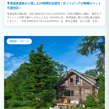
草津温泉源泉かけ流しを24時間完全貸切！広々リビングが特徴のペット
可貸別荘！
草津温泉の隠れ家 - THE HIDEOUT VILLA KUSATSU - 日常の喧騒から離れ、贅沢なプ
ライベート空間で癒やしのひとときを 2023年11月、草津温泉に新たな隠れ家が誕生
しました。「THE HIDEOUT VILLA KUSATSU」は、希少な源泉「わたの湯」を24時
間掛け流しで楽しめる完全貸切の貸別荘です。お部屋の中に温泉があるため、外出する
ことなく、いつでも好きな時に贅沢な温泉体験を満喫できます。 ★古民家の趣と快適
さを両立 日本の古き良き建築を最大限に生かした古民家を贅沢に貸切できます。囲炉
裏や作り付けの家具など、随所に和の趣が感じられる空間で、心安らぐ時間を過ごせる
でしょう。 ★充実した設備で快適な滞在を ガスコンロや調理器具も完備されているの
貸別荘・コテージ
で、地元の食材を使った料理も楽しめます。日常の喧騒を離れて、大切な人とゆっくり
と食事を楽しむのもおすすめです。 ★観光にも便利な好立地 湯畑まで車で5分、徒歩
15分と観光アクセスも抜群です。草津温泉の観光名所巡りにも便利です。 ★ワーケー
ションにも最適 高速Wi-Fiとモニターも完備されているので、ワーケーションにもおす
すめです。静かな環境で集中して仕事に取り組むことができます。 ★こんな方におす
すめ ・日々のストレスから解放されたい方 ・贅沢なプライベート空間で癒やされたい
方 ・草津温泉をじっくりと楽しみたい方 ・ワーケーションをお考えの方 日常の喧騒
を離れ、「THE HIDEOUT VILLA KUSATSU」で特別な時間をお過ごしください。 み
なさまのご予約お待ちしております。