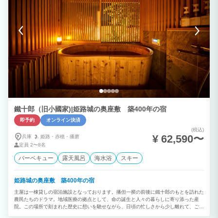
野周辺をゆっくりお楽しみいただけます。 車で30分間の距離にある爺が岳スキー場
は、ご家族連れや初級者にお勧めです。 ⸻ 宿泊先： 建物全体を貸切でご利用い
ただけます。檜風呂と庭を備え、自然の中で静かに過ごすための住まいとして整えまし
た。 また、当施設では、宿泊施設で使用する電力に加え、東京・愛知・神奈川方面か
らの車移動や周辺観光時の車両移動に伴うCO2排出量について、カーボンオフセット
を実施しています。 オフセットには、一般社団法人 more trees を通じて、熊本県小国
町の森林整備プロジェクト由来のJ-クレジットを利用しています。 ⸻ 定員につい
て： 定員は4名です。 添い寝のお子さまは人数に含めずご宿泊いただけます。 ⸻
リビング： リビングには、マルニ木工のソファセットやウォールナット無垢材の家具
を設えています。 窓の外の庭を眺めながら読書や会話を楽しんだり、ただ何もしない
時間を過ごしたりするための空間です。 冬季には、イタリア製ペレットストーブのや
わらかな暖かさと炎のゆらぎをお楽しみいただけます。 ⸻ 寝室・和室（眠りの環
境）： 洋寝室にはベッド2台、和室には布団2組をご用意しています。和室では、日本
らしい畳と布団での滞在を体験いただけます。 シーツには、京都の生地屋による洗い
鐵十郎（旧小國家)|姫路城の奥座敷 築400年の宿
ざらし綿素材を使用しています。整いすぎたホテルリネンではなく、自然な肌触りと家
のような心地よさを大切にしています。 ⸻ 浴室・温泉・トイレ： 木曽檜を使用
即予約
オンライン決済
した檜風呂です。 北アルプス・中房渓谷から引いた源泉を使用し、加水のみ行い、循
(税込)
環や加温はせず掛け流しでご利用いただけます。 トイレは温水洗浄機能付きです。
¥ 62,590〜
兵庫
姫路・
赤穂・
播磨
⸻ リネン・アメニティ類： 館内着は、京都の生地屋によるガーゼ素材のものをご
定員
2〜8名
用意しています。タオル類は、高級ホテル仕様の大判の今治タオルを採用しています。
シャンプー類は、京都発のオーガニックブランド「NEMOHAMO」を使用しています。
バーベキュー
露天風呂
海水浴
スキー
⸻ 庭・アウトドアリビング： 敷地約450㎡の庭には、地元の植物を中心に植栽を
施しています。 春は新緑、夏は深い緑、秋は紅葉、冬は雪景色と、四季ごとに異なる
表情を楽しめます。 アウトドアリビングでは、お茶を飲みながらゆっくり過ごした
姫路城の奥座敷 築400年の宿
り、お子様が自然の中で遊んだりすることができます。 ⸻ 食事について： 夕食
の提供は行っていません。 近隣のお店での食事や、地元の食材を持ち帰って楽しむ滞
主屋は一棟貸しの宿泊施設となっております。播但一揆の前後に鐵十郎のもとを訪れた
在を想定しています。 朝はセルフ式の軽朝食をご用意しています。生わさびをすりお
農民たちのドラマ。地域医療の拠点として、命の誕生と人々の暮らしに寄り添った産
ろして味わう、安曇野らしい朝の時間をお楽しみください。 八ヶ岳珈琲店のスペシャ
院。この場所で刻まれた歴史に想いを馳せながら、日頃の忙しさから少し離れて、ごゆ
リティコーヒーと、地元安曇野のハーブティーもご自由にどうぞ。
っくりとおくつろぎください。 ＜概要＞ ・一棟貸し（玄関ホール8