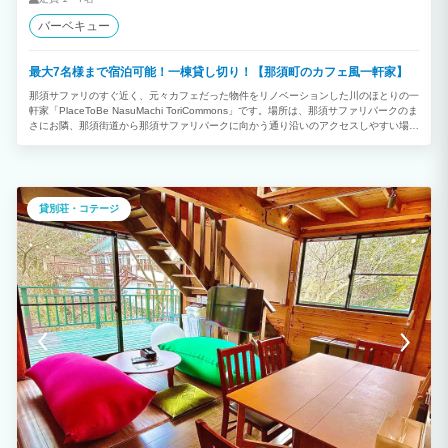
バーベキュー
最大7名様まで宿泊可能！一棟貸し切り！【那須町のカフェ風一軒家】
那須サファリのすぐ近く、元々カフェだった物件をリノベーションした川のほとりの一
軒家「PlaceToBe NasuMachi ToriCommons」です。場所は、那須サファリパークのま
さにお隣、那須街道から那須サファリパークに向かう通り沿いのアクセスしやすい場所
にあります。大きなウッドデッキ、秘密基地のようなロフト、お仕事にも最適なワーク
スペースと高速Wi-Fi、無料の駐車場、ウッドデッキでのBBQ(鉄板)、その他設備の充実
した設備で山のリゾートバカンスをお楽しみください。 『那須の人気観光地へのアク
セス』（車での所要時間） 那須ハイランドパーク（10分） 那須渓流パーク（5分） 南
ヶ丘牧場（6分） 那須高原（15分） 那須サファリパーク（1分） 那須フィンランドの
貸別荘・コテージ
森（3分） 那須りんどう湖ファミリー牧場（10分） 那須どうぶつ王国（30分） ご予
約お待ち申し上げております。