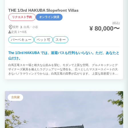
THE 1/3rd HAKUBA Slopefront Villas
リクエスト予約
オンライン決済
(税込)
¥ 80,000〜
長野
白馬・
小谷
定員
1〜8名
バーベキュー
ペット可
スキー
The 1/3rd HAKUBA では、送迎バスも行列もいらない。ただ、あなたと
山だけ。
白馬五竜スキー場と雄大な山並みを望む、モダンで上質な空間。 グルメキッチンとデ
ザイナーズ家具を備えたラグジュアリーな滞在を。 広々としたマスタースイートの大
きなパノラマウィンドウからは、白馬五竜の四季が広がります。 上質な高密度リネン
と柔らかな間接照明が、心と身体を深く癒すサンクチュアリへ。
古民家