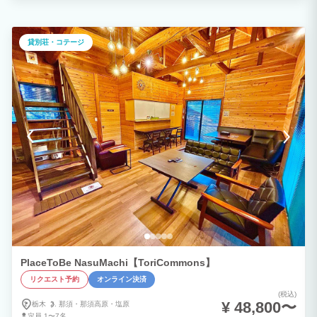
畳、和室8畳、6畳、 ベッドルーム8畳、リビング8畳、浴室、トイレ） ・８名様まで宿
泊可能 ・シングルベッド×2 日本民泊協会（JAPA）加入施設 外国人旅行者向け手配荷
物配送サービス『手ぶらくん』登録施設 ＜敷地内のテナント＞ ・アロママッサージ
・足つぼマッサージ ・オーガニックパン ひと粒
貸別荘・コテージ
PlaceToBe NasuMachi【ToriCommons】
リクエスト予約
オンライン決済
(税込)
¥ 48,800〜
栃木
那須・
那須高原・
塩原
定員
1〜7名