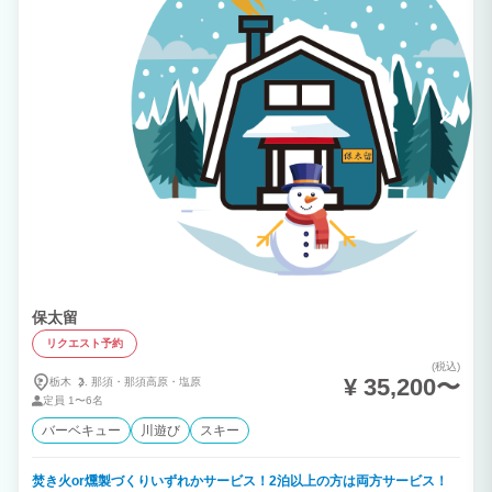
す。
保太留
リクエスト予約
(税込)
¥ 35,200〜
栃木
那須・
那須高原・
塩原
定員
1〜6名
バーベキュー
川遊び
スキー
焚き火or燻製づくりいずれかサービス！2泊以上の方は両方サービス！