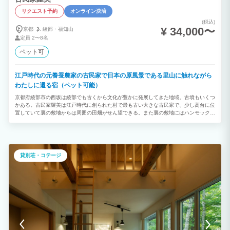
リクエスト予約
オンライン決済
(税込)
¥ 34,000〜
京都
綾部・
福知山
定員
2〜8名
ペット可
江戸時代の元養蚕農家の古民家で日本の原風景である里山に触れながら
わたしに還る宿（ペット可能）
京都府綾部市の西坂は綾部でも古くから文化が豊かに発展してきた地域。古墳もいくつ
かある。古民家羅美は江戸時代に創られた村で最も古い大きな古民家で、少し高台に位
置していて裏の敷地からは周囲の田畑がせん望できる。また裏の敷地にはハンモックや
ベンチなどもあり「荒神様（火の神様）」が祀られているのは貴重である。屋内は一畳
が大きい（京間）和室が主で襖や戸で仕切られている。DIYで改装したカウンタールー
ムには薪ストーブがある。ピアノやギター、民族楽器などもあり自由に弾くこともでき
る。書棚には本があり読書もできる。ゲームもある。自炊する人のために冷蔵庫や調理
器具も整っている。玄関右側の部屋はその昔「庭座敷」といわれていたが、今はギャラ
貸別荘・コテージ
リーに使うこともあり創作活動や遊び場としても使える。ペットが可能なのでペット好
きの方に喜ばれている。