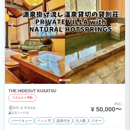
THE HIDEOUT KUSATSU
リクエスト予約
(税込)
¥ 50,000〜
群馬
草津温泉
定員
1〜10名
バーベキュー
ペット可
温泉付き
大人数
スキー