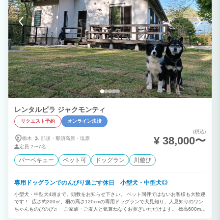
レンタルビラ ジャクモンティ
リクエスト予約
オンライン決済
(税込)
¥ 38,000〜
栃木
那須・
那須高原・
塩原
定員
2〜7名
バーベキュー
ペット可
ドッグラン
川遊び
専用ドッグランでのんびり過ごす休日 小型犬・中型犬◎
小型犬・中型犬4頭まで。頭数をお知らせ下さい。 ペット同伴ではないお客様も大歓迎
です！ 広さ約200㎡、柵の高さ120cmの専用ドッグランで犬見知り、人見知りのワン
ちゃんものびのび♫ ご家族・ご友人と気兼ねなくお寛ぎいただけます。 標高600m那
須高原の中央に位置し、観光地、カフェ、ショップ、温泉、登山、ゴルフ場へのアクセ