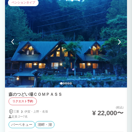
ペンションタイプ
森のつどい場ＣＯＭＰＡＳＳ
リクエスト予約
(税込)
¥ 22,000〜
三重
伊賀・
上野・
名張
定員
2〜7名
バーベキュー
湖畔・湖