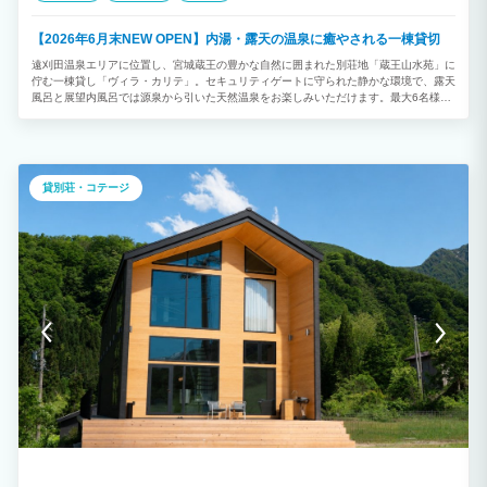
リッパを履いたまま、バーベキューエリアやテラスなどの屋外へ出ることはお止めくだ
さい。 土足の痕跡や、スリッパの屋外使用による汚損が確認された場合は、特別清
掃費として50,000円を請求します。 8. 飲食および強い臭いの制限 室内への強い臭
【2026年6月末NEW OPEN】内湯・露天の温泉に癒やされる一棟貸切
いを発する食品の持ち込みや、油分の多い調理（焼肉、揚げ物など）は禁止です。
遠刈田温泉エリアに位置し、宮城蔵王の豊かな自然に囲まれた別荘地「蔵王山水苑」に
臭いや汚れが残った場合は追加清掃費50,000円を請求します。 9. ペット・パーティ
佇む一棟貸し「ヴィラ・カリテ」。セキュリティゲートに守られた静かな環境で、露天
ーの禁止 ペットの同伴、およびパーティーやイベントの開催は禁止です。 違反時
風呂と展望内風呂では源泉から引いた天然温泉をお楽しみいただけます。最大6名様ま
は退去要求および特別清掃費50,000円を請求します。 10. 清掃、ゴミ処理、原状回復
で宿泊可能で、開放感のあるLDKや和室、シモンズ製ベッドを備えた洋室を完備。高速
チェックアウト時までに、使用した食器の洗浄と簡単な片付けをお願いします。
Wi-Fiやドラム式洗濯機、普通車2台分の駐車スペースも備え、ファミリーやグループで
通常の範囲を超える過度な汚損、ゴミの放置や室内荒らしが確認された場合は、追加清
の滞在、ワーケーションにもおすすめです。遠刈田温泉街まで車で約10分、蔵王エコ
掃費15,000円を請求します。 家具や備品は元の位置お戻し下さい。 ゴミは指定の
ーラインや蔵王御釜、みやぎ蔵王えぼしリゾート、宮城蔵王キツネ村などへのアクセス
分別方法に従い廃棄してください。 放置や嘔吐等による著しい汚損は、追加清掃・
も良く、宮城蔵王観光の拠点として四季折々の滞在をお楽しみいただけます。
消臭費として50,000円を請求します。 11. 設備・備品の取り扱いと破損 館内設備
貸別荘・コテージ
（スマートロック、Webカメラ、Wi-Fi、冷蔵庫等）の設定変更や電源切断は禁止で
す。 入室時に備品等の破損を見つけた場合はチェックインから3時間以内にメッセー
ジで写真と共にご連絡ください。 それ以降はゲストの過失とみなし実費を請求しま
す。 12. 駐車場（無料3台） 車両は必ず指定スペース内へ建物に寄せて駐車してく
ださい（周辺道路への駐車厳禁）。 駐車場内での事故・盗難について当施設は一切
の責任を負いません。 13. 現地決済について ピザやサウナハット等の利用は、現地
QRコードからその都度ご精算ください。 ルール違反による追加清掃費や時間外滞在
費は、清掃スタッフが現場を確認した段階で、現地にてクレジットカードまたは
PayPayで即時お支払いいただきます。 14. キャンセルポリシーと免責事項 ゲスト
都合（天候、交通機関の遅延、予定変更等）による返金はできません。 直前キャン
セルのリスクに備えたい方は、事前に「旅行キャンセル保険」へのご加入をおすすめい
たします。 清掃不備による返金要望は、チェックインから1時間以内に証拠写真と共
にメッセージをいただいた場合のみ対応します。 自然環境に伴う虫の発生、予期せ
ぬ停電、Wi-Fi障害などの外部要因について当施設は免責（返金不可）とします。 15.
安全管理とその他の注意事項 館内（階段・サウナ周辺等）での怪我や事故、アレル
ギー発症、お客様の遺失物について、ホストは一切の責任を負いません。 野生動物
への餌やりは禁止です。 無断での商用撮影は違約金として100,000円を請求しま
す。