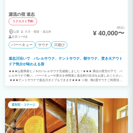
源流の宿 道志
リクエスト予約
(税込)
¥ 40,000〜
山梨
大月・
都留・
道志村
定員
1〜9名
バーベキュー
サウナ
川遊び
道志川沿いで バレルサウナ、テントサウナ、朝サウナ、焚き火アウト
ドア気分が味わえる宿
★★★山梨県産ヒノキのバレルサウナ完成致しました！★★★ 満点の星空の下で、バ
レルサウナで整い、バーベキューや焚火を仲間達と道志村の生活をお楽しみください。
★★★テントサウナで道志川ダイブもできます★★★ ☆朝、晩2度サウナご利用頂け
ます。 ☆朝サウナは最高です。 ☆施設から、道志川まで、30秒で行けます！！ 源流
で沢遊びを楽しめる1日1組限定の貸切別荘です。 道志川の沢風で夏は涼しく森林浴で
快適にお過ごしいただけます。 綺麗な渓流にはイワナ/ヤマメなども住んでいますよ！
雨天利用可能な大型デッキではバーベキューや、ピザ窯(使用料1,000円)でピザを作る
こともできます。 バーベキュー設備も充実しており、すぐにバーベキューが楽しめる
貸別荘・コテージ
よう炭をセットしておきます！ 貸切コテージなので、まるで自分の別荘のようにご利
用いただけます。 また焚火場では満天の星の下、炎と川のせせらぎを楽しめます！