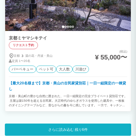
共有のスペースとなります。 ・ログハウスですので、春や秋にカメムシなどが室内に
発生する場合がございます。 ・ご予約は６ヶ月先までを目安に受け入れております。
それ以上先のご予約をご希望の場合はお電話にてご相談ください。 ※お知らせ 2024
年11月1日からニセコ町内でのご宿泊に対し、宿泊税が課税されることが決まりまし
た。 ・宿泊税の使途 ニセコ町の優れた景観と環境を保全し、安全で心豊かに過ごすこ
とができる癒しのリゾート地としての魅力を高めるとともに、町民生活と調和した持続
可能な観光の復興を図る取組に活用されます。主に地域内交通の充実、宿泊事業者の地
球環境負荷低減を促進・支援、観光協会組織強化・観光人材育成・観光のデジタル化促
京都ミヤマシキテイ
進、景観・環境保全対策に活用されます。 ニセコ町の宿泊税に関して詳しい内容や税
率について知りたい方は、ニセコ町のホームページをご確認ください。下記URLから概
リクエスト予約
要を確認することができます。
https://www.town.niseko.lg.jp/resources/output/contents/file/release/10654/49470/gaiyou-
(税込)
¥ 55,000〜
京都
湯の花・
丹波・
美山
syukuhakuzei.pdf
定員
1〜20名
バーベキュー
ペット可
大人数
川遊び
【最大20名様まで】京都・美山の古民家貸別荘｜一日一組限定の一棟貸
し
京都・美山町の豊かな自然に囲まれた、一日一組限定の完全プライベート貸別荘です。
主屋は築150年を超える古民家。大正時代のゆらぎガラスを使用した建具や、一枚板
のダイニングテーブルなど、昔ながらの趣を今に残しています。 一方で、キッチンや
トイレ、広々としたヒノキ風呂などの設備も充実。古民家ならではの風情と快適さを両
立しています。 かやぶき屋根が立ち並ぶ美しい集落の散策や、宿の目の前を流れる由
良川での川遊びなど、美山ならではの自然体験も魅力です。 ご家族での旅行はもちろ
ん、三世代旅行、グループ旅行、女子会、ゼミ合宿など、さまざまなシーンでゆったり
とした時間をお過ごしください。
さらに読み込む
残り6件