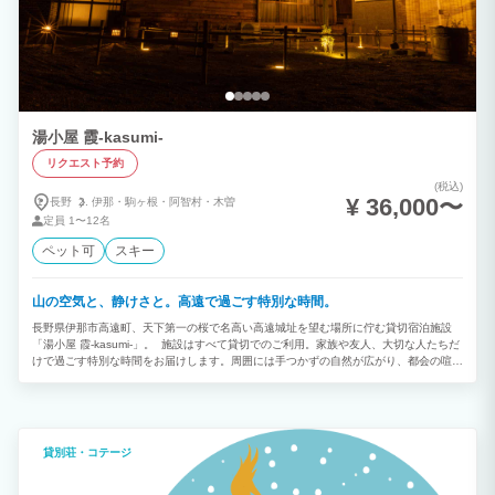
でお食事をご用意して頂く形になります。しかし、１棟を貸し切り、時間を気にする事
なくお酒を飲みながら団欒するにはぴったりの施設です。 ・２泊以上から連泊割引の
対象となり、連泊でのご宿泊がお得です。 ・ログハウスですので、春や秋にカメムシ
などが室内に発生する場合がございます。 ・ご予約は６ヶ月先までを目安に受け入れ
ております。それ以上先のご予約をご希望の場合はお電話にてご相談ください。 ※お
知らせ 2024年11月1日からニセコ町内でのご宿泊に対し、宿泊税が課税されることが
決まりました。 ・宿泊税の使途 ニセコ町の優れた景観と環境を保全し、安全で心豊か
に過ごすことができる癒しのリゾート地としての魅力を高めるとともに、町民生活と調
湯小屋 霞-kasumi-
和した持続可能な観光の復興を図る取組に活用されます。主に地域内交通の充実、宿泊
事業者の地球環境負荷低減を促進・支援、観光協会組織強化・観光人材育成・観光のデ
リクエスト予約
ジタル化促進、景観・環境保全対策に活用されます。 ニセコ町の宿泊税に関して詳し
い内容や税率について知りたい方は、ニセコ町のホームページをご確認ください。下記
(税込)
¥ 36,000〜
URLから概要を確認することができます。
長野
伊那・
駒ヶ根・
阿智村・
木曽
https://www.town.niseko.lg.jp/resources/output/contents/file/release/10654/49470/gaiyou-
定員
1〜12名
syukuhakuzei.pdf
ペット可
スキー
山の空気と、静けさと。高遠で過ごす特別な時間。
長野県伊那市高遠町、天下第一の桜で名高い高遠城址を望む場所に佇む貸切宿泊施設
「湯小屋 霞-kasumi-」。 施設はすべて貸切でのご利用。家族や友人、大切な人たちだ
けで過ごす特別な時間をお届けします。周囲には手つかずの自然が広がり、都会の喧騒
を忘れたくなるような静かな環境が魅力です。 建物はオーナー自らの手でリノベーシ
ョンされ、古き良き趣を残しながら快適に過ごせる空間に生まれ変わりました。どこか
懐かしく、それでいて温かみのある雰囲気が、訪れる人の心をほっとさせてくれます。
春は天下第一と称される高遠の桜、初夏は澄んだ高原の風と青々とした山の緑、夏は
満天の星空と涼しい夜、秋の入り口には山々が少しずつ色づき始める穏やかな景色へと
貸別荘・コテージ
移ろいます。季節ごとに表情を変える信州の自然を、贅沢な貸切空間でじっくりと味わ
えるのがこの宿ならではの魅力です。 グループでの旅行や家族の集まり、記念日のお
祝いなど、日常から少し離れて特別な思い出を作りたい方にぴったりの一棟貸し施設で