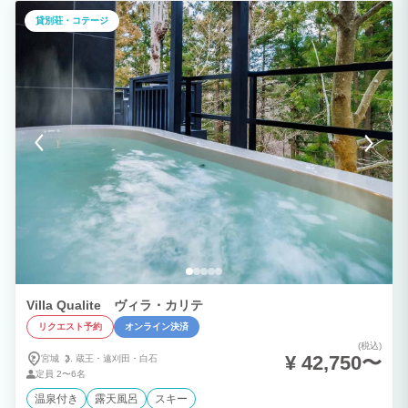
のせせらぎを聞きながらコーヒーを。 夜は満天の星空を眺めるひととき。 「ととの
貸別荘・コテージ
う」「語る」「何もしない」 そのすべてがここで完結します。 1日1組限定のため、
週末や連休はすぐ満室になるので早めの予約がおすすめです。 【⚠️お子様のご利用に
ついて】 2歳未満のお子様はご宿泊いただけません。 2歳以上はご宿泊いただけます
が、子供料金の設定はないため、ご予約時は「大人」の区分で人数をご入力下さい。
【⚠️重要：ご予約前に必ず全文ご確認ください】 以下のルールを遵守いただけない場
合は、退去（返金なし）や追加費用をご請求いたします。ご予約をもって、これら全て
のルールに同意いただいたものとみなします。 1. 宿泊者名簿と身分証の提出 チェ
ックインまでに宿泊者名簿の記入、および有効な身分証明書（運転免許証・マイナンバ
ーカード・パスポート等）の提示が必要です。 未提出の場合、入室パスワードを発
行できません。未成年者のみでの宿泊は固くお断りいたします。 2. チェックイン・チ
ェックアウト チェックイン： 午後3時から チェックアウト： 午前10時まで 安
全確認のため、午前10:05に清掃スタッフが館内に入室します。 無断で午前10:10を
過ぎた場合は、10分超過につき3,000円の追加費用が発生します。 3. 宿泊人数と第三
者の立ち入り禁止 予約人数を超える宿泊・立ち入り、および宿泊者以外の第三者の
入室は短時間でも一切禁止です。 無断立ち入りが発覚した場合、違約金として1人あ
たり30,000円を請求します。 予約人数を超えて寝具を使用した場合は1組につき
5,000円を請求します。 4. 敷地内全面禁煙（電子タバコ等含む） 室内および敷地内
は、室外BBQエリアの指定喫煙場所を除き全面禁煙です。 指定場所以外での喫煙や
吸殻が発見された場合、特別清掃費として50,000円を請求します。 5. 夜間の過ごし
方と騒音（最重要） 周辺環境への配慮のため、夜間の騒音は厳禁です。 20時以降
は屋外スペース（BBQエリア・サウナ等）での、大きな音量での音楽、会話、歌唱な
Villa Qualite ヴィラ・カリテ
どはお止め下さい。 21時以降は屋外の利用は禁止ですので、窓を閉め室内でお過ご
リクエスト予約
オンライン決済
しください。 苦情や通報があった場合はその場で退去となります。 6. 火気厳禁と
ペレットグリルの制限 花火、薪、炭、キャンドル等の火気類の持ち込み・使用は禁
(税込)
止です。 備え付けのペレットグリルに、ペレット以外の燃料（固形燃料、薪、炭な
¥ 42,750〜
宮城
蔵王・
遠刈田・
白石
ど）を入れる行為は固く禁止します。 故障・汚損時は本体弁償代および修理費用を
定員
2〜6名
全額請求します。 外出時は、サウナ、ペレットストーブ、グリルの電源はオフにし
て下さい。 7. 土足厳禁とスリッパのルール 室内は全面土足厳禁です。 室内用ス
温泉付き
露天風呂
スキー