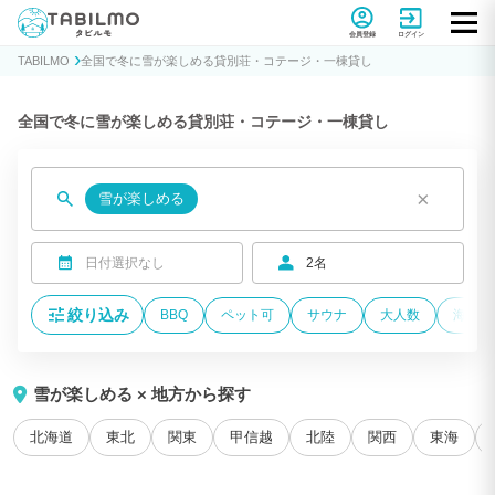
貸別荘コテージ・一棟貸し宿泊予約サイトTABILMO(タビルモ)
会員登録
ログイン
TABILMO
全国で冬に雪が楽しめる貸別荘・コテージ・一棟貸し
全国で冬に雪が楽しめる貸別荘・コテージ・一棟貸し
×
雪が楽しめる
日付選択なし
2名
絞り込み
BBQ
ペット可
サウナ
大人数
海が近
雪が楽しめる × 地方から探す
北海道
東北
関東
甲信越
北陸
関西
東海