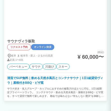
サウナヴィラ板取
リクエスト予約
オンライン決済
(税込)
¥ 60,000〜
岐阜
岐阜市・
郡上・
ひるがの高原
定員
1〜8名
バーベキュー
サウナ
川遊び
スキー
清流でSUP無料｜飲める天然水風呂とコンテナサウナ｜1日1組貸切ヴィ
ラ｜屋根付きBBQ・ピザ窯
サウナ好き・友人グループ・カップルにおすすめの板取川のほとりに佇む、1日1組限
定プライベートヴィラ。 コンテナサウナ・飲める天然水風呂・屋根付きBBQ・ピザ窯
を、すべて貸切で無料で楽しめます。 都会では味わえない“何もしない贅沢”を体験して
ください。 ヒノキ造りのコンテナサウナには、ハルビア製ヒーターを採用。 サウナ後
は、全国的にもかなりレアな敷地内から汲み上げた“飲める天然地下水”の水風呂へ。 サ
ウナを出たら2秒で入れる最高の導線です。 屋根付きのBBQスペースでは、ペレット
グリルやピザ窯も完備。 天候を気にせず、仲間や家族とゆったり過ごせます。 朝は川