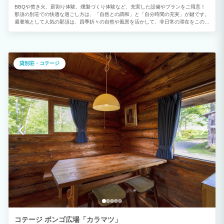
BBQや焚き火、薪割り体験、燻製づくり体験など、充実した設備やプランをご用意！
那須の別荘での快適な過ごし方は、「自然との調和」と「自分時間の充実」が鍵です。
避暑地として人気の那須は、四季折々の自然や風景を活かして、非日常の滞在をこの地
で感じとり、心も体もリフレッシュできる時間を満喫していただけることを願います。
1棟貸しでご利用いただけます。 お誕生日や記念日など、アニバーサリー企画のお手
伝いも可能です！ 例：お誕生日を「保太留」でお祝を！サプライズ演出。 ※予約時ご
相談ください。 ①アーリーチェックイン：1時間ごとに2,000円 ②レイトチェックア
ウト：1時間ごとに2,000円 ご相談承り対応をさせて頂きます。 【オプション】 ⚫︎焚
貸別荘・コテージ
き火：5,500円 40cmの割った薪×5本 ⚫︎薪割り体験：5,500円 40cmの玉切り×2個 ⚫︎
燻製づくり体験：5,500円 ゆで卵、プロセスチーズ、豚バラ肉、かまぼこ等 ※燻製時
間3時間以内 ⚫︎バーベキューグリル(炭・着火剤付)：6,000円 ※食材別 ※食材をご希望
の場合は、チェックイン日の前々日までにお申し付けください。 お客様に代わってオ
ーナーが購入してまいります。代金は現地にてご精算いただきます。 ⚫︎送迎プラン 東
北新幹線 那須塩原駅の往復。最大人数6名様迄 ⚫︎観光プラン 観光施設周遊プラン 5時
間コース オプションは事前予約となり、予約リクエスト時にお尋ねください。 【そ
の他】 暖房器具：エアコン(無料)・石油ファンヒーター2台、薪ストーブ - 石油ファン
ヒーター：1泊2台で2,200円 - 薪ストーブ：1泊5,500円 ※お世話がかり付き(オーナー
が火の付け方などサポートいたします) →上記の暖房代(冬季のみ)は宿泊費用に含まれ
ておりません。 正確な料金は事前にお問い合わせいただければお見積りをお出しいた
しますので、お気軽にお問い合わせください。
コテージ ボンゴ広場「カラマツ」