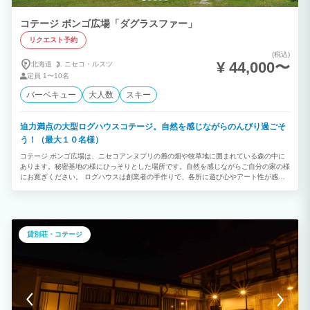
コテージ ボンゴ広場「ダグラスファー」
リクエスト予約
(税込)
¥ 44,000〜
北海道
ニセコ・
ルスツ
定員
1〜10名
バーベキュー
大人数
スキー
迫力満点の大型ログハウスコテージ。自然を感じながらのんびり過ごそ
う！（最大１０名様）
コテージ ボンゴ広場は、ニセコアンヌプリの麓の畑や牧草地に囲まれている森の中に
あります。秘密基地の様にひっそりとした場所です。自然を感じながらご自分の家の様
にお寛ぎください。 ログハウスは創業者の手作りで、各所に遊び心やアート性が感じ
られる作りとなっております。外観の日焼けしたログからは、このログハウスがいくつ
もの季節を越えてきた歴史が伺えます。手作りだからこそ感じられる人の温かみ、ま
た、木の温もりを感じてみてください。 ・ダグラスファー ボンゴ広場で一番大きなロ
グハウスコテージ。１階２０畳のリビングからは羊蹄山が一望。2階２５畳のロフトで
お布団を敷いてお休みになれます。アメリカ五大湖周辺のダクラスファー（米マツ）材
貸別荘・コテージ
を使ったログの質感は、迫力満点！室内には、くるみの木でできた大きなテーブルやコ
クワの曲がりを使ったドアの取っ手などがあり、木のぬくもりを存分に楽しめるよう工
夫が凝らされています。開放感ある広いロフトと天窓からの満点の星空もお楽しみいた
だけます。また、夏はテラス前で羊蹄山を眺めながらのBBQが大人気！レンガを重ね
たカマドが設置されていますので、食材を用意するだけでOK！ご家族、お仲間で是非
ご利用ください。 ・コテージ ボンゴ広場は素泊まりプランのみとなります。お食事の
提供は行っておりません。自炊設備やBBQ設備が整っておりますので、お客様ご自身