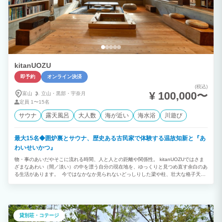
kitanUOZU
即予約
オンライン決済
(税込)
¥ 100,000〜
富山
立山・
黒部・
宇奈月
定員
1〜15名
サウナ
露天風呂
大人数
海が近い
海水浴
川遊び
最大15名◆囲炉裏とサウナ、歴史ある古民家で体験する温故知新と『あ
わいせいかつ』
物・事のあいだやそこに流れる時間、人と人との距離や関係性。 kitanUOZUではさま
ざまなあわい（間／淡い）の中を漂う自分の現在地を、ゆっくりと見つめ直す余白のあ
る生活があります。 今ではなかなか見られないどっしりした梁や柱、壮大な格子天井
の意匠、昔からの憩いの時間を受け継ぐ囲炉裏間、季節を眺める縁側。 「どこか懐か
しい、でもあたらしい」何かがここにはたくさん詰まっています。 一棟貸し切りのス
タイルで、気の置けないご友人や仕事仲間・ご家族とゆっくり過ごすことのできる贅沢
な空間です。 囲炉裏端で暖をとりながら話しをしたり、大テーブルに集まって皆で料
理をしたり、知らない音楽や本・アートに触れてみたり、ちょっと自転車でお出かけし
貸別荘・コテージ
たり、大自然を肌で感じたり、サウナで整ってみたり… ふと見上げた天井に歴史の深