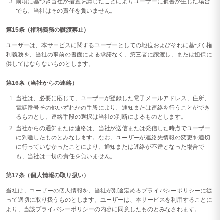
前項に基づき当社が措置を講じたことによりユーザーに損害が生じた場合
でも、当社はその責任を負いません。
第15条（権利義務の譲渡禁止）
ユーザーは、本サービスに関するユーザーとしての地位およびそれに基づく権
利義務を、当社の事前の書面による承諾なく、第三者に譲渡し、または担保に
供してはならないものとします。
第16条（当社からの連絡）
当社は、必要に応じて、ユーザーが登録した電子メールアドレス、住所、
電話番号その他いずれかの手段により、通知または連絡を行うことができ
るものとし、連絡手段の選択は当社の判断によるものとします。
当社からの通知または連絡は、当社が送信または発信した時点でユーザー
に到達したものとみなします。なお、ユーザーが連絡先情報の変更を適切
に行っていなかったことにより、通知または連絡が不達となった場合で
も、当社は一切の責任を負いません。
第17条（個人情報の取り扱い）
当社は、ユーザーの個人情報を、当社が別途定めるプライバシーポリシーに従
って適切に取り扱うものとします。ユーザーは、本サービスを利用することに
より、当該プライバシーポリシーの内容に同意したものとみなされます。