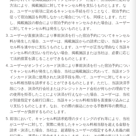
方法により、掲載施設に対してキャンセル料を支払うものとします。な
お、ユーザーが前項に定めるキャンセル手続を行うことなく、宿泊予約に
従って宿泊施設を利用しなかった場合についても、同様とします。ただ
し、掲載施設の都合により宿泊予約がキャンセルされた場合は、ユーザー
に対してキャンセル料は発生しないものとします。
ユーザーが直接決済により事前決済を行った宿泊予約についてキャンセル
料が発生した場合、ユーザーは、掲載施設からの請求に従い、当該キャン
セル料を速やかに支払うものとします。ユーザーが正当な理由なく当該キ
ャンセル料の支払いを行わない場合、掲載施設または当社は、必要に応じ
て法的措置を講じることができるものとします。
ユーザーがオンラインカード決済により事前決済を行った宿泊予約につい
てキャンセル料が発生した場合、当社は掲載施設に代わって、当該オンラ
インカード決済に使用された決済手段を用いて、ユーザーに対してキャン
セル料相当額を請求することができるものとします。ただし、当該決済手
段につき、決済代行会社またはクレジットカード会社が何らかの理由でそ
の使用を拒否したことにより決済が行えなかった場合、ユーザーは、当社
が別途指定する銀行口座に、当該キャンセル料相当額を直接振り込みによ
り支払うものとします。なお、その際の振込にかかる手数料等の費用は、
ユーザーが負担するものとします。
前項において、キャンセル料請求処理のタイミングのずれ等により、当社
がユーザーに対して、実際に発生したキャンセル料相当額を超える金額を
請求・決済した場合、当社は、超過額をユーザーの指定する本人名義の銀