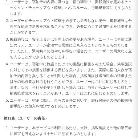
ユーザーは、宿泊予約内容に基づき、宿泊期間中、掲載施設が定めるチェ
ックイン・チェックアウト時刻、ハウスルール、行動規範等に従うものと
します。
ユーザーがチェックアウト時刻を過ぎても退去しない場合、掲載施設は合
理的な範囲で退去を求めることができ、必要に応じて追加料金を請求する
ことができます。
掲載施設は、安全上または管理上の必要がある場合、ユーザーに事前に通
知のうえ、ユーザーが宿泊する居室に立ち入ることができるものとしま
す。ただし、緊急時その他やむを得ない場合には、ユーザーの同意なく立
ち入ることができるものとします。
ユーザーは、宿泊中に施設またはその備品に損害を与えた場合、掲載施設
に対してその損害を賠償する責任を負います。また、実際の宿泊人数が宿
泊予約内容と異なることが判明した場合、掲載施設は追加料金の請求また
はその他必要な対応を行うことができ、ユーザーはこれに応じるものとし
ます。なお、当社が必要と判断した場合には、当社からユーザーに対して
損害賠償請求を行うことがあり、ユーザーはこれに応じるものとします。
ユーザーは、宿泊に際し、自らの責任において、旅行保険その他の損害補
償手段への加入を検討するものとします。
第11条（ユーザーの責任）
ユーザーは、本サービスの利用にあたり、当社、掲載施設その他の第三者
に損害を与えないよう十分に注意するものとします。