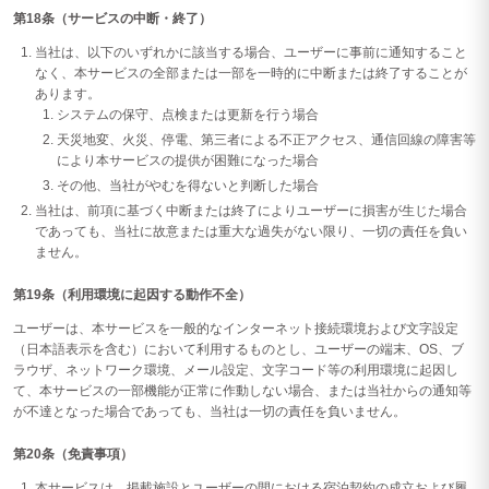
第18条（サービスの中断・終了）
当社は、以下のいずれかに該当する場合、ユーザーに事前に通知すること
なく、本サービスの全部または一部を一時的に中断または終了することが
あります。
システムの保守、点検または更新を行う場合
天災地変、火災、停電、第三者による不正アクセス、通信回線の障害等
により本サービスの提供が困難になった場合
その他、当社がやむを得ないと判断した場合
当社は、前項に基づく中断または終了によりユーザーに損害が生じた場合
であっても、当社に故意または重大な過失がない限り、一切の責任を負い
ません。
第19条（利用環境に起因する動作不全）
ユーザーは、本サービスを一般的なインターネット接続環境および文字設定
（日本語表示を含む）において利用するものとし、ユーザーの端末、OS、ブ
ラウザ、ネットワーク環境、メール設定、文字コード等の利用環境に起因し
て、本サービスの一部機能が正常に作動しない場合、または当社からの通知等
が不達となった場合であっても、当社は一切の責任を負いません。
第20条（免責事項）
本サービスは、掲載施設とユーザーの間における宿泊契約の成立および履