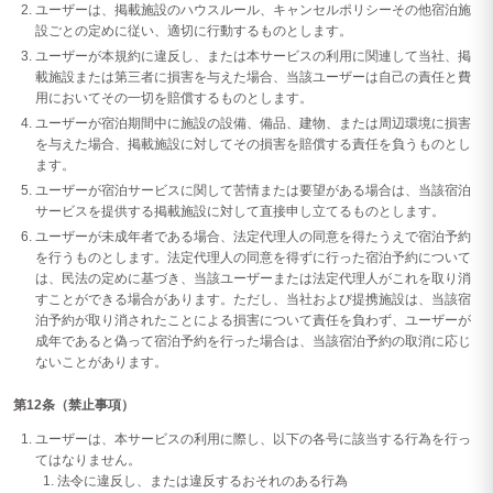
ユーザーは、掲載施設のハウスルール、キャンセルポリシーその他宿泊施
設ごとの定めに従い、適切に行動するものとします。
ユーザーが本規約に違反し、または本サービスの利用に関連して当社、掲
載施設または第三者に損害を与えた場合、当該ユーザーは自己の責任と費
用においてその一切を賠償するものとします。
ユーザーが宿泊期間中に施設の設備、備品、建物、または周辺環境に損害
を与えた場合、掲載施設に対してその損害を賠償する責任を負うものとし
ます。
ユーザーが宿泊サービスに関して苦情または要望がある場合は、当該宿泊
サービスを提供する掲載施設に対して直接申し立てるものとします。
ユーザーが未成年者である場合、法定代理人の同意を得たうえで宿泊予約
を行うものとします。法定代理人の同意を得ずに行った宿泊予約について
は、民法の定めに基づき、当該ユーザーまたは法定代理人がこれを取り消
すことができる場合があります。ただし、当社および提携施設は、当該宿
泊予約が取り消されたことによる損害について責任を負わず、ユーザーが
成年であると偽って宿泊予約を行った場合は、当該宿泊予約の取消に応じ
ないことがあります。
第12条（禁止事項）
ユーザーは、本サービスの利用に際し、以下の各号に該当する行為を行っ
てはなりません。
法令に違反し、または違反するおそれのある行為