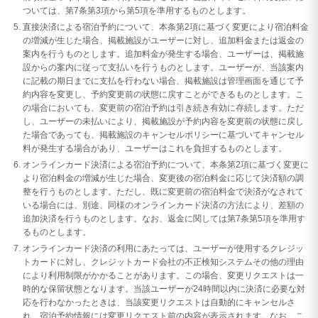
ついては、第7条第3項から第5項を準用するものとします。
直接決済による宿泊予約について、本条第2項に基づく変更により宿泊料金
の増減が生じた場合、掲載施設がユーザーに対し、追加料金または返金の
案内を行うものとします。追加料金が発生する場合、ユーザーは、掲載施
設からの案内に従って支払いを行うものとします。ユーザーが、当該案内
に記載の期日までに支払を行わない場合、掲載施設は管理画面を通じて予
約内容を変更し、予約変更前の状態に戻すことができるものとします。こ
の場合においても、変更前の宿泊予約は引き続き有効に存続します。ただ
し、ユーザーの未払いにより、掲載施設が予約内容を変更前の状態に戻し
た場合であっても、掲載施設のキャンセルポリシーに基づいてキャンセル
料が発生する場合があり、ユーザーはこれを負担するものとします。
オンラインカード決済による宿泊予約について、本条第2項に基づく変更に
より宿泊料金の増減が生じた場合、変更後の宿泊料金に応じて決済額の調
整を行うものとします。ただし、既に変更前の宿泊料金で決済がなされて
いる場合には、別途、同様のオンラインカード決済の方法により、差額の
追加決済を行うものとします。なお、返金に関しては第7条第5項を準用す
るものとします。
オンラインカード決済の利用にあたっては、ユーザーが使用するクレジッ
トカードに対し、クレジットカード会社の不正検知システムその他の理由
により利用制限がかかることがあります。この場合、変更リクエストは一
時的な保留状態となります。当該ユーザーが24時間以内に決済に必要な対
応を行わなかったときは、当該変更リクエストは自動的にキャンセルさ
れ、宿泊予約情報には変更リクエスト前の内容が表示されます。なお、こ