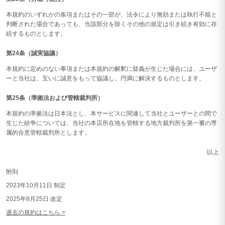
本規約のいずれかの条項またはその一部が、法令により無効または執行不能と
判断された場合であっても、当該部分を除くその他の規定は引き続き有効に存
続するものとします。
第24条（誠実協議）
本規約に定めのない事項または本規約の解釈に疑義が生じた場合には、ユーザ
ーと当社は、互いに誠意をもって協議し、円満に解決するものとします。
第25条（準拠法および管轄裁判所）
本規約の準拠法は日本法とし、本サービスに関連して当社とユーザーとの間で
生じた紛争については、当社の本店所在地を管轄する地方裁判所を第一審の専
属的合意管轄裁判所とします。
以上
附則
2023年10月11日 制定
2025年8月25日 改定
過去の規約はこちら >