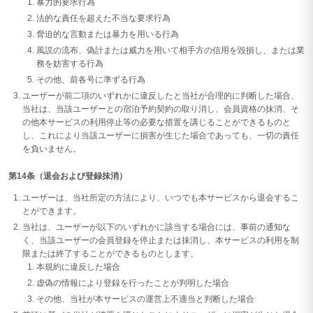
暴力的要求行為
法的な責任を超えた不当な要求行為
脅迫的な言動または暴力を用いる行為
風説の流布、偽計または威力を用いて相手方の信用を毀損し、または業
務を妨害する行為
その他、前各号に準ずる行為
ユーザーが前二項のいずれかに違反したと当社が合理的に判断した場合、
当社は、当該ユーザーとの宿泊予約契約の取り消し、会員資格の抹消、そ
の他本サービスの利用停止等の必要な措置を講じることができるものと
し、これにより当該ユーザーに損害が生じた場合であっても、一切の責任
を負いません。
第14条（退会および登録抹消）
ユーザーは、当社所定の方法により、いつでも本サービスから退会するこ
とができます。
当社は、ユーザーが以下のいずれかに該当する場合には、事前の通知な
く、当該ユーザーの会員登録を停止または抹消し、本サービスの利用を制
限または終了することができるものとします。
本規約に違反した場合
虚偽の情報により登録を行ったことが判明した場合
その他、当社が本サービスの運営上不適当と判断した場合