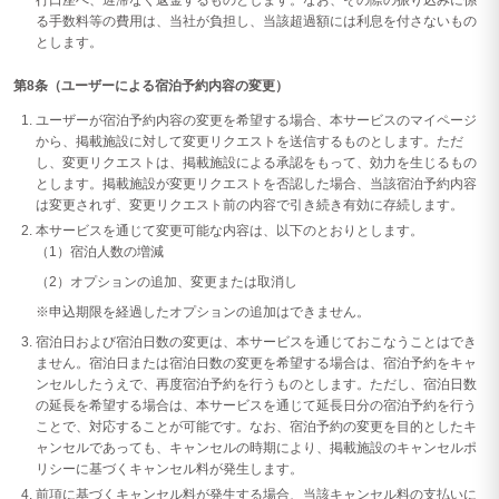
行口座へ、遅滞なく返金するものとします。なお、その際の振り込みに係
る手数料等の費用は、当社が負担し、当該超過額には利息を付さないもの
とします。
第8条（ユーザーによる宿泊予約内容の変更）
ユーザーが宿泊予約内容の変更を希望する場合、本サービスのマイページ
から、掲載施設に対して変更リクエストを送信するものとします。ただ
し、変更リクエストは、掲載施設による承認をもって、効力を生じるもの
とします。掲載施設が変更リクエストを否認した場合、当該宿泊予約内容
は変更されず、変更リクエスト前の内容で引き続き有効に存続します。
本サービスを通じて変更可能な内容は、以下のとおりとします。
（1）宿泊人数の増減
（2）オプションの追加、変更または取消し
※申込期限を経過したオプションの追加はできません。
宿泊日および宿泊日数の変更は、本サービスを通じておこなうことはでき
ません。宿泊日または宿泊日数の変更を希望する場合は、宿泊予約をキャ
ンセルしたうえで、再度宿泊予約を行うものとします。ただし、宿泊日数
の延長を希望する場合は、本サービスを通じて延長日分の宿泊予約を行う
ことで、対応することが可能です。なお、宿泊予約の変更を目的としたキ
ャンセルであっても、キャンセルの時期により、掲載施設のキャンセルポ
リシーに基づくキャンセル料が発生します。
前項に基づくキャンセル料が発生する場合、当該キャンセル料の支払いに