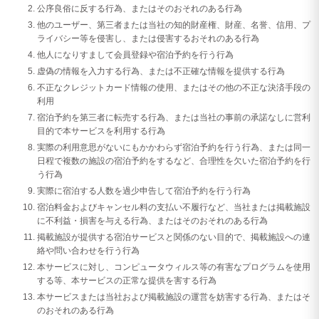
公序良俗に反する行為、またはそのおそれのある行為
他のユーザー、第三者または当社の知的財産権、財産、名誉、信用、プ
ライバシー等を侵害し、または侵害するおそれのある行為
他人になりすまして会員登録や宿泊予約を行う行為
虚偽の情報を入力する行為、または不正確な情報を提供する行為
不正なクレジットカード情報の使用、またはその他の不正な決済手段の
利用
宿泊予約を第三者に転売する行為、または当社の事前の承諾なしに営利
目的で本サービスを利用する行為
実際の利用意思がないにもかかわらず宿泊予約を行う行為、または同一
日程で複数の施設の宿泊予約をするなど、合理性を欠いた宿泊予約を行
う行為
実際に宿泊する人数を過少申告して宿泊予約を行う行為
宿泊料金およびキャンセル料の支払い不履行など、当社または掲載施設
に不利益・損害を与える行為、またはそのおそれのある行為
掲載施設が提供する宿泊サービスと関係のない目的で、掲載施設への連
絡や問い合わせを行う行為
本サービスに対し、コンピュータウィルス等の有害なプログラムを使用
する等、本サービスの正常な提供を害する行為
本サービスまたは当社および掲載施設の運営を妨害する行為、またはそ
のおそれのある行為