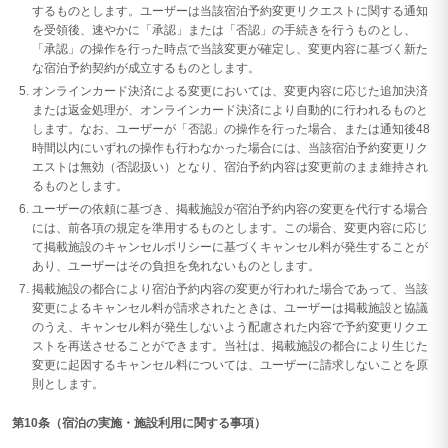
するものとします。ユーザーは当該宿泊予約変更リクエストに関する通知
を受領後、速やかに「承認」または「否認」の手続きを行うものとし、
「承認」の操作を行った時点で当該変更が確定し、変更内容に基づく新た
な宿泊予約契約が成立するものとします。
オンラインカード決済による変更においては、変更内容に応じた追加決済
または返金処理が、オンラインカード決済により自動的に行われるものと
します。なお、ユーザーが「否認」の操作を行った場合、または通知後48
時間以内にいずれの操作も行わなかった場合には、当該宿泊予約変更リク
エストは無効（否認扱い）となり、宿泊予約内容は変更前のまま維持され
るものとします。
ユーザーの依頼に基づき、掲載施設が宿泊予約内容の変更を代行する場合
には、前各項の規定を準用するものとします。この場合、変更内容に応じ
て掲載施設のキャンセルポリシーに基づくキャンセル料が発生することが
あり、ユーザーはその負担を免れないものとします。
掲載施設の都合により宿泊予約内容の変更が行われた場合であって、当該
変更によるキャンセル料が請求されたときは、ユーザーは掲載施設と協議
のうえ、キャンセル料が発生しないよう配慮された内容で予約変更リクエ
ストを再送させることができます。当社は、掲載施設の都合により生じた
変更に起因するキャンセル料については、ユーザーに請求しないことを原
則とします。
第10条（宿泊の実施・施設利用に関する事項）