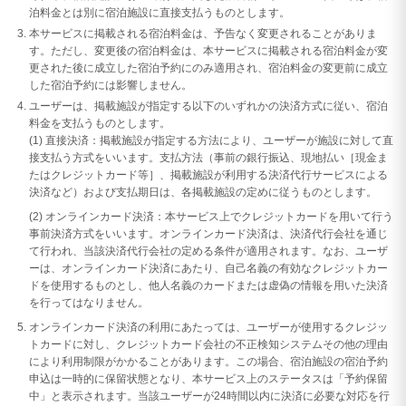
泊料金とは別に宿泊施設に直接支払うものとします。
本サービスに掲載される宿泊料金は、予告なく変更されることがありま
す。ただし、変更後の宿泊料金は、本サービスに掲載される宿泊料金が変
更された後に成立した宿泊予約にのみ適用され、宿泊料金の変更前に成立
した宿泊予約には影響しません。
ユーザーは、掲載施設が指定する以下のいずれかの決済方式に従い、宿泊
料金を支払うものとします。
(1) 直接決済：掲載施設が指定する方法により、ユーザーが施設に対して直
接支払う方式をいいます。支払方法（事前の銀行振込、現地払い［現金ま
たはクレジットカード等］、掲載施設が利用する決済代行サービスによる
決済など）および支払期日は、各掲載施設の定めに従うものとします。
(2) オンラインカード決済：本サービス上でクレジットカードを用いて行う
事前決済方式をいいます。オンラインカード決済は、決済代行会社を通じ
て行われ、当該決済代行会社の定める条件が適用されます。なお、ユーザ
ーは、オンラインカード決済にあたり、自己名義の有効なクレジットカー
ドを使用するものとし、他人名義のカードまたは虚偽の情報を用いた決済
を行ってはなりません。
オンラインカード決済の利用にあたっては、ユーザーが使用するクレジッ
トカードに対し、クレジットカード会社の不正検知システムその他の理由
により利用制限がかかることがあります。この場合、宿泊施設の宿泊予約
申込は一時的に保留状態となり、本サービス上のステータスは「予約保留
中」と表示されます。当該ユーザーが24時間以内に決済に必要な対応を行