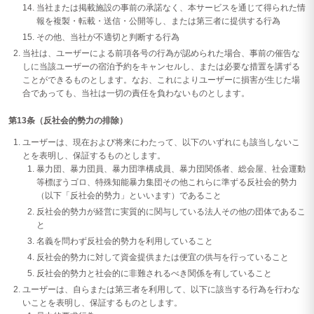
当社または掲載施設の事前の承諾なく、本サービスを通じて得られた情
報を複製・転載・送信・公開等し、または第三者に提供する行為
その他、当社が不適切と判断する行為
当社は、ユーザーによる前項各号の行為が認められた場合、事前の催告な
しに当該ユーザーの宿泊予約をキャンセルし、または必要な措置を講ずる
ことができるものとします。なお、これによりユーザーに損害が生じた場
合であっても、当社は一切の責任を負わないものとします。
第13条（反社会的勢力の排除）
ユーザーは、現在および将来にわたって、以下のいずれにも該当しないこ
とを表明し、保証するものとします。
暴力団、暴力団員、暴力団準構成員、暴力団関係者、総会屋、社会運動
等標ぼうゴロ、特殊知能暴力集団その他これらに準ずる反社会的勢力
（以下「反社会的勢力」といいます）であること
反社会的勢力が経営に実質的に関与している法人その他の団体であるこ
と
名義を問わず反社会的勢力を利用していること
反社会的勢力に対して資金提供または便宜の供与を行っていること
反社会的勢力と社会的に非難されるべき関係を有していること
ユーザーは、自らまたは第三者を利用して、以下に該当する行為を行わな
いことを表明し、保証するものとします。