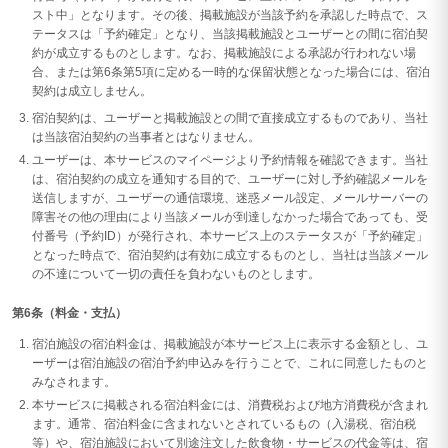
スト中」となります。その後、掲載施設が当該予約を承認した時点で、ス
テータスは「予約確定」となり、当該掲載施設とユーザーとの間に宿泊契
約が成立するものとします。なお、掲載施設による承認が行われない場
合、または第6条第5項に定める一時的な保留状態となった場合には、宿泊
契約は成立しません。
宿泊契約は、ユーザーと掲載施設との間で直接成立するものであり、当社
は当該宿泊契約の当事者とはなりません。
ユーザーは、本サービスのマイページより予約情報を確認できます。当社
は、宿泊契約の成立を通知する目的で、ユーザーに対し予約確認メールを
送信しますが、ユーザーの通信環境、迷惑メール設定、メールサーバーの
障害その他の理由により当該メールが到達しなかった場合であっても、受
付番号（予約ID）が発行され、本サービス上のステータスが「予約確定」
となった時点で、宿泊契約は有効に成立するものとし、当社は当該メール
の不達について一切の責任を負わないものとします。
第6条（料金・支払）
宿泊施設の宿泊料金は、掲載施設が本サービス上に表示する金額とし、ユ
ーザーは宿泊施設の宿泊予約申込みを行うことで、これに同意したものと
みなされます。
本サービスに掲載される宿泊料金には、消費税および地方消費税が含まれ
ます。通常、宿泊料金に含まれないとされているもの（入湯税、宿泊税
等）や、宿泊施設において別途注文した飲食物・サービスの代金等は、宿