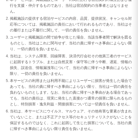
行を支援・仲介するものであり、当社は宿泊契約の当事者とはなりませ
ん。
掲載施設の提供する宿泊サービスの内容、品質、提供状況、キャンセル対
応等については、掲載施設の責任において行われるものであり、当社はそ
の履行または不履行に関して、一切の責任を負いません。
ユーザーと掲載施設の間で紛争が生じた場合、当該当事者間で解決を図る
ものとし、当社はこれに関与せず、当社の責に帰すべき事由によらない限
り、一切の責任を負いません。
当社は、システム障害、回線障害、決済代行会社その他第三者のサービス
に起因するトラブル、または自然災害・保守等に伴う中断、遅延、情報の
損失、誤送信、情報漏洩等について、当社の責に帰すべき事由によらない
限り、一切の責任を負いません。
本サービスの利用または利用不能によりユーザーに損害が発生した場合で
あっても、当社の責に帰すべき事由によらない限り、当社は一切の責任を
負わないものとします。なお、当社の責に帰すべき事由がある場合であっ
ても、当社の責任は、現実に発生した直接かつ通常の損害に限られるもの
とし、特別損害・逸失利益・間接損害については一切責任を負いません。
当社は、本サービスにウイルス、マルウェア、その他有害な要素が含まれ
ていないこと、または不正アクセス等のセキュリティリスクがないことを
保証するものではなく、これに起因して生じた損害についても、当社の責
に帰すべき事由によらない限り責任を負いません。