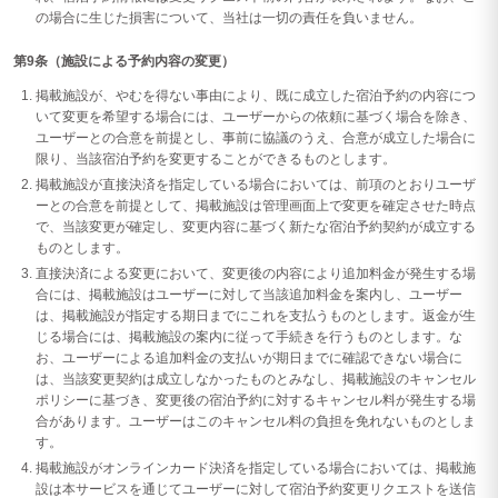
の場合に生じた損害について、当社は一切の責任を負いません。
第9条（施設による予約内容の変更）
掲載施設が、やむを得ない事由により、既に成立した宿泊予約の内容につ
いて変更を希望する場合には、ユーザーからの依頼に基づく場合を除き、
ユーザーとの合意を前提とし、事前に協議のうえ、合意が成立した場合に
限り、当該宿泊予約を変更することができるものとします。
掲載施設が直接決済を指定している場合においては、前項のとおりユーザ
ーとの合意を前提として、掲載施設は管理画面上で変更を確定させた時点
で、当該変更が確定し、変更内容に基づく新たな宿泊予約契約が成立する
ものとします。
直接決済による変更において、変更後の内容により追加料金が発生する場
合には、掲載施設はユーザーに対して当該追加料金を案内し、ユーザー
は、掲載施設が指定する期日までにこれを支払うものとします。返金が生
じる場合には、掲載施設の案内に従って手続きを行うものとします。な
お、ユーザーによる追加料金の支払いが期日までに確認できない場合に
は、当該変更契約は成立しなかったものとみなし、掲載施設のキャンセル
ポリシーに基づき、変更後の宿泊予約に対するキャンセル料が発生する場
合があります。ユーザーはこのキャンセル料の負担を免れないものとしま
す。
掲載施設がオンラインカード決済を指定している場合においては、掲載施
設は本サービスを通じてユーザーに対して宿泊予約変更リクエストを送信