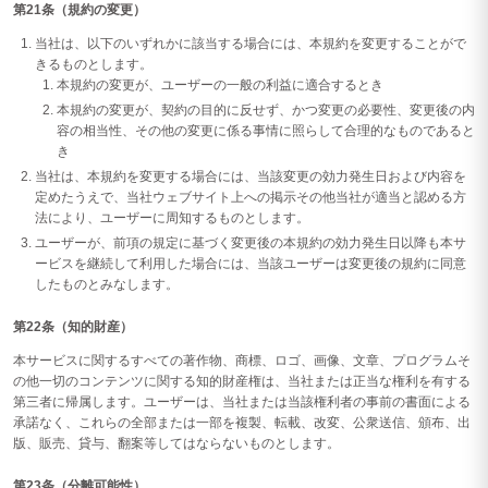
第21条（規約の変更）
当社は、以下のいずれかに該当する場合には、本規約を変更することがで
きるものとします。
本規約の変更が、ユーザーの一般の利益に適合するとき
本規約の変更が、契約の目的に反せず、かつ変更の必要性、変更後の内
容の相当性、その他の変更に係る事情に照らして合理的なものであると
き
当社は、本規約を変更する場合には、当該変更の効力発生日および内容を
定めたうえで、当社ウェブサイト上への掲示その他当社が適当と認める方
法により、ユーザーに周知するものとします。
ユーザーが、前項の規定に基づく変更後の本規約の効力発生日以降も本サ
ービスを継続して利用した場合には、当該ユーザーは変更後の規約に同意
したものとみなします。
第22条（知的財産）
本サービスに関するすべての著作物、商標、ロゴ、画像、文章、プログラムそ
の他一切のコンテンツに関する知的財産権は、当社または正当な権利を有する
第三者に帰属します。ユーザーは、当社または当該権利者の事前の書面による
承諾なく、これらの全部または一部を複製、転載、改変、公衆送信、頒布、出
版、販売、貸与、翻案等してはならないものとします。
第23条（分離可能性）