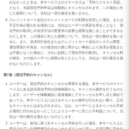
わなかったときは、本サービス上のステータスは「予約リクエスト否認」
となり、当該宿泊予約申込は自動的にキャンセルされます。この場合に生
じた損害について、当社は一切の責任を負いません。
クレジットカード会社がクレジットカードの利用を拒否した場合、または
不正行為が疑われる場合には、当社はユーザーの承諾を得ることなく、宿
泊予約の取消しや決済方法の変更等の必要な措置を講じることができるも
のとします。この場合に生じた損害について、当社は一切の責任を負いま
せん。また、決済代行会社またはクレジットカード会社のシステム障害、
通信環境の不具合、その他当社の責に帰さない事由により決済が遅延また
は不能となった場合に、それに起因して宿泊予約の取消し、キャンセル料
の発生、その他ユーザーに損害が生じたとしても、当社は一切の責任を負
わないものとします。
第7条（宿泊予約のキャンセル）
ユーザーは、宿泊予約のキャンセルを希望する場合、本サービスのマイペ
ージ上にある該当宿泊予約の詳細画面から、キャンセル操作を行うものと
します。ユーザーが掲載施設に直接連絡してキャンセルを申し出た場合で
あっても、本サービス上におけるキャンセル操作が行われない限り、正式
なキャンセルとはみなされません。なお、ユーザーによるキャンセル手続
が適切に行われなかったことによりユーザーに生じた不利益について、当
社は一切の責任を負わないものとします。
ユーザーは、前項に基づきキャンセル手続を行った場合、本サービス上に
掲示されている掲載施設のキャンセルポリシーに従い、次項以降に定める