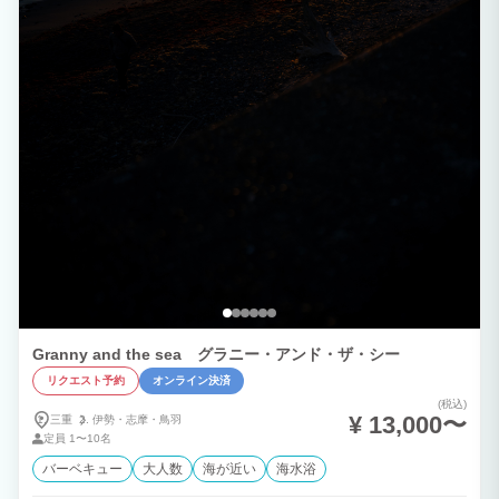
Granny and the sea グラニー・アンド・ザ・シー
リクエスト予約
オンライン決済
(税込)
¥ 13,000〜
三重
伊勢・
志摩・
鳥羽
定員
1〜10名
バーベキュー
大人数
海が近い
海水浴