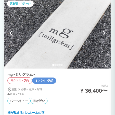
ァベッド×1 / 最大11名まで対応 【オプション追加】 ご予約完了後、ご希望の内容を
貸別荘・コテージ
ご連絡ください。 ①Weber社製BBQガスグリル ￥3000/泊 （BBQ台の持ち込みは
消防法の観点から禁止） ②BBQ海鮮セット ¥9800/セット 伊勢海老 / アワビ / サ
ザエ×4 / ヒオウギガイ×4 ③BBQ肉セット ¥6000/セット 牛ステーキ100g×3 / 牛
焼肉カット150g / 豚バラ焼肉カット200g / 骨付きフランク
mg~ミリグラム~
リクエスト予約
オンライン決済
(税込)
¥ 36,400〜
三重
伊勢・
志摩・
鳥羽
定員
2〜6名
バーベキュー
海が近い
海が見えるバスルームの宿