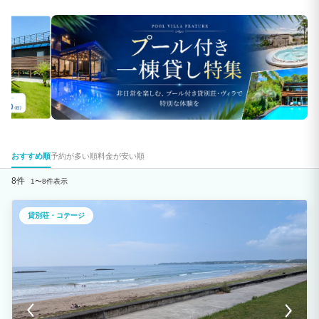
おすすめ順
予約が多い順
料金が安い順
8件
1〜8件表示
貸別荘・コテージ