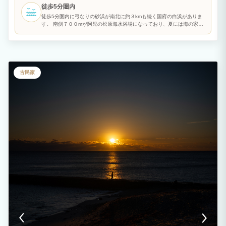
皿、プラスチックナイフ・フォーク、包丁、まな板、フライパン、簡易BBQコンロ・
徒歩5分圏内
炭用トング(食材及び炭は別途ご用意下さい)を完備。 近鉄鵜方駅から車で約12分、コ
ンビニへ約5分、ドラッグストアへ約10分と滞在にも便利です。 周辺には、英虞湾を
徒歩5分圏内に弓なりの砂浜が南北に約３kmも続く国府の白浜がありま
一望できる横山展望台、志摩スペイン村、的矢湾と太平洋を望む安乗埼灯台などがあ
す。 南側７００mが阿児の松原海水浴場になっており、夏には海の家が
り、海のレジャーと伊勢志摩観光の拠点に適しています。
並びます。 北側は中部地方および近畿地方では有数のサーフスポットに
なっており、全日本サーフィン選手権などの全国大会も開催されます。
そのため、地元サーファーだけでなく、県外からもサーフィンを目的に
多くの方が訪れます。 長く続く浜辺には８箇所のサーフポイントがあ
るため、プロからビギナーまでそれぞれのレベルに合った波質のバリエ
ーションの豊富さも、国府の浜の魅力です。
古民家