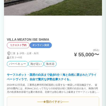
VILLA MEATON ISE SHIMA
リクエスト予約
オンライン決済
(税込)
¥ 55,000〜
三重
伊勢・
志摩・
鳥羽
定員
1〜6名
バーベキュー
海が近い
海水浴
サーフスポット・国府の白浜まで徒歩5分！海と自然に囲まれたプライ
ベートヴィラで、自由で贅沢な伊勢志摩ステイを。
2024年12月完成、三重県志摩市阿児町国府に位置する一棟貸しの宿泊施設です。 徒
歩5分圏内には、約3kmにわたって弓なりの白砂浜が続く国府の白浜があり、南側の阿
児の松原海水浴場では夏の海水浴、北側では初心者から上級者までサーフィンを楽しめ
ます。 屋外には宿泊者専用シャワーと多目的スペースを備え、室内には大型液晶テレ
ビ、IHコンロ、ヘアドライヤー、各種アメニティ、電子レンジ、冷蔵庫、空気清浄機、
宿のイチオシ
★
ソファーベッド、温水洗浄トイレ、シャワールーム、セーフティボックス、割り箸、紙