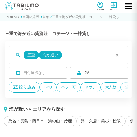
貸別荘コテージ・一棟貸し宿泊予約サイトTABILMO(タビルモ)
会員登録
ログイン
TABILMO
全国の施設
東海
三重で海が近い貸別荘・コテージ・一棟貸し
三重で海が近い貸別荘・コテージ・一棟貸し
×
三重
海が近い
日付選択なし
2名
絞り込み
BBQ
ペット可
サウナ
大人数
温泉付
海が近い × エリアから探す
桑名・長島・四日市・湯の山・鈴鹿
津・久居・美杉・松阪
伊