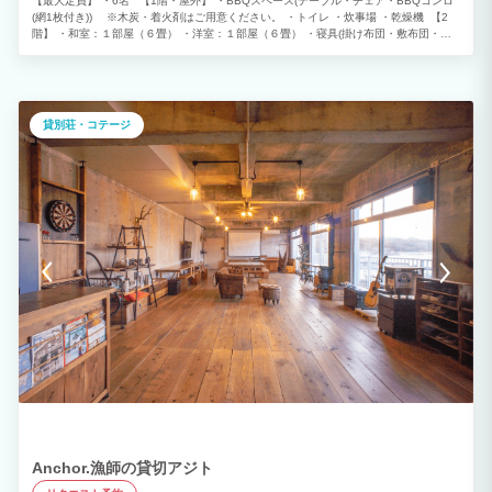
【最大定員】 ・6名 【1階・屋外】 ・BBQスペース(テーブル・チェア・BBQコンロ
(網1枚付き)) ※木炭・着火剤はご用意ください。 ・トイレ ・炊事場 ・乾燥機 【2
階】 ・和室：１部屋（６畳） ・洋室：１部屋（６畳） ・寝具(掛け布団・敷布団・枕)
・リビング：約１１畳(ソファー・テレビ) ・キッチンスペース：約２畳 ・キッチン(食
器類・調理器具完備) ・冷蔵庫・炊飯器 ・電子レンジ ・ガスコンロ ・トイレ(ウォッシ
ュレット付き) ・風呂(タオル類完備) ・洗面所(ドライヤーあり) ・洗濯機 ・テーブル・
ソファベッド ・テレビ ・エアコン ※子ども(3歳以下)の方は料金はいただいておりま
せんが 寝具・タオル類も付いておりませんのでご了承ください。 寝具類がご希望
貸別荘・コテージ
の方は子ども(4歳以上)でお申込みいただきその旨備考にてお知らせください。 ◎その
他、キャンプ用品等の持ち込みも大歓迎です。
Anchor.漁師の貸切アジト