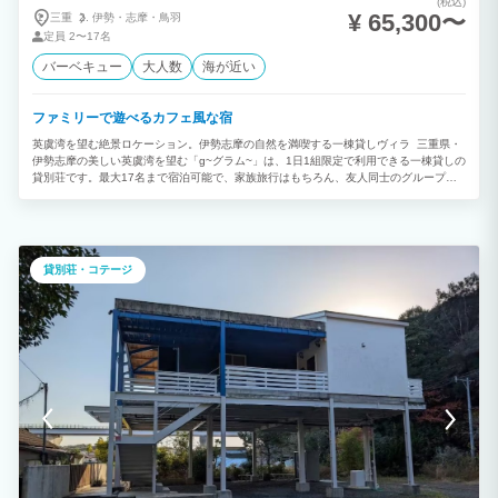
(税込)
¥ 65,300〜
三重
伊勢・
志摩・
鳥羽
定員
2〜17名
バーベキュー
大人数
海が近い
ファミリーで遊べるカフェ風な宿
英虞湾を望む絶景ロケーション。伊勢志摩の自然を満喫する一棟貸しヴィラ 三重県・
伊勢志摩の美しい英虞湾を望む「g~グラム~」は、1日1組限定で利用できる一棟貸しの
貸別荘です。最大17名まで宿泊可能で、家族旅行はもちろん、友人同士のグループ旅
行、三世代旅行、女子旅、サークル旅行、企業研修、ワーケーションなど、幅広いシー
ンでご利用いただけます。 室内は木の温もりを感じられるカフェのようなデザイン。
大きな窓からは英虞湾の穏やかな景色が広がり、日常を忘れる贅沢な時間をお過ごしい
ただけます。リビングには土間スペースと小上がりを設け、ハンモックでくつろいだ
り、読書を楽しんだり、それぞれのスタイルで思い思いの時間を満喫できます。 100
貸別荘・コテージ
インチの大型スクリーンを完備しているため、映画鑑賞や動画配信サービス、スポーツ
観戦、ゲームなども迫力ある映像で楽しめます。大人数でもゆったり過ごせる空間は、
雨の日や夜の団らんにもぴったりです。 キッチンには本格的な厨房設備や大型冷蔵
庫、充実した調理器具を備えています。伊勢志摩ならではの新鮮な海の幸や地元食材を
持ち寄り、みんなで料理を楽しむのも一棟貸しならではの魅力。長期滞在や連泊にも快
適にご利用いただけます。 屋外には英虞湾を望む開放的なウッドデッキを備え、自然
を感じながらBBQを満喫できます。周囲を気にせずプライベートな時間を過ごせるた
め、お子さま連れのファミリーから大人数のグループまで、気兼ねなくお楽しみいただ
けます。 周辺には伊勢神宮や志摩スペイン村、横山展望台、英虞湾クルーズなど、伊
勢志摩を代表する観光スポットが点在しており、観光・グルメ・自然体験の拠点として
も便利なロケーションです。 最大17名まで宿泊可能な広々としたプライベートヴィラ
で、大切な家族や仲間と過ごす特別なひとときを。伊勢志摩で一棟貸し・貸別荘・大人
数で泊まれる宿をお探しの方におすすめの、自然・快適さ・プライバシーを兼ね備えた
ヴィラです。