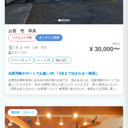
お宿 壱 和具
リクエスト予約
オンライン決済
(税込)
¥ 30,000〜
三重
伊勢・
志摩・
鳥羽
定員
1〜8名
バーベキュー
ペット可
海が近い
自家用船やボートでお越しOK ！8名まで泊まれる一棟貸し
志摩市志摩町和具にある目の前が海のお宿です。筏があるため、自家用船やボートでお
越しいただけます。 好きな時間に釣りも楽しんでいただけます。(釣り道具はこちらに
ご用意はありません) •お部屋について ★調理に使えるもの、食器などは写真に乗って
いるもののみです。 ★ベットはなく敷き布団になります。 ★アメニティ：バスタオ
ル、フェイスタオル、歯ブラシご用意あります。バスタオルだけはお持ち帰りにならな
いでください。 ペットも一緒に泊まっていただけますがペット用品のご用意はありま
せん。一緒にお泊りの際はご用意をお願いします。 連泊していただくお客様には3日に
1回お掃除無料でさせていただきます。
貸別荘・コテージ