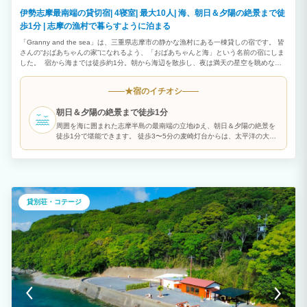
伊勢志摩最南端の貸切宿| 4寝室| 最大10人| 海、朝日＆夕陽の絶景まで徒
歩1分 | 志摩の漁村で暮らすように泊まる
「Granny and the sea」は、三重県志摩市の静かな漁村にある一棟貸しの宿です。 皆
さんの“おばあちゃんの家”になれるよう、「おばあちゃんと海」という名前の宿にしま
した。 宿から海までは徒歩約1分。朝から海辺を散歩し、夜は満天の星空を眺めなが
らゆっくりとした時間をお過ごしいただけます。 建物はどこか懐かしさを感じる一軒
家。まるで田舎のおばあちゃんの家に遊びに来たような温かい雰囲気の中で、ご家族や
宿のイチオシ
★
ご友人とくつろいでいただけます。 宿の周辺には昔ながらの漁村の風景が広がり、観
光地とは少し違う「日本の日常」を感じることができます。 地元のスーパーや魚屋で
朝日＆夕陽の絶景まで徒歩1分
新鮮な魚介類を買い、みんなで料理を楽しむのもおすすめです。 最大10名様まで宿泊
可能で、ファミリー旅行や大人のグループ旅行にも最適。 キッチンや調理器具も揃っ
周囲を海に囲まれた志摩半島の最南端の立地ゆえ、朝日＆夕陽の絶景を
ているため、長期滞在やワーケーションにもご利用いただけます。 この宿は地域のお
徒歩1分で堪能できます。 徒歩3〜5分の麦崎灯台からは、太平洋の大パ
じいちゃんやおばあちゃんたちにも支えられながら運営しています。 手作りの案内看
ノラマが楽しめます。
板や地域の人とのふれあいも、この宿ならではの魅力です。 便利さや豪華さではな
く、ゆっくりと流れる時間や人の温かさを感じていただける場所でありたいと思ってい
ます。 志摩の海と人に癒されながら、暮らすように旅する時間をお楽しみください。
貸別荘・コテージ