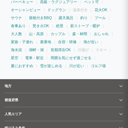
バーベキュー
高級・ラグジュアリー
ペット可
おります。 ※TABILMO掲載ページのご予約は３ヶ月先迄（月単位での更新）となって
おります。 例：7月時点で7,8,9月までのご予約が可能。8月1日 正午12:00から8,9,10
オーシャンビュー
ドッグラン
温泉付き
花火OK
月のご予約受付を開始
サウナ
屋根付きBBQ
露天風呂
釣り
プール
食事あり
焚き火OK
絶景
薪ストーブ・暖炉
大人数
山・高原
カップル
森・林間
おしゃれ
家族・子連れ
避暑地
合宿・研修
海が近い
海水浴
湖畔・湖
長期滞在OK
川遊び
スキー
星空
電車・駅近
周囲を気にせず過ごせる
夏におすすめ
雪が楽しめる
川が近い
ゴルフ場
地方
都道府県
人気エリア
絞り込み条件