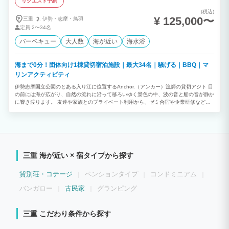
リクエスト予約
(税込)
¥ 125,000〜
三重
伊勢・
志摩・
鳥羽
定員
2〜34名
バーベキュー
大人数
海が近い
海水浴
海まで0分！団体向け1棟貸切宿泊施設｜最大34名｜騒げる｜BBQ｜マ
リンアクティビティ
伊勢志摩国立公園のとある入り江に位置するAnchor.（アンカー）漁師の貸切アジト 目
の前には海が広がり、自然の流れに沿って移ろいゆく景色の中、波の音と船の音が静か
に響き渡ります。 友達や家族とのプライベート利用から、ゼミ合宿や企業研修などの
イベント行事まで、想い想いのシチュエーションでご滞在頂ける1棟貸切の団体向け宿
泊施設です。 【当施設の特色】 ★大人数での利用に最適♪ 約85平米の広々としたリビ
ングエリアや調理器具付きのキッチンスペース等が備わっており、大人数でも同時滞在
が可能です。 また寝室も計7部屋（内5部屋は独立したバス/トイレ付）に分かれている
ため、グループや団体でもプライバシーを保ちながらご滞在いただけます。 ★海が目
の前！全室オーシャンビュー♪ 施設の目の前には伊勢志摩国立公園の海が広がってお
三重 海が近い × 宿タイプから探す
り、桟橋イカダから海へのエントリーが可能です。 カヤック、SUP、釣り竿などのレ
ンタルのほか、地元ならではの食材サービスや体験コンテンツもご用意しておりますの
で、伊勢志摩ならではの自然とその恵みを、ぜひ体感しにきてください。 ★みんなで
貸別荘・コテージ
ペンションタイプ
コンドミニアム
ワイワイ騒いでも大丈夫♪ 当施設の前には海が広がっているため、周囲を気にし過ぎる
ことなく、ある程度の音出しや大きな声で騒いじゃっても大丈夫です。 ※屋外や施設
バンガロー
古民家
グランピング
の窓を開けての音出しは周辺まで響く可能性がありますので、常識の範囲内でお楽しみ
いただきますようお願いいたします。 ★伊勢志摩観光の拠点に最適♪ 鳥羽水族館まで
約20分、伊勢神宮まで車で約45分、志摩スペイン村まで約25分など。 Anchor.漁師の
三重 こだわり条件から探す
貸切アジトを拠点に伊勢志摩鳥羽エリア全域の魅力をぜひお楽しみください。 【ご予
約に関して】 繁忙期にあたる日程は15名以上の最低保証人数を設けさせていただいて