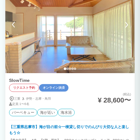
SlowTime
リクエスト予約
オンライン決済
(税込)
¥ 28,600〜
三重
伊勢・
志摩・
鳥羽
定員
1〜6名
バーベキュー
海が近い
海水浴
【三重県志摩市】海が目の前☆一棟貸し切りでのんびり大切な人と楽し
もう☆