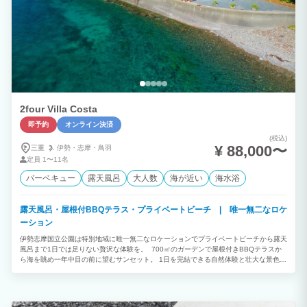
2four Villa Costa
即予約
オンライン決済
(税込)
¥ 88,000〜
三重
伊勢・
志摩・
鳥羽
定員
1〜11名
バーベキュー
露天風呂
大人数
海が近い
海水浴
露天風呂・屋根付BBQテラス・プライベートビーチ | 唯一無二なロケ
ーション
伊勢志摩国立公園は特別地域に唯一無二なロケーションでプライベートビーチから露天
風呂まで1日では足りない贅沢な体験を。 700㎡のガーデンで屋根付きBBQテラスか
ら海を眺め一年中目の前に望むサンセット。 1日を完結できる自然体験と壮大な景色が
あなたの人生に余白を創る。室内からはガラス張りに広がる海とサンセット。 プライ
ベートビーチで遊んで露天風呂に入り広々な空間で癒される。 〈 一棟貸切・完全プ
ライベート 〉 ・敷地700㎡ ＝ 室内55㎡ + 屋根付BBQテラス36㎡ + 露天風呂16㎡ +
ガーデン593㎡ ・セミダブルベッド×1 + セミダブルフロアベッド×4 + シングルソフ