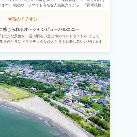
きます。 映画やドラマでも有名な人気観光スポット「原岡桟橋」
ても綺麗に輝いて見ることができます。 キッチン・炊飯器・洗濯
ので連泊にも最適です。 無料でＢＢＱキットを貸出していますの
★
宿のイチオシ
行などでぜひ地元の食材を使ってお楽しみください！
に感じられるオーシャンビューバルコニー
幻想的な景色を、昼は明るい空と海のコントラストを そして
る景色と共にドラマチックなひとときをお楽しみいただけます