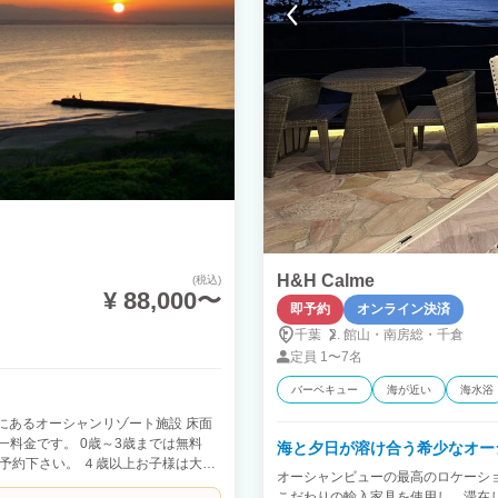
H&H Calme
(税込)
¥ 88,000〜
即予約
オンライン決済
千葉
館山・
南房総・
千倉
定員
1〜7名
バーベキュー
海が近い
海水浴
市にあるオーシャンリゾート施設 床面
で同一料金です。 0歳～3歳までは無料
海と夕日が溶け合う希少なオー
予約下さい。 ４歳以上お子様は大人
オーシャンビューの最高のロケーシ
ウントいたします。） 目の前はすぐ
こだわりの輸入家具を使用し、滞在