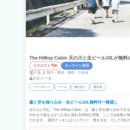
The Hilltop Cabin 天の川と生ビール10Lが無
リクエスト予約
オンライン決済
千葉
鴨川・
勝浦・
御宿・
大多喜
定員
2〜7名
バーベキュー
プール
海が近い
海水浴
森と空を独り占め・生ビール10L無料付一棟貸し
丘の上に佇む「The Hilltop Cabin」は、森と空を独り占め
やかな小道を上がった先に現れる特別な空間。ここでは自然と
だけます。 屋外デッキにはジャグジー、焚き火台、そして10L
チェックイン後すぐに冷えたビールを注ぎ、星空や流れ星を眺