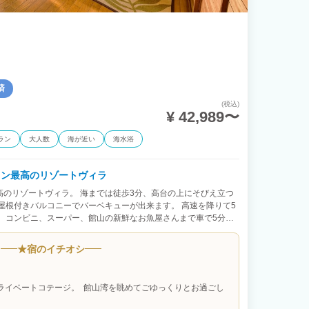
済
(税込)
¥ 42,989〜
ラン
大人数
海が近い
海水浴
ョン最高のリゾートヴィラ
のリゾートヴィラ。 海までは徒歩3分、高台の上にそびえ立つ
屋根付きバルコニーでバーベキューが出来ます。 高速を降りて5
 コンビニ、スーパー、館山の新鮮なお魚屋さんまで車で5分、
ローリング、インテリアを木材で揃え、落ち着いた心地よい空間に
や星の絶景を一望でき、自然を最大限に楽しめます。 【BBQ利
★
宿のイチオシ
みでOK！ 釣りの穴場スポットが多い館山で自分で釣った魚をBBQ
干物屋さんで海鮮を購入して、海鮮BBQもおすすめです！ 【ペ
はとても寂しいペット君も歓迎です。 専用ドッグランも備えてお
プライベートコテージ。 館山湾を眺めてごゆっくりとお過ごし
♪