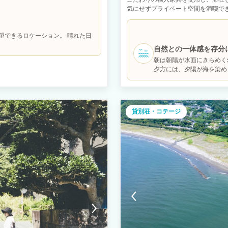
むことが出来る海岸線 オーシャンビュ
気にせずプライベート空間を満喫で
の景色は絶景です。 都心から少し離
はすぐそば。 夜は屋上から星空がと
せていただきました。 １F 36帖の
機などの電化製品も備わっています
ンテラスへ。こちらでBBQを楽しん
望できるロケーション。 晴れた日
で家族旅行・グループ旅行・卒業旅
た。お風呂からは三浦半島、富士山を
自然との一体感を存分
クレジットカード可）ご希望のお客様
（税込）/1日 【BBQ用夕食食材セッ
朝は朝陽が水面にきらめく
ーセージ、季節の野菜、BBQグリル1台
夕方には、夕陽が海を染め
、当日キャンセルはお断りいたしま
ルギーをお持ちのお客様へ 当施設で
ただけます様お願いいたします。 食
さい。 RivageBlueで楽しい
貸別荘・コテージ