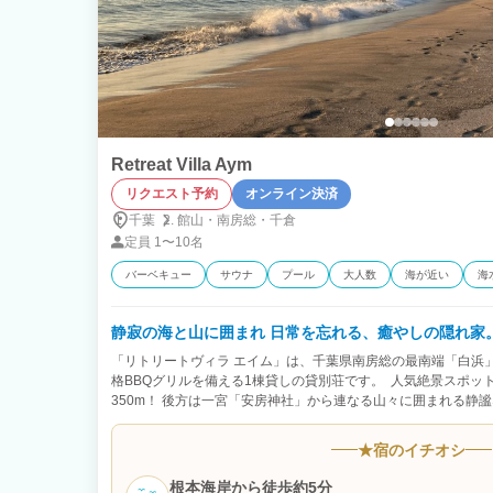
Retreat Villa Aym
リクエスト予約
オンライン決済
千葉
館山・
南房総・
千倉
定員
1〜10名
バーベキュー
サウナ
プール
大人数
海が近い
海
静寂の海と山に囲まれ 日常を忘れる、癒やしの隠れ家
「リトリートヴィラ エイム」は、千葉県南房総の最南端「白浜
格BBQグリルを備える1棟貸しの貸別荘です。 人気絶景スポッ
350m！ 後方は一宮「安房神社」から連なる山々に囲まれる静
をリラックスすることを目的とした「癒やしの隠れ家」です。
★
宿のイチオシ
根本海岸から徒歩約5分