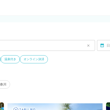
ルモ)
×
日
温泉付き
オンライン決済
奈川