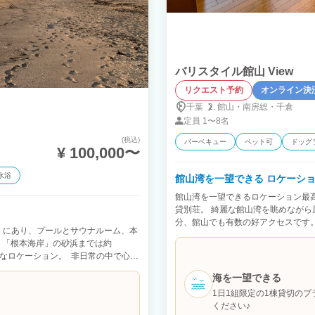
バリスタイル館山 View
リクエスト予約
オンライン決
千葉
館山・
南房総・
千倉
定員
1〜8名
(税込)
バーベキュー
ペット可
ドッグ
¥ 100,000〜
水浴
館山湾を一望できる ロケーシ
館山湾を一望できるロケーション最高
貸別荘。 綺麗な館山湾を眺めながら
。
分、館山でも有数の好アクセスです。
」にあり、プールとサウナルーム、本
10.分圏内です。 別荘内は壁、フ
ト「根本海岸」の砂浜までは約
なっております。 バルコニーから海
謐なロケーション。 非日常の中で心身
用は年中無休!】 持ち込んだ食材の
が年中出来ちゃう！ 海産物屋さんや
海を一望できる
ットもご一緒に】 いつもお留守番で
1日1組限定の1棟貸切の
り、わんちゃんも伸び伸びと遊べます
ください♪