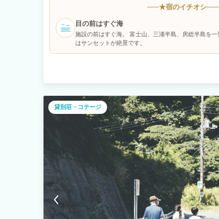
海 房総半島、三浦半島を一望できるロケーション 富士山を望
★
宿のイチオシ
ーを染める夕日 夜は満天の星空と波音 四季折々の色を放つ内房
れたこの場所で非日常な時間を過ごしていただける空間をご用意さ
目の前はすぐ海
リビングダイニングキッチンのワンフロア構成でそのままオープ
施設の前はすぐ海。 富士山、三浦半島、房総半島を一
でいただけます。 ２F 寝室3部屋をご用意させていただきまし
はサンセットが絶景です。
眺望できます。 ■■オプションのご案内■■＊現地決済（現金、
は施設までご連絡下さい。 【BBQグリルレンタル】1台3,300円
ト】4,400円（税込）/1人前（メニュー：牛肉、豚肉、BIGソ
付＊2人前からオーダー可能です。食材の準備がございますので
す。キャンセルは宿泊日3日前までにご連絡下さい。 ＊食物アレ
のご飲食にあたりましては、お客様の最終判断でお召し上がりい
材、メニューについて、ご不明な点がございましたら事前にお問合せ下
貸別荘・コテージ
ひとときをお過ごし下さい。