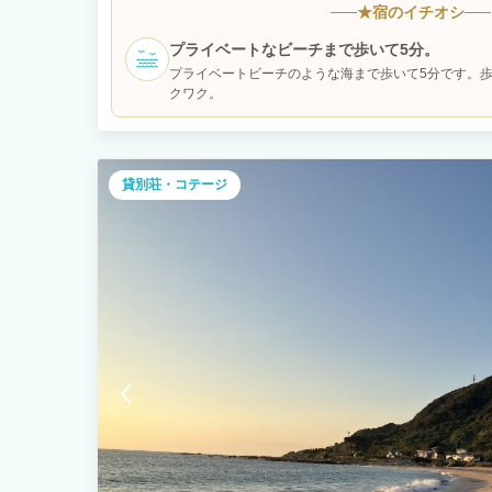
まれる時間はここでしか体験できません。 室内にはレザーソファと
★
宿のイチオシ
キッチン・冷蔵庫・調理器具・食器も揃っているため自炊も可能
ットレス2枚で、最大6名まで宿泊可能。 徒歩5分で海にもアク
プライベートなビーチまで歩いて5分。
「何もしない贅沢」を味わいたい方にも、仲間と特別な時間を
プライベートビーチのような海まで歩いて5分です。
クワク。
貸別荘・コテージ