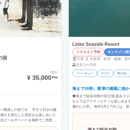
Links Seaside Resort
リクエスト予約
オンライン決
料の宿
千葉
木更津・
富津・
鋸南・
君
定員
1〜10名
(税込)
バーベキュー
サウナ
海が近い
¥ 35,000〜
海まで30秒。富津の潮風に抱
◆海まで徒歩30秒の好立地 徒歩３
ならではアクティビティが楽しめま
連れに人気。 毎年5月と7月には、
できる一棟貸しの宿です。 手すり付きの緩
自然が起こす神秘の絶景、とってお
快適さを両立した滞在をお楽しみいた
ム アウトドア、プライベートサウナ
の生ビールサーバーを無料でご用意。
後、身体を芯から温めて、潮の香り、海風を
めながら、焚き火の音と森の香りに包
こそできる非日常のととのいを体験し
海まで徒歩30秒