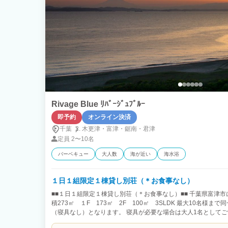
Rivage Blue ﾘﾊﾞｰｼﾞｭﾌﾞﾙｰ
即予約
オンライン決済
千葉
木更津・
富津・
鋸南・
君津
定員
2〜10名
バーベキュー
大人数
海が近い
海水浴
１日１組限定１棟貸し別荘（＊お食事なし）
■■１日１組限定１棟貸し別荘（＊お食事なし）■■ 千葉県富津
積273㎡ １F 173㎡ 2F 100㎡ 3SLDK 最大10名様ま
（寝具なし）となります。 寝具が必要な場合は大人1名としてご
1名としてご予約下さい。 （＊4歳以上は大人（寝具有り）でカ