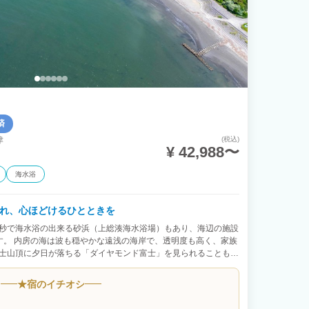
済
津
(税込)
¥ 42,988〜
海水浴
かれ、心ほどけるひとときを
０秒で海水浴の出来る砂浜（上総湊海水浴場）もあり、海辺の施設
す。 内房の海は波も穏やかな遠浅の海岸で、透明度も高く、家族
富士山頂に夕日が落ちる「ダイヤモンド富士」を見られることも。
きのひとときをお過ごしください。 ◆貸切サウナでととのいタイ
とリクライニングチェアを完備！ 海のアクティビティを楽しんだ
★
宿のイチオシ
感じる外気浴は格別。 「Links Seaside Resort」だから
てください。 ◆笑顔あふれるBBQ（有料） アウトドアを最大