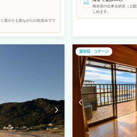
65インチテレビ、Wi-Fiを完備。
限お楽しみいただけるバーベキュー
海水浴の出来る砂浜（上総
です。 シングルベッド4台と追加マ
んなでワイワイいただくBBQ！潮の
しめます。
セスでき、散歩や磯遊びもおすすめ。
こでしか味わえない特別なディナー
楽しみたい方にもぴったりです。
歩く道のりも昔ながらの街並みでワ
貸別荘・コテージ