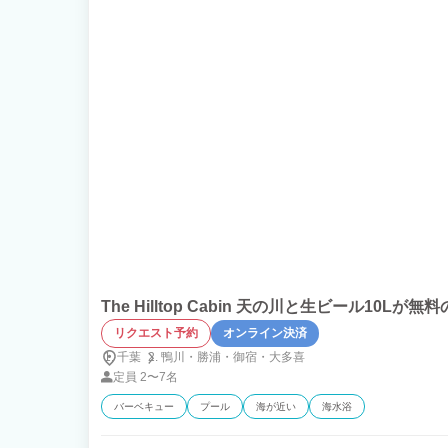
The Hilltop Cabin 天の川と生ビール10Lが無
リクエスト予約
オンライン決済
千葉
鴨川・
勝浦・
御宿・
大多喜
定員
2〜7名
バーベキュー
プール
海が近い
海水浴