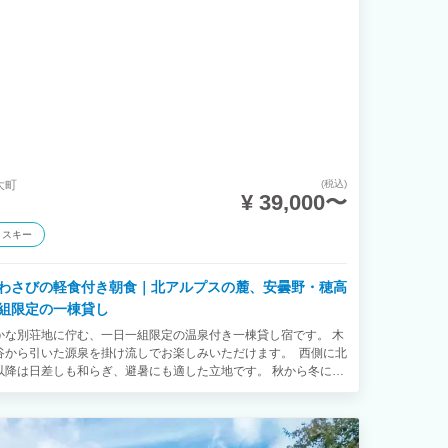
大町
(税込)
¥ 39,000〜
スキー
わさびの軽食付き朝食｜北アルプスの麓、安曇野・穂高
組限定の一棟貸し
かな別荘地に佇む、一日一組限定の温泉付き一棟貸し宿です。 木
谷から引いた源泉を掛け流しでお楽しみいただけます。 西側に北
以降は日差しも和らぎ、避暑にも適した立地です。 秋から冬にか
ブの炎を眺めながら、スペシャリティコーヒーやハーブティーと
。 家具・備品の品質にも拘っています。 寝具には、シモンズ
団・羽毛枕を採用しています。 京都の生地屋による洗いざらし綿
治タオルの中でも高級ホテル仕様の大判タオルなど、肌触りや眠