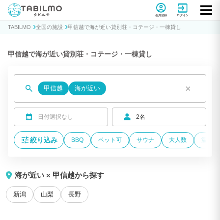
貸別荘コテージ・一棟貸し宿泊予約サイトTABILMO(タビルモ)
会員登録
ログイン
TABILMO
全国の施設
甲信越で海が近い貸別荘・コテージ・一棟貸し
甲信越で海が近い貸別荘・コテージ・一棟貸し
×
甲信越
海が近い
日付選択なし
2名
絞り込み
BBQ
ペット可
サウナ
大人数
温泉付
海が近い × 甲信越から探す
新潟
山梨
長野