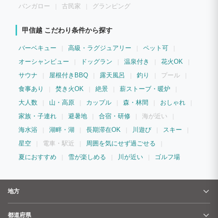
バンガロー
古民家
グランピング
甲信越 こだわり条件から探す
バーベキュー
高級・ラグジュアリー
ペット可
オーシャンビュー
ドッグラン
温泉付き
花火OK
サウナ
屋根付きBBQ
露天風呂
釣り
プール
食事あり
焚き火OK
絶景
薪ストーブ・暖炉
大人数
山・高原
カップル
森・林間
おしゃれ
家族・子連れ
避暑地
合宿・研修
海が近い
海水浴
湖畔・湖
長期滞在OK
川遊び
スキー
星空
電車・駅近
周囲を気にせず過ごせる
夏におすすめ
雪が楽しめる
川が近い
ゴルフ場
地方
都道府県