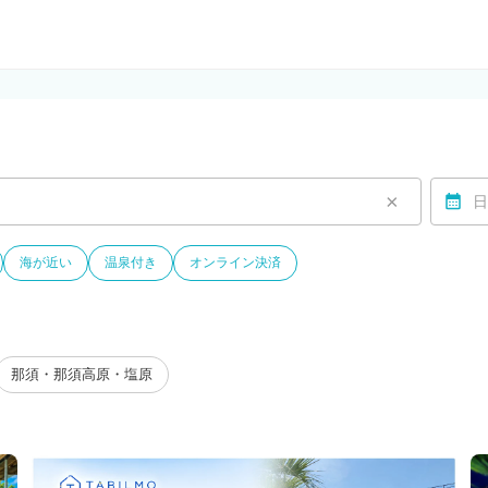
ルモ)
×
日
海が近い
温泉付き
オンライン決済
那須・那須高原・塩原