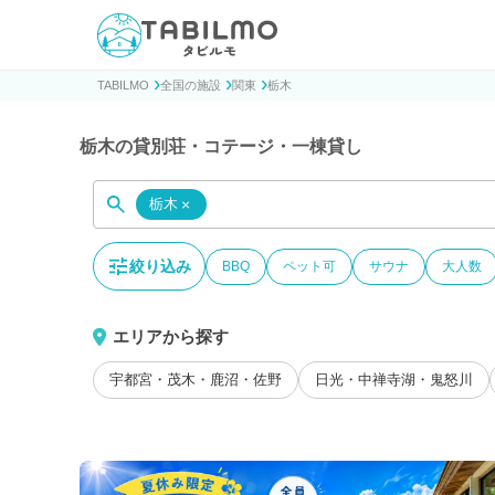
貸別荘コテージ・一棟貸し宿泊予約サイトTABILMO(タビ
TABILMO
全国の施設
関東
栃木
栃木の貸別荘・コテージ・一棟貸し
栃木
×
絞り込み
BBQ
ペット可
サウナ
大人数
エリアから探す
宇都宮・茂木・鹿沼・佐野
日光・中禅寺湖・鬼怒川