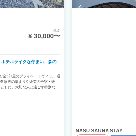
(税込)
¥ 30,000〜
在、ホテルライクな佇まい、森の
む全5部屋のプライベートヴィラ。 週
複数家族の集まりや企業の合宿・研
とともに、大切な人と過ごす特別な時
の特別な時間を** 那須の四季の森に
カップルの記念日や誕生日には、森の
を。ご家族には、キッチン完備で小さ
しゃいでも気兼ねいりません。春は
自然が主役です。 **平日は、複数家
、企業の役員会議・開発合宿・研修・
ワイトボード・43インチモニターを完
NASU SAUNA STAY
ンの高級チェア、木製デスク、高速