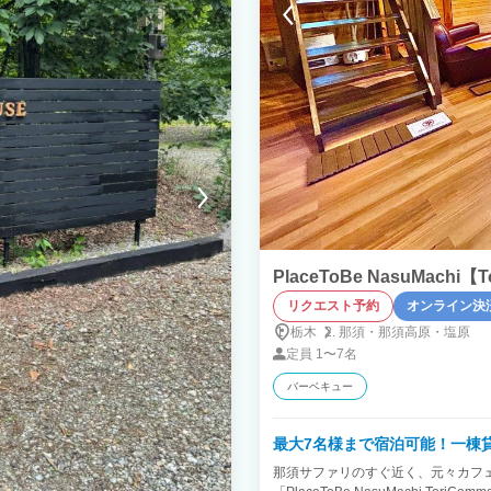
PlaceToBe NasuMachi【
リクエスト予約
オンライン決
栃木
那須・
那須高原・
塩原
定員
1〜7名
バーベキュー
最大7名様まで宿泊可能！一棟
那須サファリのすぐ近く、元々カフ