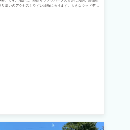
ToriCommons」です。場所は、那須サファリパークのまさにお隣、那須街
通り沿いのアクセスしやすい場所にあります。大きなウッドデッ
にも最適なワークスペースと高速Wi-Fi、無料の駐車場、ウッド
備の充実した設備で山のリゾートバカンスをお楽しみください。
車での所要時間） 那須ハイランドパーク（10分） 那須渓流パ
須高原（15分） 那須サファリパーク（1分） 那須フィンランドの
牧場（10分） 那須どうぶつ王国（30分） ご予約お待ち申し上