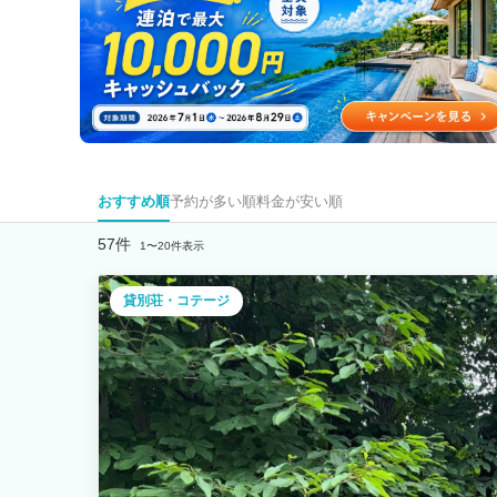
おすすめ順
予約が多い順
料金が安い順
57件
1〜20件表示
貸別荘・コテージ