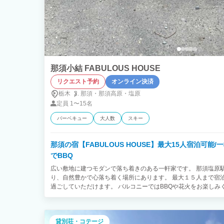
那須小結 FABULOUS HOUSE
リクエスト予約
オンライン決済
栃木
那須・
那須高原・
塩原
定員
1〜15名
バーベキュー
大人数
スキー
那須の宿【FABULOUS HOUSE】最大15人宿泊可能
でBBQ
広い敷地に建つモダンで落ち着きのある一軒家です。 那須塩原
り、自然豊かで心落ち着く場所にあります。 最大１５人まで宿
過ごしていただけます。 バルコニーではBBQや花火をお楽しみ
は開放感があり、広い窓からは自然の風景をお楽しみいただけま
の炎に癒される最高の空間です。
貸別荘・コテージ