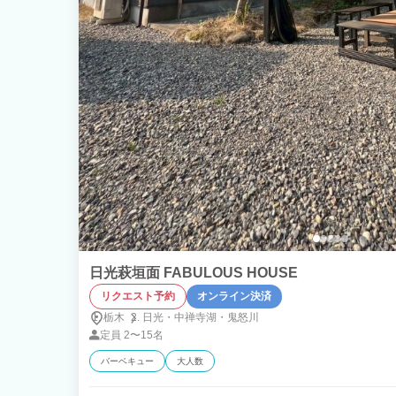
日光萩垣面 FABULOUS HOUSE
リクエスト予約
オンライン決済
栃木
日光・
中禅寺湖・
鬼怒川
定員
2〜15名
バーベキュー
大人数