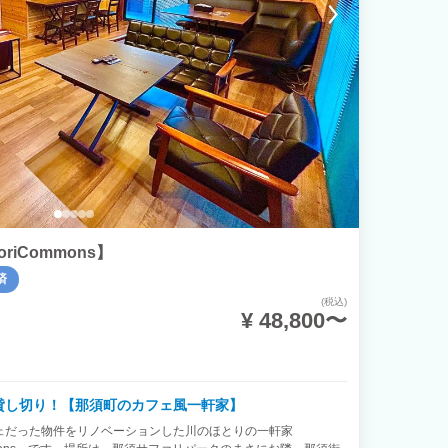
ToriCommons】
済
(税込)
¥ 48,800〜
貸し切り！【那須町のカフェ風一軒家】
ェだった物件をリノベーションした川のほとりの一軒家