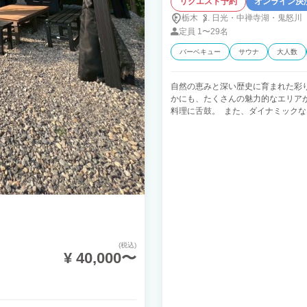
リクエスト予約
オンライン決
栃木
日光・
中禅寺湖・
鬼怒川
定員
1〜29名
バーベキュー
サウナ
大人数
自然の恵みと深い歴史に育まれた彩
かにも、たくさんの魅力的なエリア
料理に舌鼓。 また、ダイナミック
春秋は桜や紅葉、夏は緑風、冬は樹
間に、お客さま一人一人のやすらぎ
とっておきの豊かな時間を見つけま
(税込)
¥ 40,000〜