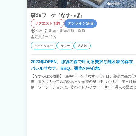
森deワーケ『なすっぽ』
リクエスト予約
オンライン決済
栃木
那須・
那須高原・
塩原
定員
2〜12名
バーベキュー
サウナ
大人数
2023年OPEN、那須の森で叶える贅沢な隠れ家的存
バレルサウナ、BBQ、観光の中心地
【なすっぽの概要】 森deワーケ『なすっぽ』は、那須の森に佇
末・連休はカップルの記念日や家族の思い出づくりに、平日は
修・ワーケーションに。森のバレルサウナ・BBQ・満点の星空
間をお約束します。 **週末・連休は、自然の中でカップル・家族
囲まれた、他のお客様を気にせず過ごせるプライベート空間。
バレルサウナでふたりで整い、テラスでBBQ、夜は満天の星空
なお子様連れでも安心。5部屋限定の隠れ家だから、お子様がは
新緑、夏は森林浴、秋は紅葉、冬は雪景色——どの季節も那須の
族・企業グループの合宿拠点に** 気の合う家族同士の集まりや
チームビルディングにも。中庭のコンテナ会議室にはWi-Fi・ホ
備。各部屋には27インチマルチディスプレイ、エルゴヒューマ