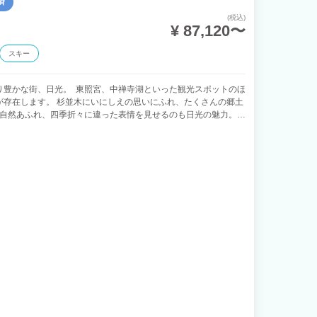
済
(税込)
¥ 87,120〜
スキー
り豊かな街、日光。 東照宮、中禅寺湖といった観光スポットのほ
が存在します。 杉並木にいにしえの思いにふれ、たくさんの郷土
な自然あふれ、四季折々に違った表情を見せるのも日光の魅力。
氷と自然の顔も多彩な彩りに感動できます！ 山の大樹の悠久の時
の瞬間が重なり和み合う。 巡りつくせない日光で、大切な人と、
せんか。