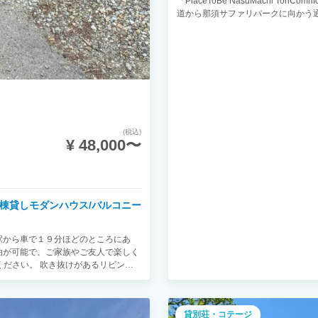
「PlaceToBe NasuMachi 
道から那須サファリパークに向かう
キ、秘密基地のようなロフト、お仕事
デッキでのBBQ(鉄板)、その他設
『那須の人気観光地へのアクセス』（
ーク（5分） 南ヶ丘牧場（6分） 那
森（3分） 那須りんどう湖ファミリー
げております。
(税込)
¥ 48,000〜
/一棟貸しモダンハウス/バルコニー
駅から車で１９分ほどのところにあ
泊が可能で、ご家族やご友人で楽しく
ください。 吹き抜けがあるリビング
す。 室内には暖炉があります。 暖炉
貸別荘・コテージ