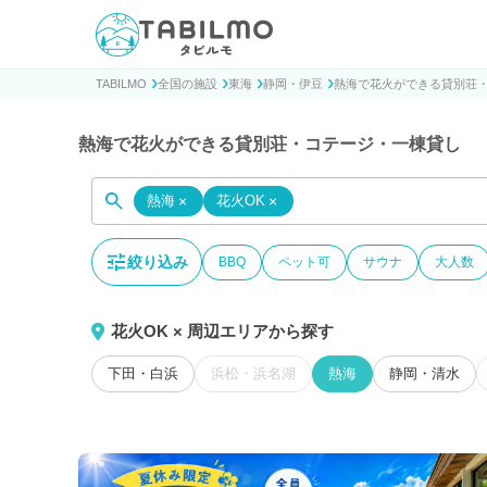
貸別荘コテージ・一棟貸し宿泊予約サイトTABILMO(タビ
TABILMO
全国の施設
東海
静岡・伊豆
熱海で花火ができる貸別荘
熱海で花火ができる貸別荘・コテージ・一棟貸し
熱海
×
花火OK
×
絞り込み
BBQ
ペット可
サウナ
大人数
花火OK × 周辺エリアから探す
下田・白浜
浜松・浜名湖
熱海
静岡・清水