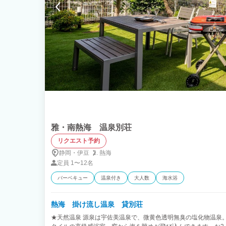
雅・南熱海 温泉別荘
リクエスト予約
静岡・伊豆
熱海
定員
1〜12名
バーベキュー
温泉付き
大人数
海水浴
熱海 掛け流し温泉 貸別荘
★天然温泉 源泉は宇佐美温泉で、微黄色透明無臭の塩化物温泉