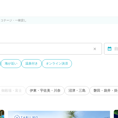
ルモ)
・コテージ・一棟貸し
×
日
海が近い
温泉付き
オンライン決済
御殿場・富士
伊東・宇佐美・川奈
沼津・三島
磐田・袋井・掛