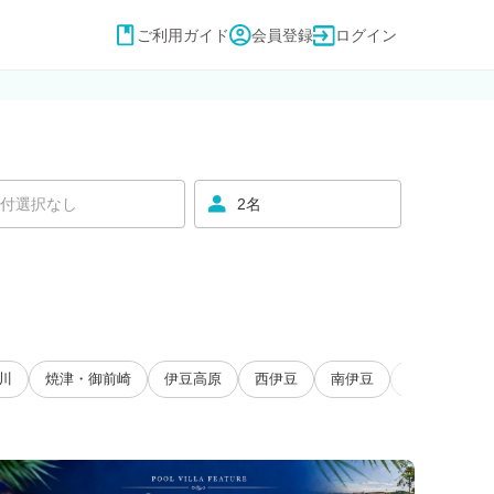
ご利用ガイド
会員登録
ログイン
付選択なし
2名
川
焼津・御前崎
伊豆高原
西伊豆
南伊豆
大井川・寸又