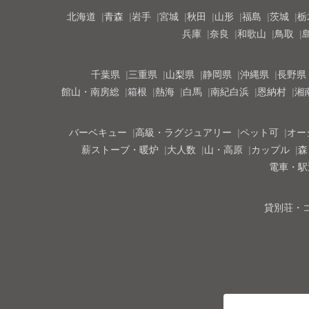
北海道
青森
岩手
宮城
秋田
山形
福島
茨城
栃
兵庫
奈良
和歌山
鳥取
千葉県
三重県
山梨県
静岡県
沖縄県
長野県
館山・南房総
箱根
熱海
白馬
南紀白浜
恩納村
湘
バーベキュー
高級・ラグジュアリー
ペット可
オー
薪ストーブ・暖炉
大人数
山・高原
カップル
森
電車・駅
貸別荘・