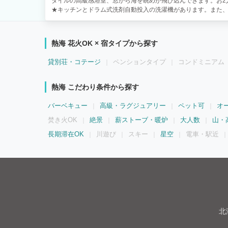
タイルの高級感浴室、窓から海を眺めが飛び込んできます。お2
★キッチンとドラム式洗剤自動投入の洗濯機があります。また、
全部のお部屋が暖房完備でゆったり寛げます。 ★宿泊料金には
チェックアウト前に、ご宿泊人数分の入湯税を玄関の入湯税ボ
めご了承お願い申し上げます。 （1人１日あたり150円となっ
熱海 花火OK × 宿タイプから探す
貸別荘・コテージ
ペンションタイプ
コンドミニアム
熱海 こだわり条件から探す
バーベキュー
高級・ラグジュアリー
ペット可
オ
焚き火OK
絶景
薪ストーブ・暖炉
大人数
山・
長期滞在OK
川遊び
スキー
星空
電車・駅近
北