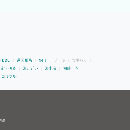
きBBQ
露天風呂
釣り
プール
食事あり
合宿・研修
海が近い
海水浴
湖畔・湖
ゴルフ場
沖縄