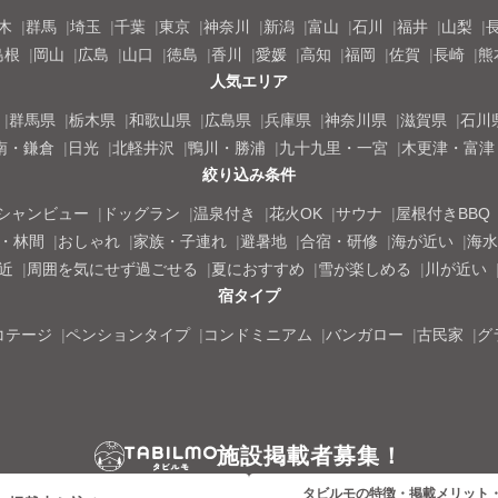
木
群馬
埼玉
千葉
東京
神奈川
新潟
富山
石川
福井
山梨
島根
岡山
広島
山口
徳島
香川
愛媛
高知
福岡
佐賀
長崎
熊
人気エリア
群馬県
栃木県
和歌山県
広島県
兵庫県
神奈川県
滋賀県
石川
南・鎌倉
日光
北軽井沢
鴨川・勝浦
九十九里・一宮
木更津・富津
絞り込み条件
シャンビュー
ドッグラン
温泉付き
花火OK
サウナ
屋根付きBBQ
・林間
おしゃれ
家族・子連れ
避暑地
合宿・研修
海が近い
海水
近
周囲を気にせず過ごせる
夏におすすめ
雪が楽しめる
川が近い
宿タイプ
コテージ
ペンションタイプ
コンドミニアム
バンガロー
古民家
グ
施設掲載者募集！
タビルモの特徴・掲載メリット