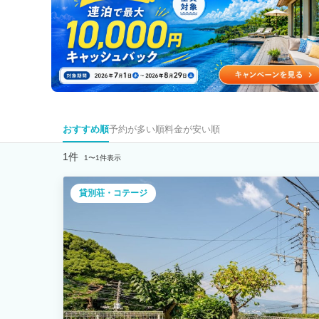
おすすめ順
予約が多い順
料金が安い順
1件
1〜1件表示
貸別荘・コテージ