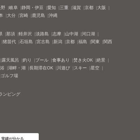
長野
岐阜
静岡・伊豆
愛知
三重
滋賀
京都
大阪
本
大分
宮崎
鹿児島
沖縄
県
那須
軽井沢
淡路島
志摩
山中湖
河口湖
猪苗代
石垣島
宮古島
新潟
京都
福島
関東
関西
露天風呂
釣り
プール
食事あり
焚き火OK
絶景
浴
湖畔・湖
長期滞在OK
川遊び
スキー
星空
ゴルフ場
ランピング
・実績が分かる