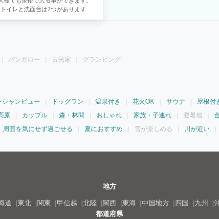
人様でも余裕で入る事ができます。
トイレと洗面台は2つがあります。
、「入湯税」は含まれておりません。
ックスにお入れいただきますよう、予
ています。）
バンガロー
古民家
グランピング
ーシャンビュー
ドッグラン
温泉付き
花火OK
サウナ
屋根付
高原
カップル
森・林間
おしゃれ
家族・子連れ
避暑地
周囲を気にせず過ごせる
夏におすすめ
雪が楽しめる
川が近い
地方
海道
東北
関東
甲信越
北陸
関西
東海
中国地方
四国
九州
都道府県