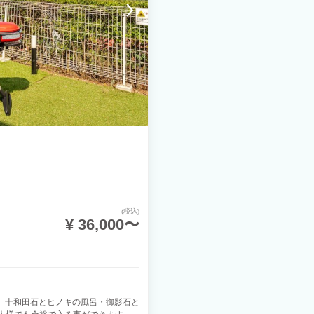
(税込)
¥ 36,000〜
。 十和田石とヒノキの風呂・御影石と