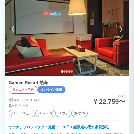
けます。
Garden Resort 熱海
リクエスト予約
オンライン決済
(税込)
¥ 22,759〜
静岡・伊豆
熱海
定員
1〜6名
バーベキュー
ペット可
サウナ
海水浴
サウナ、プロジェクター完備！ １日１組限定の隠れ家貸別荘