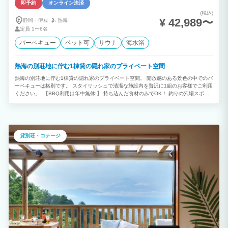
即予約
オンライン決済
(税込)
¥ 42,989〜
静岡・伊豆
熱海
定員
1〜6名
バーベキュー
ペット可
サウナ
海水浴
熱海の別荘地に佇む1棟貸の隠れ家のプライベート空間
熱海の別荘地に佇む1棟貸の隠れ家のプライベート空間。 開放感のある景色の中でのバ
ーベキューは格別です。 スタイリッシュで清潔な施設内を贅沢に1組のお客様でご利用
ください。 【BBQ利用は年中無休!】 持ち込んだ食材のみでOK！ 釣りの穴場スポッ
トが多い熱海で自分で釣った魚をBBQが年中出来ちゃう！ 道中多くの海産物屋さんや
干物屋さんが並んでますので、 お好みの食材がお買い求めいただけます☆ 【宿泊人数
6名まで】 静かな高台にある1日1組限定の1棟貸しのプライベート別荘！ 天井が高く
広々とした空間が魅力的！ 【海までは車で10分】 最大6名様まで泊まれる高台の隠れ
家貸し別荘。 海までは車で10分程で行けるのはファミリー、仲間内の旅行などにも最
貸別荘・コテージ
適！ 静かな木々に囲まれたGlobe House 熱海は 都会の喧騒を忘れ、ひとときの癒し
が感じられます。 日々の疲れを癒す最高のスポット！ 【ペットもご一緒に】 いつも
お留守番ではとても寂しいペット君も歓迎です。 ※ペットに関するルールをご確認く
ださい。 【レジャー】 熱海は夏のマリンスポーツはもちろんのこと、海岸沿いでは釣
りなど。 また伊東市・熱海市はみかん狩りなども有名でございます。 お車で30分ほど
下りますと伊東・伊豆高原方面まで行けますので、 そうしますとまた多くのスポット
がございます。 海水浴や釣り、ゴルフ、観光など目的もいろいろ。バーベキューは年
中無料なので安心! 近くには大型スーパーはもちろん海産物の直売所や干物屋さんも多
くあり、BBQ用品は無料なので 手ぶらでバーベキューが出来ちゃう!(食材等お口に入
るものはご用意ください。)みんなでワイワイ楽しもう!