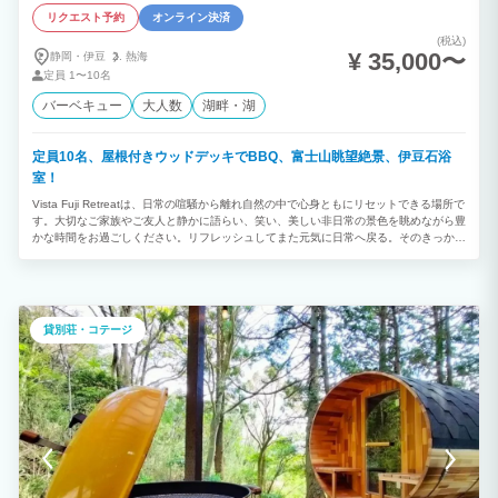
リクエスト予約
オンライン決済
(税込)
¥ 35,000〜
静岡・伊豆
熱海
定員
1〜10名
バーベキュー
大人数
湖畔・湖
定員10名、屋根付きウッドデッキでBBQ、富士山眺望絶景、伊豆石浴
室！
Vista Fuji Retreatは、日常の喧騒から離れ自然の中で心身ともにリセットできる場所で
す。大切なご家族やご友人と静かに語らい、笑い、美しい非日常の景色を眺めながら豊
かな時間をお過ごしください。リフレッシュしてまた元気に日常へ戻る。そのきっかけ
になる滞在となれば幸いです。
貸別荘・コテージ