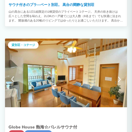
サウナ付きのプラ―ベート別荘。 高台の閑静な貸別荘
山の高台にある1日1組限定の1棟貸切のプライベートコテージ。 天井の吹き抜けは
広々とした空間を味わえ、2LDKの一戸建てには大人数（8名まで）でも快適に泊まれ
ます。 開放感のある20帖のリビングではゆったりとお過ごしいただけます。 高台から
の景色を堪能しながらのバーベキューは格別です。 都会の喧騒を忘れ、日々の疲れを
癒す最高のスポット! 【BBQは年中無休!】 大自然を眺めながら楽しむBBQは格別で
す。 持ち込んだ食材のみでOK！ 釣りの穴場スポットが多い熱海で自分で釣った魚で
BBQが年中出来ちゃう！ 道中多くの海産物屋さんや干物屋さんが並んでますので、 お
好みの食材がお買い求めいただけます☆ ※現在ウッドデッキはご利用頂けません。
貸別荘・コテージ
【施設からの絶景】 山の高台から大自然を堪能出来ます。 高台からの夜空、星の絶景
を眺め、バーベキューを最大限に楽しめます。 非日常空間、癒しの空間をどうぞ。
Globe House 熱海☆バレルサウナ付