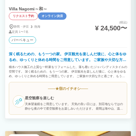
Villa Nagomi～和～
リクエスト予約
オンライン決済
(税込)
¥ 24,500〜
静岡・伊豆
熱海
定員
1〜7名
バーベキュー
深く眠るための、もう一つの家。 伊豆観光を楽しんだ後に、心と体をゆ
るめ、ゆっくりと休める時間をご用意しています。 ご家族や大切な方と
過ごす、もう一つの家としてお迎えできましたら嬉しいです。
積水ハウス施工の上質な一軒家をリフォームした、落ち着いたジャパンディスタイルの
空間です。 深く眠るための、もう一つの家。 伊豆観光を楽しんだ後に、心と体をゆる
め、ゆっくりと休める時間をご用意しています。 ご家族や大切な方と過ごす、もう一
つの家としてお迎えできましたら嬉しいです。 ⸻ 【この宿が選ばれる理由】 ・
海・山・温泉すべてを楽しめる立地 ・駿河湾の夕日、少し歩けば富士山の景色も楽し
宿のイチオシ
★
める環境 ・1日1組限定、完全プライベート空間 ・シモンズ上位モデルのベッドで、深
く質の高い眠り ・120インチホームシアター、ReFa設備など快適性を重視した設備 ・
星空観察を楽しむ
ガス式で手軽に楽しめるバルコニーBBQ ⸻ 【こんな方におすすめ】 ・ご自身の別
荘のように、気兼ねなくゆったり過ごしたい方 ・観光と休息、どちらも大切にしたい
天体望遠鏡をご用意しています。 天気の良い日には、別荘地ならではの
方 ・カップルやご夫婦で、誰にも邪魔されずに落ち着いた時間を過ごしたい方 ・ご友
静かな夜の中で星空観察をお楽しみいただけます。 昼間は海や山、温泉
人同士や2組カップルなどで、フロアを分けて滞在したい方 ・ご家族や三世代で、一棟
を満喫し、夜はゆっくりと星空を眺める。そんな伊豆ならではの時間を
貸しならではの時間を楽しみたい方 ⸻ 【ご利用人数】 最大7名様までご宿泊可能
お過ごしください。
です。 ※2〜4名様でのご利用が最もゆとりを感じていただけます。 ※2名様ですと、
より贅沢にお過ごしいただけます。