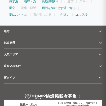
海水浴
湖畔・湖
長期滞在OK
川遊び
スキー
星空
電車・駅近
周囲を気にせず過ごせる
夏におすすめ
雪が楽しめる
川が近い
ゴルフ場
地方
都道府県
人気エリア
絞り込み条件
宿タイプ
施設掲載者募集！
タビルモの特徴・掲載メリット・実績が分かる
掲載申し込み