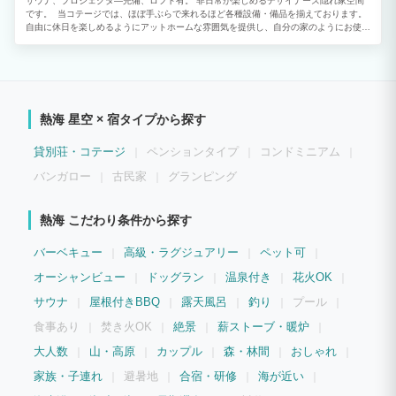
サウナ、プロジェクタ―完備、ロフト有。 非日常が楽しめるデザイナーズ隠れ家空間
です。 当コテージでは、ほぼ手ぶらで来れるほど各種設備・備品を揃えております。
自由に休日を楽しめるようにアットホームな雰囲気を提供し、自分の家のようにお使い
いただけます。 【屋根付きBBQスペースは年中ご利用可!】 雨でも安心♪通年でBBQ
がお楽しみいただけます。 お好きな食材や飲み物だけお持ちください！ 釣りの穴場ス
ポットが多い熱海で自分が釣った魚で年中BBQが出来ちゃいます！ 道中にはたくさん
の魚屋さんや干物屋さんが並んでますので、 お好みの新鮮な食材がお買い求めいただ
けます☆
熱海 星空 × 宿タイプから探す
貸別荘・コテージ
ペンションタイプ
コンドミニアム
バンガロー
古民家
グランピング
熱海 こだわり条件から探す
バーベキュー
高級・ラグジュアリー
ペット可
オーシャンビュー
ドッグラン
温泉付き
花火OK
サウナ
屋根付きBBQ
露天風呂
釣り
プール
食事あり
焚き火OK
絶景
薪ストーブ・暖炉
大人数
山・高原
カップル
森・林間
おしゃれ
家族・子連れ
避暑地
合宿・研修
海が近い