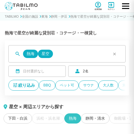
貸別荘コテージ・一棟貸し宿泊予約サイトTABILMO(タビルモ)
会員登録
ログイン
TABILMO
全国の施設
東海
静岡・伊豆
熱海で星空が綺麗な貸別荘・コテージ・一
熱海で星空が綺麗な貸別荘・コテージ・一棟貸し
×
熱海
星空
日付選択なし
2名
絞り込み
BBQ
ペット可
サウナ
大人数
海が近
星空 × 周辺エリアから探す
下田・白浜
浜松・浜名湖
熱海
静岡・清水
御殿場・富