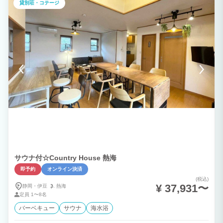
貸別荘・コテージ
サウナ付☆Country House 熱海
即予約
オンライン決済
(税込)
¥ 37,931〜
静岡・伊豆
熱海
定員
1〜8名
バーベキュー
サウナ
海水浴