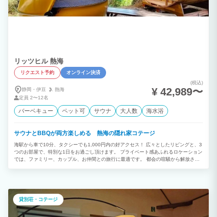
リッツヒル 熱海
リクエスト予約
オンライン決済
(税込)
¥ 42,989〜
静岡・伊豆
熱海
定員
2〜12名
バーベキュー
ペット可
サウナ
大人数
海水浴
サウナとBBQが両方楽しめる 熱海の隠れ家コテージ
海駅から車で10分、タクシーでも1,000円内の好アクセス！ 広々としたリビングと、3
つのお部屋で、特別な1日をお過ごし頂けます。 プライベート感あふれるロケーション
では、ファミリー、カップル、お仲間との旅行に最適です。 都会の喧騒から解放さ
れ、思い出の1ページを刻みます。 プロジェクターでゆっくり映画を見ながら、プライ
ベートな空間に浸ることができます。 山に囲まれたリッツヒル熱海は、サウナに最適
な場所です。 森林浴をしながらととのう。 空気もきれいで鳥のさえずりを聞きなが
ら、身も心もリラックスできます。 お客様だけのプライベートサウナはご滞在中は何
度でも使い放題！是非ご利用ください。 BBQ機材（バーベキューグリル、木炭、ト
貸別荘・コテージ
ング、軍手などが完備）を全て宿泊代に含まれるので、 食材を買うだけでバーベキュ
ーができちゃいます。 普段味わえない野外バーベキューの魅力を通年お楽しみいただ