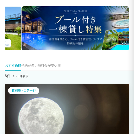
おすすめ順
予約が多い順
料金が安い順
6件
1〜6件表示
貸別荘・コテージ