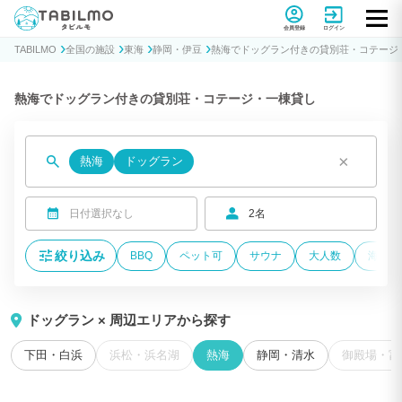
貸別荘コテージ・一棟貸し宿泊予約サイトTABILMO(タビルモ)
会員登録
ログイン
TABILMO
全国の施設
東海
静岡・伊豆
熱海でドッグラン付きの貸別荘・コテージ
熱海でドッグラン付きの貸別荘・コテージ・一棟貸し
×
熱海
ドッグラン
日付選択なし
2名
絞り込み
BBQ
ペット可
サウナ
大人数
海が近
ドッグラン × 周辺エリアから探す
下田・白浜
浜松・浜名湖
熱海
静岡・清水
御殿場・富