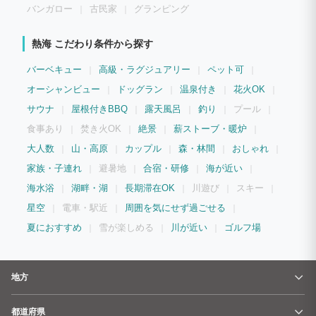
バンガロー
古民家
グランピング
熱海 こだわり条件から探す
バーベキュー
高級・ラグジュアリー
ペット可
オーシャンビュー
ドッグラン
温泉付き
花火OK
サウナ
屋根付きBBQ
露天風呂
釣り
プール
食事あり
焚き火OK
絶景
薪ストーブ・暖炉
大人数
山・高原
カップル
森・林間
おしゃれ
家族・子連れ
避暑地
合宿・研修
海が近い
海水浴
湖畔・湖
長期滞在OK
川遊び
スキー
星空
電車・駅近
周囲を気にせず過ごせる
夏におすすめ
雪が楽しめる
川が近い
ゴルフ場
地方
都道府県