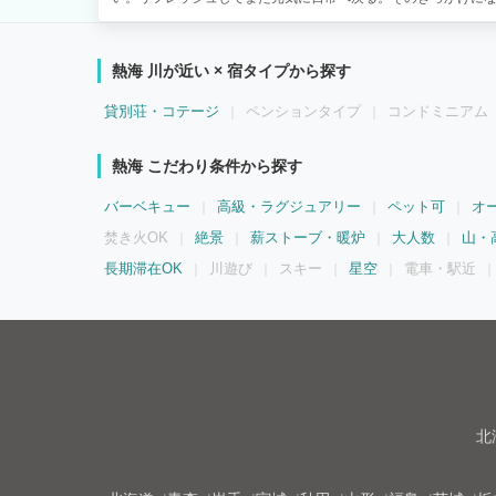
熱海 川が近い × 宿タイプから探す
貸別荘・コテージ
ペンションタイプ
コンドミニアム
熱海 こだわり条件から探す
バーベキュー
高級・ラグジュアリー
ペット可
オ
焚き火OK
絶景
薪ストーブ・暖炉
大人数
山・
長期滞在OK
川遊び
スキー
星空
電車・駅近
北