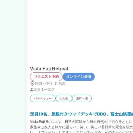
Vista Fuji Retreat
リクエスト予約
オンライン決済
静岡・伊豆
熱海
定員
1〜10名
バーベキュー
大人数
湖畔・湖
定員10名、屋根付きウッドデッキでBBQ、富士山眺望
Vista Fuji Retreatは、日常の喧騒から離れ自然の中で心
家族やご友人と静かに語らい、笑い、美しい非日常の景色を眺
い。リフレッシュしてまた元気に日常へ戻る。そのきっかけに