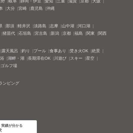
長野
岐阜
静岡・伊豆
愛知
三重
滋賀
京都
大阪
本
大分
宮崎
鹿児島
沖縄
県
那須
軽井沢
淡路島
志摩
山中湖
河口湖
猪苗代
石垣島
宮古島
新潟
京都
福島
関東
関西
露天風呂
釣り
プール
食事あり
焚き火OK
絶景
浴
湖畔・湖
長期滞在OK
川遊び
スキー
星空
ゴルフ場
ランピング
・実績が分かる
求