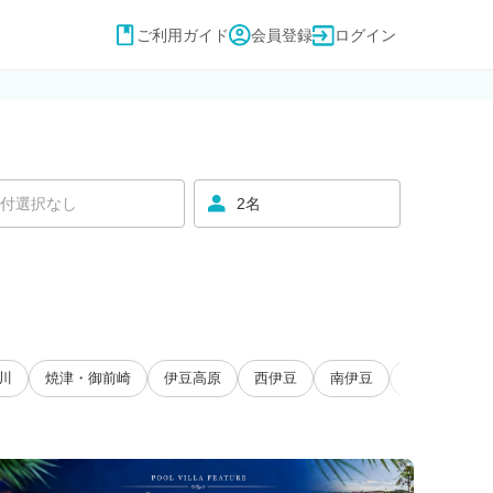
ご利用ガイド
会員登録
ログイン
付選択なし
2名
川
焼津・御前崎
伊豆高原
西伊豆
南伊豆
大井川・寸又