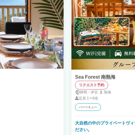
Sea Forest 南熱海
リクエスト予約
静岡・伊豆
熱海
定員
1〜9名
バーベキュー
大自然の中のプライベートヴィ
ださい。