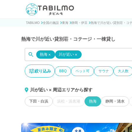
貸別荘コテージ・一棟貸し宿泊予約サイトTABILMO(タビ
TABILMO
全国の施設
東海
静岡・伊豆
熱海で川が近い貸別荘・コ
熱海で川が近い貸別荘・コテージ・一棟貸し
熱海
×
川が近い
×
絞り込み
BBQ
ペット可
サウナ
大人数
川が近い × 周辺エリアから探す
下田・白浜
浜松・浜名湖
熱海
静岡・清水