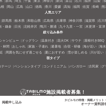
木
群馬
埼玉
千葉
東京
神奈川
新潟
富山
石川
福井
山梨
島根
岡山
広島
山口
徳島
香川
愛媛
高知
福岡
佐賀
長崎
熊
人気エリア
群馬県
栃木県
和歌山県
広島県
兵庫県
神奈川県
滋賀県
石川
南・鎌倉
日光
北軽井沢
鴨川・勝浦
九十九里・一宮
木更津・富津
絞り込み条件
シャンビュー
ドッグラン
温泉付き
花火OK
サウナ
屋根付きBBQ
・林間
おしゃれ
家族・子連れ
避暑地
合宿・研修
海が近い
海水
近
周囲を気にせず過ごせる
夏におすすめ
雪が楽しめる
川が近い
宿タイプ
コテージ
ペンションタイプ
コンドミニアム
バンガロー
古民家
グ
施設掲載者募集！
タビルモの特徴・掲載メリット
掲載申し込み
オーナー資料請