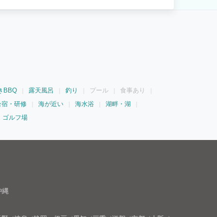
きBBQ
露天風呂
釣り
プール
食事あり
合宿・研修
海が近い
海水浴
湖畔・湖
ゴルフ場
沖縄