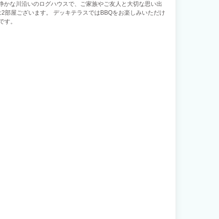
 静かな川沿いのログハウスで、ご家族やご友人と大切な思い出
は2部屋ございます。 デッキテラスではBBQをお楽しみいただけ
能です。