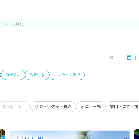
ルモ)
テージ・一棟貸し
×
日
海が近い
温泉付き
オンライン決済
御殿場・富士
伊東・宇佐美・川奈
沼津・三島
磐田・袋井・掛