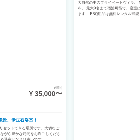
大自然の中のプライベートヴィラ。
を。 最大9名まで宿泊可能で、寝室
ます。 BBQ用品は無料レンタル可
(税込)
¥ 35,000〜
絶景、伊豆石浴室！
身ともにリセットできる場所です。大切なご
めながら豊かな時間をお過ごしくださ
なる滞在となれば幸いです。