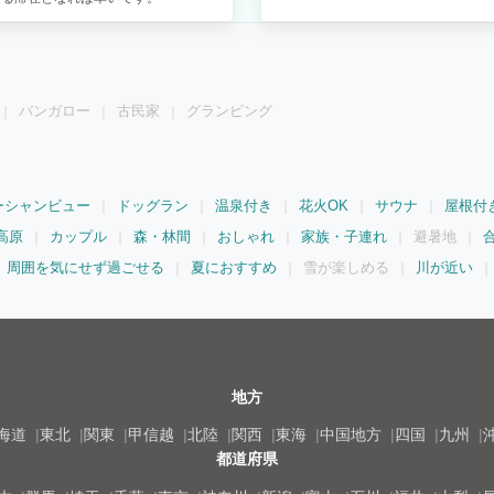
バンガロー
古民家
グランピング
ーシャンビュー
ドッグラン
温泉付き
花火OK
サウナ
屋根付
高原
カップル
森・林間
おしゃれ
家族・子連れ
避暑地
周囲を気にせず過ごせる
夏におすすめ
雪が楽しめる
川が近い
地方
海道
東北
関東
甲信越
北陸
関西
東海
中国地方
四国
九州
都道府県