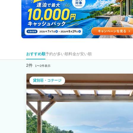
おすすめ順
予約が多い順
料金が安い順
2件
1〜2件表示
貸別荘・コテージ