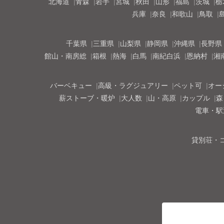
北海道
青森
岩手
宮城
秋田
山形
福島
茨城
栃
兵庫
奈良
和歌山
鳥取
千葉県
三重県
山梨県
静岡県
沖縄県
長野県
館山・南房総
箱根
熱海
白馬
南紀白浜
恩納村
湘
バーベキュー
高級・ラグジュアリー
ペット可
オー
薪ストーブ・暖炉
大人数
山・高原
カップル
森
電車・駅
貸別荘・