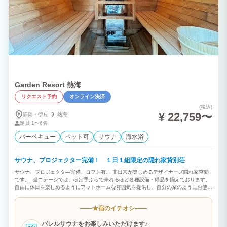
Garden Resort 熱海
リクエスト予約
オンライン決済
(税込)
¥ 22,759〜
静岡・伊豆
熱海
定員
1〜6名
バーベキュー
ペット可
サウナ
海水浴
サウナ、プロジェクター完備！ １日１組限定の隠れ家貸別荘
サウナ、プロジェクタ―完備、ロフト有。 非日常が楽しめるデザイナーズ隠れ家空間
です。 当コテージでは、ほぼ手ぶらで来れるほど各種設備・備品を揃えております。
自由に休日を楽しめるようにアットホームな雰囲気を提供し、自分の家のようにお使い
いただけます。 【屋根付きBBQスペースは年中ご利用可!】 雨でも安心♪通年でBBQ
がお楽しみいただけます。 お好きな食材や飲み物だけお持ちください！ 釣りの穴場ス
宿のイチオシ
★
ポットが多い熱海で自分が釣った魚で年中BBQが出来ちゃいます！ 道中にはたくさん
の魚屋さんや干物屋さんが並んでますので、 お好みの新鮮な食材がお買い求めいただ
バレルサウナをお楽しみいただけます♪
けます☆