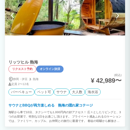
りなど。 また伊東市・熱海市はみかん狩りなども有名でございます。 お車で30分ほど
下りますと伊東・伊豆高原方面まで行けますので、 そうしますとまた多くのスポット
がございます。 海水浴や釣り、ゴルフ、観光など目的もいろいろ。バーベキューは年
中無料なので安心! 近くには大型スーパーはもちろん海産物の直売所や干物屋さんも多
くあり、BBQ用品は無料なので 手ぶらでバーベキューが出来ちゃう!(食材等お口に入
るものはご用意ください。)みんなでワイワイ楽しもう!
リッツヒル 熱海
リクエスト予約
オンライン決済
(税込)
¥ 42,989〜
静岡・伊豆
熱海
定員
2〜12名
バーベキュー
ペット可
サウナ
大人数
海水浴
サウナとBBQが両方楽しめる 熱海の隠れ家コテージ
海駅から車で10分、タクシーでも1,000円内の好アクセス！ 広々としたリビングと、3
つのお部屋で、特別な1日をお過ごし頂けます。 プライベート感あふれるロケーション
では、ファミリー、カップル、お仲間との旅行に最適です。 都会の喧騒から解放さ
れ、思い出の1ページを刻みます。 プロジェクターでゆっくり映画を見ながら、プライ
ベートな空間に浸ることができます。 山に囲まれたリッツヒル熱海は、サウナに最適