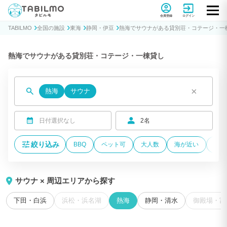
貸別荘コテージ・一棟貸し宿泊予約サイトTABILMO(タビルモ)
会員登録
ログイン
TABILMO
全国の施設
東海
静岡・伊豆
熱海でサウナがある貸別荘・コテージ・一
熱海でサウナがある貸別荘・コテージ・一棟貸し
×
熱海
サウナ
日付選択なし
2名
絞り込み
BBQ
ペット可
大人数
海が近い
温泉
サウナ × 周辺エリアから探す
下田・白浜
浜松・浜名湖
熱海
静岡・清水
御殿場・富