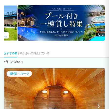
おすすめ順
予約が多い順
料金が安い順
4件
1〜4件表示
貸別荘・コテージ