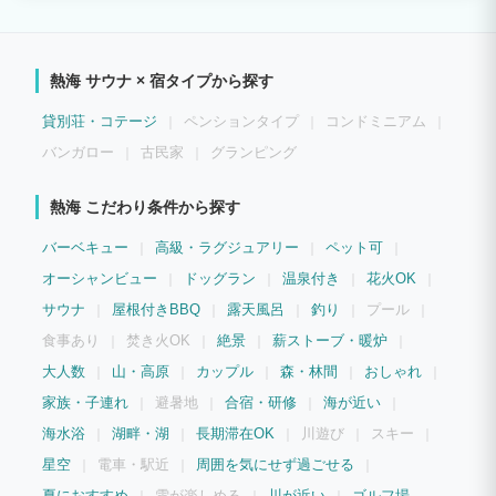
な場所です。 森林浴をしながらととのう。 空気もきれいで鳥のさえずりを聞きなが
ら、身も心もリラックスできます。 お客様だけのプライベートサウナはご滞在中は何
度でも使い放題！是非ご利用ください。 BBQ機材（バーベキューグリル、木炭、ト
ング、軍手などが完備）を全て宿泊代に含まれるので、 食材を買うだけでバーベキュ
熱海 サウナ × 宿タイプから探す
ーができちゃいます。 普段味わえない野外バーベキューの魅力を通年お楽しみいただ
けます。
貸別荘・コテージ
ペンションタイプ
コンドミニアム
バンガロー
古民家
グランピング
熱海 こだわり条件から探す
バーベキュー
高級・ラグジュアリー
ペット可
オーシャンビュー
ドッグラン
温泉付き
花火OK
サウナ
屋根付きBBQ
露天風呂
釣り
プール
食事あり
焚き火OK
絶景
薪ストーブ・暖炉
大人数
山・高原
カップル
森・林間
おしゃれ
家族・子連れ
避暑地
合宿・研修
海が近い
海水浴
湖畔・湖
長期滞在OK
川遊び
スキー
星空
電車・駅近
周囲を気にせず過ごせる
夏におすすめ
雪が楽しめる
川が近い
ゴルフ場