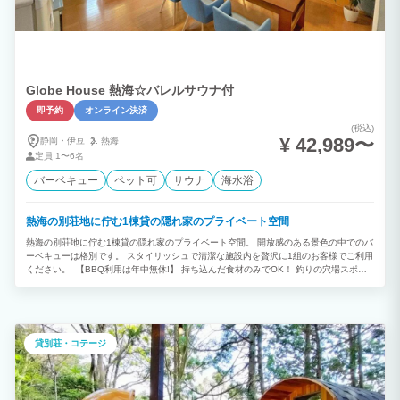
Globe House 熱海☆バレルサウナ付
即予約
オンライン決済
(税込)
¥ 42,989〜
静岡・伊豆
熱海
定員
1〜6名
バーベキュー
ペット可
サウナ
海水浴
熱海の別荘地に佇む1棟貸の隠れ家のプライベート空間
熱海の別荘地に佇む1棟貸の隠れ家のプライベート空間。 開放感のある景色の中でのバ
ーベキューは格別です。 スタイリッシュで清潔な施設内を贅沢に1組のお客様でご利用
ください。 【BBQ利用は年中無休!】 持ち込んだ食材のみでOK！ 釣りの穴場スポッ
トが多い熱海で自分で釣った魚をBBQが年中出来ちゃう！ 道中多くの海産物屋さんや
干物屋さんが並んでますので、 お好みの食材がお買い求めいただけます☆ 【宿泊人数
6名まで】 静かな高台にある1日1組限定の1棟貸しのプライベート別荘！ 天井が高く
広々とした空間が魅力的！ 【海までは車で10分】 最大6名様まで泊まれる高台の隠れ
家貸し別荘。 海までは車で10分程で行けるのはファミリー、仲間内の旅行などにも最
貸別荘・コテージ
適！ 静かな木々に囲まれたGlobe House 熱海は 都会の喧騒を忘れ、ひとときの癒し
が感じられます。 日々の疲れを癒す最高のスポット！ 【ペットもご一緒に】 いつも
お留守番ではとても寂しいペット君も歓迎です。 ※ペットに関するルールをご確認く
ださい。 【レジャー】 熱海は夏のマリンスポーツはもちろんのこと、海岸沿いでは釣