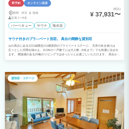
即予約
オンライン決済
(税込)
¥ 37,931〜
静岡・伊豆
熱海
定員
1〜8名
バーベキュー
サウナ
海水浴
サウナ付きのプラ―ベート別荘。 高台の閑静な貸別荘
山の高台にある1日1組限定の1棟貸切のプライベートコテージ。 天井の吹き抜けは
広々とした空間を味わえ、2LDKの一戸建てには大人数（8名まで）でも快適に泊まれ
ます。 開放感のある20帖のリビングではゆったりとお過ごしいただけます。 高台から
の景色を堪能しながらのバーベキューは格別です。 都会の喧騒を忘れ、日々の疲れを
癒す最高のスポット! 【BBQは年中無休!】 大自然を眺めながら楽しむBBQは格別で
す。 持ち込んだ食材のみでOK！ 釣りの穴場スポットが多い熱海で自分で釣った魚で
BBQが年中出来ちゃう！ 道中多くの海産物屋さんや干物屋さんが並んでますので、 お
好みの食材がお買い求めいただけます☆ ※現在ウッドデッキはご利用頂けません。
貸別荘・コテージ
【施設からの絶景】 山の高台から大自然を堪能出来ます。 高台からの夜空、星の絶景
を眺め、バーベキューを最大限に楽しめます。 非日常空間、癒しの空間をどうぞ。