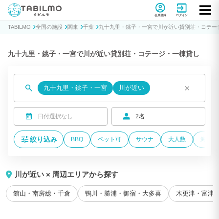
貸別荘コテージ・一棟貸し宿泊予約サイトTABILMO(タビルモ)
会員登録
ログイン
TABILMO
全国の施設
関東
千葉
九十九里・銚子・一宮で川が近い貸別荘・コテー
九十九里・銚子・一宮で川が近い貸別荘・コテージ・一棟貸し
×
九十九里・銚子・一宮
川が近い
日付選択なし
2名
絞り込み
BBQ
ペット可
サウナ
大人数
海が近
川が近い × 周辺エリアから探す
館山・南房総・千倉
鴨川・勝浦・御宿・大多喜
木更津・富津