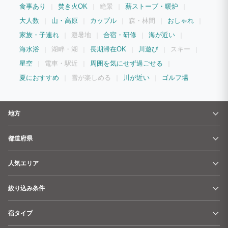
食事あり
焚き火OK
絶景
薪ストーブ・暖炉
大人数
山・高原
カップル
森・林間
おしゃれ
家族・子連れ
避暑地
合宿・研修
海が近い
海水浴
湖畔・湖
長期滞在OK
川遊び
スキー
星空
電車・駅近
周囲を気にせず過ごせる
夏におすすめ
雪が楽しめる
川が近い
ゴルフ場
地方
都道府県
人気エリア
絞り込み条件
宿タイプ