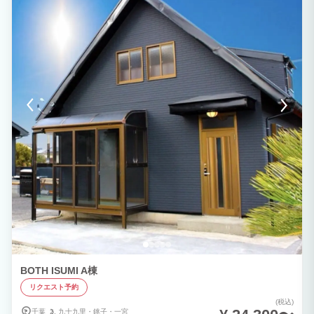
BOTH ISUMI A棟
リクエスト予約
(税込)
千葉
九十九里・
銚子・
一宮