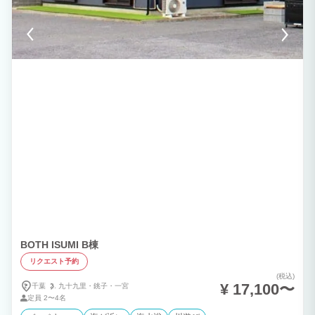
BOTH ISUMI B棟
リクエスト予約
(税込)
¥ 17,100〜
千葉
九十九里・
銚子・
一宮
定員
2〜4名