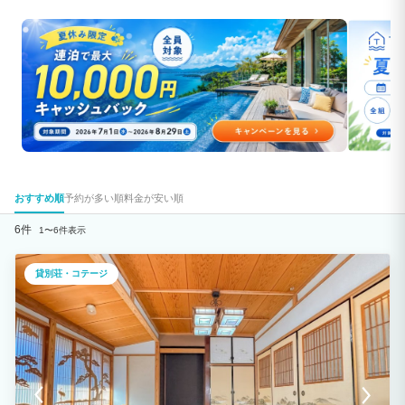
おすすめ順
予約が多い順
料金が安い順
6件
1〜6件表示
貸別荘・コテージ