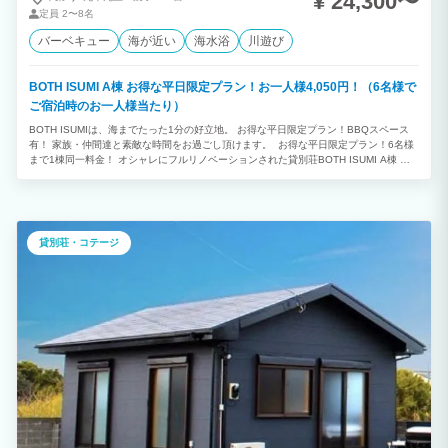
¥ 24,300〜
定員
2〜8名
バーベキュー
海が近い
海水浴
川遊び
BOTH ISUMI A棟 お得な平日限定プラン！お一人様4,050円！（6名様で
ご宿泊時のお一人様当たり）
BOTH ISUMIは、海までたった1分の好立地。 お得な平日限定プラン！BBQスペース
有！ 家族・仲間達と素敵な時間をお過ごし頂けます。 お得な平日限定プラン！6名様
まで1棟同一料金！ オシャレにフルリノベーションされた貸別荘BOTH ISUMI A棟 海
まですぐ！ 海水浴場、人気サーフスポット、マリーナ、漁港などが近隣に多数！ サー
フィン、釣り、ゴルフなど様々なスポーツの拠点にご利用いただけます！
貸別荘・コテージ