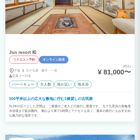
Jun resort 松
リクエスト予約
オンライン決済
(税込)
¥ 81,000〜
千葉
九十九里・
銚子・
一宮
定員
1〜15名
バーベキュー
大人数
海が近い
海水浴
500平米以上の広大な敷地に佇む1棟貸しの古民家
5LDKの広々とした空間は、ご家族やご友人との旅行に最適です。 九十九里浜の真亀海
水浴場まで徒歩圏内。 都心より車で1時間とアクセスも良く、週末の旅行にもおすすめ
な魅力的な場所です。