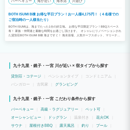
バーベキュー
海が近い
海水浴
川遊び
BOTH ISUMI B棟 お得な平日プラン！お一人様4,175円！（４名様での
ご宿泊時の一人様当たり）
BOTH ISUMIは、海までたった1分の好立地。 お得な平日限定プラン！BBQスペース
有！ 家族・仲間達と素敵な時間をお過ごし頂けます。 オシャレにリノベーションされ
た貸別荘BOTH ISUMI B棟 海まですぐ！ 海水浴場、人気サーフスポット、マリーナ、
漁港などが近隣に多数！ サーフィン、釣り、ゴルフなど様々なスポーツの拠点にご利
用いただけます！
九十九里・銚子・一宮 川が近い × 宿タイプから探す
貸別荘・コテージ
ペンションタイプ
コンドミニアム
バンガロー
古民家
グランピング
九十九里・銚子・一宮 こだわり条件から探す
バーベキュー
高級・ラグジュアリー
ペット可
オーシャンビュー
ドッグラン
温泉付き
花火OK
サウナ
屋根付きBBQ
露天風呂
釣り
プール