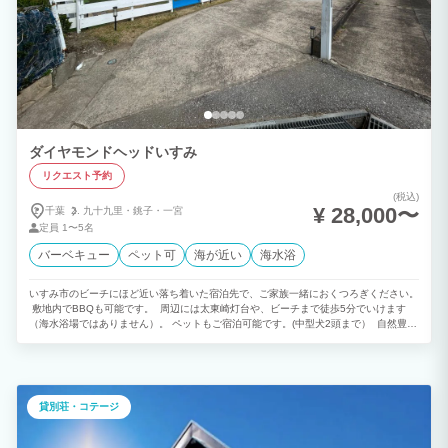
ダイヤモンドヘッドいすみ
リクエスト予約
(税込)
¥ 28,000〜
千葉
九十九里・
銚子・
一宮
定員
1〜5名
バーベキュー
ペット可
海が近い
海水浴
いすみ市のビーチにほど近い落ち着いた宿泊先で、ご家族一緒におくつろぎください。
敷地内でBBQも可能です。 周辺には太東崎灯台や、ビーチまで徒歩5分でいけます
（海水浴場ではありません）。 ペットもご宿泊可能です。(中型犬2頭まで） 自然豊か
で静かな環境、夜は星空もキレイです。 波音を聞きながら、スローライフをお楽しみ
頂けます。
貸別荘・コテージ