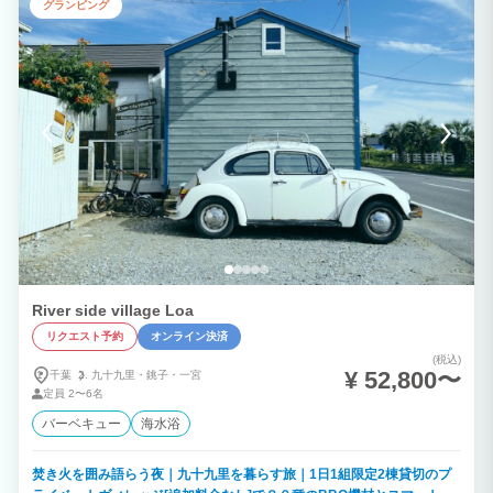
グランピング
River side village Loa
リクエスト予約
オンライン決済
(税込)
¥ 52,800〜
千葉
九十九里・
銚子・
一宮
定員
2〜6名
バーベキュー
海水浴
焚き火を囲み語らう夜｜九十九里を暮らす旅｜1日1組限定2棟貸切のプ