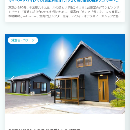
ライベートヴィレッジ[追加料金なし]で２０種のBBQ機材とスマートプ
ロジェクターをご利用いただけます
東京から90分。千葉県九十九里 川のほとりで過ごす１日１組限定のグランピングリ
トリート 「夜通し語り合いたい仲間のために、最高の『火』と『音』を。 ２０種類の
本格機材とsolo stove、室内にはシアター完備。 ハワイ・オアフ島ノースショアにある
サーフコテージをイメージした 約100㎡のグランピングスペースを、完全プライベー
トでご利用いただけます。 必要な道具は準備されているので、ストレス無しでアウト
ドアをお楽しみください。 焚き火を囲み、海風に吹かれながら語らう時間 波の音と共
に目覚める朝ーー ここでは、日常を忘れ、仲間や家族と一緒に ”時間と空間のシェ
ア”を楽しむことができます。 トレーラーハウス2台／コットンテント1張／Riverside
貸別荘・コテージ
Lanai グランピングならではの北欧ブランド・ノルディスク社製コットンテントだけ
でなく、 他にはないフルオーダーメイドのホームシアター付きトレーラーハウス2台を
使った設計のため、 2組グループでもお互いのプライベートを保ちながら快適にお過ご
しいただける、 カジュアルグラマラスなアウトドア体験となります。 川沿いのラナイ
で雰囲気たっぷりのBBQや焚き火をみんなで囲み楽しんだあとは、 それぞれのトレー
ラーハウスでお好みの映画や音楽でゆっくりとお過ごしいただいく。 インドア・アウ
トドア/シェア・プライベート、 それぞれの異なるスタイルをお楽しみいただける空間
をデザインしています。 ”海と共に生きる”という選択 千葉・長生村というローカルの
地でLoaは海と川、 自然と人との”ちょうどいい距離”を大切にしています。 都会の便
利さではなく、自然のリズムに合わせて過ごす豊かさ。 海から300mの好立地に位置し
聞こえてくる波音が皆様を癒してくれることでしょう。 海と川が混ざり合うリバーサ
イドで、 日常を忘れてリラックスするための場所をつくりました。 4〜6名で快適に過
ごせるよう設計しています。 ☆プラン名 ~Hawaiian Camp style~ ＊最大定員６名様
＜利用料金＞ ＊4名様まで同一料金 ：52,800円〜85800円（4名含む） ☆5名様以上で
のご利用の際は追加料金：12,100円〜18,700円 ※利用料金は曜日・シーズン等によ
り変動するダイナミックプライジング＜価格変動制＞です。 ※小学生の追加料金は通
常料金の60％ 幼児＜未就学児＞は無料サービスとなります。 ※幼児はトレーラーハ
ウス1台につき１名までとなります ※施設利用は事前予約制となります。