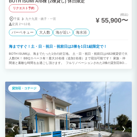
BOTH ISUMI A/B棟 (2棟貸し) 休日限定
リクエスト予約
(税込)
¥ 55,900〜
千葉
九十九里・
銚子・
一宮
定員
2〜12名
バーベキュー
大人数
海が近い
海水浴
海まですぐ！土・日・祝日・祝前日は2棟を1日1組限定で！
BOTH ISUMIは、海までたった1分の好立地。 土・日・祝日・祝前日はAB2棟貸切で大
人数OK！ BBQスペース有！最大10名様（追加2名様）まで宿泊可能です！ 家族・仲
間達と素敵な時間をお過ごし頂けます。 フルリノベーションされた2棟の貸別荘BOTH
ISUMI 海まですぐ！ 海水浴場、人気サーフスポット、マリーナ、漁港などが近隣に多
数！ サーフィン、釣り、ゴルフなど様々なスポーツの拠点にご利用いただけます！
貸別荘・コテージ