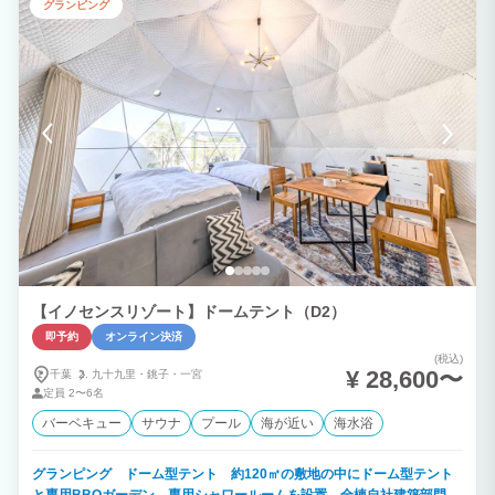
グランピング
【イノセンスリゾート】ドームテント（D2）
即予約
オンライン決済
(税込)
¥ 28,600〜
千葉
九十九里・
銚子・
一宮
定員
2〜6名
バーベキュー
サウナ
プール
海が近い
海水浴
グランピング ドーム型テント 約120㎡の敷地の中にドーム型テント