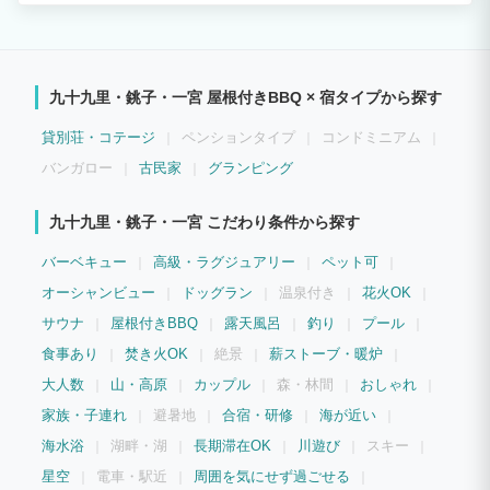
九十九里・銚子・一宮 屋根付きBBQ × 宿タイプから探す
貸別荘・コテージ
ペンションタイプ
コンドミニアム
バンガロー
古民家
グランピング
九十九里・銚子・一宮 こだわり条件から探す
バーベキュー
高級・ラグジュアリー
ペット可
オーシャンビュー
ドッグラン
温泉付き
花火OK
サウナ
屋根付きBBQ
露天風呂
釣り
プール
食事あり
焚き火OK
絶景
薪ストーブ・暖炉
大人数
山・高原
カップル
森・林間
おしゃれ
家族・子連れ
避暑地
合宿・研修
海が近い
海水浴
湖畔・湖
長期滞在OK
川遊び
スキー
星空
電車・駅近
周囲を気にせず過ごせる