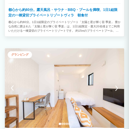
都心から約80分。露天風呂・サウナ・BBQ・プールを満喫、1日1組限
定の一棟貸切プライベートリゾートヴィラ 朝食付
都心から約80分。1日1組限定のプライベートリゾート「太陽と星が輝く宿 季楽」 豊か
な自然に囲まれた「太陽と星が輝く宿 季楽」は、1日1組限定・最大20名様までご利用
いただける一棟貸切のプライベートリゾートです。 約15mのプライベートプール、露
天風呂、サウナ、屋根付きBBQガーデン、広々とした芝生のお庭、5つの鍵付き寝室な
ど、充実した設備をすべて貸切でご利用いただけます。 ご家族三世代旅行、ご友人と
のグループ旅行、女子会、卒業旅行、企業研修、ワーケーション、記念日やお祝いな
ど、さまざまなシーンで特別なひとときをお過ごしください。 【季楽が選ばれる7つ
の魅力】 ① 1日1組限定の完全貸切リゾート 他のお客様を気にすることなく、広大な
グランピング
施設を丸ごと貸切。 大切なご家族や仲間だけで、非日常の贅沢な時間をお楽しみいた
だけます。 ② リゾート気分を満喫できる充実の設備 ・約15mプライベートプール（4
月～10月頃） ・露天風呂 ・サウナ ・屋根付きBBQガーデン ・ガゼボ ・大型トランポ
リン ・広々とした芝生のお庭 ・5つの鍵付き寝室 小さなお子様から大人まで、一日中
思い思いの時間をお過ごしいただけます。 ③ 全員分の朝食付き＆自由に選べるお食事
スタイル ご宿泊料金には、ご宿泊者全員分（幼児から大人まで）のサービスの朝食が
含まれています。 焼き立てパン、自家製ドレッシングのサラダ、卵、ハム、チーズ、
ヨーグルト、コーヒー・紅茶をご用意。セルフクッキングスタイルで、ご家族やご友人
と楽しい朝の時間をお過ごしいただけます。 また、お食事はお客様のスタイルに合わ
せて自由にお選びいただけます。 ・いすみ産の新鮮な食材を使用した「地産地消BBQ
フルコース」 ・地元の旬を味わう和食メニュー ・お好きな食材を持ち込んで楽しむオ
リジナルBBQ ・キッチンを利用した自炊スタイル さらに、大型BBQグリル、調理器
具、BBQ用品一式は無料でご利用いただけます。 屋根付きBBQガーデンなので、天候
を気にせず、大人数でも快適にBBQやお食事をお楽しみいただけます。 ※お食事付き
プランをご希望のお客様は、ご予約時または事前にリクエストください。 地元いすみ
産の新鮮な食材を使用したBBQフルコースや和食メニューなど、ご予算やご希望に合
わせたお食事をご提案いたします。メニュー内容や料金については、お気軽にお問い合