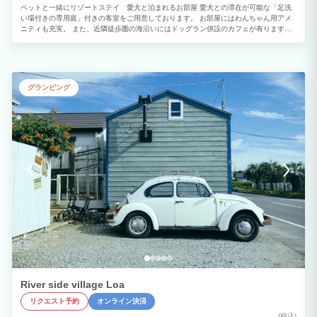
ペットと一緒にリゾートステイ 愛犬と泊まれるお部屋 愛犬との滞在が可能な「足洗
い場付きの専用庭」付きの客室をご用意しております。 お部屋にはわんちゃん用アメ
ニティも充実。 また、近隣徒歩圏の海沿いにはドッグラン併設のカフェが有ります。
その店内ではワンちゃん同伴可能のドッグエリアがあり、リードフリーで利用できます
し、さらに、天然芝のドッグランが併設しております。 海を感じながら、美味しいも
のを食べて、愛犬と存分におでかけを楽しめます♪ 大切な愛犬とかけがえのないリゾー
トステイをお楽しみください。
グランピング
River side village Loa
リクエスト予約
オンライン決済
(税込)