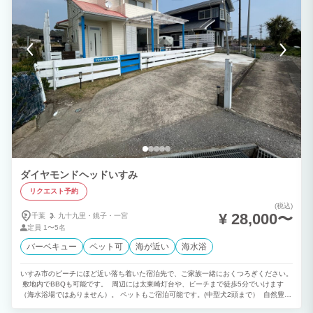
ダイヤモンドヘッドいすみ
リクエスト予約
(税込)
¥ 28,000〜
千葉
九十九里・
銚子・
一宮
定員
1〜5名
バーベキュー
ペット可
海が近い
海水浴
いすみ市のビーチにほど近い落ち着いた宿泊先で、ご家族一緒におくつろぎください。
敷地内でBBQも可能です。 周辺には太東崎灯台や、ビーチまで徒歩5分でいけます
（海水浴場ではありません）。 ペットもご宿泊可能です。(中型犬2頭まで） 自然豊か
で静かな環境、夜は星空もキレイです。 波音を聞きながら、スローライフをお楽しみ