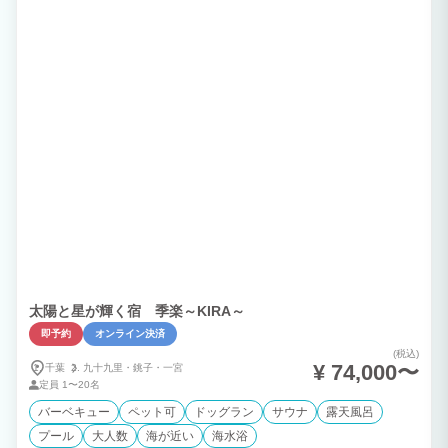
太陽と星が輝く宿 季楽～KIRA～
即予約
オンライン決済
(税込)
¥ 74,000〜
千葉
九十九里・
銚子・
一宮
定員
1〜20名
バーベキュー
ペット可
ドッグラン
サウナ
露天風呂
プール
大人数
海が近い
海水浴