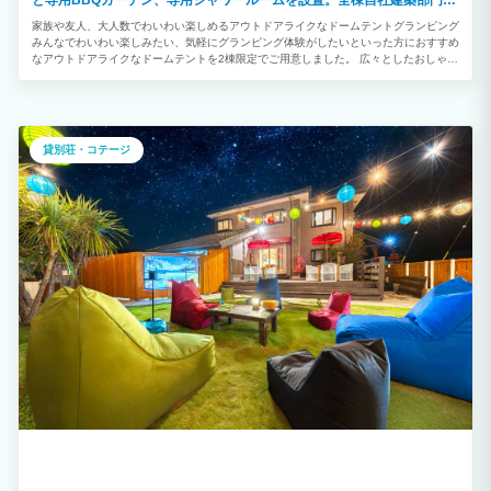
と専用BBQガーデン、専用シャワールームを設置。全棟自社建築部門で
デザイン建築されたお洒落なお部屋です。
家族や友人、大人数でわいわい楽しめるアウトドアライクなドームテントグランピング
みんなでわいわい楽しみたい、気軽にグランピング体験がしたいといった方におすすめ
なアウトドアライクなドームテントを2棟限定でご用意しました。 広々としたおしゃれ
な室内や自然に囲まれた開放的なプライベートガーデンを備えています。 「ご夫婦・
カップル」「学生や友人グループ」との絆を深める特別で楽しいひとときをお過ごしく
ださい。
貸別荘・コテージ