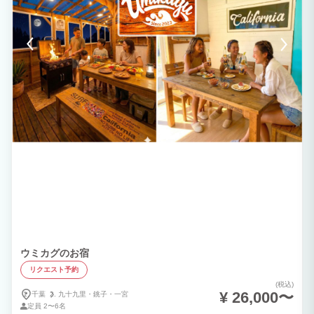
＜利用料金＞ ＊4名様まで同一料金 ：52,800円〜85800円（4名含む） ☆5名様以上で
のご利用の際は追加料金：12,100円〜18,700円 ※利用料金は曜日・シーズン等によ
り変動するダイナミックプライジング＜価格変動制＞です。 ※小学生の追加料金は通
常料金の60％ 幼児＜未就学児＞は無料サービスとなります。 ※幼児はトレーラーハ
ウス1台につき１名までとなります ※施設利用は事前予約制となります。
ウミカグのお宿
リクエスト予約
(税込)
¥ 26,000〜
千葉
九十九里・
銚子・
一宮
定員
2〜6名