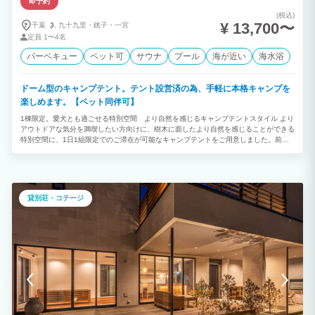
即予約
(税込)
¥ 13,700〜
千葉
九十九里・
銚子・
一宮
定員
1〜4名
バーベキュー
ペット可
サウナ
プール
海が近い
海水浴
ドーム型のキャンプテント。テント設営済の為、手軽に本格キャンプを
楽しめます。【ペット同伴可】
1棟限定。愛犬とも過ごせる特別空間 より自然を感じるキャンプテントスタイル より
アウトドアな気分を満喫したい方向けに、樹木に面したより自然を感じることができる
特別空間に、1日1組限定でのご滞在が可能なキャンプテントをご用意しました。前面
の庭には蚊帳付きガゼボの設置も有り、虫を気にせずお寛ぎ頂けます。 貸切仕様のテ
ントは、開放感がありながらも周りを気にせず誰でも気兼ねなくお過ごしいただけま
す。 ペット同伴でのご滞在も可能です。 リゾート地で気の合う仲間と気軽にキャンプ
体験。ワンランク上のアウトドアステイをお楽しみください。
貸別荘・コテージ