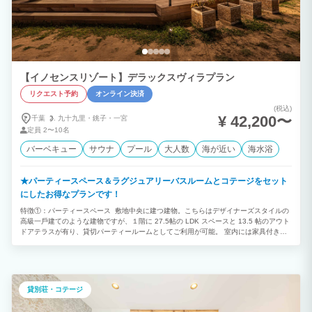
【イノセンスリゾート】デラックスヴィラプラン
リクエスト予約
オンライン決済
(税込)
¥ 42,200〜
千葉
九十九里・
銚子・
一宮
定員
2〜10名
バーベキュー
サウナ
プール
大人数
海が近い
海水浴
★パーティースペース＆ラグジュアリーバスルームとコテージをセット
にしたお得なプランです！
特徴①：パーティースペース 敷地中央に建つ建物。こちらはデザイナーズスタイルの
⾼級⼀⼾建てのような建物ですが、１階に 27.5帖の LDK スペースと 13.5 帖のアウト
ドアテラスが有り、貸切パーティールームとしてご利用が可能。 室内には家具付きで
キッチン・ダイニングスペース・リビングが設けられており、それらを自由にお使い頂
けます。また、室内に設置された冷蔵庫・キッチン（ガスコンロ）・調理器具も自由に
利用可能。 食材セットの BBQ は勿論の事、食材持ち込みの BBQ（コンロ貸し出し追
加注文が必要）など、気軽にホームパーティのように楽しむ事が出来ます。リビングに
はプロジェクターとスピーカーが常設されておりますので、お持ちのスマートフォンの
貸別荘・コテージ
画像を自由に投影したり、音楽を楽しむ事も可能となります。 特徴②：ラグジュアリ
ーバスルーム 建物内１階の中央ホールを挟んで、貸切パーティールームの反対側に