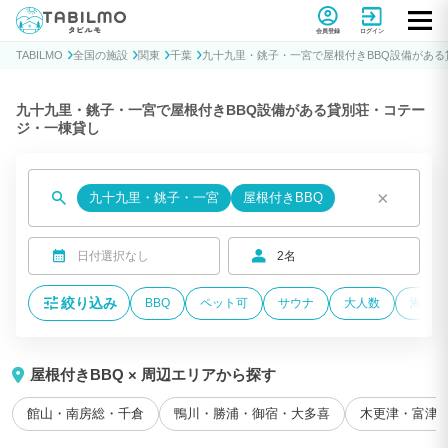
貸別荘コテージ・一棟貸し宿泊予約サイトTABILMO(タビルモ)
会員登録
ログイン
TABILMO
全国の施設
関東
千葉
九十九里・銚子・一宮で屋根付きBBQ設備があ
九十九里・銚子・一宮で屋根付きBBQ設備がある貸別荘・コテー
ジ・一棟貸し
×
九十九里・銚子・一宮
屋根付きBBQ
日付選択なし
2名
絞り込み
BBQ
ペット可
サウナ
大人数
海が近
屋根付きBBQ × 周辺エリアから探す
館山・南房総・千倉
鴨川・勝浦・御宿・大多喜
木更津・富津