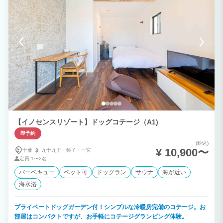
は、３名〜４名で利用できる天然石造りのラグジュアリーバスルームが設置されており
ます。 特徴③：スイートコテージ １⼈〜２⼈の宿泊可能な⼀⼾建てコテージ（ダブ
ルベッド×１）をベッドルームとして利用できます。 皆でパーティルームやアウトサイ
ドテラスで楽しく過ごし、就寝時はそれぞれのコテージでゆっくりとお休みすることが
出来ます。複数⼈のご家族様や友達グループ、プチ社員旅行に最適です！ ♦注意事項♦
ご宿泊者の方々、皆様が快適にお過ごし頂けるように22：00～7：00のクワイエット
タイムを設けております。その為、通常時は共用スペースである、パーティールームと
バスルームは23時には消灯・施錠を行う為、御利用時間はチエックイン～23：00まで
としておりますので、ご理解頂ければ幸いです。又、バスルームのご利用は翌日7時～
チエックアウトのお時間もご利用が可能です。
【イノセンスリゾート】ドッグコテージ（A1)
即予約
(税込)
¥ 10,900〜
千葉
九十九里・
銚子・
一宮
定員
1〜2名
バーベキュー
ペット可
ドッグラン
サウナ
海が近い
海水浴
プライベートドッグガーデン付！シンプルな冷暖房完備のコテージ。お
部屋はコンパクトですが、お手軽にコテージグランピング体験。