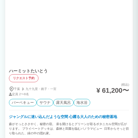
ハーミットたいとう
リクエスト予約
(税込)
¥ 61,200〜
千葉
九十九里・
銚子・
一宮
定員
2〜8名
バーベキュー
サウナ
露天風呂
海水浴
ジャングルに迷い込んだような空間 心躍る大人のための秘密基地
森がそっとささやく、秘密の宿。 扉を開けるとグリーンが彩るボタニカル空間が広が
ります。 プライベートデッキは、森林と田園を臨むパノラマビュー 日常からそっと切
り取られた、緑の中の隠れ家。