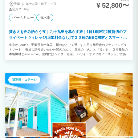
¥ 52,800〜
千葉
九十九里・
銚子・
一宮
定員
2〜6名
バーベキュー
海水浴
焚き火を囲み語らう夜｜九十九里を暮らす旅｜1日1組限定2棟貸切のプ
ライベートヴィレッジ[追加料金なし]で２０種のBBQ機材とスマートプ
ロジェクターをご利用いただけます
東京から90分。千葉県九十九里 川のほとりで過ごす１日１組限定のグランピングリ
トリート 「夜通し語り合いたい仲間のために、最高の『火』と『音』を。 ２０種類の
本格機材とsolo stove、室内にはシアター完備。 ハワイ・オアフ島ノースショアにある
サーフコテージをイメージした 約100㎡のグランピングスペースを、完全プライベー
トでご利用いただけます。 必要な道具は準備されているので、ストレス無しでアウト
ドアをお楽しみください。 焚き火を囲み、海風に吹かれながら語らう時間 波の音と共
に目覚める朝ーー ここでは、日常を忘れ、仲間や家族と一緒に ”時間と空間のシェ
ア”を楽しむことができます。 トレーラーハウス2台／コットンテント1張／Riverside
貸別荘・コテージ
Lanai グランピングならではの北欧ブランド・ノルディスク社製コットンテントだけ
でなく、 他にはないフルオーダーメイドのホームシアター付きトレーラーハウス2台を
使った設計のため、 2組グループでもお互いのプライベートを保ちながら快適にお過ご
しいただける、 カジュアルグラマラスなアウトドア体験となります。 川沿いのラナイ
で雰囲気たっぷりのBBQや焚き火をみんなで囲み楽しんだあとは、 それぞれのトレー
ラーハウスでお好みの映画や音楽でゆっくりとお過ごしいただいく。 インドア・アウ
トドア/シェア・プライベート、 それぞれの異なるスタイルをお楽しみいただける空間
をデザインしています。 ”海と共に生きる”という選択 千葉・長生村というローカルの
地でLoaは海と川、 自然と人との”ちょうどいい距離”を大切にしています。 都会の便
利さではなく、自然のリズムに合わせて過ごす豊かさ。 海から300mの好立地に位置し
聞こえてくる波音が皆様を癒してくれることでしょう。 海と川が混ざり合うリバーサ
イドで、 日常を忘れてリラックスするための場所をつくりました。 4〜6名で快適に過
ごせるよう設計しています。 ☆プラン名 ~Hawaiian Camp style~ ＊最大定員６名様