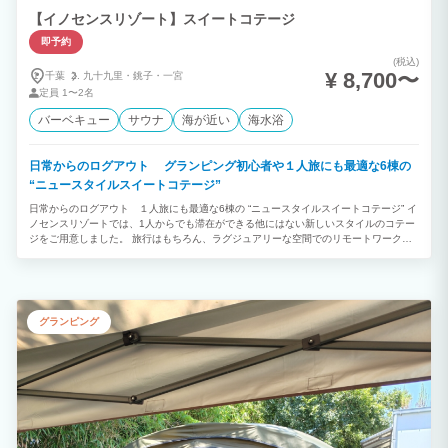
わせください。 ④ 最大20名様まで快適に宿泊 5つの鍵付き寝室を備えているため、大
【イノセンスリゾート】スイートコテージ
人数でもプライベート空間を確保。 三世代旅行や親族旅行、サークル旅行などでも、
ゆったりと快適にお過ごしいただけます。 ⑤ 記念日・サプライズにも対応 お誕生日
即予約
や結婚記念日など、大切な日を彩るケーキやサプライズ演出もご相談ください。 幹事
(税込)
様と事前にお打ち合わせを行い、思い出に残る特別な時間をお手伝いいたします。 ⑥
¥ 8,700〜
千葉
九十九里・
銚子・
一宮
電車でも安心！無料送迎サービス 東京駅から特急で約60分、上総一ノ宮駅まで無料送
定員
1〜2名
迎を行っております。（事前予約・6名様まで） ご希望のお客様には、チェックイン前
にスーパーへのお買い物にもお立ち寄りいたしますので、食材や飲み物の買い出しも安
バーベキュー
サウナ
海が近い
海水浴
心です。 お車がなくても快適にご滞在いただけるため、電車でのグループ旅行やご家
族旅行にも大変ご好評いただいております。 ⑦ 大人数イベントや日帰り利用も対応
ご宿泊だけでなく、 ・日帰りBBQ ・ガーデンパーティー ・企業研修 ・懇親会 ・誕生
日常からのログアウト グランピング初心者や１人旅にも最適な6棟の
日会・記念日パーティー などもご相談いただけます。 お客様のご希望に合わせたプラ
ンをご提案いたします。 心に残る、特別な一日を。 「遊ぶ」「癒される」「語り合
“ニュースタイルスイートコテージ”
う」。 そのすべてが叶う、1日1組限定のプライベートリゾート。 大切なご家族やご
日常からのログアウト １人旅にも最適な6棟の “ニュースタイルスイートコテージ” イ
友人と過ごす、かけがえのない時間。 都会の喧騒を離れ、自然に包まれながら、笑顔
ノセンスリゾートでは、1人からでも滞在ができる他にはない新しいスタイルのコテー
あふれる特別な思い出を「太陽と星が輝く宿 季楽」でお過ごしください。
ジをご用意しました。 旅行はもちろん、ラグジュアリーな空間でのリモートワークと
いったお仕事での滞在も良いでしょう。 複数グループで数棟に滞在し、全員でBBQや
パーティーの団欒スペースとして、敷地中央の貸切パーティールームをご利用。といっ
た滞在なんかもおすすめです。 自然景観に恵まれたリゾート地であなただけの滞在を
お楽しみください。
グランピング