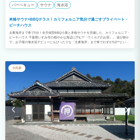
バーベキュー
サウナ
海水浴
本格サウナ×BBQテラス！カリフォルニア気分で過ごすプライベート・
ビーチハウス
太東海岸まで車で5分！全天候型BBQ小屋と本格サウナを完備した、カリフォルニア・
ビーチハウス 千葉県いすみ市の穏やかな海辺に佇む**「ウミカグのお宿」。 波が静か
で、お子様の海水浴デビューにもぴったりな「太東海岸」まで車でわずか5分**という
好立地です。 白壁にライトブルーの扉が映える西海岸スタイルの邸宅には、雨や強い
風の日でも安心して楽しめる専用の**「BBQ小屋」や、心身を整える「本格サウナ」**
を完備。1日1組限定のプライベートな空間で、大切な人たちと特別な休日をお過ごし
ください。 ■ 誰と来ても最高に楽しめる、3つの宿泊スタイル 1. 【家族旅行】お子様
の笑顔が主役。海辺の別荘体験 海水浴も移動もラクラク： 波が穏やかな太東海岸まで
古民家
車で5分。たっぷり遊んだ後も、すぐに宿へ戻ってお風呂やシャワーへ直行できます。
見守れるお庭： 広い芝生の庭は、お子様の専用プレイグラウンド。大人はリビングか
ら見守りながら、ゆったりとくつろげます。 天候に負けない思い出： 屋根・壁付きの
「BBQ小屋」があるから、突然の雨でも大丈夫。楽しみにしていたBBQを予定通り開
催できます。 2. 【カップル】サウナと星空に癒やされる、二人だけの「ととのい」時
間 プライベートサウナを独占： 誰にも邪魔されない専用サウナで、好きなだけセルフ
ロウリュ。水風呂の後は、テラスで潮風に吹かれる極上の外気浴を。 フォトジェニッ
クな空間： カリフォルニアスタイルの内装は、どこを切り取っても最高の写真に。 星
空の特等席： 晴れた夜は、ウッドデッキのソファに腰掛けて満天の星空を二人占め。
3. 【グループ旅行】開放感バツグン！仲間と盛り上がる大人の休日 全天候型BBQ小屋
で乾杯！： 雨や風を遮るしっかりとした造りの「BBQ小屋」なら、夜まで天気を気に
せず盛り上がれます。 一棟貸しならではの自由度： 高い天井のロフトや個室など、
広々とした空間でプライバシーを保ちつつ、賑やかな時間を共有できます。 本格サウ
ナ合宿： 仲間内で交互にサウナを楽しみ、庭で語り合う。一棟貸切だからこそ叶う贅
沢な体験です。 ■ 施設スペック タイプ： 一棟貸切（プライベートヴィラ） 主な設