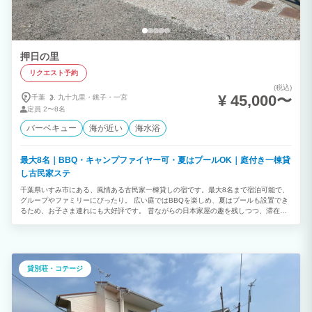
備： 全天候型BBQ小屋、本格サウナ、水風呂、広大な芝生の庭、ウッドデッキ、高天
井ロフト、Wi-Fi完備
押日の里
リクエスト予約
(税込)
¥ 45,000〜
千葉
九十九里・
銚子・
一宮
定員
2〜8名
バーベキュー
海が近い
海水浴
最大8名｜BBQ・キャンプファイヤー可・夏はプールOK｜庭付き一棟貸
し古民家ステ
千葉県いすみ市にある、風情ある古民家一棟貸しの宿です。最大8名まで宿泊可能で、
グループやファミリーにぴったり。 広い庭ではBBQを楽しめ、夏はプールも設置でき
るため、お子さま連れにも大好評です。 昔ながらの日本家屋の趣を残しつつ、滞在に
必要な設備はしっかり整えているため、快適にお過ごしいただけます。 縁側でのんび
り過ごしたり、仲間と食事を囲んだり、夜には満天の星を眺めたり——。 自然豊かな
環境で、“暮らすように泊まる”体験をぜひお楽しみください。
貸別荘・コテージ