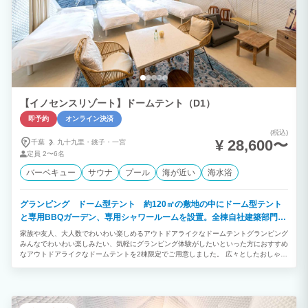
【イノセンスリゾート】ドームテント（D1）
即予約
オンライン決済
(税込)
¥ 28,600〜
千葉
九十九里・
銚子・
一宮
定員
2〜6名
バーベキュー
サウナ
プール
海が近い
海水浴
グランピング ドーム型テント 約120㎡の敷地の中にドーム型テント
と専用BBQガーデン、専用シャワールームを設置。全棟自社建築部門で
デザイン建築されたお洒落なお部屋です。
家族や友人、大人数でわいわい楽しめるアウトドアライクなドームテントグランピング
みんなでわいわい楽しみたい、気軽にグランピング体験がしたいといった方におすすめ
なアウトドアライクなドームテントを2棟限定でご用意しました。 広々としたおしゃれ
な室内や自然に囲まれた開放的なプライベートガーデンを備えています。 「ご夫婦・
カップル」「学生や友人グループ」との絆を深める特別で楽しいひとときをお過ごしく
ださい。