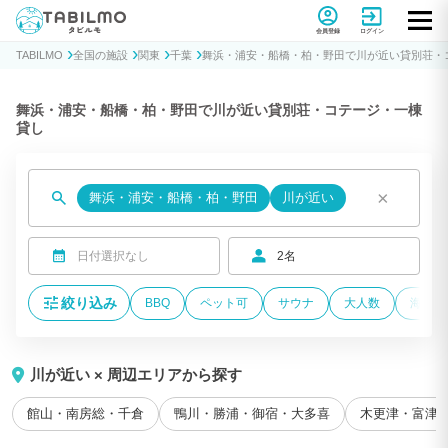
貸別荘コテージ・一棟貸し宿泊予約サイトTABILMO(タビルモ)
会員登録
ログイン
TABILMO
全国の施設
関東
千葉
舞浜・浦安・船橋・柏・野田で川が近い貸別荘・
舞浜・浦安・船橋・柏・野田で川が近い貸別荘・コテージ・一棟
貸し
×
舞浜・浦安・船橋・柏・野田
川が近い
日付選択なし
2名
絞り込み
BBQ
ペット可
サウナ
大人数
海が近
川が近い × 周辺エリアから探す
館山・南房総・千倉
鴨川・勝浦・御宿・大多喜
木更津・富津