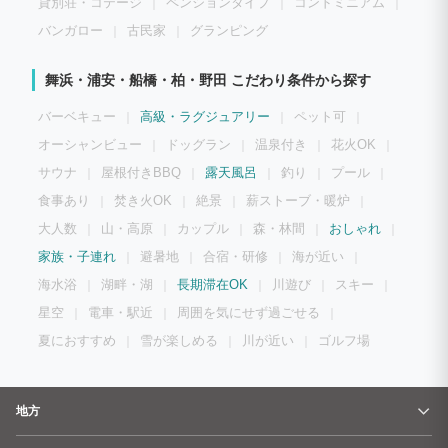
貸別荘・コテージ
ペンションタイプ
コンドミニアム
バンガロー
古民家
グランピング
舞浜・浦安・船橋・柏・野田 こだわり条件から探す
バーベキュー
高級・ラグジュアリー
ペット可
オーシャンビュー
ドッグラン
温泉付き
花火OK
サウナ
屋根付きBBQ
露天風呂
釣り
プール
食事あり
焚き火OK
絶景
薪ストーブ・暖炉
大人数
山・高原
カップル
森・林間
おしゃれ
家族・子連れ
避暑地
合宿・研修
海が近い
海水浴
湖畔・湖
長期滞在OK
川遊び
スキー
星空
電車・駅近
周囲を気にせず過ごせる
夏におすすめ
雪が楽しめる
川が近い
ゴルフ場
地方