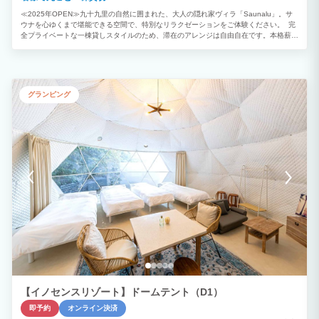
≪2025年OPEN≫九十九里の自然に囲まれた、大人の隠れ家ヴィラ「Saunalu」。サ
ウナを心ゆくまで堪能できる空間で、特別なリラクゼーションをご体験ください。 完
全プライベートな一棟貸しスタイルのため、滞在のアレンジは自由自在です。本格薪サ
ウナで汗を流した後は、九十九里の風を感じる外気浴へ。さらに併設したBBQエリア
でゆったりお食事をお楽しみいただけます。 「サウナ・食・自然・眠り」のすべてが
揃う空間で、大切な仲間やご家族と、記憶に残る時間をお過ごしください。 【施設の
特徴・設備】 ■最大5名様まで：1R＋ロフト / シングルベッド５台 ■本格薪サウナ完
備：薪仕様の湿式サウナ。セルフロウリュもお楽しみいただけます。 ■屋外バス・水風
グランピング
呂完備：水風呂とお湯の両方を楽しめます。サウナ後の温冷交代浴に。 ■設備充実：コ
ンロ、キッチン用品、洗濯機、冷蔵庫、製氷機、ウォーターサーバーなど完備 ■BBQ
利用可能：BBQグリル有り ※炭はご持参ください ■非対面セルフチェックイン：暗証
番号を入力して入室いただけます。※番号はメールにてご案内いたします。 ■アクセ
ス：海まで徒歩約3分の好立地。人気の「蓮沼ウォーターガーデン」や、買い出しに便
利なスーパー・道の駅も車で約5〜10分圏内です。
【イノセンスリゾート】ドームテント（D1）
即予約
オンライン決済