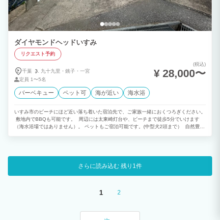
ダイヤモンドヘッドいすみ
リクエスト予約
(税込)
¥ 28,000〜
千葉
九十九里・
銚子・
一宮
定員
1〜5名
バーベキュー
ペット可
海が近い
海水浴
いすみ市のビーチにほど近い落ち着いた宿泊先で、ご家族一緒におくつろぎください。
敷地内でBBQも可能です。 周辺には太東崎灯台や、ビーチまで徒歩5分でいけます
（海水浴場ではありません）。 ペットもご宿泊可能です。(中型犬2頭まで） 自然豊か
で静かな環境、夜は星空もキレイです。 波音を聞きながら、スローライフをお楽しみ
頂けます。
さらに読み込む
残り1件
1
2