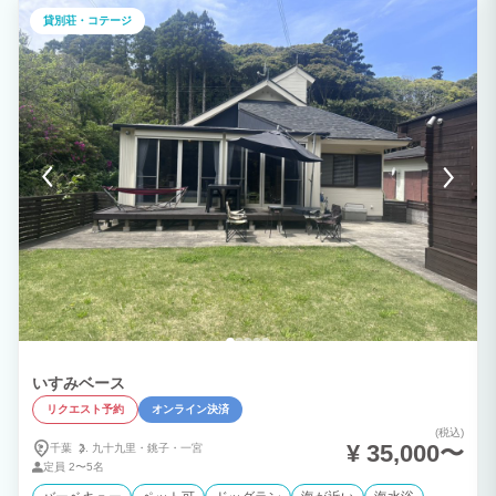
貸別荘・コテージ
いすみベース
リクエスト予約
オンライン決済
(税込)
¥ 35,000〜
千葉
九十九里・
銚子・
一宮
定員
2〜5名