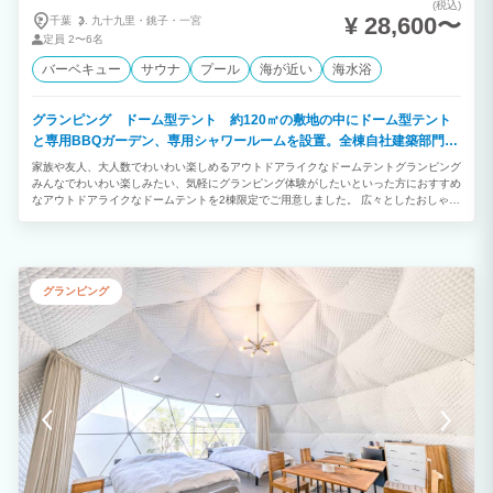
(税込)
¥ 28,600〜
千葉
九十九里・
銚子・
一宮
定員
2〜6名
バーベキュー
サウナ
プール
海が近い
海水浴
グランピング ドーム型テント 約120㎡の敷地の中にドーム型テント
と専用BBQガーデン、専用シャワールームを設置。全棟自社建築部門で
デザイン建築されたお洒落なお部屋です。
家族や友人、大人数でわいわい楽しめるアウトドアライクなドームテントグランピング
みんなでわいわい楽しみたい、気軽にグランピング体験がしたいといった方におすすめ
なアウトドアライクなドームテントを2棟限定でご用意しました。 広々としたおしゃれ
な室内や自然に囲まれた開放的なプライベートガーデンを備えています。 「ご夫婦・
カップル」「学生や友人グループ」との絆を深める特別で楽しいひとときをお過ごしく
ださい。
グランピング