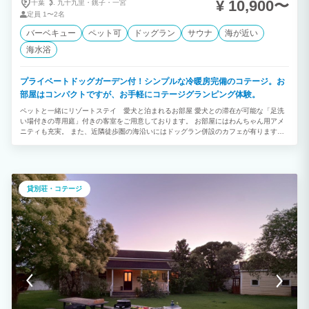
¥ 10,900〜
千葉
九十九里・
銚子・
一宮
定員
1〜2名
バーベキュー
ペット可
ドッグラン
サウナ
海が近い
海水浴
プライベートドッグガーデン付！シンプルな冷暖房完備のコテージ。お
部屋はコンパクトですが、お手軽にコテージグランピング体験。
ペットと一緒にリゾートステイ 愛犬と泊まれるお部屋 愛犬との滞在が可能な「足洗
い場付きの専用庭」付きの客室をご用意しております。 お部屋にはわんちゃん用アメ
ニティも充実。 また、近隣徒歩圏の海沿いにはドッグラン併設のカフェが有ります。
その店内ではワンちゃん同伴可能のドッグエリアがあり、リードフリーで利用できます
し、さらに、天然芝のドッグランが併設しております。 海を感じながら、美味しいも
のを食べて、愛犬と存分におでかけを楽しめます♪ 大切な愛犬とかけがえのないリゾー
トステイをお楽しみください。
貸別荘・コテージ