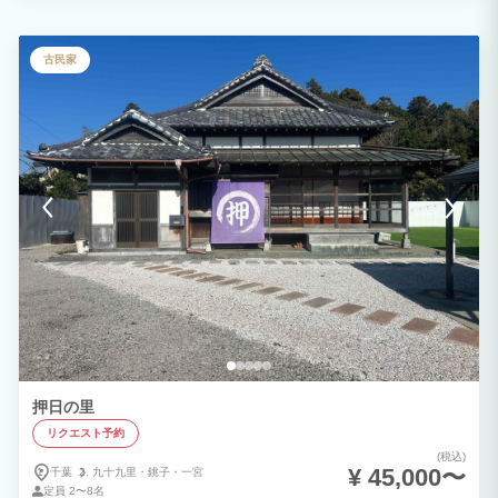
古民家
押日の里
リクエスト予約
(税込)
¥ 45,000〜
千葉
九十九里・
銚子・
一宮
定員
2〜8名