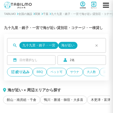
貸別荘コテージ・一棟貸し宿泊予約サイトTABILMO(タビルモ)
会員登録
ログイン
TABILMO
全国の施設
関東
千葉
九十九里・銚子・一宮で海が近い貸別荘・コテー
九十九里・銚子・一宮で海が近い貸別荘・コテージ・一棟貸し
×
九十九里・銚子・一宮
海が近い
日付選択なし
2名
絞り込み
BBQ
ペット可
サウナ
大人数
温泉付
海が近い × 周辺エリアから探す
館山・南房総・千倉
鴨川・勝浦・御宿・大多喜
木更津・富津