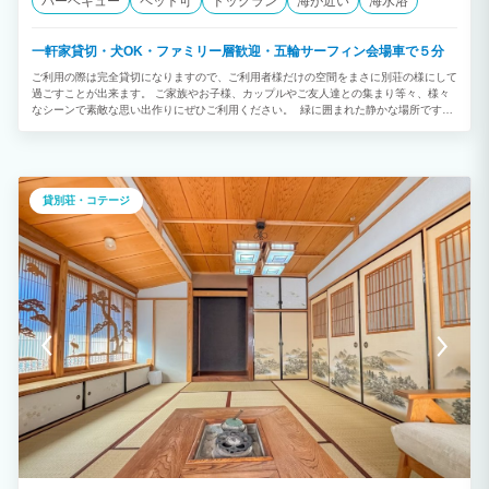
バーベキュー
ペット可
ドッグラン
海が近い
海水浴
一軒家貸切・犬OK・ファミリー層歓迎・五輪サーフィン会場車で５分
ご利用の際は完全貸切になりますので、ご利用者様だけの空間をまさに別荘の様にして
過ごすことが出来ます。 ご家族やお子様、カップルやご友人達との集まり等々、様々
なシーンで素敵な思い出作りにぜひご利用ください。 緑に囲まれた静かな場所です
が、コンビニやスーパーマーケット、ドラッグストア、ホームセンターなども車で数分
の距離にあります。 また地元海鮮、地豚、地酒が美味しい居酒屋も近くにあり送迎も
しております。 朝日が綺麗なプライベートビーチのような海まで徒歩3分で行けます
し釣りもお楽しみいただけます。 東京オリンピックサーフィン会場の釣ヶ崎海岸まで
車で5分の宿です。 定員は5名様です。（小学生未満2名様まで無料） 和室、ロフトに
貸別荘・コテージ
布団を敷いてお休みいただけます。シングルが5セット用意してあります。 駅までの送
迎はご相談下さい。 ペット宿泊：1，100円/頭 ※ケージはご持参ください。 アニバ
ーサリーケーキ（４号）3,600円～承れます。 【お部屋】 ●定員5名様（小学生未満2
名様まで無料） ●携帯電話の電波が入りづらいですが、(docomo以外は圏外になりま
す)Wi-Fiがございますのでご安心ください。 ♪近隣イベント 大大原漁港【港の朝
市】・・毎週日曜（８時～１２時）3月 椿公園 椿祭り 3月上旬～4上旬：茂原公園
茂原桜まつり 5月下旬：WSLQS 6000 ICHINOMIYA CHIBA OPEN 5月末～6月初
旬：山田川周辺 ホタル見学 7月中旬頃：南九十九里はまぐり祭り 7/31，8/7，8/13：
観光地引網 7月下旬：茂原七夕祭り 8月上旬：一宮町納涼花火大会 9上旬 ：上総国一宮
祭り 9中旬 ：上総十二社祭り（はだか祭り） 9月下旬：九十九里トライアスロン 【近
隣おすすめ名産品】 イチゴ：12月中旬～4月中旬 とまと：通年 地酒：3月ごろ新酒 長
生メロン：6月下旬～7月中旬 梨：7月下旬～10月中旬 外房伊勢海老（千葉ブランド水
産物認定品）：4月～5月、8月～12月 太東地タコ（千葉ブランド水産物認定品）：12
月～1月 機械根サザエ：4月～5月、8月 ブルーベリー：5月末～8月