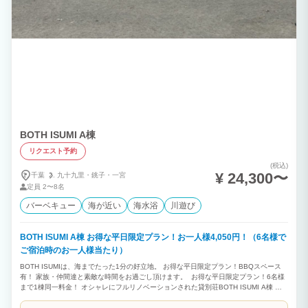
BOTH ISUMI A棟
リクエスト予約
(税込)
¥ 24,300〜
千葉
九十九里・
銚子・
一宮
定員
2〜8名
バーベキュー
海が近い
海水浴
川遊び
BOTH ISUMI A棟 お得な平日限定プラン！お一人様4,050円！（6名様で
ご宿泊時のお一人様当たり）
BOTH ISUMIは、海までたった1分の好立地。 お得な平日限定プラン！BBQスペース
有！ 家族・仲間達と素敵な時間をお過ごし頂けます。 お得な平日限定プラン！6名様
まで1棟同一料金！ オシャレにフルリノベーションされた貸別荘BOTH ISUMI A棟 海
まですぐ！ 海水浴場、人気サーフスポット、マリーナ、漁港などが近隣に多数！ サー
フィン、釣り、ゴルフなど様々なスポーツの拠点にご利用いただけます！