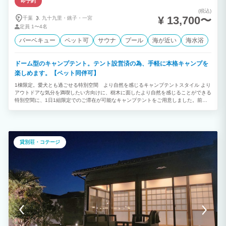
即予約
(税込)
¥ 13,700〜
千葉
九十九里・
銚子・
一宮
定員
1〜4名
バーベキュー
ペット可
サウナ
プール
海が近い
海水浴
ドーム型のキャンプテント。テント設営済の為、手軽に本格キャンプを
楽しめます。【ペット同伴可】
1棟限定。愛犬とも過ごせる特別空間 より自然を感じるキャンプテントスタイル より
アウトドアな気分を満喫したい方向けに、樹木に面したより自然を感じることができる
特別空間に、1日1組限定でのご滞在が可能なキャンプテントをご用意しました。前面
の庭には蚊帳付きガゼボの設置も有り、虫を気にせずお寛ぎ頂けます。 貸切仕様のテ
ントは、開放感がありながらも周りを気にせず誰でも気兼ねなくお過ごしいただけま
す。 ペット同伴でのご滞在も可能です。 リゾート地で気の合う仲間と気軽にキャンプ
体験。ワンランク上のアウトドアステイをお楽しみください。
貸別荘・コテージ