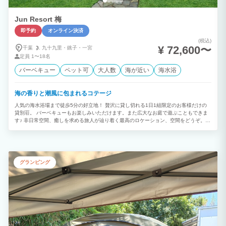
Jun Resort 梅
即予約
オンライン決済
(税込)
¥ 72,600〜
千葉
九十九里・
銚子・
一宮
定員
1〜18名
バーベキュー
ペット可
大人数
海が近い
海水浴
海の香りと潮風に包まれるコテージ
人気の海水浴場まで徒歩5分の好立地！ 贅沢に貸し切れる1日1組限定のお客様だけの
貸別荘。 バーベキューもお楽しみいただけます。また広大なお庭で遊ぶこともできま
す♪ 非日常空間、癒しを求める旅人が辿り着く最高のロケーション、空間をどうぞ。
◆無料でバーベキューが出来る◆ バーベキュー器材をすべて無料でご用意しておりま
す。 グリルや網、炭を準備しておりますので、食材を買うだけでバーベキューができ
ちゃいます。 地元の食材を使って是非バーベキューをお楽しみください。 ◆ジャグジ
ー付きコテージ◆ 当コテージは外にジャグジーがついております。 海の香りを感じな
がらゆっくりと楽しむことができます。 夜には星空を眺めながら入浴もでき、日頃の
グランピング
疲れを癒すことができます。 是非ご利用ください。 ※ご入浴の際は必ず水着をご着用
ください。