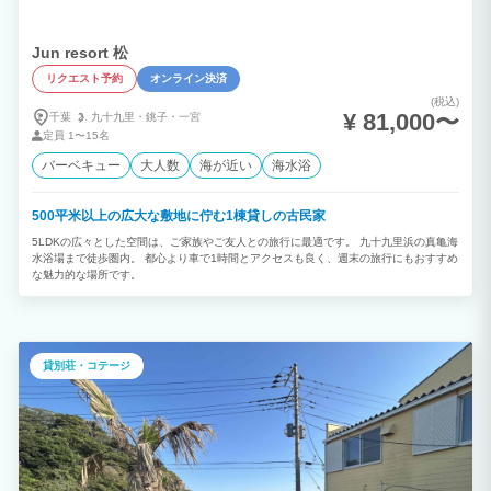
Jun resort 松
リクエスト予約
オンライン決済
(税込)
¥ 81,000〜
千葉
九十九里・
銚子・
一宮
定員
1〜15名
バーベキュー
大人数
海が近い
海水浴
500平米以上の広大な敷地に佇む1棟貸しの古民家
5LDKの広々とした空間は、ご家族やご友人との旅行に最適です。 九十九里浜の真亀海
水浴場まで徒歩圏内。 都心より車で1時間とアクセスも良く、週末の旅行にもおすすめ
な魅力的な場所です。
貸別荘・コテージ