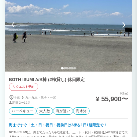
BOTH ISUMI A/B棟 (2棟貸し) 休日限定
リクエスト予約
(税込)
¥ 55,900〜
千葉
九十九里・
銚子・
一宮
定員
2〜12名
バーベキュー
大人数
海が近い
海水浴
海まですぐ！土・日・祝日・祝前日は2棟を1日1組限定で！
BOTH ISUMIは、海までたった1分の好立地。 土・日・祝日・祝前日はAB2棟貸切で大
人数OK！ BBQスペース有！最大10名様（追加2名様）まで宿泊可能です！ 家族・仲