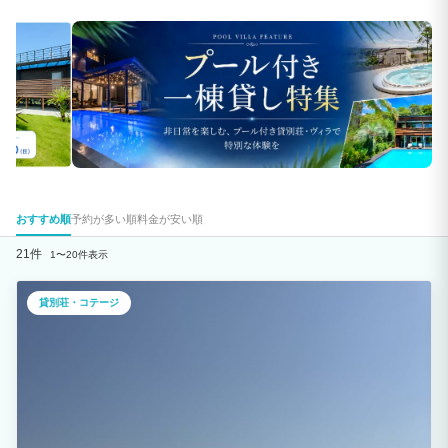
おすすめ順
予約が多い順
料金が安い順
21件
1〜20件表示
貸別荘・コテージ