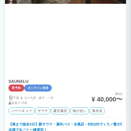
SAUNALU
即予約
オンライン決済
(税込)
¥ 40,000〜
千葉
九十九里・
銚子・
一宮
定員
1〜5名
バーベキュー
サウナ
露天風呂
海が近い
海水浴
【海まで徒歩3分】薪サウナ・屋外バス・水風呂・BBQ付ヴィラ／最大5
名様で丸ごと一棟貸切！