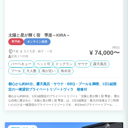
太陽と星が輝く宿 季楽～KIRA～
即予約
オンライン決済
(税込)
¥ 74,000〜
千葉
九十九里・
銚子・
一宮
定員
1〜20名
バーベキュー
ペット可
ドッグラン
サウナ
露天風呂
プール
大人数
海が近い
海水浴
都心から約80分。露天風呂・サウナ・BBQ・プールを満喫、1日1組限
定の一棟貸切プライベートリゾートヴィラ 朝食付
都心から約80分。1日1組限定のプライベートリゾート「太陽と星が輝く宿 季楽」 豊か
な自然に囲まれた「太陽と星が輝く宿 季楽」は、1日1組限定・最大20名様までご利用
いただける一棟貸切のプライベートリゾートです。 約15mのプライベートプール、露
天風呂、サウナ、屋根付きBBQガーデン、広々とした芝生のお庭、5つの鍵付き寝室な
ど、充実した設備をすべて貸切でご利用いただけます。 ご家族三世代旅行、ご友人と
のグループ旅行、女子会、卒業旅行、企業研修、ワーケーション、記念日やお祝いな
ど、さまざまなシーンで特別なひとときをお過ごしください。 【季楽が選ばれる7つ
の魅力】 ① 1日1組限定の完全貸切リゾート 他のお客様を気にすることなく、広大な