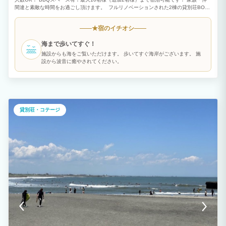
間達と素敵な時間をお過ごし頂けます。 フルリノベーションされた2棟の貸別荘BOTH
ISUMI 海まですぐ！ 海水浴場、人気サーフスポット、マリーナ、漁港などが近隣に多
数！ サーフィン、釣り、ゴルフなど様々なスポーツの拠点にご利用いただけます！
宿のイチオシ
★
海まで歩いてすぐ！
施設からも海をご覧いただけます。 歩いてすぐ海岸がございます。 施
設から波音に癒やされてください。
貸別荘・コテージ