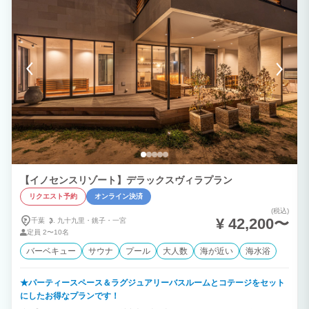
【イノセンスリゾート】デラックスヴィラプラン
リクエスト予約
オンライン決済
(税込)
¥ 42,200〜
千葉
九十九里・
銚子・
一宮
定員
2〜10名
バーベキュー
サウナ
プール
大人数
海が近い
海水浴
★パーティースペース＆ラグジュアリーバスルームとコテージをセット
にしたお得なプランです！