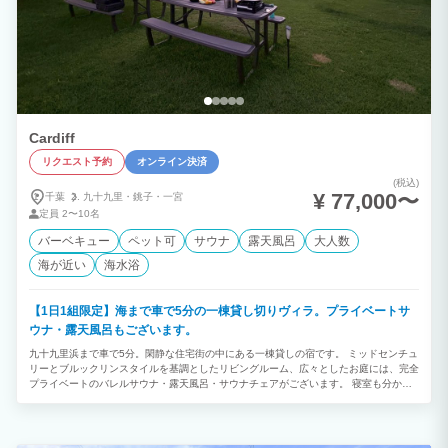
Cardiff
リクエスト予約
オンライン決済
(税込)
¥ 77,000〜
千葉
九十九里・
銚子・
一宮
定員
2〜10名
バーベキュー
ペット可
サウナ
露天風呂
大人数
海が近い
海水浴
【1日1組限定】海まで車で5分の一棟貸し切りヴィラ。プライベートサ
ウナ・露天風呂もございます。
九十九里浜まで車で5分。閑静な住宅街の中にある一棟貸しの宿です。 ミッドセンチュ
リーとブルックリンスタイルを基調としたリビングルーム、広々としたお庭には、完全
プライベートのバレルサウナ・露天風呂・サウナチェアがございます。 寝室も分かれ
ておりますので、世代家族や友人ともプライベート空間を保持しながらお寛ぎいただけ
ます。 ■オプション料金 小型・中型犬：3,300円(税込)/匹 大型犬：5,500円(税込)/匹
※ご予約リクエスト時、オプションよりご選択をお願いいたします。