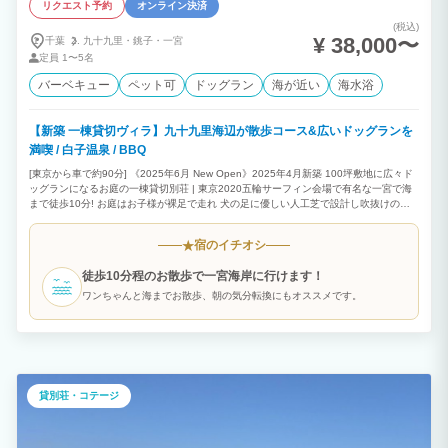
リクエスト予約
オンライン決済
(税込)
¥ 38,000〜
千葉
九十九里・
銚子・
一宮
定員
1〜5名
バーベキュー
ペット可
ドッグラン
海が近い
海水浴
【新築 一棟貸切ヴィラ】九十九里海辺が散歩コース&広いドッグランを
満喫 / 白子温泉 / BBQ
[東京から車で約90分] 《2025年6月 New Open》2025年4月新築 100坪敷地に広々ド
ッグランになるお庭の一棟貸切別荘 | 東京2020五輪サーフィン会場で有名な一宮で海
まで徒歩10分! お庭はお子様が裸足で走れ 犬の足に優しい人工芝で設計し吹抜けのリ
ビング/テラスでお庭の様子を見守れます。(0歳児から歓迎) 鳥のさえずりを聴きながら
BBQや屋外テーブルセット/バドミントン/犬用ミニプールなどお庭で楽しめます。 玄
宿のイチオシ
★
関脇/お庭の水道エリアで汚れた足などを洗うことができます。
徒歩10分程のお散歩で一宮海岸に行けます！
ワンちゃんと海までお散歩、朝の気分転換にもオススメです。
貸別荘・コテージ