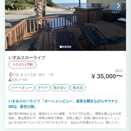
いすみスローライフ
リクエスト予約
(税込)
¥ 35,000〜
千葉
九十九里・
銚子・
一宮
定員
2〜5名
バーベキュー
サウナ
海が近い
海水浴
いすみスローライフ 「オーシャンビュー、波音を聞きながらサウナと
BBQ、星空の宿」
波の音がBGMになる、海辺のととのい体験。 サウナで汗を流し、潮風を感じながら外
気浴。 夜は星空の下、仲間とBBQで乾杯。 自然と遊び、自然に癒やされる—— ここ
はいすみのオーシャンビューサウナ＆ステイ。 あなたの五感がよろこぶ、新しいスロ
ーライフのかたち。 カップル、仲間達と自然を感じて楽しめます。