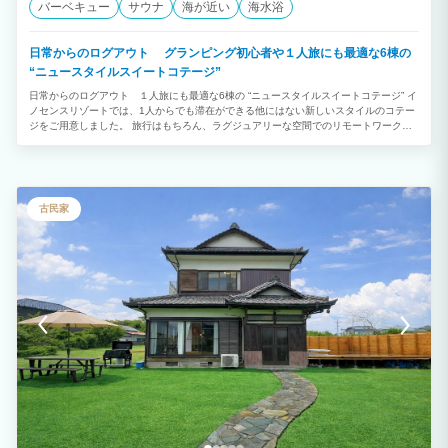
バーベキュー
サウナ
海が近い
海水浴
日常からのログアウト グランピング初心者や１人旅にも最適な6棟の
“ニュースタイルスイートコテージ”
日常からのログアウト １人旅にも最適な6棟の “ニュースタイルスイートコテージ” イ
ノセンスリゾートでは、1人からでも滞在ができる他にはない新しいスタイルのコテー
ジをご用意しました。 旅行はもちろん、ラグジュアリーな空間でのリモートワークと
いったお仕事での滞在も良いでしょう。 複数グループで数棟に滞在し、全員でBBQや
パーティーの団欒スペースとして、敷地中央の貸切パーティールームをご利用。といっ
た滞在なんかもおすすめです。 自然景観に恵まれたリゾート地であなただけの滞在を
お楽しみください。
古民家