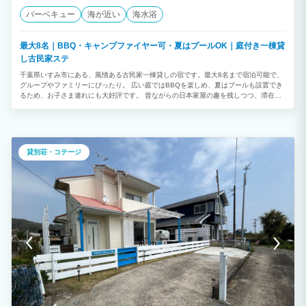
バーベキュー
海が近い
海水浴
最大8名｜BBQ・キャンプファイヤー可・夏はプールOK｜庭付き一棟貸
し古民家ステ
千葉県いすみ市にある、風情ある古民家一棟貸しの宿です。最大8名まで宿泊可能で、
グループやファミリーにぴったり。 広い庭ではBBQを楽しめ、夏はプールも設置でき
るため、お子さま連れにも大好評です。 昔ながらの日本家屋の趣を残しつつ、滞在に
必要な設備はしっかり整えているため、快適にお過ごしいただけます。 縁側でのんび
り過ごしたり、仲間と食事を囲んだり、夜には満天の星を眺めたり——。 自然豊かな
環境で、“暮らすように泊まる”体験をぜひお楽しみください。
貸別荘・コテージ