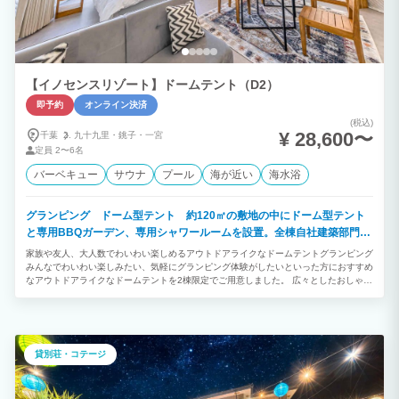
【イノセンスリゾート】ドームテント（D2）
即予約
オンライン決済
(税込)
¥ 28,600〜
千葉
九十九里・
銚子・
一宮
定員
2〜6名
バーベキュー
サウナ
プール
海が近い
海水浴
グランピング ドーム型テント 約120㎡の敷地の中にドーム型テント
と専用BBQガーデン、専用シャワールームを設置。全棟自社建築部門で
デザイン建築されたお洒落なお部屋です。
家族や友人、大人数でわいわい楽しめるアウトドアライクなドームテントグランピング
みんなでわいわい楽しみたい、気軽にグランピング体験がしたいといった方におすすめ
なアウトドアライクなドームテントを2棟限定でご用意しました。 広々としたおしゃれ
な室内や自然に囲まれた開放的なプライベートガーデンを備えています。 「ご夫婦・
カップル」「学生や友人グループ」との絆を深める特別で楽しいひとときをお過ごしく
ださい。
貸別荘・コテージ