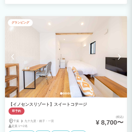
う」。 そのすべてが叶う、1日1組限定のプライベートリゾート。 大切なご家族やご
友人と過ごす、かけがえのない時間。 都会の喧騒を離れ、自然に包まれながら、笑顔
あふれる特別な思い出を「太陽と星が輝く宿 季楽」でお過ごしください。
グランピング
【イノセンスリゾート】スイートコテージ
即予約
(税込)
¥ 8,700〜
千葉
九十九里・
銚子・
一宮
定員
1〜2名