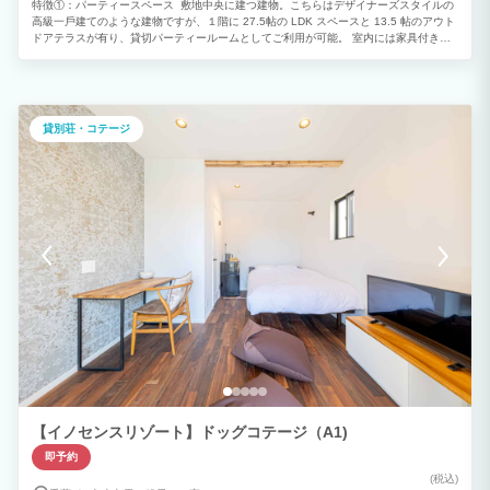
特徴①：パーティースペース 敷地中央に建つ建物。こちらはデザイナーズスタイルの
⾼級⼀⼾建てのような建物ですが、１階に 27.5帖の LDK スペースと 13.5 帖のアウト
ドアテラスが有り、貸切パーティールームとしてご利用が可能。 室内には家具付きで
キッチン・ダイニングスペース・リビングが設けられており、それらを自由にお使い頂
けます。また、室内に設置された冷蔵庫・キッチン（ガスコンロ）・調理器具も自由に
利用可能。 食材セットの BBQ は勿論の事、食材持ち込みの BBQ（コンロ貸し出し追
加注文が必要）など、気軽にホームパーティのように楽しむ事が出来ます。リビングに
はプロジェクターとスピーカーが常設されておりますので、お持ちのスマートフォンの
貸別荘・コテージ
画像を自由に投影したり、音楽を楽しむ事も可能となります。 特徴②：ラグジュアリ
ーバスルーム 建物内１階の中央ホールを挟んで、貸切パーティールームの反対側に
は、３名〜４名で利用できる天然石造りのラグジュアリーバスルームが設置されており
ます。 特徴③：スイートコテージ １⼈〜２⼈の宿泊可能な⼀⼾建てコテージ（ダブ
ルベッド×１）をベッドルームとして利用できます。 皆でパーティルームやアウトサイ
ドテラスで楽しく過ごし、就寝時はそれぞれのコテージでゆっくりとお休みすることが
出来ます。複数⼈のご家族様や友達グループ、プチ社員旅行に最適です！ ♦注意事項♦
ご宿泊者の方々、皆様が快適にお過ごし頂けるように22：00～7：00のクワイエット
タイムを設けております。その為、通常時は共用スペースである、パーティールームと
バスルームは23時には消灯・施錠を行う為、御利用時間はチエックイン～23：00まで
としておりますので、ご理解頂ければ幸いです。又、バスルームのご利用は翌日7時～
チエックアウトのお時間もご利用が可能です。
【イノセンスリゾート】ドッグコテージ（A1)
即予約
(税込)