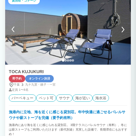
貸別荘・コテージ
施設を丸ごと貸切。 大切なご家族や仲間だけで、非日常の贅沢な時間をお楽しみいた
だけます。 ② リゾート気分を満喫できる充実の設備 ・約15mプライベートプール（4
月～10月頃） ・露天風呂 ・サウナ ・屋根付きBBQガーデン ・ガゼボ ・大型トランポ
リン ・広々とした芝生のお庭 ・5つの鍵付き寝室 小さなお子様から大人まで、一日中
思い思いの時間をお過ごしいただけます。 ③ 全員分の朝食付き＆自由に選べるお食事
スタイル ご宿泊料金には、ご宿泊者全員分（幼児から大人まで）のサービスの朝食が
含まれています。 焼き立てパン、自家製ドレッシングのサラダ、卵、ハム、チーズ、
ヨーグルト、コーヒー・紅茶をご用意。セルフクッキングスタイルで、ご家族やご友人
と楽しい朝の時間をお過ごしいただけます。 また、お食事はお客様のスタイルに合わ
せて自由にお選びいただけます。 ・いすみ産の新鮮な食材を使用した「地産地消BBQ
フルコース」 ・地元の旬を味わう和食メニュー ・お好きな食材を持ち込んで楽しむオ
リジナルBBQ ・キッチンを利用した自炊スタイル さらに、大型BBQグリル、調理器
具、BBQ用品一式は無料でご利用いただけます。 屋根付きBBQガーデンなので、天候
を気にせず、大人数でも快適にBBQやお食事をお楽しみいただけます。 ※お食事付き
プランをご希望のお客様は、ご予約時または事前にリクエストください。 地元いすみ
TOCA KUJUKURI
産の新鮮な食材を使用したBBQフルコースや和食メニューなど、ご予算やご希望に合
わせたお食事をご提案いたします。メニュー内容や料金については、お気軽にお問い合
即予約
オンライン決済
わせください。 ④ 最大20名様まで快適に宿泊 5つの鍵付き寝室を備えているため、大
千葉
九十九里・
銚子・
一宮
人数でもプライベート空間を確保。 三世代旅行や親族旅行、サークル旅行などでも、
ゆったりと快適にお過ごしいただけます。 ⑤ 記念日・サプライズにも対応 お誕生日
定員
1〜8名
や結婚記念日など、大切な日を彩るケーキやサプライズ演出もご相談ください。 幹事
バーベキュー
ペット可
サウナ
海が近い
海水浴
様と事前にお打ち合わせを行い、思い出に残る特別な時間をお手伝いいたします。 ⑥
電車でも安心！無料送迎サービス 東京駅から特急で約60分、上総一ノ宮駅まで無料送
迎を行っております。（事前予約・6名様まで） ご希望のお客様には、チェックイン前
漁港内に立地、海を近くに感じる貸別荘。年中快適に過ごせるバレルサ
にスーパーへのお買い物にもお立ち寄りいたしますので、食材や飲み物の買い出しも安
心です。 お車がなくても快適にご滞在いただけるため、電車でのグループ旅行やご家
ウナや薪ストーブを完備（要予約有料）
族旅行にも大変ご好評いただいております。 ⑦ 大人数イベントや日帰り利用も対応
漁港内にあり海を近くに感じられる貸別荘。 3階テラスにバレルサウナ（有料）、冬に
ご宿泊だけでなく、 ・日帰りBBQ ・ガーデンパーティー ・企業研修 ・懇親会 ・誕生
は薪ストーブもご利用いただけます（薪代別途）充実した設備で、長期滞在にもおすす
日会・記念日パーティー などもご相談いただけます。 お客様のご希望に合わせたプラ
め！
ンをご提案いたします。 心に残る、特別な一日を。 「遊ぶ」「癒される」「語り合