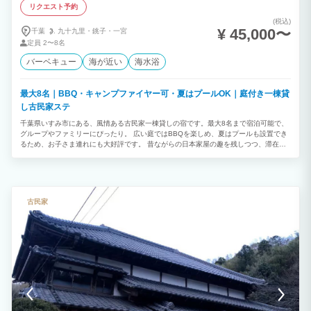
リクエスト予約
(税込)
¥ 45,000〜
千葉
九十九里・
銚子・
一宮
定員
2〜8名
バーベキュー
海が近い
海水浴
最大8名｜BBQ・キャンプファイヤー可・夏はプールOK｜庭付き一棟貸
し古民家ステ
千葉県いすみ市にある、風情ある古民家一棟貸しの宿です。最大8名まで宿泊可能で、
グループやファミリーにぴったり。 広い庭ではBBQを楽しめ、夏はプールも設置でき
るため、お子さま連れにも大好評です。 昔ながらの日本家屋の趣を残しつつ、滞在に
必要な設備はしっかり整えているため、快適にお過ごしいただけます。 縁側でのんび
り過ごしたり、仲間と食事を囲んだり、夜には満天の星を眺めたり——。 自然豊かな
環境で、“暮らすように泊まる”体験をぜひお楽しみください。
古民家