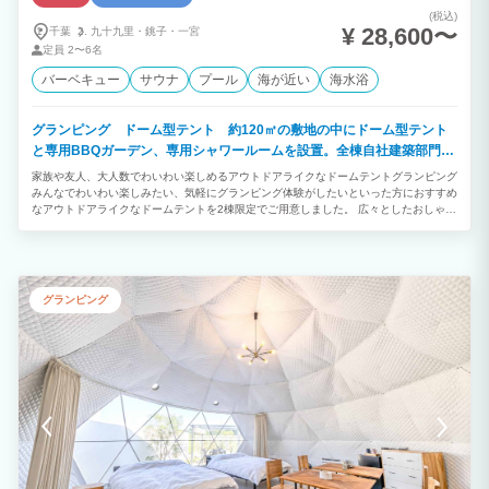
(税込)
¥ 28,600〜
千葉
九十九里・
銚子・
一宮
定員
2〜6名
バーベキュー
サウナ
プール
海が近い
海水浴
グランピング ドーム型テント 約120㎡の敷地の中にドーム型テント
と専用BBQガーデン、専用シャワールームを設置。全棟自社建築部門で
デザイン建築されたお洒落なお部屋です。
家族や友人、大人数でわいわい楽しめるアウトドアライクなドームテントグランピング
みんなでわいわい楽しみたい、気軽にグランピング体験がしたいといった方におすすめ
なアウトドアライクなドームテントを2棟限定でご用意しました。 広々としたおしゃれ
な室内や自然に囲まれた開放的なプライベートガーデンを備えています。 「ご夫婦・
カップル」「学生や友人グループ」との絆を深める特別で楽しいひとときをお過ごしく
ださい。
グランピング