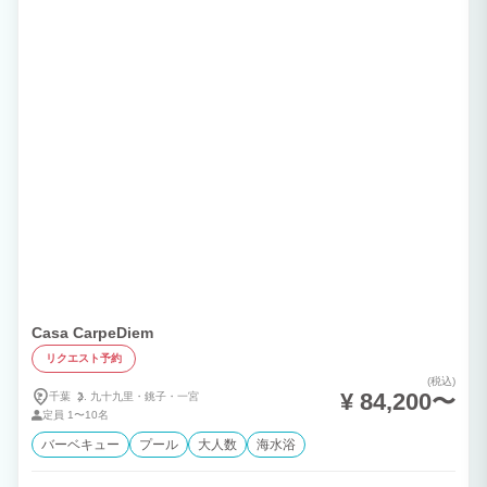
Casa CarpeDiem
リクエスト予約
(税込)
¥ 84,200〜
千葉
九十九里・
銚子・
一宮
定員
1〜10名
バーベキュー
プール
大人数
海水浴