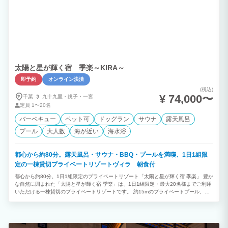
太陽と星が輝く宿 季楽～KIRA～
即予約
オンライン決済
(税込)
¥ 74,000〜
千葉
九十九里・
銚子・
一宮
定員
1〜20名
バーベキュー
ペット可
ドッグラン
サウナ
露天風呂
プール
大人数
海が近い
海水浴
都心から約80分。露天風呂・サウナ・BBQ・プールを満喫、1日1組限
定の一棟貸切プライベートリゾートヴィラ 朝食付
都心から約80分。1日1組限定のプライベートリゾート「太陽と星が輝く宿 季楽」 豊か
な自然に囲まれた「太陽と星が輝く宿 季楽」は、1日1組限定・最大20名様までご利用
いただける一棟貸切のプライベートリゾートです。 約15mのプライベートプール、露
天風呂、サウナ、屋根付きBBQガーデン、広々とした芝生のお庭、5つの鍵付き寝室な
ど、充実した設備をすべて貸切でご利用いただけます。 ご家族三世代旅行、ご友人と
のグループ旅行、女子会、卒業旅行、企業研修、ワーケーション、記念日やお祝いな
ど、さまざまなシーンで特別なひとときをお過ごしください。 【季楽が選ばれる7つ