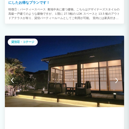
ンをご提案いたします。 心に残る、特別な一日を。 「遊ぶ」「癒される」「語り合
にしたお得なプランです！
う」。 そのすべてが叶う、1日1組限定のプライベートリゾート。 大切なご家族やご
特徴①：パーティースペース 敷地中央に建つ建物。こちらはデザイナーズスタイルの
友人と過ごす、かけがえのない時間。 都会の喧騒を離れ、自然に包まれながら、笑顔
⾼級⼀⼾建てのような建物ですが、１階に 27.5帖の LDK スペースと 13.5 帖のアウト
あふれる特別な思い出を「太陽と星が輝く宿 季楽」でお過ごしください。
ドアテラスが有り、貸切パーティールームとしてご利用が可能。 室内には家具付きで
キッチン・ダイニングスペース・リビングが設けられており、それらを自由にお使い頂
けます。また、室内に設置された冷蔵庫・キッチン（ガスコンロ）・調理器具も自由に
利用可能。 食材セットの BBQ は勿論の事、食材持ち込みの BBQ（コンロ貸し出し追
加注文が必要）など、気軽にホームパーティのように楽しむ事が出来ます。リビングに
はプロジェクターとスピーカーが常設されておりますので、お持ちのスマートフォンの
貸別荘・コテージ
画像を自由に投影したり、音楽を楽しむ事も可能となります。 特徴②：ラグジュアリ
ーバスルーム 建物内１階の中央ホールを挟んで、貸切パーティールームの反対側に
は、３名〜４名で利用できる天然石造りのラグジュアリーバスルームが設置されており
ます。 特徴③：スイートコテージ １⼈〜２⼈の宿泊可能な⼀⼾建てコテージ（ダブ
ルベッド×１）をベッドルームとして利用できます。 皆でパーティルームやアウトサイ
ドテラスで楽しく過ごし、就寝時はそれぞれのコテージでゆっくりとお休みすることが
出来ます。複数⼈のご家族様や友達グループ、プチ社員旅行に最適です！ ♦注意事項♦
ご宿泊者の方々、皆様が快適にお過ごし頂けるように22：00～7：00のクワイエット
タイムを設けております。その為、通常時は共用スペースである、パーティールームと
バスルームは23時には消灯・施錠を行う為、御利用時間はチエックイン～23：00まで
としておりますので、ご理解頂ければ幸いです。又、バスルームのご利用は翌日7時～
チエックアウトのお時間もご利用が可能です。