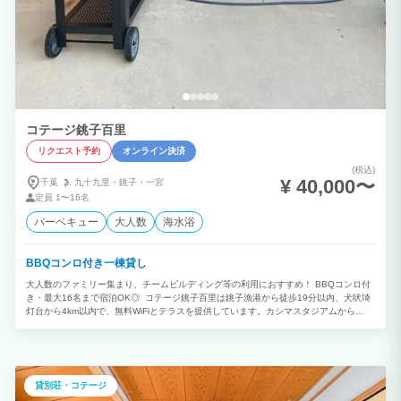
コテージ銚子百里
リクエスト予約
オンライン決済
(税込)
¥ 40,000〜
千葉
九十九里・
銚子・
一宮
定員
1〜16名
バーベキュー
大人数
海水浴
BBQコンロ付き一棟貸し
大人数のファミリー集まり、チームビルディング等の利用におすすめ！ BBQコンロ付
き・最大16名まで宿泊OK◎ コテージ銚子百里は銚子漁港から徒歩19分以内、犬吠埼
灯台から4km以内で、無料WiFiとテラスを提供しています。カシマスタジアムから
39kmの宿泊施設で、庭と無料専用駐車場を提供しています。 ベッドルーム3室、リビ
ングルーム、設備の整ったキッチン（冷蔵庫付）、バスルーム（ビデ、無料バスアメニ
ティ付）2室が備わるエアコン付きの別荘です。バスルームにはシャワーとヘアドライ
ヤーが備わります。 コテージ銚子百里から猿田神社まで14km、Ikisu Shrineまで30km
です。成田国際空港まで47kmです。
貸別荘・コテージ