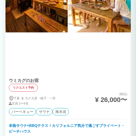
ウミカグのお宿
リクエスト予約
(税込)
¥ 26,000〜
千葉
九十九里・
銚子・
一宮
定員
2〜6名
バーベキュー
サウナ
海水浴
本格サウナ×BBQテラス！カリフォルニア気分で過ごすプライベート・
ビーチハウス