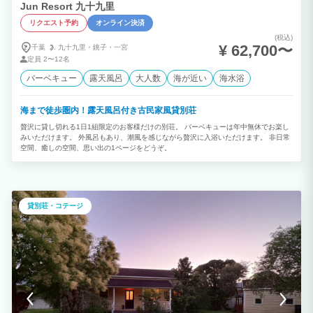
Jun Resort 九十九里
リクエスト予約
オンライン決済
(税込)
¥ 62,700〜
千葉
九十九里・
銚子・
一宮
定員
2〜12名
バーベキュー
露天風呂
大人数
海が近い
海水浴
海まで徒歩圏内！露天風呂付き古民家風貸別荘
贅沢に貸し切れる1日1組限定のお客様だけの別荘。 バーベキューは年中無休でお楽し
みいただけます。 外風呂もあり、潮風を感じながら贅沢に入浴いただけます。 非日常
空間、癒しの空間、思い出の1ページをどうぞ。
貸別荘・コテージ