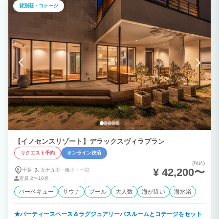
の魅力】 ① 1日1組限定の完全貸切リゾート 他のお客様を気にすることなく、広大な
貸別荘・コテージ
施設を丸ごと貸切。 大切なご家族や仲間だけで、非日常の贅沢な時間をお楽しみいた
だけます。 ② リゾート気分を満喫できる充実の設備 ・約15mプライベートプール（4
月～10月頃） ・露天風呂 ・サウナ ・屋根付きBBQガーデン ・ガゼボ ・大型トランポ
リン ・広々とした芝生のお庭 ・5つの鍵付き寝室 小さなお子様から大人まで、一日中
思い思いの時間をお過ごしいただけます。 ③ 全員分の朝食付き＆自由に選べるお食事
スタイル ご宿泊料金には、ご宿泊者全員分（幼児から大人まで）のサービスの朝食が
含まれています。 焼き立てパン、自家製ドレッシングのサラダ、卵、ハム、チーズ、
ヨーグルト、コーヒー・紅茶をご用意。セルフクッキングスタイルで、ご家族やご友人
と楽しい朝の時間をお過ごしいただけます。 また、お食事はお客様のスタイルに合わ
せて自由にお選びいただけます。 ・いすみ産の新鮮な食材を使用した「地産地消BBQ
フルコース」 ・地元の旬を味わう和食メニュー ・お好きな食材を持ち込んで楽しむオ
リジナルBBQ ・キッチンを利用した自炊スタイル さらに、大型BBQグリル、調理器
具、BBQ用品一式は無料でご利用いただけます。 屋根付きBBQガーデンなので、天候
を気にせず、大人数でも快適にBBQやお食事をお楽しみいただけます。 ※お食事付き
プランをご希望のお客様は、ご予約時または事前にリクエストください。 地元いすみ
産の新鮮な食材を使用したBBQフルコースや和食メニューなど、ご予算やご希望に合
わせたお食事をご提案いたします。メニュー内容や料金については、お気軽にお問い合
わせください。 ④ 最大20名様まで快適に宿泊 5つの鍵付き寝室を備えているため、大
【イノセンスリゾート】デラックスヴィラプラン
人数でもプライベート空間を確保。 三世代旅行や親族旅行、サークル旅行などでも、
ゆったりと快適にお過ごしいただけます。 ⑤ 記念日・サプライズにも対応 お誕生日
リクエスト予約
オンライン決済
や結婚記念日など、大切な日を彩るケーキやサプライズ演出もご相談ください。 幹事
様と事前にお打ち合わせを行い、思い出に残る特別な時間をお手伝いいたします。 ⑥
(税込)
¥ 42,200〜
千葉
九十九里・
銚子・
一宮
電車でも安心！無料送迎サービス 東京駅から特急で約60分、上総一ノ宮駅まで無料送
迎を行っております。（事前予約・6名様まで） ご希望のお客様には、チェックイン前
定員
2〜10名
にスーパーへのお買い物にもお立ち寄りいたしますので、食材や飲み物の買い出しも安
バーベキュー
サウナ
プール
大人数
海が近い
海水浴
心です。 お車がなくても快適にご滞在いただけるため、電車でのグループ旅行やご家
族旅行にも大変ご好評いただいております。 ⑦ 大人数イベントや日帰り利用も対応
ご宿泊だけでなく、 ・日帰りBBQ ・ガーデンパーティー ・企業研修 ・懇親会 ・誕生
★パーティースペース＆ラグジュアリーバスルームとコテージをセット
日会・記念日パーティー などもご相談いただけます。 お客様のご希望に合わせたプラ