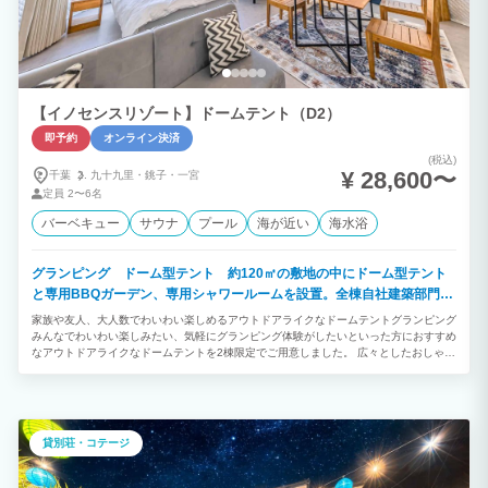
【イノセンスリゾート】ドームテント（D2）
即予約
オンライン決済
(税込)
¥ 28,600〜
千葉
九十九里・
銚子・
一宮
定員
2〜6名
バーベキュー
サウナ
プール
海が近い
海水浴
グランピング ドーム型テント 約120㎡の敷地の中にドーム型テント
と専用BBQガーデン、専用シャワールームを設置。全棟自社建築部門で
デザイン建築されたお洒落なお部屋です。
家族や友人、大人数でわいわい楽しめるアウトドアライクなドームテントグランピング
みんなでわいわい楽しみたい、気軽にグランピング体験がしたいといった方におすすめ
なアウトドアライクなドームテントを2棟限定でご用意しました。 広々としたおしゃれ
な室内や自然に囲まれた開放的なプライベートガーデンを備えています。 「ご夫婦・
カップル」「学生や友人グループ」との絆を深める特別で楽しいひとときをお過ごしく
ださい。
貸別荘・コテージ