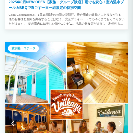
2025年9月NEW OPEN【家族・グループ歓迎】雨でも安心！室内温水プ
ール＆BBQで過ごす一日一組限定の特別空間
Casa CarpeDiemは、1日1組限定の特別な貸別荘。複合用途の建物内にありながらも、
他のお客様と空間を共有することはなく、完全プライベートで心ゆくまでおくつろぎい
ただけます。 徒歩圏内には美しい海やコンビニ、地元の飲食店が点在し、利便性も抜
群。 敷地内にはおしゃれなカフェやレンタルスペースも併設され、滞在中の過ごし方
は自由自在です。 室内温水プールと室内BBQグリルを備えたデザイナーズ空間が魅
力。 天候や季節を気にせず、好きな時間に贅沢な体験を楽しめます。お子様連れのフ
ァミリーはもちろん、カップルやグループ旅行にも最適です。 ロフトスペースは“秘密
基地”のような遊び心あふれる空間。木の温もりを感じるインテリアや柔らかな光が差
貸別荘・コテージ
し込む寝室など、どのシーンにもくつろぎを提供します。 Casa CarpeDiemで過ごす
時間は、五感で味わう「新感覚ステイ」。ちょっと特別な滞在で、心に残る思い出をー
ーーー。 【1 階】 ◉室内温水プール 天候に左右されず室内でお客様専用の快適な温度
でプールが1年中楽しめます！ ◉DK 室内グリルで本格BBQをお楽しみください！ 雨風
気にせずBBQが楽しめます♪ ガス式グリルで炭・火おこしも不要。 ・ダイニングテー
ブル ・大型冷蔵庫 ・電子レンジ ・トースター ・ケトル ・食器 ・カトラリー ・調理
器具 ◉バスルーム（浴槽・シャワーあり） ◉トイレ×２ ◉寝室×２（セミダブル各部屋２
台） 【1.5F】 ◉寝室×１（布団人数に合わせて） ◉シアタールーム ・テレビ ・ソファ
・ロフト 【エクステリア】 ・敷地内駐車場 2台まで無料(徒歩数分の場所に無料駐車
場1台もお停めいただけます） ・シャワースペース完備 〇オプションメニュー〇 滞在
をさらに豊かに彩るお食事オプションもご用意しております。 ・海鮮舟盛り ・BBQお
肉セット ・お野菜おつまみセット ・ご朝食 特別なひとときをより贅沢に。ぜひお好み
に合わせてご利用ください。※オプションご注文はご予約確定後にご案内いたします。