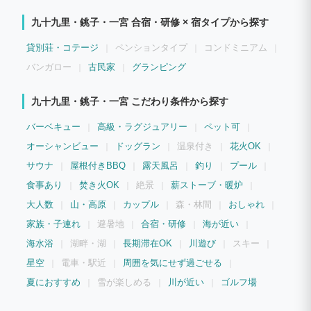
は、6名までの宿泊（ベッドルーム2名・和室6名）、オープンキッチン、風呂、トイ
レ、談笑スペースを備えます。何と言いましても、昔ながらの古民家に、現代のデザイ
九十九里・銚子・一宮 合宿・研修 × 宿タイプから探す
ンと色調を見事なまでに調和させた空間が、みなさんに喜ばれています。
貸別荘・コテージ
ペンションタイプ
コンドミニアム
バンガロー
古民家
グランピング
九十九里・銚子・一宮 こだわり条件から探す
バーベキュー
高級・ラグジュアリー
ペット可
オーシャンビュー
ドッグラン
温泉付き
花火OK
サウナ
屋根付きBBQ
露天風呂
釣り
プール
食事あり
焚き火OK
絶景
薪ストーブ・暖炉
大人数
山・高原
カップル
森・林間
おしゃれ
家族・子連れ
避暑地
合宿・研修
海が近い
海水浴
湖畔・湖
長期滞在OK
川遊び
スキー
星空
電車・駅近
周囲を気にせず過ごせる
夏におすすめ
雪が楽しめる
川が近い
ゴルフ場