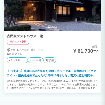
古民家ゲストハウス・蓮
リクエスト予約
(税込)
¥ 61,700〜
千葉
九十九里・
銚子・
一宮
定員
1〜6名
バーベキュー
ペット可
海水浴
【一棟貸し】築100年の古民家を全面リニューアル、首都圏からアクア
ライン・圏央道経由でたったの1時間『何もしない贅沢な癒し時間を里
山で』」
築100年の古民家を全面リニューアル、2020年3月にNEW OPEN！ 古民家の風情はそ
のままに、最先端の建築のつくりで「冬寒くない」ハイブリッド古民家®が誕生しまし
た。圏央道アクアライン経由で都心よりわずか1時間で、里山暮らしを堪能できます。
「特別なことは何もないけれど・・どこか懐かしい」そんな贅沢をお楽しみいただけま
す。薪暖炉付きのリビングには、ゆったりくつろげるカウチソファをご用意しました。
脱日常の癒し時間をお過ごしください。 ゲストハウス「蓮（れん）」は、今日まで
に、法事の会食や、宿泊、イベント、憩いの場として使用されております。施設内に