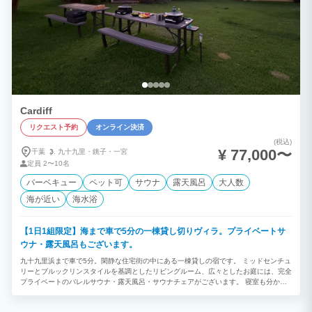
Cardiff
リクエスト予約
オンライン決済
(税込)
¥ 77,000〜
千葉
九十九里・
銚子・
一宮
定員
2〜10名
バーベキュー
ペット可
サウナ
露天風呂
大人数
海が近い
海水浴
【1日1組限定】海まで車で5分の一棟貸し切りヴィラ。プライベートサ
ウナ・露天風呂もございます。
九十九里浜まで車で5分。閑静な住宅街の中にある一棟貸しの宿です。 ミッドセンチュ
リーとブルックリンスタイルを基調としたリビングルーム、広々としたお庭には、完全
プライベートのバレルサウナ・露天風呂・サウナチェアがございます。 寝室も分かれ
ておりますので、世代家族や友人ともプライベート空間を保持しながらお寛ぎいただけ
ます。 ■オプション料金 小型・中型犬：3,300円(税込)/匹 大型犬：5,500円(税込)/匹