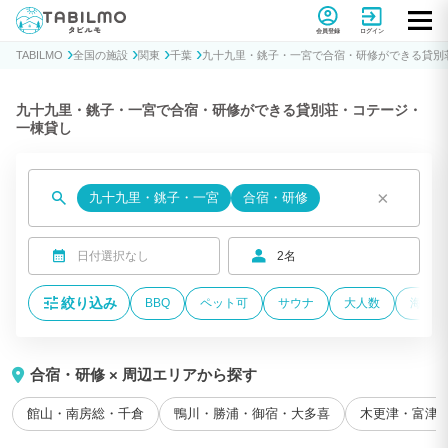
貸別荘コテージ・一棟貸し宿泊予約サイトTABILMO(タビルモ)
会員登録
ログイン
TABILMO
全国の施設
関東
千葉
九十九里・銚子・一宮で合宿・研修ができる貸別
九十九里・銚子・一宮で合宿・研修ができる貸別荘・コテージ・
一棟貸し
×
九十九里・銚子・一宮
合宿・研修
日付選択なし
2名
絞り込み
BBQ
ペット可
サウナ
大人数
海が近
合宿・研修 × 周辺エリアから探す
館山・南房総・千倉
鴨川・勝浦・御宿・大多喜
木更津・富津