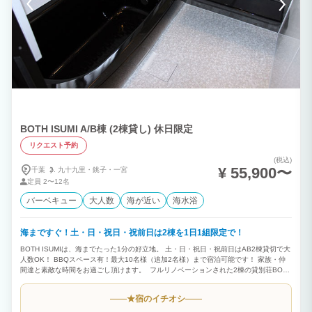
BOTH ISUMI A/B棟 (2棟貸し) 休日限定
リクエスト予約
(税込)
¥ 55,900〜
千葉
九十九里・
銚子・
一宮
定員
2〜12名
バーベキュー
大人数
海が近い
海水浴
海まですぐ！土・日・祝日・祝前日は2棟を1日1組限定で！
BOTH ISUMIは、海までたった1分の好立地。 土・日・祝日・祝前日はAB2棟貸切で大
人数OK！ BBQスペース有！最大10名様（追加2名様）まで宿泊可能です！ 家族・仲
間達と素敵な時間をお過ごし頂けます。 フルリノベーションされた2棟の貸別荘BOTH
ISUMI 海まですぐ！ 海水浴場、人気サーフスポット、マリーナ、漁港などが近隣に多
数！ サーフィン、釣り、ゴルフなど様々なスポーツの拠点にご利用いただけます！
宿のイチオシ
★