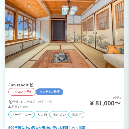
Jun resort 松
リクエスト予約
オンライン決済
(税込)
¥ 81,000〜
千葉
九十九里・
銚子・
一宮
定員
1〜15名
バーベキュー
大人数
海が近い
海水浴
500平米以上の広大な敷地に佇む1棟貸しの古民家