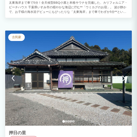
太東海岸まで車で5分！全天候型BBQ小屋と本格サウナを完備した、カリフォルニア・
ビーチハウス 千葉県いすみ市の穏やかな海辺に佇む**「ウミカグのお宿」。 波が静か
で、お子様の海水浴デビューにもぴったりな「太東海岸」まで車でわずか5分**という
好立地です。 白壁にライトブルーの扉が映える西海岸スタイルの邸宅には、雨や強い
風の日でも安心して楽しめる専用の**「BBQ小屋」や、心身を整える「本格サウナ」**
を完備。1日1組限定のプライベートな空間で、大切な人たちと特別な休日をお過ごし
ください。 ■ 誰と来ても最高に楽しめる、3つの宿泊スタイル 1. 【家族旅行】お子様
の笑顔が主役。海辺の別荘体験 海水浴も移動もラクラク： 波が穏やかな太東海岸まで
古民家
車で5分。たっぷり遊んだ後も、すぐに宿へ戻ってお風呂やシャワーへ直行できます。
見守れるお庭： 広い芝生の庭は、お子様の専用プレイグラウンド。大人はリビングか
ら見守りながら、ゆったりとくつろげます。 天候に負けない思い出： 屋根・壁付きの
「BBQ小屋」があるから、突然の雨でも大丈夫。楽しみにしていたBBQを予定通り開
催できます。 2. 【カップル】サウナと星空に癒やされる、二人だけの「ととのい」時
間 プライベートサウナを独占： 誰にも邪魔されない専用サウナで、好きなだけセルフ
ロウリュ。水風呂の後は、テラスで潮風に吹かれる極上の外気浴を。 フォトジェニッ
クな空間： カリフォルニアスタイルの内装は、どこを切り取っても最高の写真に。 星
空の特等席： 晴れた夜は、ウッドデッキのソファに腰掛けて満天の星空を二人占め。
3. 【グループ旅行】開放感バツグン！仲間と盛り上がる大人の休日 全天候型BBQ小屋
で乾杯！： 雨や風を遮るしっかりとした造りの「BBQ小屋」なら、夜まで天気を気に
せず盛り上がれます。 一棟貸しならではの自由度： 高い天井のロフトや個室など、
広々とした空間でプライバシーを保ちつつ、賑やかな時間を共有できます。 本格サウ
ナ合宿： 仲間内で交互にサウナを楽しみ、庭で語り合う。一棟貸切だからこそ叶う贅
沢な体験です。 ■ 施設スペック タイプ： 一棟貸切（プライベートヴィラ） 主な設
備： 全天候型BBQ小屋、本格サウナ、水風呂、広大な芝生の庭、ウッドデッキ、高天
井ロフト、Wi-Fi完備
押日の里