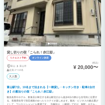
貸し切りの宿「こられ！赤江邸」
リクエスト予約
オンライン決済
(税込)
¥ 20,000〜
富山
富山市
定員
2〜10名
大人数
富山駅7分。10名まで泊まれる【一棟貸し・キッチン付き・駐車2台付
き】の素泊りの宿「こられ！赤江邸」
観光名所やホテル、飲食店が林立する富山駅北口から徒歩9分の静かな住宅街に位置す
る、長期滞在等で別荘感覚のゆったりステイが楽しめます。観光・ビジネスの拠点選び
として、ワーケーションにも最適です。 当施設は、一棟貸しですが、旅館・ホテル業