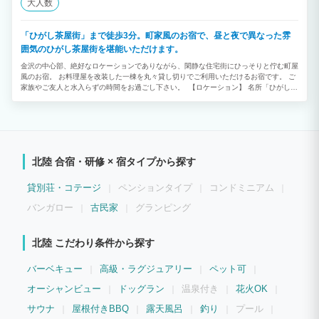
大人数
「ひがし茶屋街」まで徒歩3分。町家風のお宿で、昼と夜で異なった雰
囲気のひがし茶屋街を堪能いただけます。
金沢の中心部、絶好なロケーションでありながら、閑静な住宅街にひっそりと佇む町屋
風のお宿。 お料理屋を改装した一棟を丸々貸し切りでご利用いただけるお宿です。 ご
家族やご友人と水入らずの時間をお過ごし下さい。 【ロケーション】 名所「ひがし茶
屋街」までわずか徒歩3分。 さらには兼六園・金沢城公園・21世紀美術館・近江町市
場など主要観光地を乗り放題で巡る「城下まち金沢周遊バス」停留所が目の前に位置し
ているため、あらゆる見所へのアクセスが容易で、金沢を最大限満喫頂けます。 ぼん
ぼりで淡く彩る夜のひがし茶屋街は、時代スリップしたかのような幻想を覚えます。お
茶屋から奏でる三味の音色、北陸の自然が生み出す酒と山海の幸、お昼と異なる夜のひ
がし茶屋街を全身でご堪能ください。 【お部屋】 大勢でご一緒に過ごせる30畳を超
北陸 合宿・研修 × 宿タイプから探す
えるリビングスペースをご用意。 お酒を楽しむバーカウンターやキッチンに加え、フ
リーWi-Fi、空気清浄機などを完備しています。 お休みの際は広々とした3室の寝室
で、旅の疲れをゆっくりと癒していただけます。 お客様が快適にお過ごし頂けますよ
貸別荘・コテージ
ペンションタイプ
コンドミニアム
う、調理家電や食器を始め、乾燥機能付洗濯機など各種設備の充足に力を入れておりま
す。 元小料理屋ならではの設備を活かし、大人数での食事パーティなどもお楽しみ頂
バンガロー
古民家
グランピング
けます。
北陸 こだわり条件から探す
バーベキュー
高級・ラグジュアリー
ペット可
オーシャンビュー
ドッグラン
温泉付き
花火OK
サウナ
屋根付きBBQ
露天風呂
釣り
プール