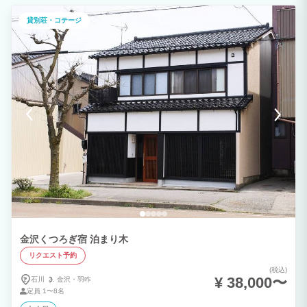
貸別荘・コテージ
金沢くつろぎ宿 泊まり木
リクエスト予約
(税込)
¥ 38,000〜
石川
金沢・
羽咋
定員
1〜8名