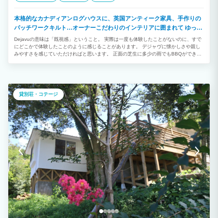
本格的なカナディアンログハウスに、英国アンティーク家具、手作りの
パッチワークキルト…オーナーこだわりのインテリアに囲まれて ゆっく
りとした贅沢な時間をお過ごしください。
Dejavuの意味は「既視感」ということ。 実際は一度も体験したことがないのに、すで
にどこかで体験したことのように感じることがあります。 デジャヴに懐かしさや親し
みやすさを感じていただければと思います。 正面の芝生に多少の雨でもBBQができる
ガゼボを作りました。BBQ器具レンタル1500円（木炭3㎏付き）
貸別荘・コテージ