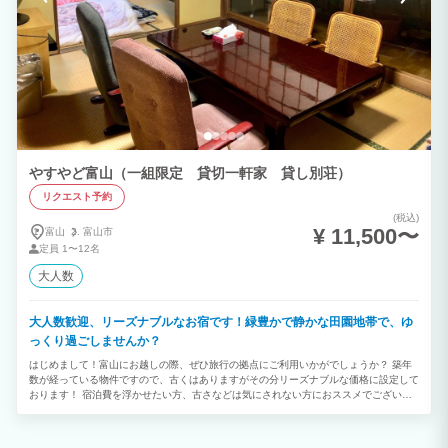
やすやど富山（一組限定 貸切一軒家 貸し別荘）
リクエスト予約
(税込)
¥ 11,500〜
富山
富山市
定員
1〜12名
大人数
大人数歓迎、リーズナブルなお宿です！緑豊かで静かな田園地帯で、ゆ
っくり過ごしませんか？
はじめまして！富山にお越しの際、ぜひ旅行の拠点にご利用いかがでしょうか？ 築年
数が経っている物件ですので、古くはありますがその分リーズナブルな価格に設定して
おります！ 宿泊費を浮かせたい方、古さなどは気にされない方におススメでございま
す。 また、一組様限定の貸切一軒家ですので、他のお客様と相対することはございま
せん。気兼ねなくごゆっくり滞在いただけます。