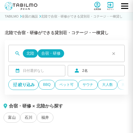
貸別荘コテージ・一棟貸し宿泊予約サイトTABILMO(タビルモ)
会員登録
ログイン
TABILMO
全国の施設
北陸で合宿・研修ができる貸別荘・コテージ・一棟貸し
北陸で合宿・研修ができる貸別荘・コテージ・一棟貸し
×
北陸
合宿・研修
日付選択なし
2名
絞り込み
BBQ
ペット可
サウナ
大人数
海が近
合宿・研修 × 北陸から探す
富山
石川
福井