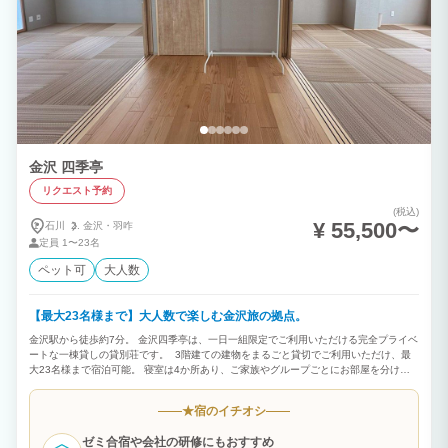
​金沢 四季亭
リクエスト予約
(税込)
¥ 55,500〜
石川
金沢・
羽咋
定員
1〜23名
ペット可
大人数
【最大23名様まで】大人数で楽しむ金沢旅の拠点。
金沢駅から徒歩約7分。 金沢四季亭は、一日一組限定でご利用いただける完全プライベ
ートな一棟貸しの貸別荘です。 3階建ての建物をまるごと貸切でご利用いただけ、最
大23名様まで宿泊可能。 寝室は4か所あり、ご家族やグループごとにお部屋を分けな
がら快適にお過ごしいただけます。 また、各階にトイレ・洗面台を備え、1階と2階に
はお風呂をご用意。 大人数でのご滞在でもスムーズにご利用いただけます。 ご家族旅
宿のイチオシ
★
行や三世代旅行、友人同士のグループ旅行、社員旅行など、さまざまなシーンにおすす
めです。 観光を楽しんだ後は、仲間やご家族とゆったり語らう特別な時間をお過ごし
ゼミ合宿や会社の研修にもおすすめ
ください。