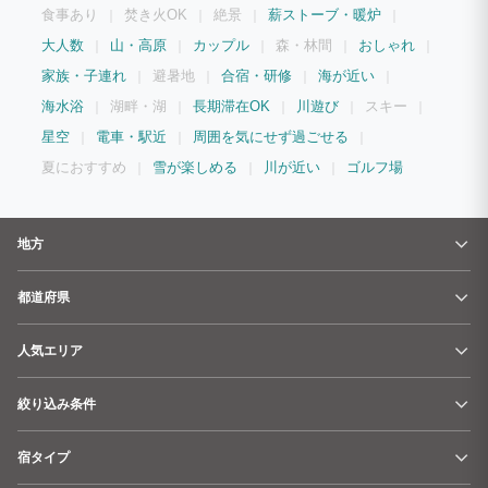
食事あり
焚き火OK
絶景
薪ストーブ・暖炉
大人数
山・高原
カップル
森・林間
おしゃれ
家族・子連れ
避暑地
合宿・研修
海が近い
海水浴
湖畔・湖
長期滞在OK
川遊び
スキー
星空
電車・駅近
周囲を気にせず過ごせる
夏におすすめ
雪が楽しめる
川が近い
ゴルフ場
地方
都道府県
人気エリア
絞り込み条件
宿タイプ