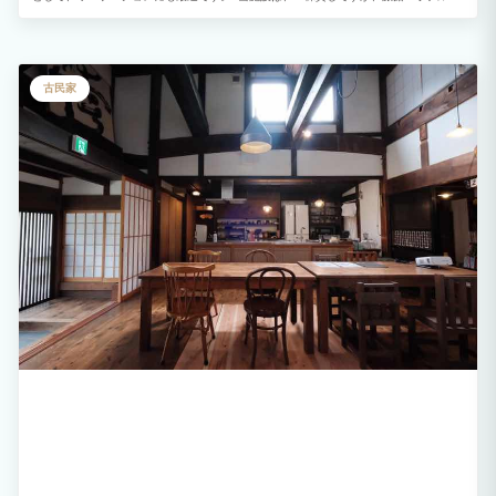
ですので、宿泊料金に含むのは「お一人一寝具」です。体調不良等の緊急対応時以外
は、使用できる寝具は、あくまで予約人数分です。なお、体調不良等の対応が必要な場
合には、2000円/（ベッド・布団）にて追加をお伺いします。事前にお申し出下さい。
しかし、それ以外の予約人数分以上の寝具使用の場合には、「宿泊」にあたるとみなさ
れ、消防法・旅館業法違反対象となります。ご了承下さい。従って、規約で禁止されて
古民家
いる宿泊者以外の入室や施設での再会・集合のために、予約人数分以上の寝具使用の場
合は、明確になった段階で、必ず、サイトに宿泊人数追加・変更を御申し出下さい。滞
在中でも、施設では現金・振込にて対応します。お申し出下さい。皆様のご理解とご協
力をお願い申し上げます。 ■皆様のご理解とご協力をお願い申し上げます。