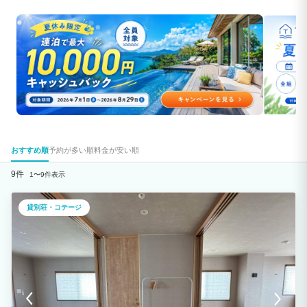
おすすめ順
予約が多い順
料金が安い順
9件
1〜9件表示
貸別荘・コテージ