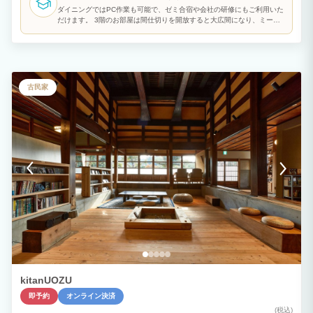
ダイニングではPC作業も可能で、ゼミ合宿や会社の研修にもご利用いた
だけます。 3階のお部屋は間仕切りを開放すると大広間になり、ミーテ
ィングや研修、発表会などさまざまな用途でご利用いただけます。
古民家
kitanUOZU
即予約
オンライン決済
(税込)