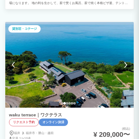
場になります。 地の利を生かして、薪で焚くお風呂、薪で焼く本格ピザ釜、テントサ
ウナ、グランドピアノやドラムが揃う音楽室で合宿もライブも可能。 特にミュージシ
ャンの方のライブ会場兼宿泊施設的な使い方にはぴったりです。 まわりは人通りがな
いので、プライベート感満載で、ご家族で音を気にせず過ごせます。
貸別荘・コテージ
waku terrace｜ワクテラス
リクエスト予約
オンライン決済
(税込)
¥ 209,000〜
福井
福井市・
勝山・
越前
定員
1〜10名