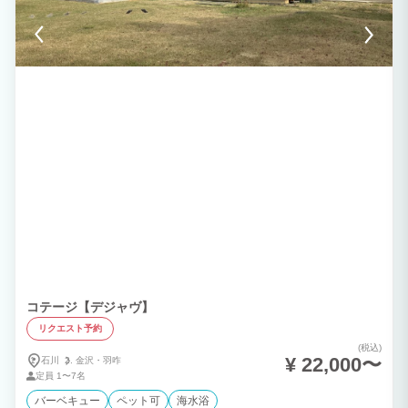
コテージ【デジャヴ】
リクエスト予約
(税込)
¥ 22,000〜
石川
金沢・
羽咋
定員
1〜7名
バーベキュー
ペット可
海水浴