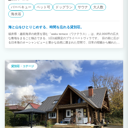
バーベキュー
ペット可
ドッグラン
サウナ
大人数
海水浴
海と山をひとりじめする、時間を忘れる貸別荘。
福井県・越前海岸の絶景を望む「waku terrace（ワクテラス）」は、約2,000坪の広大
な敷地をまるごと独占できる、1日1組限定のプライベートヴィラです。 目の前に広が
る日本海のオーシャンビューと豊かな自然に囲まれた空間で、日常の喧騒から離れた特
別な時間をお過ごしいただけます。館内には、大勢で料理を楽しめるアイランドキッチ
ンや、薪ストーブを設えた開放的なラウンジを完備。ReFaの美容家電やバルミューダ
などの最新機器も揃え、ワンランク上の快適な滞在をサポートします。 また、海を眺
めながらセルフロウリュを楽しめる本格プライベートサウナや、愛犬と気兼ねなく走り
回れる広大な天然芝のドッグラン、潮風を感じながら楽しむ屋外BBQデッキなど、非
貸別荘・コテージ
日常を満喫できる設備が充実しているのが最大の魅力です。 ご家族やご友人とのグル
ープ旅行はもちろん、企業様のワーケーションや合宿、愛犬との特別なリトリート体
験、ウエディングなど、お客様のスタイルに合わせて自由にご利用いただける極上のプ
ライベート空間となっております。