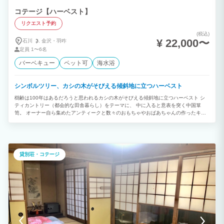
コテージ【ハーベスト】
リクエスト予約
(税込)
¥ 22,000〜
石川
金沢・
羽咋
定員
1〜6名
バーベキュー
ペット可
海水浴
シンボルツリー、カシの木がそびえる傾斜地に立つハーベスト
樹齢は100年はあるだろうと思われるカシの木がそびえる傾斜地に立つハーベスト シ
ティカントリー（都会的な田舎暮らし）をテーマに、 中に入ると意表を突く中国箪
笥。 オーナー自ら集めたアンティークと数々のおもちゃやおばあちゃんの作ったキル
トが興味深い。 都会の喧騒を離れそんなラグラジュリーな空間をお楽しみください。
そしてこの日ばかりは少し夜更かししてみて下さい。忘れかけていた何かを見つける、
そんなきっかけ作りのお役に立てればと思っております。 基本2人から6人まで、もち
ろん家族同然のペットも OK。 時を忘れ、ゆっくりのんびりラグジュアリーな空間を
堪能していただきたいと思います。
貸別荘・コテージ