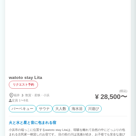
watoto stay Lita
リクエスト予約
(税込)
¥ 28,500〜
福井
敦賀・
若狭・
小浜
定員
1〜8名
バーベキュー
サウナ
大人数
海水浴
川遊び
火と水と星と音に包まれる宿
小浜市の端っこに位置するwatoto stay Litaは、喧騒を離れて自然の中にどっぷりの包
まれる古民家一棟貸しのお宿です。 目の前の川は浅瀬が続き、お子様でも安全な遊び