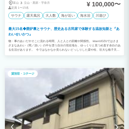
¥ 100,000〜
富山
立山・
黒部・
宇奈月
定員
1〜15名
サウナ
露天風呂
大人数
海が近い
海水浴
川遊び
最大15名◆囲炉裏とサウナ、歴史ある古民家で体験する温故知新と『あ
わいせいかつ』
物・事のあいだやそこに流れる時間、人と人との距離や関係性。 kitanUOZUではさま
ざまなあわい（間／淡い）の中を漂う自分の現在地を、ゆっくりと見つめ直す余白のあ
る生活があります。 今ではなかなか見られないどっしりした梁や柱、壮大な格子天井
の意匠、昔からの憩いの時間を受け継ぐ囲炉裏間、季節を眺める縁側。 「どこか懐か
しい、でもあたらしい」何かがここにはたくさん詰まっています。 一棟貸し切りのス
タイルで、気の置けないご友人や仕事仲間・ご家族とゆっくり過ごすことのできる贅沢
な空間です。 囲炉裏端で暖をとりながら話しをしたり、大テーブルに集まって皆で料
理をしたり、知らない音楽や本・アートに触れてみたり、ちょっと自転車でお出かけし
貸別荘・コテージ
たり、大自然を肌で感じたり、サウナで整ってみたり… ふと見上げた天井に歴史の深
さを感じ、心が震える瞬間を感じよう！ ここで体験する【あわいせいかつ】には、非
日常のなかで日常を再発見する楽しさがきっとあります。