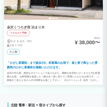
金沢くつろぎ宿 泊まり木
リクエスト予約
(税込)
¥ 38,000〜
石川
金沢・
羽咋
定員
1〜8名
大人数
「ひがし茶屋街」まで徒歩3分。町家風のお宿で、昼と夜で異なった雰
囲気のひがし茶屋街を堪能いただけます。
金沢の中心部、絶好なロケーションでありながら、閑静な住宅街にひっそりと佇む町屋
風のお宿。 お料理屋を改装した一棟を丸々貸し切りでご利用いただけるお宿です。 ご
家族やご友人と水入らずの時間をお過ごし下さい。 【ロケーション】 名所「ひがし茶
屋街」までわずか徒歩3分。 さらには兼六園・金沢城公園・21世紀美術館・近江町市
場など主要観光地を乗り放題で巡る「城下まち金沢周遊バス」停留所が目の前に位置し
ているため、あらゆる見所へのアクセスが容易で、金沢を最大限満喫頂けます。 ぼん
ぼりで淡く彩る夜のひがし茶屋街は、時代スリップしたかのような幻想を覚えます。お
茶屋から奏でる三味の音色、北陸の自然が生み出す酒と山海の幸、お昼と異なる夜のひ
がし茶屋街を全身でご堪能ください。 【お部屋】 大勢でご一緒に過ごせる30畳を超
北陸 電車・駅近 × 宿タイプから探す
えるリビングスペースをご用意。 お酒を楽しむバーカウンターやキッチンに加え、フ