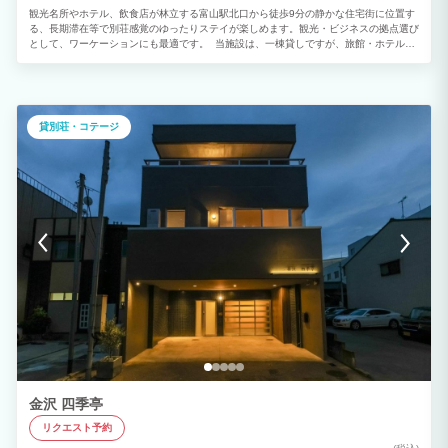
観光名所やホテル、飲食店が林立する富山駅北口から徒歩9分の静かな住宅街に位置す
る、長期滞在等で別荘感覚のゆったりステイが楽しめます。観光・ビジネスの拠点選び
として、ワーケーションにも最適です。 当施設は、一棟貸しですが、旅館・ホテル業
ですので、宿泊料金に含むのは「お一人一寝具」です。体調不良等の緊急対応時以外
は、使用できる寝具は、あくまで予約人数分です。なお、体調不良等の対応が必要な場
合には、2000円/（ベッド・布団）にて追加をお伺いします。事前にお申し出下さい。
しかし、それ以外の予約人数分以上の寝具使用の場合には、「宿泊」にあたるとみなさ
れ、消防法・旅館業法違反対象となります。ご了承下さい。従って、規約で禁止されて
貸別荘・コテージ
いる宿泊者以外の入室や施設での再会・集合のために、予約人数分以上の寝具使用の場
合は、明確になった段階で、必ず、サイトに宿泊人数追加・変更を御申し出下さい。滞
在中でも、施設では現金・振込にて対応します。お申し出下さい。皆様のご理解とご協
力をお願い申し上げます。 ■皆様のご理解とご協力をお願い申し上げます。
​金沢 四季亭
リクエスト予約