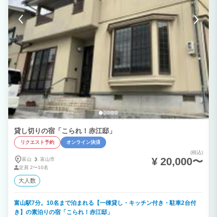
貸し切りの宿「こられ！赤江邸」
リクエスト予約
オンライン決済
(税込)
¥ 20,000〜
富山
富山市
定員
2〜10名
大人数
富山駅7分。10名まで泊まれる【一棟貸し・キッチン付き・駐車2台付
き】の素泊りの宿「こられ！赤江邸」