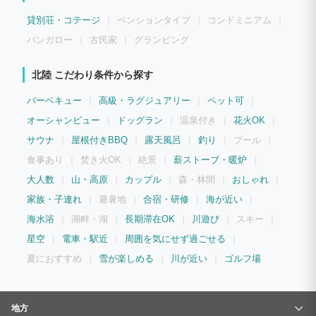
リーWi-Fi、空気清浄機などを完備しています。 お休みの際は広々とした3室の寝室
で、旅の疲れをゆっくりと癒していただけます。 お客様が快適にお過ごし頂けますよ
貸別荘・コテージ
ペンションタイプ
コンドミニアム
う、調理家電や食器を始め、乾燥機能付洗濯機など各種設備の充足に力を入れておりま
す。 元小料理屋ならではの設備を活かし、大人数での食事パーティなどもお楽しみ頂
バンガロー
古民家
グランピング
けます。
北陸 こだわり条件から探す
バーベキュー
高級・ラグジュアリー
ペット可
オーシャンビュー
ドッグラン
温泉付き
花火OK
サウナ
屋根付きBBQ
露天風呂
釣り
プール
食事あり
焚き火OK
絶景
薪ストーブ・暖炉
大人数
山・高原
カップル
森・林間
おしゃれ
家族・子連れ
避暑地
合宿・研修
海が近い
海水浴
湖畔・湖
長期滞在OK
川遊び
スキー
星空
電車・駅近
周囲を気にせず過ごせる
夏におすすめ
雪が楽しめる
川が近い
ゴルフ場
地方