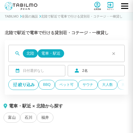
貸別荘コテージ・一棟貸し宿泊予約サイトTABILMO(タビルモ)
会員登録
ログイン
TABILMO
全国の施設
北陸で駅近で電車で行ける貸別荘・コテージ・一棟貸し
北陸で駅近で電車で行ける貸別荘・コテージ・一棟貸し
×
北陸
電車・駅近
日付選択なし
2名
絞り込み
BBQ
ペット可
サウナ
大人数
海が近
電車・駅近 × 北陸から探す
富山
石川
福井