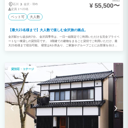
(税込)
¥ 55,500〜
石川
金沢・
羽咋
定員
1〜23名
ペット可
大人数
【最大23名様まで】大人数で楽しむ金沢旅の拠点。
金沢駅から徒歩約7分。 金沢四季亭は、一日一組限定でご利用いただける完全プライベ
ートな一棟貸しの貸別荘です。 3階建ての建物をまるごと貸切でご利用いただけ、最
大23名様まで宿泊可能。 寝室は4か所あり、ご家族やグループごとにお部屋を分けな
がら快適にお過ごしいただけます。 また、各階にトイレ・洗面台を備え、1階と2階に
はお風呂をご用意。 大人数でのご滞在でもスムーズにご利用いただけます。 ご家族旅
行や三世代旅行、友人同士のグループ旅行、社員旅行など、さまざまなシーンにおすす
めです。 観光を楽しんだ後は、仲間やご家族とゆったり語らう特別な時間をお過ごし
ください。
貸別荘・コテージ