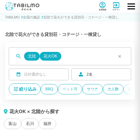
貸別荘コテージ・一棟貸し宿泊予約サイトTABILMO(タビルモ)
会員登録
ログイン
TABILMO
全国の施設
北陸で花火ができる貸別荘・コテージ・一棟貸し
北陸で花火ができる貸別荘・コテージ・一棟貸し
×
北陸
花火OK
日付選択なし
2名
絞り込み
BBQ
ペット可
サウナ
大人数
海が近
花火OK × 北陸から探す
富山
石川
福井