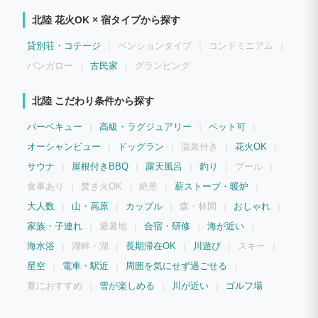
日常を満喫できる設備が充実しているのが最大の魅力です。 ご家族やご友人とのグル
北陸 花火OK × 宿タイプから探す
ープ旅行はもちろん、企業様のワーケーションや合宿、愛犬との特別なリトリート体
験、ウエディングなど、お客様のスタイルに合わせて自由にご利用いただける極上のプ
ライベート空間となっております。
貸別荘・コテージ
ペンションタイプ
コンドミニアム
バンガロー
古民家
グランピング
北陸 こだわり条件から探す
バーベキュー
高級・ラグジュアリー
ペット可
オーシャンビュー
ドッグラン
温泉付き
花火OK
サウナ
屋根付きBBQ
露天風呂
釣り
プール
食事あり
焚き火OK
絶景
薪ストーブ・暖炉
大人数
山・高原
カップル
森・林間
おしゃれ
家族・子連れ
避暑地
合宿・研修
海が近い
海水浴
湖畔・湖
長期滞在OK
川遊び
スキー
星空
電車・駅近
周囲を気にせず過ごせる
夏におすすめ
雪が楽しめる
川が近い
ゴルフ場