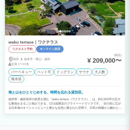
waku terrace｜ワクテラス
リクエスト予約
オンライン決済
(税込)
¥ 209,000〜
福井
福井市・
勝山・
越前
定員
1〜10名
バーベキュー
ペット可
ドッグラン
サウナ
大人数
海水浴
海と山をひとりじめする、時間を忘れる貸別荘。
福井県・越前海岸の絶景を望む「waku terrace（ワクテラス）」は、約2,000坪の広大
な敷地をまるごと独占できる、1日1組限定のプライベートヴィラです。 目の前に広が
る日本海のオーシャンビューと豊かな自然に囲まれた空間で、日常の喧騒から離れた特
別な時間をお過ごしいただけます。館内には、大勢で料理を楽しめるアイランドキッチ
ンや、薪ストーブを設えた開放的なラウンジを完備。ReFaの美容家電やバルミューダ
などの最新機器も揃え、ワンランク上の快適な滞在をサポートします。 また、海を眺
めながらセルフロウリュを楽しめる本格プライベートサウナや、愛犬と気兼ねなく走り
回れる広大な天然芝のドッグラン、潮風を感じながら楽しむ屋外BBQデッキなど、非