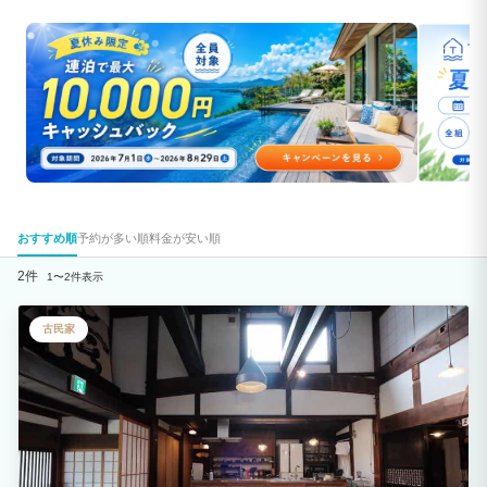
おすすめ順
予約が多い順
料金が安い順
2件
1〜2件表示
古民家