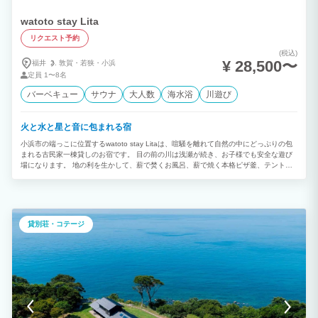
watoto stay Lita
リクエスト予約
(税込)
¥ 28,500〜
福井
敦賀・
若狭・
小浜
定員
1〜8名
バーベキュー
サウナ
大人数
海水浴
川遊び
火と水と星と音に包まれる宿
小浜市の端っこに位置するwatoto stay Litaは、喧騒を離れて自然の中にどっぷりの包
まれる古民家一棟貸しのお宿です。 目の前の川は浅瀬が続き、お子様でも安全な遊び
場になります。 地の利を生かして、薪で焚くお風呂、薪で焼く本格ピザ釜、テントサ
ウナ、グランドピアノやドラムが揃う音楽室で合宿もライブも可能。 特にミュージシ
ャンの方のライブ会場兼宿泊施設的な使い方にはぴったりです。 まわりは人通りがな
いので、プライベート感満載で、ご家族で音を気にせず過ごせます。
貸別荘・コテージ