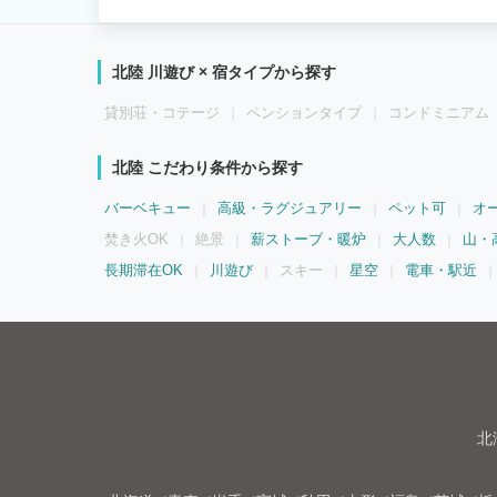
北陸 川遊び × 宿タイプから探す
貸別荘・コテージ
ペンションタイプ
コンドミニアム
北陸 こだわり条件から探す
バーベキュー
高級・ラグジュアリー
ペット可
オ
焚き火OK
絶景
薪ストーブ・暖炉
大人数
山・
長期滞在OK
川遊び
スキー
星空
電車・駅近
北