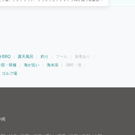
ジシャンの方のライブ会場兼宿泊施設的な使い方にはぴったりで
プライベート感満載で、ご家族で音を気にせず過ごせます。
きBBQ
露天風呂
釣り
プール
食事あり
合宿・研修
海が近い
海水浴
湖畔・湖
ゴルフ場
沖縄