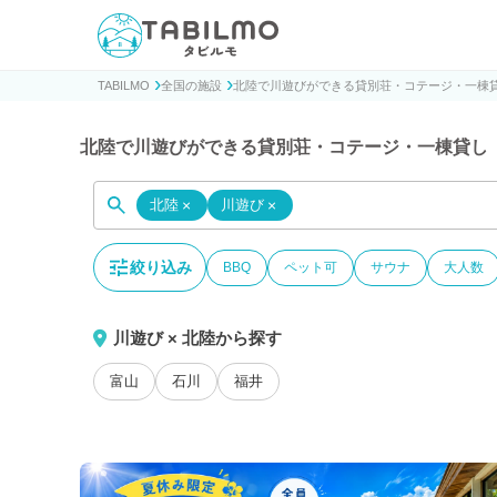
貸別荘コテージ・一棟貸し宿泊予約サイトTABILMO(タビ
TABILMO
全国の施設
北陸で川遊びができる貸別荘・コテージ・一棟
北陸で川遊びができる貸別荘・コテージ・一棟貸し
北陸
×
川遊び
×
絞り込み
BBQ
ペット可
サウナ
大人数
川遊び × 北陸から探す
富山
石川
福井