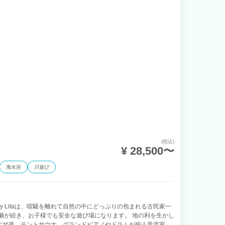
(税込)
¥ 28,500〜
海水浴
川遊び
stay Litaは、喧騒を離れて自然の中にどっぷりの包まれる古民家一
瀬が続き、お子様でも安全な遊び場になります。 地の利を生かし
ピザ釜、テントサウナ、グランドピアノやドラムが揃う音楽室で