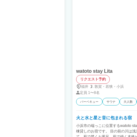
い」何かがここにはたくさん詰まって
事仲間・ご家族とゆっくり過ごすこと
たり、大テーブルに集まって皆で料理
と自転車でお出かけしたり、大自然を
史の深さを感じ、心が震える瞬間を感
かで日常を再発見する楽しさがきっと
watoto stay Lita
リクエスト予約
福井
敦賀・
若狭・
小浜
定員
1〜8名
バーベキュー
サウナ
大人数
火と水と星と音に包まれる宿
小浜市の端っこに位置するwatoto 
棟貸しのお宿です。 目の前の川は浅
て、薪で焚くお風呂、薪で焼く本格