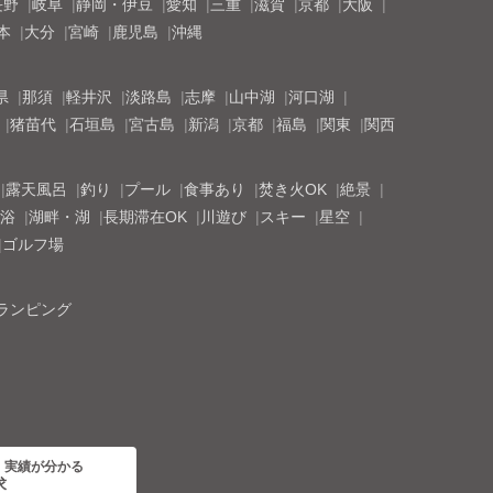
長野
岐阜
静岡・伊豆
愛知
三重
滋賀
京都
大阪
本
大分
宮崎
鹿児島
沖縄
県
那須
軽井沢
淡路島
志摩
山中湖
河口湖
猪苗代
石垣島
宮古島
新潟
京都
福島
関東
関西
露天風呂
釣り
プール
食事あり
焚き火OK
絶景
浴
湖畔・湖
長期滞在OK
川遊び
スキー
星空
ゴルフ場
ランピング
・実績が分かる
求