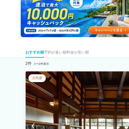
おすすめ順
予約が多い順
料金が安い順
2件
1〜2件表示
古民家