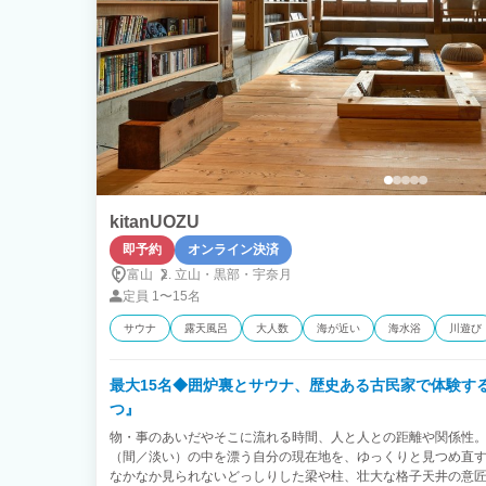
kitanUOZU
即予約
オンライン決済
富山
立山・
黒部・
宇奈月
定員
1〜15名
サウナ
露天風呂
大人数
海が近い
海水浴
川遊び
最大15名◆囲炉裏とサウナ、歴史ある古民家で体験す
つ』
物・事のあいだやそこに流れる時間、人と人との距離や関係性。 kitanUOZUではさまざまなあわ
（間／淡い）の中を漂う自分の現在地を、ゆっくりと見つめ直す
なかなか見られないどっしりした梁や柱、壮大な格子天井の意