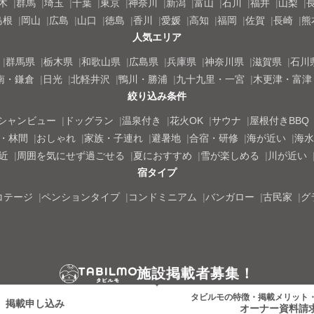
木
群馬
埼玉
千葉
東京
神奈川
新潟
富山
石川
福井
山梨
島根
岡山
広島
山口
徳島
香川
愛媛
高知
福岡
佐賀
長崎
熊
人気エリア
群馬県
栃木県
和歌山県
広島県
兵庫県
神奈川県
滋賀県
石川
南・鎌倉
日光
北軽井沢
鴨川・勝浦
九十九里・一宮
木更津・富津
絞り込み条件
シャンビュー
ドッグラン
温泉付き
花火OK
サウナ
屋根付きBBQ
・林間
おしゃれ
家族・子連れ
避暑地
合宿・研修
海が近い
海水
近
周囲を気にせず過ごせる
夏におすすめ
雪が楽しめる
川が近い
宿タイプ
コテージ
ペンションタイプ
コンドミニアム
バンガロー
古民家
グ
施設掲載者募集！
タビルモの特徴・掲載メリット
掲載申し込み
オーナー資料請