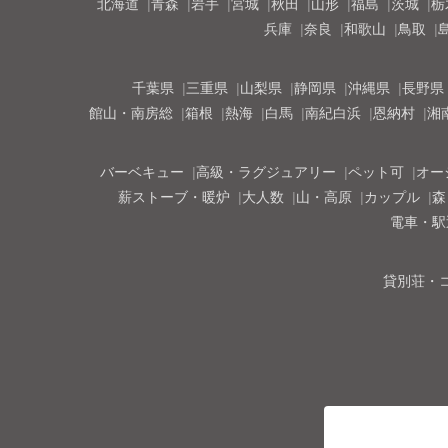
北海道
青森
岩手
宮城
秋田
山形
福島
茨城
栃
兵庫
奈良
和歌山
鳥取
千葉県
三重県
山梨県
静岡県
沖縄県
長野県
館山・南房総
箱根
熱海
白馬
南紀白浜
恩納村
湘
バーベキュー
高級・ラグジュアリー
ペット可
オー
薪ストーブ・暖炉
大人数
山・高原
カップル
森
電車・駅
貸別荘・