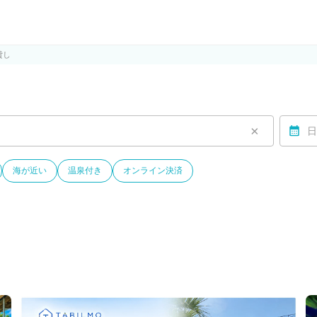
ルモ)
貸し
×
日
海が近い
温泉付き
オンライン決済