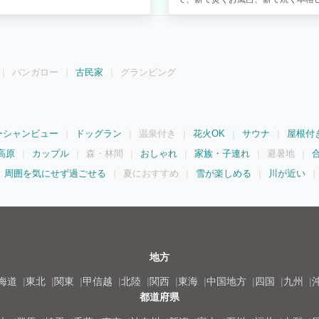
合宿もライブも可能。 特にミュー
す。 まわりは人通りがないので、
バンガロー
古民家
グランピング
ーシャンビュー
ドッグラン
温泉付き
花火OK
サウナ
屋根付
高原
カップル
森・林間
おしゃれ
家族・子連れ
避暑地
周囲を気にせず過ごせる
夏におすすめ
雪が楽しめる
川が近い
地方
海道
東北
関東
甲信越
北陸
関西
東海
中国地方
四国
九州
都道府県