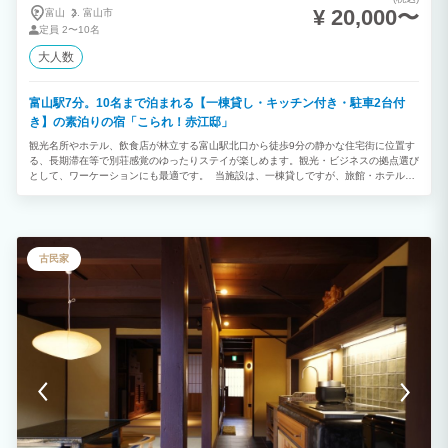
¥ 20,000〜
富山
富山市
定員
2〜10名
大人数
富山駅7分。10名まで泊まれる【一棟貸し・キッチン付き・駐車2台付
き】の素泊りの宿「こられ！赤江邸」
観光名所やホテル、飲食店が林立する富山駅北口から徒歩9分の静かな住宅街に位置す
る、長期滞在等で別荘感覚のゆったりステイが楽しめます。観光・ビジネスの拠点選び
として、ワーケーションにも最適です。 当施設は、一棟貸しですが、旅館・ホテル業
ですので、宿泊料金に含むのは「お一人一寝具」です。体調不良等の緊急対応時以外
は、使用できる寝具は、あくまで予約人数分です。なお、体調不良等の対応が必要な場
合には、2000円/（ベッド・布団）にて追加をお伺いします。事前にお申し出下さい。
しかし、それ以外の予約人数分以上の寝具使用の場合には、「宿泊」にあたるとみなさ
れ、消防法・旅館業法違反対象となります。ご了承下さい。従って、規約で禁止されて
古民家
いる宿泊者以外の入室や施設での再会・集合のために、予約人数分以上の寝具使用の場
合は、明確になった段階で、必ず、サイトに宿泊人数追加・変更を御申し出下さい。滞
在中でも、施設では現金・振込にて対応します。お申し出下さい。皆様のご理解とご協
力をお願い申し上げます。 ■皆様のご理解とご協力をお願い申し上げます。