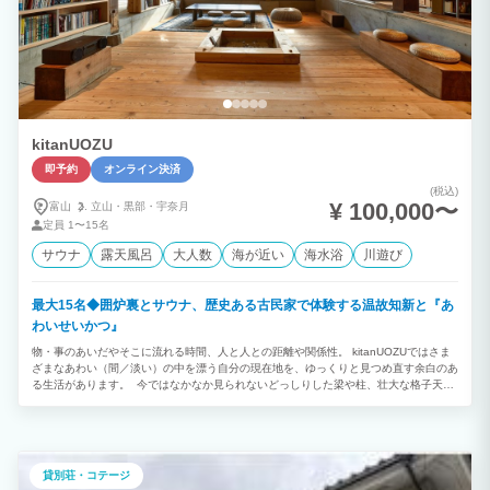
kitanUOZU
即予約
オンライン決済
(税込)
¥ 100,000〜
富山
立山・
黒部・
宇奈月
定員
1〜15名
サウナ
露天風呂
大人数
海が近い
海水浴
川遊び
最大15名◆囲炉裏とサウナ、歴史ある古民家で体験する温故知新と『あ
わいせいかつ』
物・事のあいだやそこに流れる時間、人と人との距離や関係性。 kitanUOZUではさま
ざまなあわい（間／淡い）の中を漂う自分の現在地を、ゆっくりと見つめ直す余白のあ
る生活があります。 今ではなかなか見られないどっしりした梁や柱、壮大な格子天井
の意匠、昔からの憩いの時間を受け継ぐ囲炉裏間、季節を眺める縁側。 「どこか懐か
しい、でもあたらしい」何かがここにはたくさん詰まっています。 一棟貸し切りのス
タイルで、気の置けないご友人や仕事仲間・ご家族とゆっくり過ごすことのできる贅沢
な空間です。 囲炉裏端で暖をとりながら話しをしたり、大テーブルに集まって皆で料
理をしたり、知らない音楽や本・アートに触れてみたり、ちょっと自転車でお出かけし
貸別荘・コテージ
たり、大自然を肌で感じたり、サウナで整ってみたり… ふと見上げた天井に歴史の深