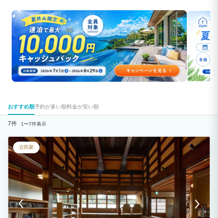
おすすめ順
予約が多い順
料金が安い順
7件
1〜7件表示
古民家