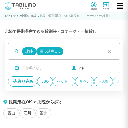
貸別荘コテージ・一棟貸し宿泊予約サイトTABILMO(タビルモ)
会員登録
ログイン
TABILMO
全国の施設
北陸で長期滞在できる貸別荘・コテージ・一棟貸し
北陸で長期滞在できる貸別荘・コテージ・一棟貸し
×
北陸
長期滞在OK
日付選択なし
2名
絞り込み
BBQ
ペット可
サウナ
大人数
海が近
長期滞在OK × 北陸から探す
富山
石川
福井