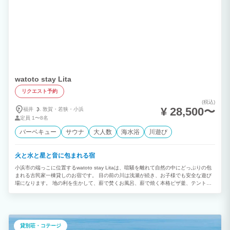
watoto stay Lita
リクエスト予約
(税込)
¥ 28,500〜
福井
敦賀・
若狭・
小浜
定員
1〜8名
バーベキュー
サウナ
大人数
海水浴
川遊び
火と水と星と音に包まれる宿
小浜市の端っこに位置するwatoto stay Litaは、喧騒を離れて自然の中にどっぷりの包
まれる古民家一棟貸しのお宿です。 目の前の川は浅瀬が続き、お子様でも安全な遊び
場になります。 地の利を生かして、薪で焚くお風呂、薪で焼く本格ピザ釜、テントサ
ウナ、グランドピアノやドラムが揃う音楽室で合宿もライブも可能。 特にミュージシ
ャンの方のライブ会場兼宿泊施設的な使い方にはぴったりです。 まわりは人通りがな
いので、プライベート感満載で、ご家族で音を気にせず過ごせます。
貸別荘・コテージ