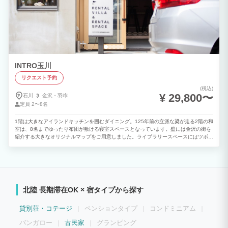
INTRO玉川
リクエスト予約
(税込)
¥ 29,800〜
石川
金沢・
羽咋
定員
2〜8名
1階は大きなアイランドキッチンを囲むダイニング。125年前の立派な梁が走る2階の和
室は、8名までゆったり布団が敷ける寝室スペースとなっています。壁には金沢の街を
紹介する大きなオリジナルマップをご用意しました。ライブラリースペースにはツボを
ついた品揃えが金沢で人気の『オヨヨ書林せせらぎ店』さんセレクトの本を揃えていま
す。家族やグループで、旅行や合宿、パーティなどみなさんでどうぞお楽しみくださ
い。 1階アイランドキッチンはダイニングテーブルも兼用。8名までゆったりと過ごせ
ます。調理器具や食器はもちろん定番の調味料も揃えていますので、徒歩7分の近江町
市場で手に入れた食材を新鮮なうちに調理することもできます。 2階／寝室は18畳の
和室。最大8名分のお布団を敷くことができます。チェックイン時には敷いた状態でお
北陸 長期滞在OK × 宿タイプから探す
出迎えいたします。真ん中にカーテンがあるので、早寝派と遅寝派、子どもと大人、女
性と男性などなど、必要な時にだけ、さっと仕切ってお使いください。 ※寝室の下階
は金澤テロワールさんとなっています。営業時間の18時～23時までは他のお客様もい
貸別荘・コテージ
ペンションタイプ
コンドミニアム
ますので、飛び回る、どすどす歩くなど大きな音が出ないようにご利用ください。普通
に会話していただく分には問題ございません。（とても美味しいレストランですので、
バンガロー
古民家
グランピング