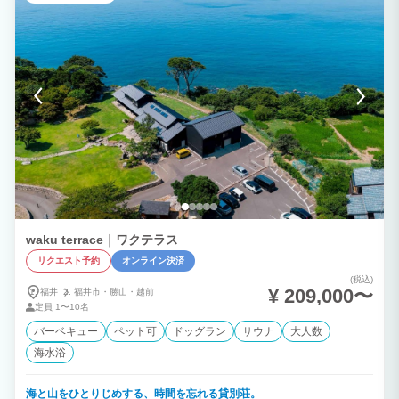
waku terrace｜ワクテラス
リクエスト予約
オンライン決済
(税込)
¥ 209,000〜
福井
福井市・
勝山・
越前
定員
1〜10名
バーベキュー
ペット可
ドッグラン
サウナ
大人数
海水浴
海と山をひとりじめする、時間を忘れる貸別荘。