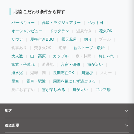
ご夕食の候補にぜひ）
北陸 こだわり条件から探す
バーベキュー
高級・ラグジュアリー
ペット可
オーシャンビュー
ドッグラン
温泉付き
花火OK
サウナ
屋根付きBBQ
露天風呂
釣り
プール
食事あり
焚き火OK
絶景
薪ストーブ・暖炉
大人数
山・高原
カップル
森・林間
おしゃれ
家族・子連れ
避暑地
合宿・研修
海が近い
海水浴
湖畔・湖
長期滞在OK
川遊び
スキー
星空
電車・駅近
周囲を気にせず過ごせる
夏におすすめ
雪が楽しめる
川が近い
ゴルフ場
地方
都道府県