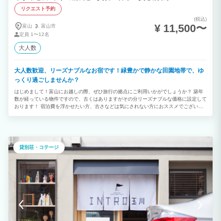
リクエスト予約
(税込)
¥ 11,500〜
富山
富山市
定員
1〜12名
大人数
大人数歓迎、リーズナブルなお宿です！緑豊かで静かな田園地帯で、ゆ
っくり過ごしませんか？
はじめまして！富山にお越しの際、ぜひ旅行の拠点にご利用いかがでしょうか？ 築年
数が経っている物件ですので、古くはありますがその分リーズナブルな価格に設定して
おります！ 宿泊費を浮かせたい方、古さなどは気にされない方におススメでございま
す。 また、一組様限定の貸切一軒家ですので、他のお客様と相対することはございま
せん。気兼ねなくごゆっくり滞在いただけます。
貸別荘・コテージ