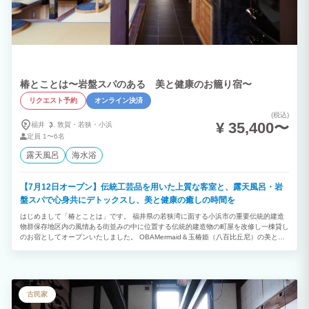
椿とことは〜岩盤スパのある 美と健康のお籠り宿〜
リクエスト予約
オンライン決済
(税込)
¥ 35,400〜
福井
敦賀・
若狭・
小浜
定員
1〜6名
露天風呂
海水浴
【7月12日オープン】伝統工芸品を用いた上質な客室と、露天風呂・岩
盤スパで心身共にデトックスし、美と健康の癒しの時間を
はじめまして「椿とことは」です。 福井県の若狭湾に面する小浜市の重要伝統的建造
物群保存地区内の風情ある街並みの中に位置する伝統的建造物の町屋を改修し一棟貸し
のお宿としてオープンいたしました。 OBAMermaid＆玉椿姫（八百比丘尼）の美と健
康をモチーフとして若狭塗や若狭・越前和紙などの伝統工芸品を用いた上質な客室のほ
か、露天風呂・岩盤浴等のスパ機能をご用意しており、小浜市の健康的な飲食や、上質
な客室に籠り過ごすことで心身共にデトックスされ癒しを感じていただければと思いま
す。 どうぞごゆっくりとお過ごし下さい。
古民家