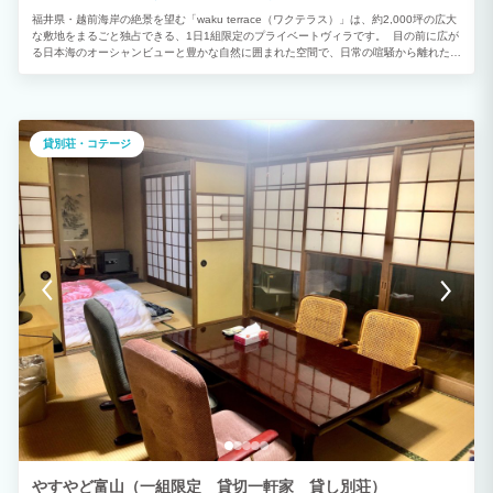
福井県・越前海岸の絶景を望む「waku terrace（ワクテラス）」は、約2,000坪の広大
な敷地をまるごと独占できる、1日1組限定のプライベートヴィラです。 目の前に広が
る日本海のオーシャンビューと豊かな自然に囲まれた空間で、日常の喧騒から離れた特
別な時間をお過ごしいただけます。館内には、大勢で料理を楽しめるアイランドキッチ
ンや、薪ストーブを設えた開放的なラウンジを完備。ReFaの美容家電やバルミューダ
などの最新機器も揃え、ワンランク上の快適な滞在をサポートします。 また、海を眺
めながらセルフロウリュを楽しめる本格プライベートサウナや、愛犬と気兼ねなく走り
回れる広大な天然芝のドッグラン、潮風を感じながら楽しむ屋外BBQデッキなど、非
貸別荘・コテージ
日常を満喫できる設備が充実しているのが最大の魅力です。 ご家族やご友人とのグル
ープ旅行はもちろん、企業様のワーケーションや合宿、愛犬との特別なリトリート体
験、ウエディングなど、お客様のスタイルに合わせて自由にご利用いただける極上のプ
ライベート空間となっております。
やすやど富山（一組限定 貸切一軒家 貸し別荘）