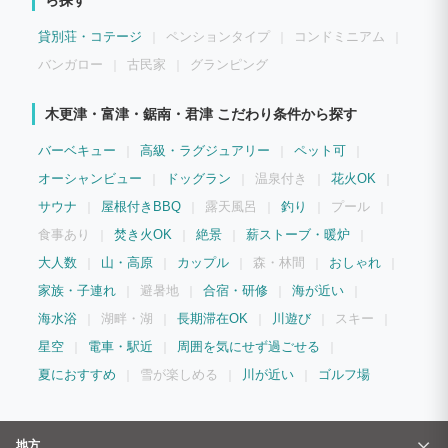
ら探す
は最高の贅沢です。 天気がいい日には富士山も見えるかも…？
貸別荘・コテージ
ペンションタイプ
コンドミニアム
バンガロー
古民家
グランピング
木更津・富津・鋸南・君津 こだわり条件から探す
バーベキュー
高級・ラグジュアリー
ペット可
オーシャンビュー
ドッグラン
温泉付き
花火OK
サウナ
屋根付きBBQ
露天風呂
釣り
プール
食事あり
焚き火OK
絶景
薪ストーブ・暖炉
大人数
山・高原
カップル
森・林間
おしゃれ
家族・子連れ
避暑地
合宿・研修
海が近い
海水浴
湖畔・湖
長期滞在OK
川遊び
スキー
星空
電車・駅近
周囲を気にせず過ごせる
夏におすすめ
雪が楽しめる
川が近い
ゴルフ場
地方