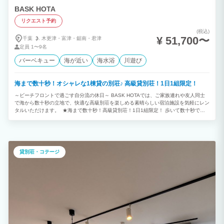
BASK HOTA
リクエスト予約
(税込)
¥ 51,700〜
千葉
木更津・
富津・
鋸南・
君津
定員
1〜9名
バーベキュー
海が近い
海水浴
川遊び
海まで数十秒！オシャレな1棟貸の別荘♪ 高級貸別荘！1日1組限定！
～ビーチフロントで過ごす自分流の休日～ BASK HOTAでは、ご家族連れや友人同士
で海から数十秒の立地で、快適な高級別荘を楽しめる素晴らしい宿泊施設を気軽にレン
タルいただけます。 ★海まで数十秒！高級貸別荘！1日1組限定！ 歩いて数十秒で元
名海岸！天気の良い日はルーフトップから富士山が見えます！ ご家族、ご友人同士、
カップルで都会の喧騒を忘れ波の音とともに癒される休日をお過ごしください。 ★雨
の日もBBQできます！ タイルデッキのオーニングを利用して雨の日でもBBQをお楽し
みいただけます。 雨天時はBBQコンロをタイルデッキの上に設置させていただきま
す。 ※台風等で強風、暴風となります際はオーニングが破損する恐れがございますの
貸別荘・コテージ
で、オーニングはご使用いただけません。 ★広々ジェットバス！ TOTO SYNLAのい
たれりつくせり広々バスルームで日々の疲れを癒す 肩、腰の楽湯もお楽しみいただけ
ます。 たっぷりの水流と心地よい刺激で至福の時間を ジャグジー感覚でゆっくり浸か
ってください。 ★ルーフトップから天気の良い日は富士山も！ BASK HOTAのルーフ
トップから天気の良い日には富士山を望むこともできます。 温水シャワーがございま
すので夏はルーフトップで日焼けもお楽しみいただけます。