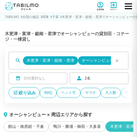
貸別荘コテージ・一棟貸し宿泊予約サイトTABILMO(タビルモ)
会員登録
ログイン
TABILMO
全国の施設
関東
千葉
木更津・富津・鋸南・君津でオーシャンビューの
木更津・富津・鋸南・君津でオーシャンビューの貸別荘・コテー
ジ・一棟貸し
×
木更津・富津・鋸南・君津
オーシャンビュー
日付選択なし
2名
絞り込み
BBQ
ペット可
サウナ
大人数
海が近
オーシャンビュー × 周辺エリアから探す
館山・南房総・千倉
鴨川・勝浦・御宿・大多喜
木更津・富津