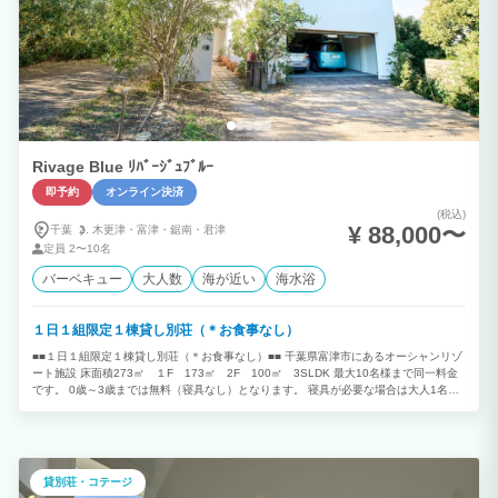
Rivage Blue ﾘﾊﾞｰｼﾞｭﾌﾞﾙｰ
即予約
オンライン決済
(税込)
¥ 88,000〜
千葉
木更津・
富津・
鋸南・
君津
定員
2〜10名
バーベキュー
大人数
海が近い
海水浴
１日１組限定１棟貸し別荘（＊お食事なし）
■■１日１組限定１棟貸し別荘（＊お食事なし）■■ 千葉県富津市にあるオーシャンリゾ
ート施設 床面積273㎡ １F 173㎡ 2F 100㎡ 3SLDK 最大10名様まで同一料金
です。 0歳～3歳までは無料（寝具なし）となります。 寝具が必要な場合は大人1名と
してご予約下さい。 ４歳以上お子様は大人1名としてご予約下さい。 （＊4歳以上は大
人（寝具有り）でカウントいたします。） 目の前はすぐ海 房総半島、三浦半島を一
望できるロケーション 富士山を望むことが出来る海岸線 オーシャンビューを染める夕
日 夜は満天の星空と波音 四季折々の色を放つ内房の景色は絶景です。 都心から少し離
れたこの場所で非日常な時間を過ごしていただける空間をご用意させていただきまし
貸別荘・コテージ
た。 １F 36帖のリビングダイニングキッチンのワンフロア構成でそのままオープンテ