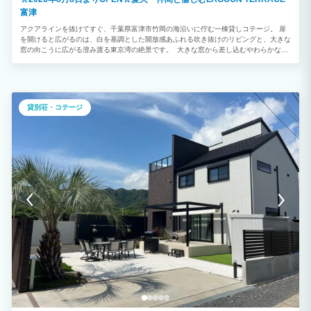
富津
アクアラインを抜けてすぐ、千葉県富津市竹岡の海沿いに佇む一棟貸しコテージ。 扉
を開けると広がるのは、白を基調とした開放感あふれる吹き抜けのリビングと、大きな
窓の向こうに広がる澄み渡る東京湾の絶景です。 大きな窓から差し込むやわらかな光
と波の音に包まれながら、時間を忘れてゆったりとお過ごしいただけます。 お部屋や
ベッドルームからも海を一望でき、朝夕で表情を変える美しい海と空のグラデーション
をお楽しみいただけます。
貸別荘・コテージ