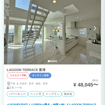
ラスへ。こちらでBBQを楽しんでいただけます。 ２F 寝室3部屋をご用意させていただ
きました。お風呂からは三浦半島、富士山を眺望できます。 ■■オプションのご案内■■
＊現地決済（現金、クレジットカード可）ご希望のお客様は施設までご連絡下さい。
【BBQグリルレンタル】1台3,300円（税込）/1日 【BBQ用夕食食材セット】4,400円
（税込）/1人前（メニュー：牛肉、豚肉、BIGソーセージ、季節の野菜、BBQグリル1
台付＊2人前からオーダー可能です。食材の準備がございますので、当日キャンセルは
お断りいたします。キャンセルは宿泊日3日前までにご連絡下さい。 ＊食物アレルギー
をお持ちのお客様へ 当施設でのご飲食にあたりましては、お客様の最終判断でお召し
上がりいただけます様お願いいたします。 食材、メニューについて、ご不明な点がご
ざいましたら事前にお問合せ下さい。 RivageBlueで楽しいひとときをお過ごし下さ
い。
LAGOON TERRACE 富津
リクエスト予約
オンライン決済
(税込)
¥ 48,045〜
千葉
木更津・
富津・
鋸南・
君津
定員
1〜7名
バーベキュー
ペット可
ドッグラン
海水浴
☆2026年8月8日よりOPEN☆愛犬・仲間と愉しむLAGOON TERRACE