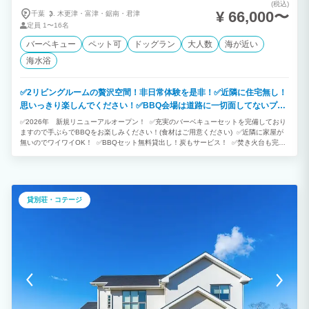
(税込)
¥ 66,000〜
千葉
木更津・
富津・
鋸南・
君津
定員
1〜16名
バーベキュー
ペット可
ドッグラン
大人数
海が近い
海水浴
✅2リビングルームの贅沢空間！非日常体験を是非！✅近隣に住宅無し！
思いっきり楽しんでください！✅BBQ会場は道路に一切面してないプラ
イバシー空間！✅85インチの大型TVでスポーツ観戦もgoodです！
✅2026年 新規リニューアルオープン！ ✅充実のバーベキューセットを完備しており
ますので手ぶらでBBQをお楽しみください！(食材はご用意ください) ✅近隣に家屋が
無いのでワイワイOK！ ✅BBQセット無料貸出し！炭もサービス！ ✅焚き火台も完
備！薪もサービス！ ✅暗くなったらゆっくり焚き火を楽しんではいかがでしょうか？
※夜間のBBQエリア使用可能！ ✅リビング、キッチンからBBQエリアへ解放できま
す！ ✅2階のカウンターからの眺めはオーシャンビュー！ ✅ペットOK！ペットと一緒
に満喫できます！ ✅4名迄は追加料金一切なし！リネン費 全て込み！ ✅富津海水浴場
すぐ！ ✅近隣の漁港は堤防釣りが可能です！ ✅駐車スペース3台分OKです。 ✅バー
貸別荘・コテージ
ベキューを楽しみながら、雲の無い日は満天の星空の下、大自然の中でリフレッシュで
きます。周辺には散歩に最適なスポット多数。フォトスポットもたくさん！ ✅お部屋
から富津花火大会(7月25日のみ)