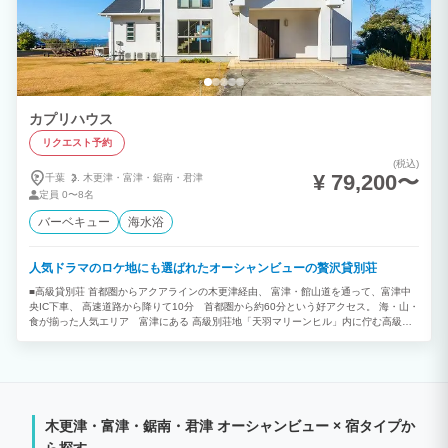
カプリハウス
リクエスト予約
(税込)
¥ 79,200〜
千葉
木更津・
富津・
鋸南・
君津
定員
0〜8名
バーベキュー
海水浴
人気ドラマのロケ地にも選ばれたオーシャンビューの贅沢貸別荘
■高級貸別荘 首都圏からアクアラインの木更津経由、 富津・館山道を通って、富津中
央IC下車、 高速道路から降りて10分 首都圏から約60分という好アクセス。 海・山・
食が揃った人気エリア 富津にある 高級別荘地「天羽マリーンヒル」内に佇む高級貸
別荘＜カプリハウス＞ 広々とした芝生ガーデンと海をみながらでBBQなどお楽しみく
ださい。 ■解放感抜群の贅沢設計 60平米越えのLDK！ 青を基調としたオーシャンビュ
ーの解放感溢れるリビングと3部屋の寝室、 バスルームの他にシャワールームやパウダ
ールーム(トイレ)も3つあり最大人数の8名様でご宿泊いただいても広々ご利用いただけ
ます。 寝室もしっかり分かれているのでファミリーやお友達同士はもちろん、複数世
帯での滞在や合宿にもおすすめです。 ■何にも邪魔されない絶景オーシャンビュー 別
木更津・富津・鋸南・君津 オーシャンビュー × 宿タイプか
荘の眼下に広がるのは一面の東京湾。 高台にあるカプリハウスは海まで視界を遮るも
のはありません。 どこまでも続く海を一望しながら、自分たちだけの空間でするBBQ