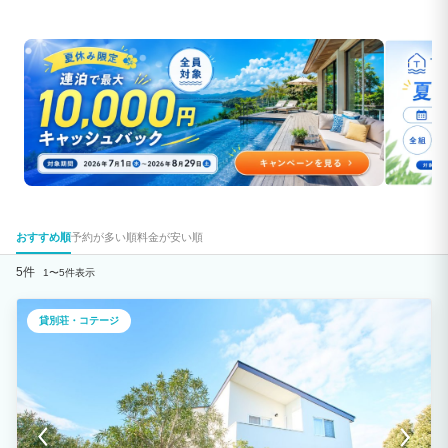
おすすめ順
予約が多い順
料金が安い順
5件
1〜5件表示
貸別荘・コテージ