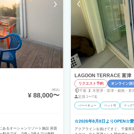
LAGOON TERRACE 富津
リクエスト予約
オンライン決
(税込)
千葉
木更津・
富津・
鋸南・
君
¥ 88,000〜
定員
1〜7名
バーベキュー
ペット可
ドッグ
☆2026年8月8日よりOPEN☆
市にあるオーシャンリゾート施設 床面
アクアラインを抜けてすぐ、千葉県
で同一料金です。 0歳～3歳までは無料