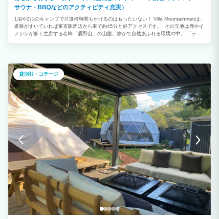
サウナ・BBQなどのアクティビティ充実）
1泊や2泊のキャンプで片道何時間もかけるのはもったいない！ Villa Mountainmanは、
道路がすいていれば東京駅周辺から車で約45分と好アクセスです。 その立地は鹿やイ
ノシシが多く生息する名峰「鹿野山」の山腹。静かで自然あふれる環境の中、 「テン
トサウナ」を楽しんだり、「ピザ窯」でピザを焼いたりと、自由な使い方で贅沢な時間
をお過ごしいただけます。 一日一組限定の貸別荘で、アーリーチェックインやレイト
チェックアウトも可能です。お気軽にご相談ください。 当施設は「宿泊施設」「キャ
ンプ場」ともに自主清掃が基本です。ご利用後は設備を元の状態に戻し、出たゴミはす
べてお持ち帰りください。 清掃が不十分な場合は、次回以降のご利用をお断りさせて
貸別荘・コテージ
いただくことがありますのでご了承ください。 山に囲まれ、静かで贅沢な景色を満喫
できます。海水浴場も車で約20分と近く、大自然の中で優雅な1日をお過ごしいただけ
ます。 落ち着いた雰囲気の館内は、ファミリー、カップル、会社の仲間での旅行に最
適です。 最大8名まで宿泊可能ですが、ご相談いただければ人数を増やすことも可能で
す。 家電や備品もそろっており、ほぼ手ぶらでのご宿泊が可能です。 BBQ機材も無
料で利用でき、スーパーやコンビニは車での移動が必要ですが、食材の買い出しも便利
です。