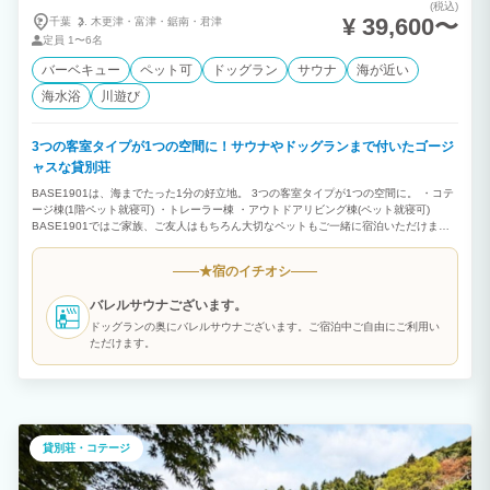
(税込)
¥ 39,600〜
千葉
木更津・
富津・
鋸南・
君津
定員
1〜6名
バーベキュー
ペット可
ドッグラン
サウナ
海が近い
海水浴
川遊び
3つの客室タイプが1つの空間に！サウナやドッグランまで付いたゴージ
ャスな貸別荘
BASE1901は、海までたった1分の好立地。 3つの客室タイプが1つの空間に。 ・コテ
ージ棟(1階ペット就寝可) ・トレーラー棟 ・アウトドアリビング棟(ペット就寝可)
BASE1901ではご家族、ご友人はもちろん大切なペットもご一緒に宿泊いただけま
す。 プライベートサウナやドッグランなど設備も充実。もちろんバーベキューも可
能！ 新築コテージ、キャンピングトレーラー、アウトドアリビング、ドックラン、バ
宿のイチオシ
★
レルサウナ全ての施設を1グループ貸切でご利用いただけます！ 家族・仲間達と素敵な
時間をお過ごし頂けます。 ★３つの客室タイプが１つの空間に。 ドッグランに面した
バレルサウナございます。
宿泊施設、トレーラーハウスやアウトドアリビング。 まるで秘密基地のような空間で
食事をしたり、 ゲームをしたり、語り合ったり…。 そんな映画のワンシーンのよう
ドッグランの奥にバレルサウナございます。ご宿泊中ご自由にご利用い
に、 トレーラーハウスに泊まって グランピング宿泊施設体験してみませんか？ ★プ
ただけます。
ライベートサウナ エクスクルーシブで特別な一時 プライベートな時間を健康的に親密
に過ごすために ヒーリング効果のある専用サウナをご利用ください。 日頃溜まったス
トレスや毒素は汗とともに 身体の中からサッパリと洗い流しましょう。 ★プライベー
トドッグラン 大型犬もOK！ 愛犬も奔放に、飼い主も自由気ままに！ ベース1901の柔
らかな芝のドッグランは プライバシーが守られながら 気兼ねなく愛犬との一時を堪能
いただけます。
貸別荘・コテージ