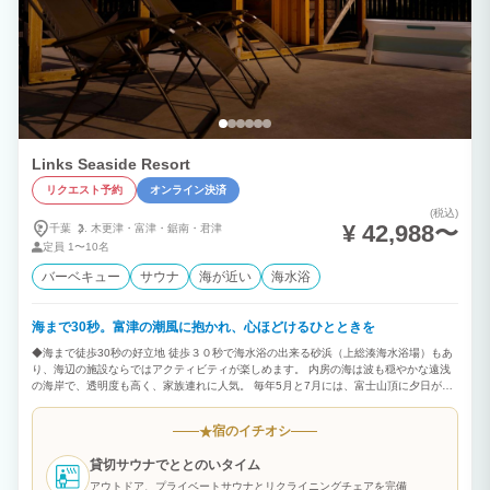
Links Seaside Resort
リクエスト予約
オンライン決済
(税込)
¥ 42,988〜
千葉
木更津・
富津・
鋸南・
君津
定員
1〜10名
バーベキュー
サウナ
海が近い
海水浴
海まで30秒。富津の潮風に抱かれ、心ほどけるひとときを
◆海まで徒歩30秒の好立地 徒歩３０秒で海水浴の出来る砂浜（上総湊海水浴場）もあ
り、海辺の施設ならではアクティビティが楽しめます。 内房の海は波も穏やかな遠浅
の海岸で、透明度も高く、家族連れに人気。 毎年5月と7月には、富士山頂に夕日が落
ちる「ダイヤモンド富士」を見られることも。自然が起こす神秘の絶景、とっておきの
ひとときをお過ごしください。 ◆貸切サウナでととのいタイム アウトドア、プライベ
宿のイチオシ
★
ートサウナとリクライニングチェアを完備！ 海のアクティビティを楽しんだ後、身体
を芯から温めて、潮の香り、海風を感じる外気浴は格別。 「Links Seaside Resort」
貸切サウナでととのいタイム
だからこそできる非日常のととのいを体験してください。 ◆笑顔あふれるBBQ（有
料） アウトドアを最大限お楽しみいただけるバーベキューに必要な設備（グリル、
アウトドア、プライベートサウナとリクライニングチェアを完備