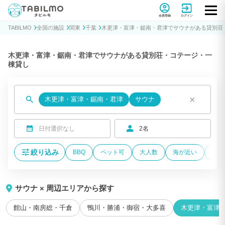
貸別荘コテージ・一棟貸し宿泊予約サイトTABILMO(タビルモ)
会員登録
ログイン
TABILMO
全国の施設
関東
千葉
木更津・富津・鋸南・君津でサウナがある貸別荘
木更津・富津・鋸南・君津でサウナがある貸別荘・コテージ・一
棟貸し
×
木更津・富津・鋸南・君津
サウナ
日付選択なし
2名
絞り込み
BBQ
ペット可
大人数
海が近い
温泉
サウナ × 周辺エリアから探す
館山・南房総・千倉
鴨川・勝浦・御宿・大多喜
木更津・富津