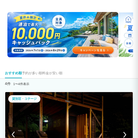
おすすめ順
予約が多い順
料金が安い順
4件
1〜4件表示
貸別荘・コテージ