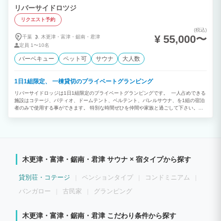
リバーサイドロツジ
リクエスト予約
(税込)
¥ 55,000〜
千葉
木更津・
富津・
鋸南・
君津
定員
1〜10名
バーベキュー
ペット可
サウナ
大人数
1日1組限定、 一棟貸切のプライベートグランピング
リバーサイドロッジは1日1組限定のプライベートグランピングです。 一人占めできる
施設はコテージ、パティオ、ドームテント、ベルテント、バレルサウナ、を1組の宿泊
者のみで使用する事ができます。 特別な時間ぜひを仲間や家族と過ごして下さい。敷
地内からは湊川を眺めながらバーベキューや野外バレルサウナで森林浴もできます！大
自然のなかで普段の疲れを癒してください。 〈 リバーサイドロッジのコンセプト 〉
チェックインからチェックアウトまで利用者のみの完全プライベート空間作りにこだわ
り、普段の日常の騒がしい日々から解放されて、人目を気にしない自分だけの時間を提
供できるよう日々努力しております。 時間の流れを気にしない大切な時間を自分らし
く過ごせるように！！せひ気の許せる仲間又は家族でお越し頂けることを心よりお待ち
木更津・富津・鋸南・君津 サウナ × 宿タイプから探す
しております。 リバーサイドロッジの敷地内から宿泊者しか見れない特別な景色があ
ります。プライベートエリアから見渡せる湊川の絶景を一人占めで楽しんで下さい。
ベンチの丸太の座って見る景色は思い出に残る大自然を満喫できます。 施設専用駐車
貸別荘・コテージ
ペンションタイプ
コンドミニアム
場に車を停めて、施設ゲートを入りましたら左手側にコテージがあり、入り口でスマー
トロックによるセルフチェックインで入室できます。 コテージ内にはキッチン、浴
バンガロー
古民家
グランピング
室、洗面所、ソファーのリラックスできるスペースがあり、窓からは湊川を眺める事が
出来ます。 コテージの窓を開けたら16 ㎡のパティオでバーベキュー、プロジェクター
による映画鑑賞ができます。 パティオから見える景色は右手側に、ドームテントがあ
木更津・富津・鋸南・君津 こだわり条件から探す
り室内はセミダブルベッド4台、ソファーベッド、折り畳みベッド、照明、洋服ハンガ