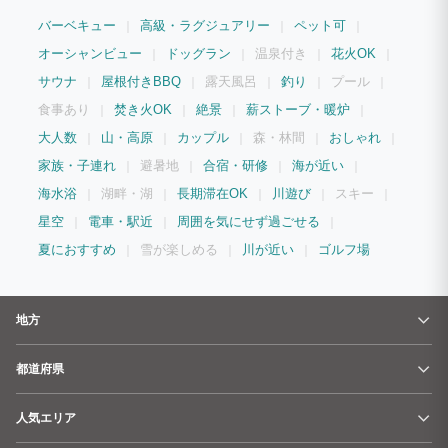
ー、エアコン、テーブル、下駄箱が設置されてます。 隣にはベルテントがあり、室内
バーベキュー
高級・ラグジュアリー
ペット可
にはセミダブルベッド4台、照明、スポットエアコン2台（夏）、セラミックヒーター2
台（冬）下駄箱が設置されてます。 敷地内奥にはバレルサウナがあり、木々に囲まれ
オーシャンビュー
ドッグラン
温泉付き
花火OK
た特別な空間で室内のワイドウインドウから景気を眺めながらロウリュのサウナタイム
を楽しみ事ができます。 サウナの後には野外に水風呂があり、森林浴で心も体もリフ
サウナ
屋根付きBBQ
露天風呂
釣り
プール
レッシュできます。 プライベート空間で森と川と山に囲まれ自然に触れ合いながら、
普段と変わらなく不自由なく過ごす事の出来る空間作りをコンセプトに作られた施設で
食事あり
焚き火OK
絶景
薪ストーブ・暖炉
す。
大人数
山・高原
カップル
森・林間
おしゃれ
家族・子連れ
避暑地
合宿・研修
海が近い
海水浴
湖畔・湖
長期滞在OK
川遊び
スキー
星空
電車・駅近
周囲を気にせず過ごせる
夏におすすめ
雪が楽しめる
川が近い
ゴルフ場
地方
都道府県
人気エリア