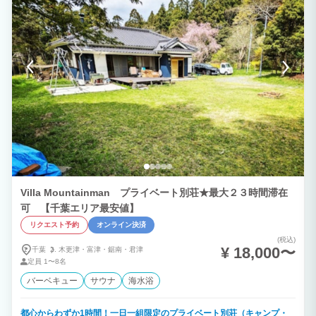
Villa Mountainman プライベート別荘★最大２３時間滞在
可 【千葉エリア最安値】
リクエスト予約
オンライン決済
(税込)
¥ 18,000〜
千葉
木更津・
富津・
鋸南・
君津
定員
1〜8名
バーベキュー
サウナ
海水浴
都心からわずか1時間！一日一組限定のプライベート別荘（キャンプ・