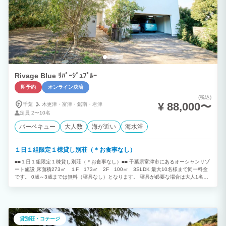
Rivage Blue ﾘﾊﾞｰｼﾞｭﾌﾞﾙｰ
即予約
オンライン決済
(税込)
¥ 88,000〜
千葉
木更津・
富津・
鋸南・
君津
定員
2〜10名
バーベキュー
大人数
海が近い
海水浴
１日１組限定１棟貸し別荘（＊お食事なし）
■■１日１組限定１棟貸し別荘（＊お食事なし）■■ 千葉県富津市にあるオーシャンリゾ
ート施設 床面積273㎡ １F 173㎡ 2F 100㎡ 3SLDK 最大10名様まで同一料金
です。 0歳～3歳までは無料（寝具なし）となります。 寝具が必要な場合は大人1名と
してご予約下さい。 ４歳以上お子様は大人1名としてご予約下さい。 （＊4歳以上は大
人（寝具有り）でカウントいたします。） 目の前はすぐ海 房総半島、三浦半島を一
望できるロケーション 富士山を望むことが出来る海岸線 オーシャンビューを染める夕
日 夜は満天の星空と波音 四季折々の色を放つ内房の景色は絶景です。 都心から少し離
れたこの場所で非日常な時間を過ごしていただける空間をご用意させていただきまし
貸別荘・コテージ
た。 １F 36帖のリビングダイニングキッチンのワンフロア構成でそのままオープンテ