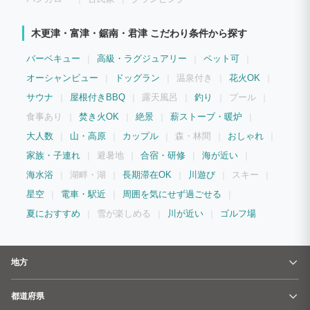
木更津・富津・鋸南・君津 こだわり条件から探す
バーベキュー
高級・ラグジュアリー
ペット可
オーシャンビュー
ドッグラン
温泉付き
花火OK
サウナ
屋根付きBBQ
露天風呂
釣り
プール
食事あり
焚き火OK
絶景
薪ストーブ・暖炉
大人数
山・高原
カップル
森・林間
おしゃれ
家族・子連れ
避暑地
合宿・研修
海が近い
海水浴
湖畔・湖
長期滞在OK
川遊び
スキー
星空
電車・駅近
周囲を気にせず過ごせる
夏におすすめ
雪が楽しめる
川が近い
ゴルフ場
地方
都道府県