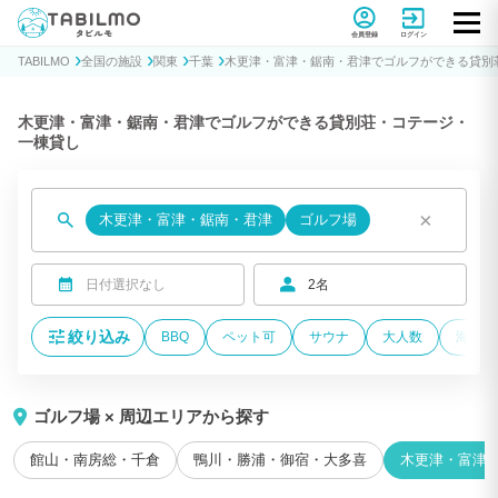
貸別荘コテージ・一棟貸し宿泊予約サイトTABILMO(タビルモ)
会員登録
ログイン
TABILMO
全国の施設
関東
千葉
木更津・富津・鋸南・君津でゴルフができる貸別
木更津・富津・鋸南・君津でゴルフができる貸別荘・コテージ・
一棟貸し
×
木更津・富津・鋸南・君津
ゴルフ場
日付選択なし
2名
絞り込み
BBQ
ペット可
サウナ
大人数
海が近
ゴルフ場 × 周辺エリアから探す
館山・南房総・千倉
鴨川・勝浦・御宿・大多喜
木更津・富津