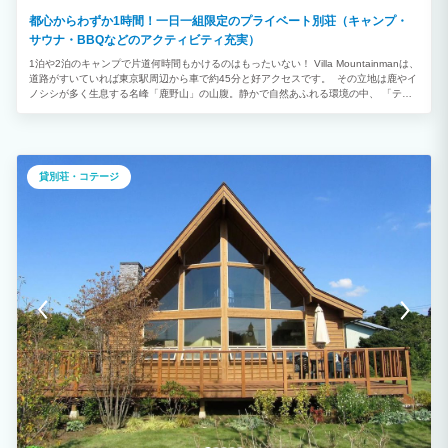
都心からわずか1時間！一日一組限定のプライベート別荘（キャンプ・
サウナ・BBQなどのアクティビティ充実）
1泊や2泊のキャンプで片道何時間もかけるのはもったいない！ Villa Mountainmanは、
道路がすいていれば東京駅周辺から車で約45分と好アクセスです。 その立地は鹿やイ
ノシシが多く生息する名峰「鹿野山」の山腹。静かで自然あふれる環境の中、 「テン
トサウナ」を楽しんだり、「ピザ窯」でピザを焼いたりと、自由な使い方で贅沢な時間
をお過ごしいただけます。 一日一組限定の貸別荘で、アーリーチェックインやレイト
チェックアウトも可能です。お気軽にご相談ください。 当施設は「宿泊施設」「キャ
ンプ場」ともに自主清掃が基本です。ご利用後は設備を元の状態に戻し、出たゴミはす
べてお持ち帰りください。 清掃が不十分な場合は、次回以降のご利用をお断りさせて
貸別荘・コテージ
いただくことがありますのでご了承ください。 山に囲まれ、静かで贅沢な景色を満喫
できます。海水浴場も車で約20分と近く、大自然の中で優雅な1日をお過ごしいただけ
ます。 落ち着いた雰囲気の館内は、ファミリー、カップル、会社の仲間での旅行に最
適です。 最大8名まで宿泊可能ですが、ご相談いただければ人数を増やすことも可能で
す。 家電や備品もそろっており、ほぼ手ぶらでのご宿泊が可能です。 BBQ機材も無
料で利用でき、スーパーやコンビニは車での移動が必要ですが、食材の買い出しも便利
です。