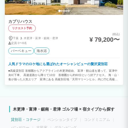
カプリハウス
リクエスト予約
(税込)
¥ 79,200〜
千葉
木更津・
富津・
鋸南・
君津
定員
0〜8名
バーベキュー
海水浴
人気ドラマのロケ地にも選ばれたオーシャンビューの贅沢貸別荘
■高級貸別荘 首都圏からアクアラインの木更津経由、 富津・館山道を通って、富津中
央IC下車、 高速道路から降りて10分 首都圏から約60分という好アクセス。 海・山・
食が揃った人気エリア 富津にある 高級別荘地「天羽マリーンヒル」内に佇む高級貸
別荘＜カプリハウス＞ 広々とした芝生ガーデンと海をみながらでBBQなどお楽しみく
ださい。 ■解放感抜群の贅沢設計 60平米越えのLDK！ 青を基調としたオーシャンビュ
ーの解放感溢れるリビングと3部屋の寝室、 バスルームの他にシャワールームやパウダ
ールーム(トイレ)も3つあり最大人数の8名様でご宿泊いただいても広々ご利用いただけ
ます。 寝室もしっかり分かれているのでファミリーやお友達同士はもちろん、複数世
帯での滞在や合宿にもおすすめです。 ■何にも邪魔されない絶景オーシャンビュー 別
木更津・富津・鋸南・君津 ゴルフ場 × 宿タイプから探す
荘の眼下に広がるのは一面の東京湾。 高台にあるカプリハウスは海まで視界を遮るも
のはありません。 どこまでも続く海を一望しながら、自分たちだけの空間でするBBQ
は最高の贅沢です。 天気がいい日には富士山も見えるかも…？
貸別荘・コテージ
ペンションタイプ
コンドミニアム
バンガロー
古民家
グランピング