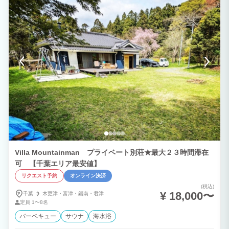
ラスへ。こちらでBBQを楽しんでいただけます。 ２F 寝室3部屋をご用意させていただ
きました。お風呂からは三浦半島、富士山を眺望できます。 ■■オプションのご案内■■
＊現地決済（現金、クレジットカード可）ご希望のお客様は施設までご連絡下さい。
【BBQグリルレンタル】1台3,300円（税込）/1日 【BBQ用夕食食材セット】4,400円
（税込）/1人前（メニュー：牛肉、豚肉、BIGソーセージ、季節の野菜、BBQグリル1
台付＊2人前からオーダー可能です。食材の準備がございますので、当日キャンセルは
お断りいたします。キャンセルは宿泊日3日前までにご連絡下さい。 ＊食物アレルギー
をお持ちのお客様へ 当施設でのご飲食にあたりましては、お客様の最終判断でお召し
上がりいただけます様お願いいたします。 食材、メニューについて、ご不明な点がご
ざいましたら事前にお問合せ下さい。 RivageBlueで楽しいひとときをお過ごし下さ
い。
Villa Mountainman プライベート別荘★最大２３時間滞在
可 【千葉エリア最安値】
リクエスト予約
オンライン決済
(税込)
¥ 18,000〜
千葉
木更津・
富津・
鋸南・
君津
定員
1〜8名
バーベキュー
サウナ
海水浴