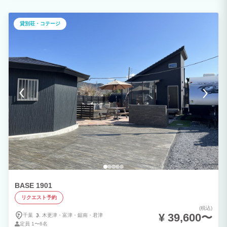
の日もBBQできます！ タイルデッキのオーニングを利用して雨の日でもBBQをお楽し
みいただけます。 雨天時はBBQコンロをタイルデッキの上に設置させていただきま
す。 ※台風等で強風、暴風となります際はオーニングが破損する恐れがございますの
貸別荘・コテージ
で、オーニングはご使用いただけません。 ★広々ジェットバス！ TOTO SYNLAのい
たれりつくせり広々バスルームで日々の疲れを癒す 肩、腰の楽湯もお楽しみいただけ
ます。 たっぷりの水流と心地よい刺激で至福の時間を ジャグジー感覚でゆっくり浸か
ってください。 ★ルーフトップから天気の良い日は富士山も！ BASK HOTAのルーフ
トップから天気の良い日には富士山を望むこともできます。 温水シャワーがございま
すので夏はルーフトップで日焼けもお楽しみいただけます。
BASE 1901
リクエスト予約
(税込)
¥ 39,600〜
千葉
木更津・
富津・
鋸南・
君津
定員
1〜6名