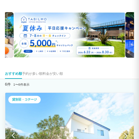
おすすめ順
予約が多い順
料金が安い順
6件
1〜6件表示
貸別荘・コテージ