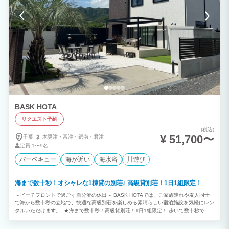
BASK HOTA
リクエスト予約
(税込)
¥ 51,700〜
千葉
木更津・
富津・
鋸南・
君津
定員
1〜9名
バーベキュー
海が近い
海水浴
川遊び
海まで数十秒！オシャレな1棟貸の別荘♪ 高級貸別荘！1日1組限定！
～ビーチフロントで過ごす自分流の休日～ BASK HOTAでは、ご家族連れや友人同士
で海から数十秒の立地で、快適な高級別荘を楽しめる素晴らしい宿泊施設を気軽にレン
タルいただけます。 ★海まで数十秒！高級貸別荘！1日1組限定！ 歩いて数十秒で元
名海岸！天気の良い日はルーフトップから富士山が見えます！ ご家族、ご友人同士、
カップルで都会の喧騒を忘れ波の音とともに癒される休日をお過ごしください。 ★雨