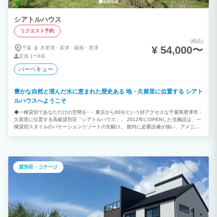
シアトルハウス
リクエスト予約
(税込)
¥ 54,000〜
千葉
木更津・
富津・
鋸南・
君津
定員
1〜8名
バーベキュー
豊かな自然と澄んだ水に恵まれた歴史ある 地・久留里に位置する シアト
ルハウスへようこそ
◆一棟貸切であなただけの空間を･･･ 東京から60分という好アクセスな千葉県君津市・
久留里に位置する高級貸別荘「シアトルハウス」。 2012年にOPENした当施設は、一
棟貸切スタイルのバケーションリゾートの先駆け。 館内に必要設備が揃い、アメニテ
ィもご用意。 別荘のように自由なスタイルで気ままに過ごしながらも、ホテルステイ
のような便利さを兼揃えています。 ◆オンリーワンの旅を 米の限られた地域でのみ生
息する貴重な木材、 ウェスタンレッドシーダーを使用した館内にはヒノキの香りが漂
い、 まるで森林浴をしているようなリラックス空間。 インテリアもアメリカの家具・
照明・アクセサリーなど、トータルコーディネートしてあり、 カルフォルニアの高級
貸別荘・コテージ
コテージへ訪れた気分を味わっていただけます。 一棟貸切スタイルなので、 ご家族連
れや親しいお友達同士でゆっくりお過ごしいただけます。 ◆充実した周辺のレジャー
スポット シアトルハウス周辺にはお車で1時間以内にさまざまなレジャー施設がありま
す。 東京ドイツ村、鴨川シーワールド、マザー牧場、いちご狩り、道の駅愛彩畑、久
留里城、上総富士ゴルフクラブ、ゴールド木更津ゴルフクラブetc・・・