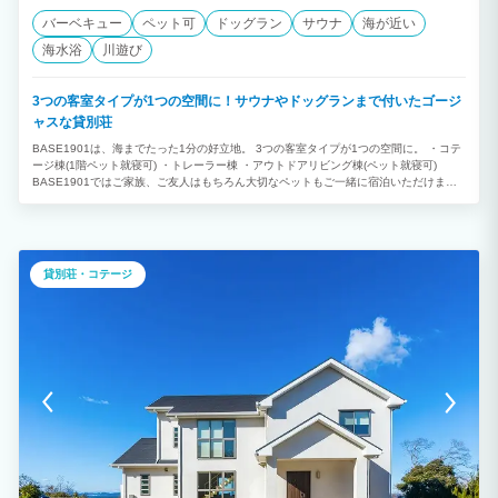
バーベキュー
ペット可
ドッグラン
サウナ
海が近い
海水浴
川遊び
3つの客室タイプが1つの空間に！サウナやドッグランまで付いたゴージ
ャスな貸別荘
BASE1901は、海までたった1分の好立地。 3つの客室タイプが1つの空間に。 ・コテ
ージ棟(1階ペット就寝可) ・トレーラー棟 ・アウトドアリビング棟(ペット就寝可)
BASE1901ではご家族、ご友人はもちろん大切なペットもご一緒に宿泊いただけま
す。 プライベートサウナやドッグランなど設備も充実。もちろんバーベキューも可
能！ 新築コテージ、キャンピングトレーラー、アウトドアリビング、ドックラン、バ
レルサウナ全ての施設を1グループ貸切でご利用いただけます！ 家族・仲間達と素敵な
時間をお過ごし頂けます。 ★３つの客室タイプが１つの空間に。 ドッグランに面した
宿泊施設、トレーラーハウスやアウトドアリビング。 まるで秘密基地のような空間で
貸別荘・コテージ
食事をしたり、 ゲームをしたり、語り合ったり…。 そんな映画のワンシーンのよう
に、 トレーラーハウスに泊まって グランピング宿泊施設体験してみませんか？ ★プ
ライベートサウナ エクスクルーシブで特別な一時 プライベートな時間を健康的に親密
に過ごすために ヒーリング効果のある専用サウナをご利用ください。 日頃溜まったス
トレスや毒素は汗とともに 身体の中からサッパリと洗い流しましょう。 ★プライベー
トドッグラン 大型犬もOK！ 愛犬も奔放に、飼い主も自由気ままに！ ベース1901の柔
らかな芝のドッグランは プライバシーが守られながら 気兼ねなく愛犬との一時を堪能
いただけます。