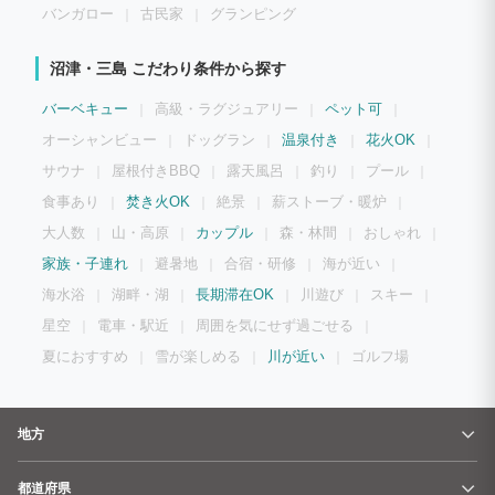
バンガロー
古民家
グランピング
沼津・三島 こだわり条件から探す
バーベキュー
高級・ラグジュアリー
ペット可
オーシャンビュー
ドッグラン
温泉付き
花火OK
サウナ
屋根付きBBQ
露天風呂
釣り
プール
食事あり
焚き火OK
絶景
薪ストーブ・暖炉
大人数
山・高原
カップル
森・林間
おしゃれ
家族・子連れ
避暑地
合宿・研修
海が近い
海水浴
湖畔・湖
長期滞在OK
川遊び
スキー
星空
電車・駅近
周囲を気にせず過ごせる
夏におすすめ
雪が楽しめる
川が近い
ゴルフ場
地方
都道府県