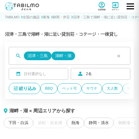
貸別荘コテージ・一棟貸し宿泊予約サイトTABILMO(タビルモ)
会員登録
ログイン
TABILMO
全国の施設
東海
静岡・伊豆
沼津・三島で湖畔・湖に近い貸別荘・コテ
沼津・三島で湖畔・湖に近い貸別荘・コテージ・一棟貸し
×
沼津・三島
湖畔・湖
日付選択なし
2名
絞り込み
BBQ
ペット可
サウナ
大人数
海が近
湖畔・湖 × 周辺エリアから探す
下田・白浜
浜松・浜名湖
熱海
静岡・清水
御殿場・富