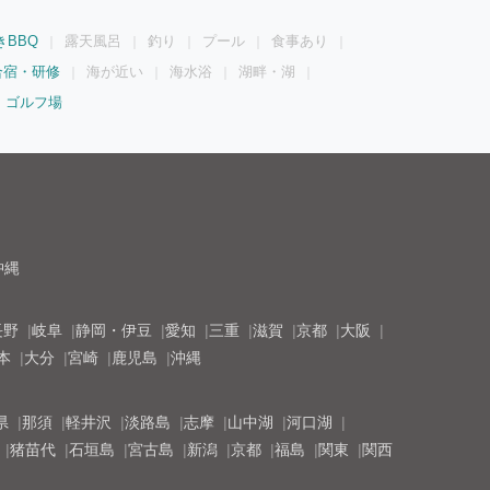
きBBQ
露天風呂
釣り
プール
食事あり
合宿・研修
海が近い
海水浴
湖畔・湖
ゴルフ場
沖縄
長野
岐阜
静岡・伊豆
愛知
三重
滋賀
京都
大阪
本
大分
宮崎
鹿児島
沖縄
県
那須
軽井沢
淡路島
志摩
山中湖
河口湖
猪苗代
石垣島
宮古島
新潟
京都
福島
関東
関西