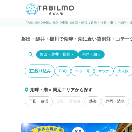
貸別荘コテージ・一棟貸し宿泊予約サイトTABILMO(タビ
TABILMO
全国の施設
東海
静岡・伊豆
磐田・袋井・掛川で湖畔・
磐田・袋井・掛川で湖畔・湖に近い貸別荘・コテー
磐田・袋井・掛川
×
湖畔・湖
×
絞り込み
BBQ
ペット可
サウナ
大人数
湖畔・湖 × 周辺エリアから探す
下田・白浜
浜松・浜名湖
熱海
静岡・清水