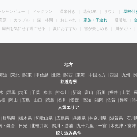
ーシャンビュー
ドッグラン
温泉付き
花火OK
サウナ
屋根付
高原
カップル
森・林間
おしゃれ
家族・子連れ
避暑地
周囲を気にせず過ごせる
夏におすすめ
雪が楽しめる
川が近い
地方
海道
東北
関東
甲信越
北陸
関西
東海
中国地方
四国
九州
都道府県
木
群馬
埼玉
千葉
東京
神奈川
新潟
富山
石川
福井
山梨
島根
岡山
広島
山口
徳島
香川
愛媛
高知
福岡
佐賀
長崎
熊
人気エリア
群馬県
栃木県
和歌山県
広島県
兵庫県
神奈川県
滋賀県
石川
南・鎌倉
日光
北軽井沢
鴨川・勝浦
九十九里・一宮
木更津・富津
絞り込み条件