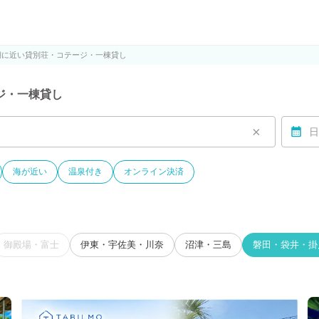
ルモ)
湖に近い貸別荘・コテージ・一棟貸し
ジ・一棟貸し
×
日
海が近い
温泉付き
オンライン決済
御殿場・富士
伊東・宇佐美・川奈
沼津・三島
磐田・袋井・掛