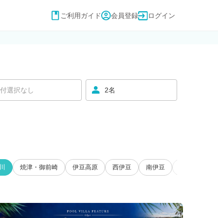
ご利用ガイド
会員登録
ログイン
付選択なし
2名
川
焼津・御前崎
伊豆高原
西伊豆
南伊豆
大井川・寸又