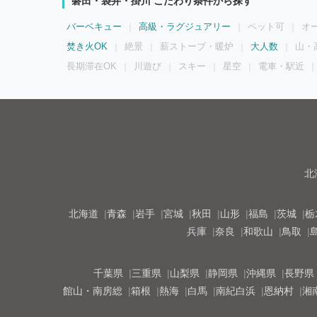
磐田・袋井・掛川 こだわり条件から探す
バーベキュー
高級・ラグジュアリー
ペット可
オ
焚き火OK
絶景
薪ストーブ・暖炉
大人数
山・
長期滞在OK
川遊び
スキー
星空
電車・駅近
北
北海道
青森
岩手
宮城
秋田
山形
福島
茨城
栃
兵庫
奈良
和歌山
鳥取
千葉県
三重県
山梨県
静岡県
沖縄県
長野県
館山・南房総
箱根
熱海
白馬
南紀白浜
恩納村
湘