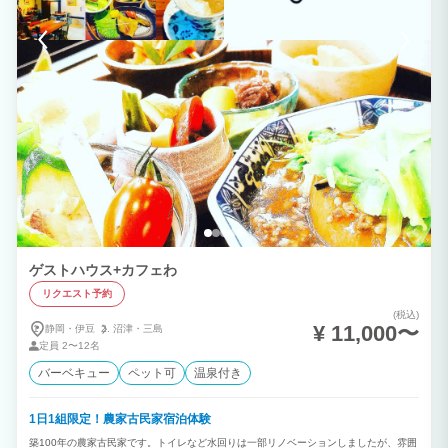
ゲストハウス+カフェわ
リクエスト予約
(税込)
¥ 11,000〜
静岡・伊豆
沼津・
三島
定員
2〜12名
バーベキュー
ペット可
温泉付き
1日1組限定！農家古民家宿泊体験
築100年の農家古民家です。トイレなど水回りは一部リノベーションしましたが、雰囲