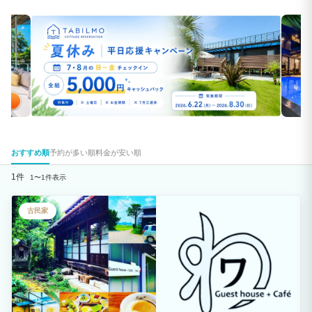
おすすめ順
予約が多い順
料金が安い順
1件
1〜1件表示
古民家