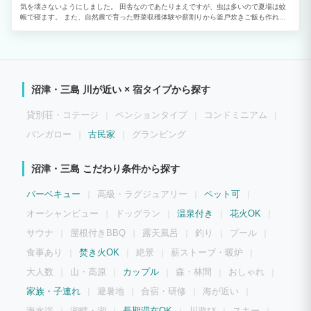
気を壊さないようにしました。 田舎なのであたりまえですが、虫は多いので夏場は蚊
帳で寝ます。 また、自然農で育った野菜収穫体験や薪割りから釜戸炊きご飯も作れま
す。 尚、敷地内から28℃の温泉がでますので木樽で沸かして入ることもできます。 土
間には囲炉裏テーブルがあり、雨でも炭火BBQができます。 ※ BBQをご希望の方はリ
クエストの際、備考欄でお問い合わせくださいませ。
沼津・三島 川が近い × 宿タイプから探す
貸別荘・コテージ
ペンションタイプ
コンドミニアム
バンガロー
古民家
グランピング
沼津・三島 こだわり条件から探す
バーベキュー
高級・ラグジュアリー
ペット可
オーシャンビュー
ドッグラン
温泉付き
花火OK
サウナ
屋根付きBBQ
露天風呂
釣り
プール
食事あり
焚き火OK
絶景
薪ストーブ・暖炉
大人数
山・高原
カップル
森・林間
おしゃれ
家族・子連れ
避暑地
合宿・研修
海が近い
海水浴
湖畔・湖
長期滞在OK
川遊び
スキー