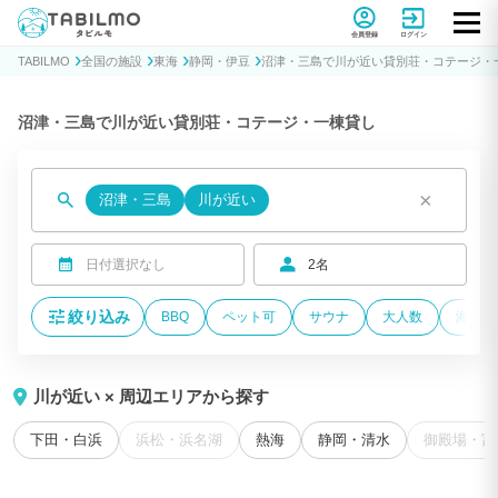
貸別荘コテージ・一棟貸し宿泊予約サイトTABILMO(タビルモ)
会員登録
ログイン
TABILMO
全国の施設
東海
静岡・伊豆
沼津・三島で川が近い貸別荘・コテージ・
沼津・三島で川が近い貸別荘・コテージ・一棟貸し
×
沼津・三島
川が近い
日付選択なし
2名
絞り込み
BBQ
ペット可
サウナ
大人数
海が近
川が近い × 周辺エリアから探す
下田・白浜
浜松・浜名湖
熱海
静岡・清水
御殿場・富