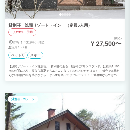
貸別荘 浅間リゾート・イン （定員5人用）
リクエスト予約
(税込)
¥ 27,500〜
群馬
北軽井沢・
嬬恋
定員
1〜7名
ペット可
スキー
【浅間リゾート・イン貸別荘】 貸別荘のある「軽井沢プリンスランド」は標高1,100
ｍの位置にあり、夜なら真夏でもエアコンなしでお休みいただけます。 都会では味わ
えない自然の風を感じながら、ぐっすり眠ってリフレッシュ！！ 避暑地ならではの時
間をお過ごし下さい。 独立一戸建で設備も充実しており、BBQもOK！ 敷地内にはペ
ット可の別荘他、おもちゃ王国などのレジャー施設もございます。 ※当地は浅間山の
麓に位置し、夏でも朝晩は肌寒い時がございます。 お荷物になりますが長袖を1枚余
分にお持ち下さい。
貸別荘・コテージ