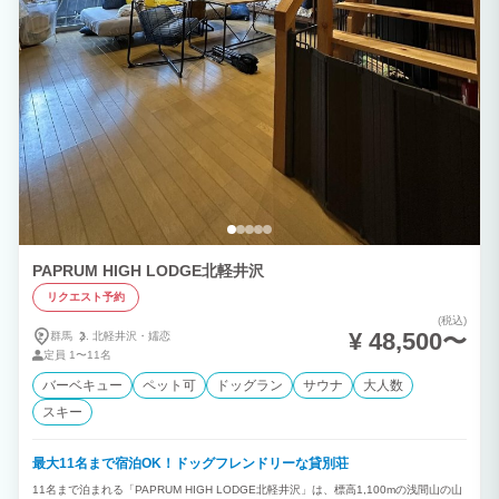
PAPRUM HIGH LODGE北軽井沢
リクエスト予約
(税込)
¥ 48,500〜
群馬
北軽井沢・
嬬恋
定員
1〜11名
バーベキュー
ペット可
ドッグラン
サウナ
大人数
スキー
最大11名まで宿泊OK！ドッグフレンドリーな貸別荘
11名まで泊まれる「PAPRUM HIGH LODGE北軽井沢」は、標高1,100mの浅間山の山