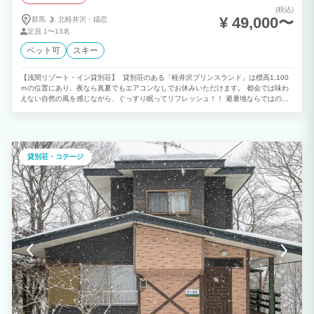
(税込)
¥ 49,000〜
群馬
北軽井沢・
嬬恋
定員
1〜13名
ペット可
スキー
【浅間リゾート・イン貸別荘】 貸別荘のある「軽井沢プリンスランド」は標高1,100
ｍの位置にあり、夜なら真夏でもエアコンなしでお休みいただけます。 都会では味わ
えない自然の風を感じながら、ぐっすり眠ってリフレッシュ！！ 避暑地ならではの時
間をお過ごし下さい。 独立一戸建で設備も充実しており、BBQもOK！ 敷地内にはペ
ット可の別荘他、おもちゃ王国などのレジャー施設もございます。 ※当地は浅間山の
麓に位置し、夏でも朝晩は肌寒い時がございます。 お荷物になりますが長袖を1枚余
分にお持ち下さい。
貸別荘・コテージ