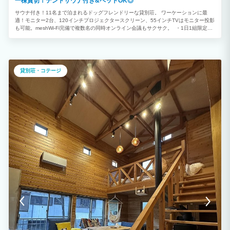
一棟貸切！テントサウナ付き&ペットOK◎
サウナ付き！11名まで泊まれるドッグフレンドリーな貸別荘。 ワーケーションに最
適！モニター2台、120インチプロジェクタースクリーン、55インチTVはモニター投影
も可能。meshWi-Fi完備で複数名の同時オンライン会議もサクサク。 ・1日1組限定の
バケーションレンタル(最大11名まで可) ・雄大な「浅間山」山裾に広がる標高1,100m
の避暑地 ・東京駅から車で2時間50分 ・別荘管理地内にある別荘なので道路整備がさ
れてて安心 ・別荘管理地内に温泉、ゴルフ場、レストラン、おもちゃ王国あり ・Wi-
Fi、モニター完備で大自然ワーケーションができる ・専用庭はドッグラン仕様、ドッ
グフレンドリーな施設 ・小さなお子様用の食器類もご用意 ・1F、2Fに寝室があるので
貸別荘・コテージ
複数ファミリーでの利用にも ※小学生未満のお子様は添い寝として人数に含まず無
料。小学生は一律5500円、中学生以上は大人料金となります。 ※6月〜10月はハイシ
ーズンのため一律15,500円を追加で頂戴いたします。 ※冬季(11月〜5月)は燃料、水抜
き、その他特別清掃代金とし12,800円頂戴いたします。 ---------------- 〈 オプション料
金 〉予約リクエスト時にオプションよりご選択ください。 ⚫︎テントサウナ利用料 税込
5,500円/組 プランにはテントサウナ用の薪と、ロウリュウ用に水上の地で蒸留された
杉の葉の精油1瓶が含まれます。 ＊こちらで提供した薪以外をストーブで燃やすのはご
遠慮ください ⚫︎ペット同伴料(無料で利用できるアメニティ/グッズ多数)税込5,500円/
頭