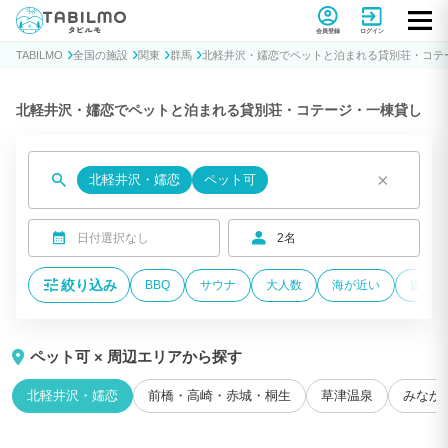
貸別荘コテージ・一棟貸し宿泊予約サイトTABILMO(タビルモ)
会員登録
ログイン
TABILMO
全国の施設
関東
群馬
北軽井沢・嬬恋でペットと泊まれる貸別荘・コテ
北軽井沢・嬬恋でペットと泊まれる貸別荘・コテージ・一棟貸し
×
北軽井沢・嬬恋
ペット可
日付選択なし
2名
絞り込み
BBQ
サウナ
大人数
海が近い
温泉付
ペット可 × 周辺エリアから探す
北軽井沢・嬬恋
前橋・高崎・赤城・桐生
草津温泉
みなか