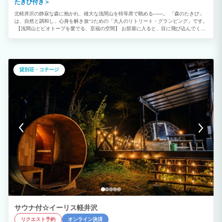
たきび付き＞
北軽井沢の静寂な森に抱かれ、雄大な浅間山を特等席で眺める――。 「森のたきび」
は、自然と調和し、心身を解き放つための「大人のリトリート・グランピング」です。
【浅間山とビオトープを愛でる、至福の空間】 お部屋に入ると、目に飛び込んでくる
のは160センチの大きな窓に映し出される浅間山のパノラマ。バスタブにゆったりと浸
かりながら、刻一刻と表情を変える山の稜線を眺める贅沢な時間をお楽しみいただけま
す。 内装は土間や土壁を用いた温かみのある設計。ベッドやテーブルは、美しいビオ
トープ越しに浅間山が最も美しく見える高さにこだわって配置されています。 【揺ら
ぐ炎に癒やされる「焚き火」のひととき】 「森のたきび」の名にふさわしく、ご宿泊
貸別荘・コテージ
のお客様には焚き火セットをサービス。1階の前庭で、薪がぜる音を聞きながら、大切
な人と静かな対話を楽しむ。そんな何もしない贅沢がここにあります。 【愛犬と共
に、上質な森の暮らしを】 大切な家族であるワンちゃん（1頭1泊5,500円）とのご宿
泊も大歓迎です。2階には開閉式の屋根付きデッキがあり、夏の日差しから守られなが
ら、夜には満天の星空を一緒に見上げることも。自然の一部として過ごす、穏やかな休
日を分かち合ってください。 ■ 充実の設備とオプション ・お部屋： ダブルベッド2
台、バスタブ、トイレ、洗面台、エアコン、冷蔵庫、電子レンジ、ドライヤー完備。
・食の愉しみ： キッチンはありませんが、水屋をご利用いただけます。有料でイベリ
コ豚のしゃぶしゃぶディナーやBBQ機材セットの貸出も承ります。 ・癒やしの体験：
本格的なテントサウナ（11,000円）や、冬の温もりを感じる薪ストーブもご用意して
おります。 ■ 訪れる皆さまへのお願い 当館は自然観察やリトリート（自分を見つめ直
す時間）を大切にする静かな施設です。 ・22時以降は「キャンドルタイム」。静寂と
星空を主役にお過ごしください。 ・環境保護のため、電化製品の持ち込み制限やゴミ
の分別にご協力をお願いしております。 ・お子様連れのお客様は、静かな環境を守
り、安全にご配慮いただきますようお願い申し上げます。 朝日と共に目覚め、星空の
下で眠りにつく。 都会の喧騒を離れ、私たちが「地球の1ピース」であることを実感で
きるこの場所で、特別な休日を過ごしてみませんか？
サウナ付☆イーリス軽井沢
リクエスト予約
オンライン決済