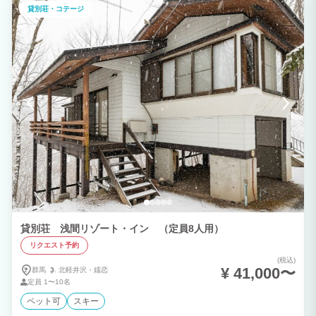
貸別荘・コテージ
貸別荘 浅間リゾート・イン （定員8人用）
リクエスト予約
(税込)
¥ 41,000〜
群馬
北軽井沢・
嬬恋
定員
1〜10名
ペット可
スキー