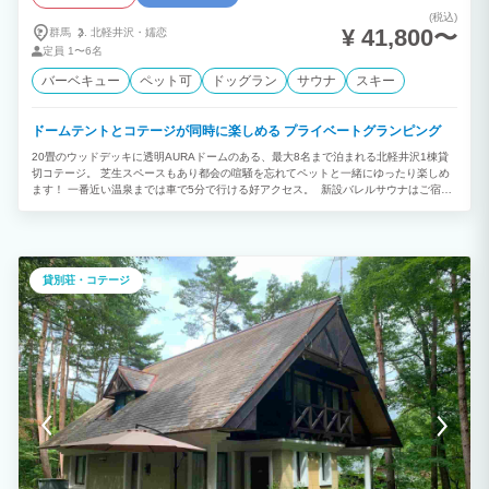
(税込)
¥ 41,800〜
群馬
北軽井沢・
嬬恋
定員
1〜6名
バーベキュー
ペット可
ドッグラン
サウナ
スキー
ドームテントとコテージが同時に楽しめる プライベートグランピング
20畳のウッドデッキに透明AURAドームのある、最大8名まで泊まれる北軽井沢1棟貸
切コテージ。 芝生スペースもあり都会の喧騒を忘れてペットと一緒にゆったり楽しめ
ます！ 一番近い温泉までは車で5分で行ける好アクセス。 新設バレルサウナはご宿泊
中何度でもご利用頂けます。 敷地内に設置しており、貸切なので周りの目を気にする
こともないので、サウナ好きにはもちろん、サウナ初心者にもピッタリです♪ BBQは
年中無休で利用可能。 家族やカップル、友人同士の旅行にもOK！ 軽井沢の人気観光
スポット「浅間牧場」が徒歩6分と近隣です。 風光明媚な牧場ロケーションと搾りたて
の牛乳やソフトクリームが人気。 牧場周辺にはオシャレなカフェや飲食店が複数ある
貸別荘・コテージ
他、 浅間牧場前にはバス停があり、軽井沢内の観光スポット巡りにも便利な立地で
す。