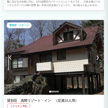
裾に広がる大自然に佇む、1日1組限定のバケーションレンタルです。 ◎吹き抜けリビ
ングとログハウス調の空間 高い天井の吹き抜けリビングに、木の温もりあふれるログ
ハウス調の内装。広いロフトや和室もあり、複数ファミリーやグループでの滞在にぴっ
たりです。 ◎森の中のホームシアター体験 壁一面に映し出す大型スクリーンと本格プ
ロジェクター、そしてマーシャル「WOBURN Ⅲ」スピーカーによる迫力のサウンド。
森の中とは思えない特別なシアター空間を楽しめます。 ◎快適なキッチン＆薪ストー
ブ キッチンは3口IHコンロ＆広々調理スペースで、大人数での食事作りもスムーズ。
貸別荘・コテージ
冬季はハンターストーブ「ASPECT8」の薪ストーブで暖かく過ごせます。
『PAPRUM HIGH LODGE北軽井沢北軽井沢のポイント』 ▼ 愛犬に優しい充実設備
お庭がございますので、お散歩していただけます。※柵で囲われていないため、必ずリ
ードをご使用ください。 ベッドやソファも愛犬と一緒。 ▼ 森林浴を楽しみながらの
バーベキュー 無料BBQセット付き！(※炭・食材はご持参ください) 小型Bluetoothオー
ディオで音楽を楽しめる。 広々屋根付きウッドデッキで雨の日も安心！ ▼テントサウ
ナで”ととのう”体験 税込5,500円/組(薪＆アロマオイル込) 最大6名利用可能な国産テン
トサウナ。 北軽井沢の天然水を使った水風呂でクールダウン。 インフィニティチェア
完備。好きなだけロウリュし放題！ 【基本情報】 ✓1日1組限定のバケーションレン
タル(最大11名まで可) ✓雄大な「浅間山」山裾に広がる標高1,100mの避暑地 ✓Wi-Fi
完備で大自然ワーケーションができる ✓東京駅から車で約2時間50分 ✓1F、2Fに寝室
があるので複数ファミリーでの利用にも
貸別荘 浅間リゾート・イン （定員10人用）
リクエスト予約