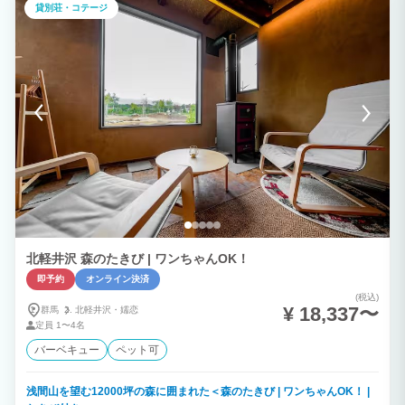
す。 【五感を研ぎ澄ます、室内プールと遠赤外線サウナ】 ヴィラ内には、6メートル
貸別荘・コテージ
の広々としたプライベートプールと、身体への負担が少ない遠赤外線サウナを完備。サ
ウナで芯から温まった後は、嬬恋村の清らかな冷水風呂でリフレッシュ。イタリア製タ
イルが彩るモダンな室内には、フォトジェニックな赤い暖炉やバーカウンターも備え、
遊び心を忘れない大人のための社交場を演出しています。 【愛犬と共に見上げる、開
閉式屋根の星空デッキ】 2階には、天候に合わせて自在に開閉できる屋根付きデッキを
ご用意しました。日差しを遮りながら愛犬と微睡み、夜には屋根を開け放って天然のプ
ラネタリウムを独占する。そんな贅沢な時間が流れます。 ■ 快適なご滞在のための設
備 ・宿泊人数： 1〜4名様（ダブルベッド、シングルベッド、大型ソファ完備）。シャ
ワールームとトイレを各2室ずつ備え、グループでもストレスなくお過ごしいただけま
す。 ・充実のキッチン家電： IH、電子レンジ、冷凍冷蔵庫完備。冬に嬉しいお鍋もご
用意。 ・焚き火の贈り物： 全てのお客様に「焚き火セット」をサービス。静寂のな
か、揺れる炎と共に自分を取り戻す時間をお楽しみください。 ■ オプション・お食事
・イベリコ豚のしゃぶしゃぶディナー： 2人前6,600円〜（事前予約制）。 ・BBQス
タイル： セット貸出（5,500円）のほか、ご自身の愛用セットの持ち込みも可能です。
■ 訪れる皆さまへ 当館は、朝日と共に目覚め、星空の下で眠りにつく「自然のサイク
ル」を大切にしています。 環境負荷を抑えた設計のため、電化製品の持ち込み制限や
タオルの3日ごとの交換（連泊時）など、グリーンエコへのご理解をお願いしておりま
す。 浅間山の麓、12,000坪の静寂に身をゆだね、何もしない贅沢を。 「森のたき
北軽井沢 森のたきび | ワンちゃんOK！
び」で、あなたを完成させる最後の1ピースを見つけてください。
即予約
オンライン決済
(税込)
¥ 18,337〜
群馬
北軽井沢・
嬬恋
定員
1〜4名
バーベキュー
ペット可
浅間山を望む12000坪の森に囲まれた＜森のたきび | ワンちゃんOK！ |