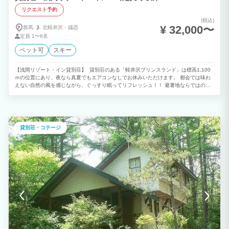
リクエスト予約
(税込)
¥ 32,000〜
群馬
北軽井沢・
嬬恋
定員
1〜8名
ペット可
スキー
【浅間リゾート・イン貸別荘】 貸別荘のある「軽井沢プリンスランド」は標高1,100
ｍの位置にあり、夜なら真夏でもエアコンなしでお休みいただけます。 都会では味わ
えない自然の風を感じながら、ぐっすり眠ってリフレッシュ！！ 避暑地ならではの時
間をお過ごし下さい。 独立一戸建で設備も充実しており、BBQもOK！ 敷地内にはペ
ット可の別荘他、おもちゃ王国などのレジャー施設もございます。 ※当地は浅間山の
麓に位置し、夏でも朝晩は肌寒い時がございます。 お荷物になりますが長袖を1枚余
分にお持ち下さい。
貸別荘・コテージ