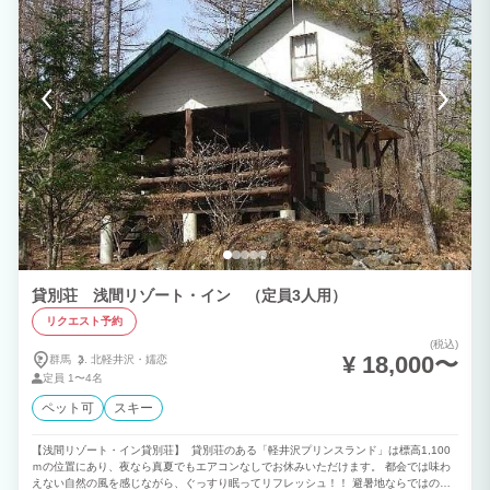
貸別荘 浅間リゾート・イン （定員3人用）
リクエスト予約
(税込)
¥ 18,000〜
群馬
北軽井沢・
嬬恋
定員
1〜4名
ペット可
スキー
【浅間リゾート・イン貸別荘】 貸別荘のある「軽井沢プリンスランド」は標高1,100
ｍの位置にあり、夜なら真夏でもエアコンなしでお休みいただけます。 都会では味わ
えない自然の風を感じながら、ぐっすり眠ってリフレッシュ！！ 避暑地ならではの時