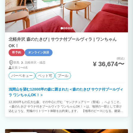
北軽井沢 森のたきび | サウナ付プールヴィラ | ワンちゃん
OK！
即予約
オンライン決済
(税込)
¥ 36,674〜
群馬
北軽井沢・
嬬恋
定員
1〜4名
バーベキュー
ペット可
プール
浅間山を望む12000坪の森に囲まれた＜森のたきび サウナ付プールヴィ
ラ ワンちゃんOK！＞
12,000坪もの広大な森、その中心に佇む「サンクチュアリー（聖域）」へようこそ。
＜森のたきび サウナ付きプールヴィラ ワンちゃんOK！＞は、地球の一部として溶け
込むような、究極のリトリート体験をお約束します。 【地球のピースになる。建築の
地産地消とSDGs】 240年前の浅間山大噴火が作り出した大地。その「土」を使い、土
間や土壁を設えた空間は、まさに大地の恵みそのものです。地産の杉板に囲まれた約
67平米のサウナスイートは、6枚の扉をすべて開放することが可能。目の前に広がるの
は、人間が足を踏み入れることのない禁足地「ビオトープ」と、雄大な浅間山の借景で