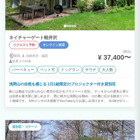
ネイチャーゲート軽井沢
リクエスト予約
オンライン決済
(税込)
¥ 37,400〜
群馬
北軽井沢・
嬬恋
定員
1〜14名
バーベキュー
ペット可
ドッグラン
サウナ
大人数
浅間山の自然を感じる 1日1組限定のプロジェクター付き貸別荘
夜には都会では見られない星空が広がるプライベート別荘。 デッキからの景色と香り
は自然を最大限に楽しめます。 西に雄大な浅間山を眺め、その麓に広がる観光リゾー
ト地域です。 100インチの大画面でYouTubeなどお楽しみ頂けます。 2LDKが2つ併
設された連棟タイプの一戸建で、14名様まで快適にご宿泊頂けます。 ファミリー、カ
ップル、合宿団体、会社の仲間の旅行など最適です。 ペット可、バーベキュー可能な
物件です。 炭・器具は無料でご用意してますのでお客様は、食材の持ち込みのみで
OK！ 1日1組限定のお客様だけのプライベート別荘で ご家族やお仲間とのゆったりと
した時間をお過ごし下さい。
貸別荘・コテージ