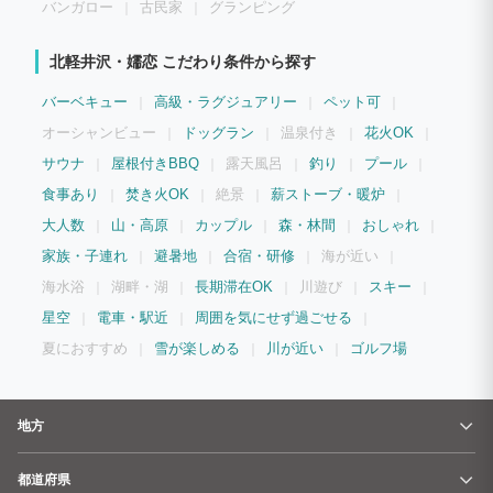
バンガロー
古民家
グランピング
北軽井沢・嬬恋 こだわり条件から探す
バーベキュー
高級・ラグジュアリー
ペット可
オーシャンビュー
ドッグラン
温泉付き
花火OK
サウナ
屋根付きBBQ
露天風呂
釣り
プール
食事あり
焚き火OK
絶景
薪ストーブ・暖炉
大人数
山・高原
カップル
森・林間
おしゃれ
家族・子連れ
避暑地
合宿・研修
海が近い
海水浴
湖畔・湖
長期滞在OK
川遊び
スキー
星空
電車・駅近
周囲を気にせず過ごせる
夏におすすめ
雪が楽しめる
川が近い
ゴルフ場
地方
都道府県