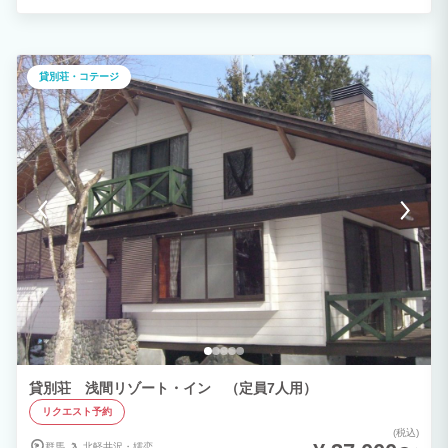
間をお過ごし下さい。 独立一戸建で設備も充実しており、BBQもOK！ 敷地内にはペ
ット可の別荘他、おもちゃ王国などのレジャー施設もございます。 ※当地は浅間山の
麓に位置し、夏でも朝晩は肌寒い時がございます。 お荷物になりますが長袖を1枚余
分にお持ち下さい。
貸別荘・コテージ
貸別荘 浅間リゾート・イン （定員7人用）
リクエスト予約
(税込)
群馬
北軽井沢・
嬬恋