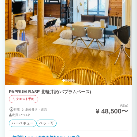
PAPRUM BASE 北軽井沢(パプラムベース)
リクエスト予約
(税込)
¥ 48,500〜
群馬
北軽井沢・
嬬恋
定員
1〜11名
バーベキュー
ペット可