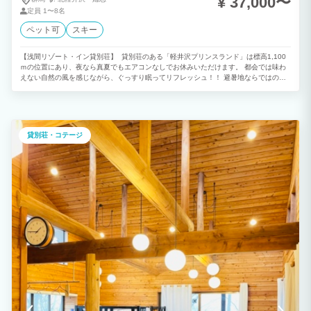
¥ 37,000〜
定員
1〜8名
ペット可
スキー
【浅間リゾート・イン貸別荘】 貸別荘のある「軽井沢プリンスランド」は標高1,100
ｍの位置にあり、夜なら真夏でもエアコンなしでお休みいただけます。 都会では味わ
えない自然の風を感じながら、ぐっすり眠ってリフレッシュ！！ 避暑地ならではの時
間をお過ごし下さい。 独立一戸建で設備も充実しており、BBQもOK！ 敷地内にはペ
ット可の別荘他、おもちゃ王国などのレジャー施設もございます。 ※当地は浅間山の
麓に位置し、夏でも朝晩は肌寒い時がございます。 お荷物になりますが長袖を1枚余
分にお持ち下さい。
貸別荘・コテージ