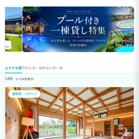
おすすめ順
予約が多い順
料金が安い順
14件
1〜14件表示
貸別荘・コテージ