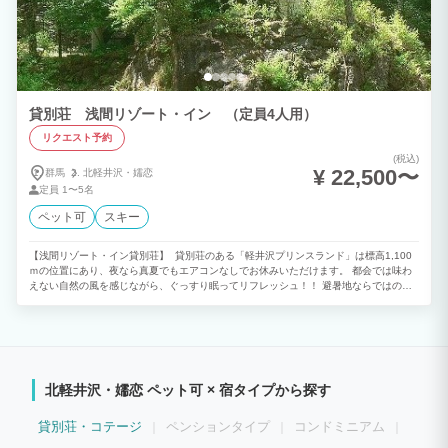
貸別荘 浅間リゾート・イン （定員4人用）
リクエスト予約
(税込)
¥ 22,500〜
群馬
北軽井沢・
嬬恋
定員
1〜5名
ペット可
スキー
【浅間リゾート・イン貸別荘】 貸別荘のある「軽井沢プリンスランド」は標高1,100
ｍの位置にあり、夜なら真夏でもエアコンなしでお休みいただけます。 都会では味わ
えない自然の風を感じながら、ぐっすり眠ってリフレッシュ！！ 避暑地ならではの時
間をお過ごし下さい。 独立一戸建で設備も充実しており、BBQもOK！ 敷地内にはペ
ット可の別荘他、おもちゃ王国などのレジャー施設もございます。 ※当地は浅間山の
麓に位置し、夏でも朝晩は肌寒い時がございます。 お荷物になりますが長袖を1枚余
分にお持ち下さい。
北軽井沢・嬬恋 ペット可 × 宿タイプから探す
貸別荘・コテージ
ペンションタイプ
コンドミニアム