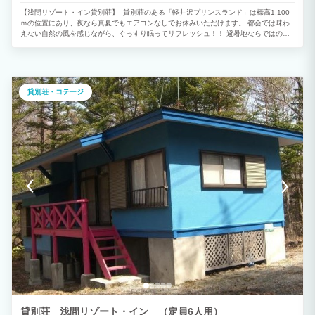
【浅間リゾート・イン貸別荘】 貸別荘のある「軽井沢プリンスランド」は標高1,100
ｍの位置にあり、夜なら真夏でもエアコンなしでお休みいただけます。 都会では味わ
えない自然の風を感じながら、ぐっすり眠ってリフレッシュ！！ 避暑地ならではの時
間をお過ごし下さい。 独立一戸建で設備も充実しており、BBQもOK！ 敷地内にはペ
ット可の別荘他、おもちゃ王国などのレジャー施設もございます。 ※当地は浅間山の
麓に位置し、夏でも朝晩は肌寒い時がございます。 お荷物になりますが長袖を1枚余
分にお持ち下さい。
貸別荘・コテージ
貸別荘 浅間リゾート・イン （定員6人用）