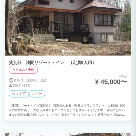
貸別荘 浅間リゾート・イン （定員9人用）
リクエスト予約
(税込)
¥ 45,000〜
群馬
北軽井沢・
嬬恋
定員
1〜12名
ペット可
スキー
【浅間リゾート・イン貸別荘】 貸別荘のある「軽井沢プリンスランド」は標高1,100
ｍの位置にあり、夜なら真夏でもエアコンなしでお休みいただけます。 都会では味わ
えない自然の風を感じながら、ぐっすり眠ってリフレッシュ！！ 避暑地ならではの時
間をお過ごし下さい。 独立一戸建で設備も充実しており、BBQもOK！ 敷地内にはペ
ット可の別荘他、おもちゃ王国などのレジャー施設もございます。 ※当地は浅間山の
麓に位置し、夏でも朝晩は肌寒い時がございます。 お荷物になりますが長袖を1枚余
分にお持ち下さい。