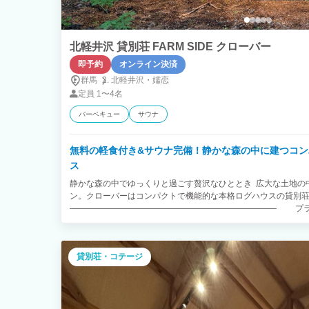
北軽井沢 貸別荘 FARM SIDE クローバー
即予約
オンライン決済
群馬
北軽井沢・
嬬恋
定員
1〜4名
バーベキュー
サウナ
無料の軽食付き&サウナ完備！静かな森の中に建つコ
ス
静かな森の中でゆっくりと過ごす贅沢なひととき 広大な土地の
ン。クローバーはコンパクトで機能的な本格ログハウスの貸別
――――――――――――――――――――――――― プラ
女子グループでも安心して楽しめます ―――――――――
サウナ以外にもチーズ作り、牧場体験、BBQもお楽しみいただ
ので、源流釣りなど楽しめるスポットがいろいろ！ファミリー
貸別荘・コテージ
※牧場への無断立ち入りは固くお断りしております 【チェック
ましてそれぞれ異なります為、当館に到着されましたらお電話
ます。 管理人が現地に伺い、開錠方法についてご説明いたします。 0
ス】 ■料理 ・当社と「CROWD CHEF クラウドシェフ」（
ました。 宿泊のご予約とは別にお客様から直接「CROWD CH