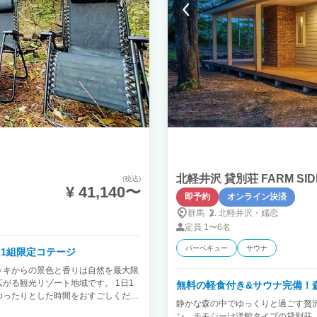
北軽井沢 貸別荘 FARM SI
(税込)
¥ 41,140〜
即予約
オンライン決済
群馬
北軽井沢・
嬬恋
定員
1〜6名
バーベキュー
サウナ
日1組限定コテージ
ッキからの景色と香りは自然を最大限
がる観光リゾート地域です。 1日1
無料の軽食付き&サウナ完備！
ゆったりとした時間をおすごしくださ
静かな森の中でゆっくりと過ごす贅
ン。チモシーは洋館タイプの貸別