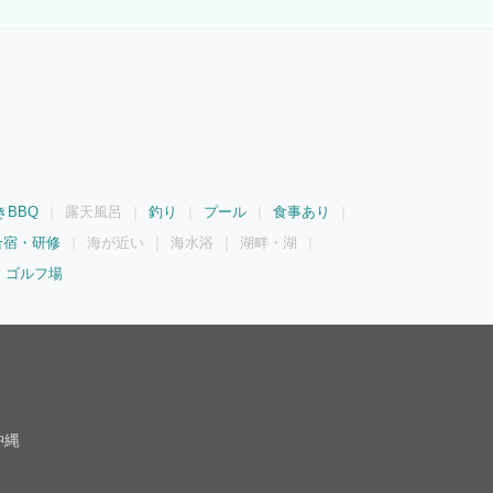
きBBQ
露天風呂
釣り
プール
食事あり
合宿・研修
海が近い
海水浴
湖畔・湖
ゴルフ場
沖縄