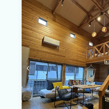
いただくとご利用可能です。 非日常の空間で、一流シェフの料
クラウドシェフでの契約となりますので、施設側は一切の責任を負いかねま
chef.com/ ・朝食は、コーヒーとパンをご用意させていただ
山珈琲」のオリジナルブレンド、 パンは、群馬県桐生で大正時代から
小麦をメインに使用したパンを主にご提供いたします。 ■その他
中、何度でも無料です ・BBQグリル：利用料無料 ※食材・飲
みのものをご用意頂きますようお願いします ■オプション ・牧
いてレクチャー)：3,300円(税込)/人 ・チーズ作り体験：4,400
は全て現地での決済となります ※牧場体験、チーズ作り体験は事
つきましては2名以上かつ3歳以上のお客様が対象です。午前6
なお時間はご到着時にご案内差し上げます。 - チーズ作りにつき
客様が対象です。詳細はご予約時にご案内いたします。