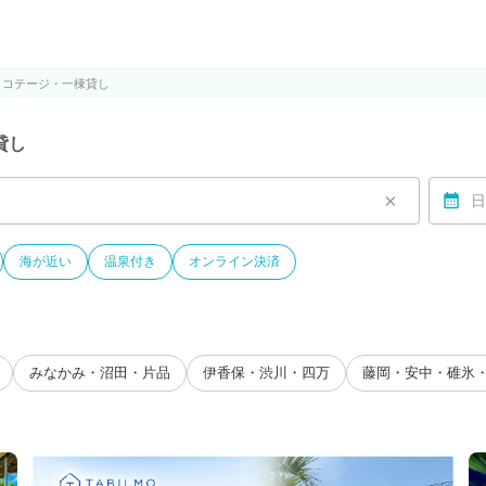
ルモ)
・コテージ・一棟貸し
貸し
×
日
海が近い
温泉付き
オンライン決済
みなかみ・沼田・片品
伊香保・渋川・四万
藤岡・安中・碓氷