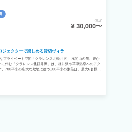
済
(税込)
¥ 30,000〜
Kプロジェクターで楽しめる貸切ヴィラ
なプライベート空間「クラレンス北軽井沢」 浅間山の麓、豊か
いに佇む「クラレンス北軽井沢」は、軽井沢や草津温泉へのアク
。700平米の広大な敷地に建つ100平米の別荘は、最大6名様ま
ライベート空間。 【日常を忘れ、思い思いの休日を】 木の温も
プロジェクターを完備。Amazon Prime VideoやNetflix、
ツを大画面で楽しむ、プライベートシアター体験はいかがでしょう。
ですか？必要な道具はすべて揃っています。緑豊かなテラスで、家
最高の思い出になるはず。 キッチンには、調理器具や食器も完
するもよし、みんなで鍋を囲むもよし。思い思いのスタイルで、
 【周辺観光も充実】 「クラレンス」は、周辺観光の拠点として
やグルメ、草津温泉の湯めぐりなど、多彩なアクティビティを楽
ライブするのもおすすめです。 【「クラレンス」で過ごす、特別
然の中で過ごす時間は、心身をリフレッシュさせてくれるでしょ
過ごしに、「クラレンス」へお越しください。 ー施設概要ー 所