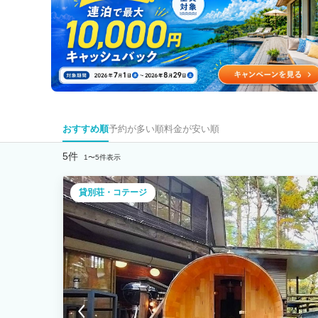
おすすめ順
予約が多い順
料金が安い順
5件
1〜5件表示
貸別荘・コテージ