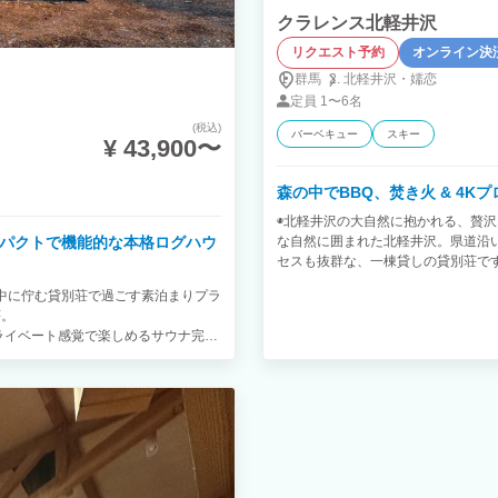
クラレンス北軽井沢
リクエスト予約
オンライン決
群馬
北軽井沢・
嬬恋
定員
1〜6名
(税込)
バーベキュー
スキー
¥ 43,900〜
森の中でBBQ、焚き火 & 4
◉北軽井沢の大自然に抱かれる、贅沢
ンパクトで機能的な本格ログハウ
な自然に囲まれた北軽井沢。県道沿
セスも抜群な、一棟貸しの貸別荘です
でがゆったりと過ごせる、贅沢なプ
中に佇む貸別荘で過ごす素泊まりプラ
りを感じるリビングには、120インチの大型
荘。
YouTubeなど、豊富なコンテン
イベート感覚で楽しめるサウナ完備
天気の良い日には、BBQはいかが
――――――――――――――――
族や仲間とワイワイ楽しむ時間は、
けます！ 周りには森・川・牧場がある
備。地元の食材を使った料理に挑戦
や自然を感じたい方におすすめです。
別荘での食事を満喫してください。
イン方法】 宿泊棟の入館方法につき
も最適です。軽井沢のショッピング
にてご連絡頂きますようお願いいたし
しめます。浅間白根火山ルートをド
279-84-2085 【その他サービ
な時間】 喧騒から離れ、美しい自
出張シェフサービス）と業務提携をいたし
う。日常を忘れ、思い思いの休日を
EF」へご予約、決済のお申込みをして