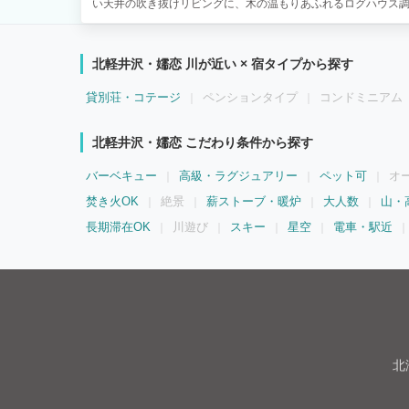
い天井の吹き抜けリビングに、木の温もりあふれるログハウス
複数ファミリーやグループでの滞在にぴったりです。 ◎森の中
出す大型スクリーンと本格プロジェクター、そしてマーシャル「W
力のサウンド。森の中とは思えない特別なシアター空間を楽しめ
北軽井沢・嬬恋 川が近い × 宿タイプから探す
ブ キッチンは3口IHコンロ＆広々調理スペースで、大人数での
ストーブ「ASPECT8」の薪ストーブで暖かく過ごせます。 『PAP
貸別荘・コテージ
ペンションタイプ
コンドミニアム
井沢のポイント』 ▼ 愛犬に優しい充実設備 お庭がございます
で囲われていないため、必ずリードをご使用ください。 ベッドや
楽しみながらのバーベキュー 無料BBQセット付き！(※炭・食材はご持
北軽井沢・嬬恋 こだわり条件から探す
ーディオで音楽を楽しめる。 広々屋根付きウッドデッキで雨の日
う”体験 税込5,500円/組(薪＆アロマオイル込) 最大6名利用
バーベキュー
高級・ラグジュアリー
ペット可
オ
水を使った水風呂でクールダウン。 インフィニティチェア完備
焚き火OK
本情報】 ✓1日1組限定のバケーションレンタル(最大11名まで
絶景
薪ストーブ・暖炉
大人数
山・
高1,100mの避暑地 ✓Wi-Fi完備で大自然ワーケーションができ
長期滞在OK
川遊び
スキー
星空
電車・駅近
✓1F、2Fに寝室があるので複数ファミリーでの利用にも
北