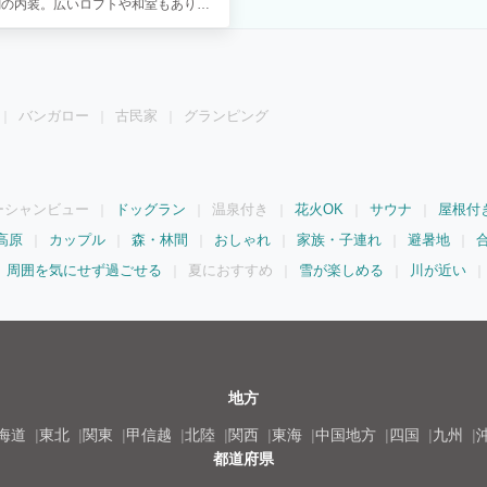
調の内装。広いロフトや和室もあり、
のホームシアター体験 壁一面に映し
OBURN Ⅲ」スピーカーによる迫
ます。 ◎快適なキッチン＆薪ストー
食事作りもスムーズ。 冬季はハンター
RUM HIGH LODGE北軽井沢北軽
バンガロー
古民家
グランピング
ので、お散歩していただけます。※柵
ソファも愛犬と一緒。 ▼ 森林浴を
参ください) 小型Bluetoothオ
も安心！ ▼テントサウナで”ととの
可能な国産テントサウナ。 北軽井沢の天然
ーシャンビュー
ドッグラン
温泉付き
花火OK
サウナ
屋根付
。好きなだけロウリュし放題！ 【基
可) ✓雄大な「浅間山」山裾に広がる標
高原
カップル
森・林間
おしゃれ
家族・子連れ
避暑地
る ✓東京駅から車で約2時間50分
周囲を気にせず過ごせる
夏におすすめ
雪が楽しめる
川が近い
地方
海道
東北
関東
甲信越
北陸
関西
東海
中国地方
四国
九州
都道府県