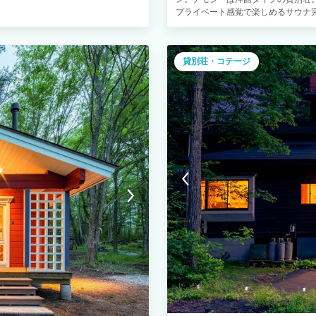
プライベート感覚で楽しめるサウ
――――――――――――――――
BBQもお楽しみいただけます！ 周
いろいろ！ファミリーや自然を感じ
貸別荘・コテージ
ております 【チェックイン方法】 
着されましたらお電話にてご連絡頂
ついてご説明いたします。 0279-84-
ウドシェフ」（出張シェフサービス
直接「CROWD CHEF」へご予
で、一流シェフの料理を是非ご堪能
施設側は一切の責任を負いかねます。 htt
せていただきます。 コーヒーは、信州
は、群馬県桐生で大正時代から続く「S
提供いたします。 ■その他 ・源流
利用料無料 ※食材・飲み物の提供
ます ■オプション ・牧場体験(子牛の
ーズ作り体験：4,400円(税込)/人
体験、チーズ作り体験は事前のご予約
客様が対象です。午前6時～午後4
げます。 - チーズ作りにつきまし
ご案内いたします。