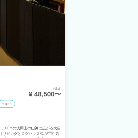
(税込)
¥ 48,500〜
スキー
高1,100mの浅間山の山裾に広がる大自
けリビングとログハウス調の空間 高