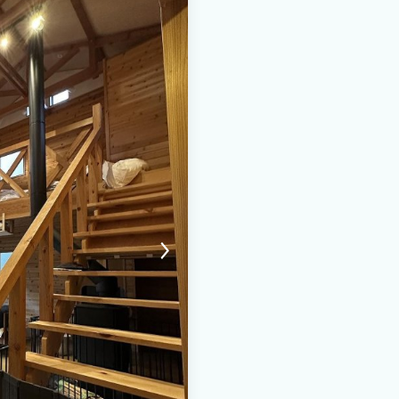
在地：群馬県北軽井沢 建物：100平
理を是非ご堪能ください。 ※お客様と
BBQコンロ、焚き火台、エアコン、
す。 https://crowd-
クセス可能 周辺観光：軽井沢、草津
きます。 コーヒーは、信州・軽井沢「丸
続く「STYLE BREAD」の国産
 ・源流釣り場の入場料は、ご滞在
み物の提供を行っておりません。お好
場体験(子牛の餌やり、牧場活動につ
円(税込)/人(冬季限定) ※オプション料金
前のご予約が必要です - 牧場体験に
～午後4時の間にて実施致します。正確
ましては2名以上かつ10歳以上のお