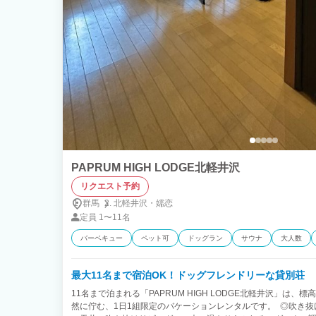
PAPRUM HIGH LODGE北軽井沢
リクエスト予約
群馬
北軽井沢・
嬬恋
定員
1〜11名
バーベキュー
ペット可
ドッグラン
サウナ
大人数
最大11名まで宿泊OK！ドッグフレンドリーな貸別荘
11名まで泊まれる「PAPRUM HIGH LODGE北軽井沢」は、標
然に佇む、1日1組限定のバケーションレンタルです。 ◎吹き抜