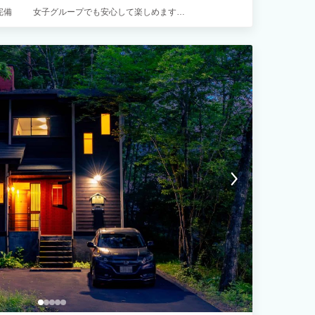
ナ完備 女子グループでも安心して楽しめます
――――――――― サウナ以外にもチーズ作り、牧場体験、
りには森・川・牧場があるので、源流釣りなど楽しめるスポットが
たい方におすすめです。 ※牧場への無断立ち入りは固くお断りし
宿泊棟の入館方法につきましてそれぞれ異なります為、当館に到
きますようお願いいたします。 管理人が現地に伺い、開錠方法に
2085 【その他サービス】 ■料理 ・当社と「CROWD CHEF クラ
）と業務提携をいたしました。 宿泊のご予約とは別にお客様から
約、決済のお申込みをしていただくとご利用可能です。 非日常の空間
ください。 ※お客様とクラウドシェフでの契約となりますので、
ps://crowd-chef.com/ ・朝食は、コーヒーとパンをご用意さ
・御代田「SANGA COFFEE」のオリジナルブレンド、 パン
TYLE BREAD」の国産小麦をメインに使用したパンを主にご
釣り場の入場料は、ご滞在中、何度でも無料です ・BBQグリル：
を行っておりません。お好みのものをご用意頂きますようお願いし
餌やり、牧場活動についてレクチャー)：3,300円(税込)/人 ・チ
(冬季限定) ※オプション料金は全て現地での決済となります ※牧場
が必要です - 牧場体験につきましては2名以上かつ3歳以上のお
時の間にて実施致します。正確なお時間はご到着時にご案内差し上
ては2名以上かつ10歳以上のお客様が対象です。詳細はご予約時に