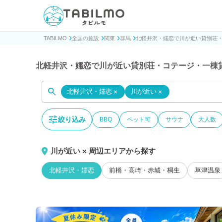
貸別荘コテージ・一棟貸し宿泊予約サイトTABILMO(タビ
TABILMO
全国の施設
関東
群馬
北軽井沢・嬬恋で川が近い貸別荘
北軽井沢・嬬恋で川が近い貸別荘・コテージ・一棟
北軽井沢・嬬恋
×
川が近い
×
絞り込み
BBQ
ペット可
サウナ
大人数
川が近い × 周辺エリアから探す
北軽井沢・嬬恋
前橋・高崎・赤城・桐生
草津温泉