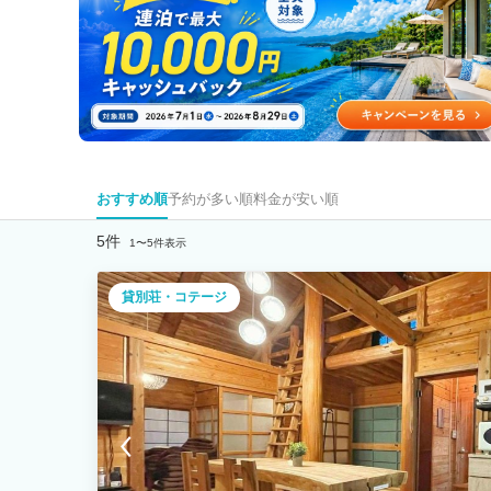
おすすめ順
予約が多い順
料金が安い順
5件
1〜5件表示
貸別荘・コテージ