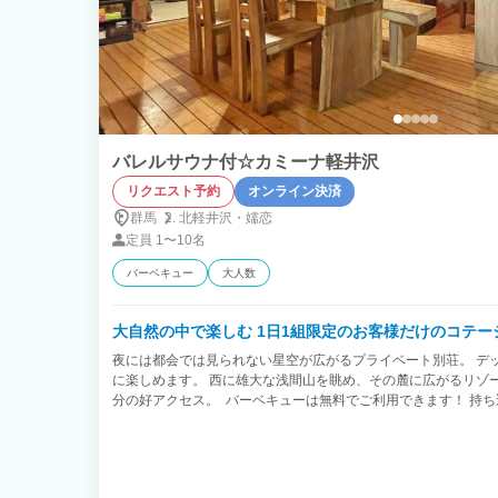
バレルサウナ付☆カミーナ軽井沢
リクエスト予約
オンライン決済
群馬
北軽井沢・
嬬恋
定員
1〜10名
バーベキュー
大人数
大自然の中で楽しむ 1日1組限定のお客様だけのコテー
夜には都会では見られない星空が広がるプライベート別荘。 デ
に楽しめます。 西に雄大な浅間山を眺め、その麓に広がるリゾー
分の好アクセス。 バーベキューは無料でご利用できます！ 持ち
BBQがお楽しみいただけます！ また、北軽井沢の中でも少し大
喫茶店やベーカリー、レストランやラーメン店などが徒歩圏内に
めるのも魅力です。