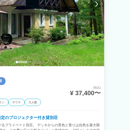
済
(税込)
¥ 37,400〜
ラン
サウナ
大人数
限定のプロジェクター付き貸別荘
がるプライベート別荘。 デッキからの景色と香りは自然を最大限