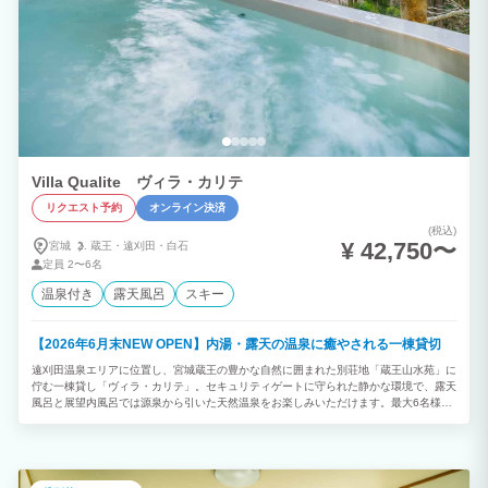
Villa Qualite ヴィラ・カリテ
リクエスト予約
オンライン決済
(税込)
¥ 42,750〜
宮城
蔵王・
遠刈田・
白石
定員
2〜6名
温泉付き
露天風呂
スキー
【2026年6月末NEW OPEN】内湯・露天の温泉に癒やされる一棟貸切
遠刈田温泉エリアに位置し、宮城蔵王の豊かな自然に囲まれた別荘地「蔵王山水苑」に
佇む一棟貸し「ヴィラ・カリテ」。セキュリティゲートに守られた静かな環境で、露天
風呂と展望内風呂では源泉から引いた天然温泉をお楽しみいただけます。最大6名様ま
で宿泊可能で、開放感のあるLDKや和室、シモンズ製ベッドを備えた洋室を完備。高速
Wi-Fiやドラム式洗濯機、普通車2台分の駐車スペースも備え、ファミリーやグループで
の滞在、ワーケーションにもおすすめです。遠刈田温泉街まで車で約10分、蔵王エコ
ーラインや蔵王御釜、みやぎ蔵王えぼしリゾート、宮城蔵王キツネ村などへのアクセス
も良く、宮城蔵王観光の拠点として四季折々の滞在をお楽しみいただけます。