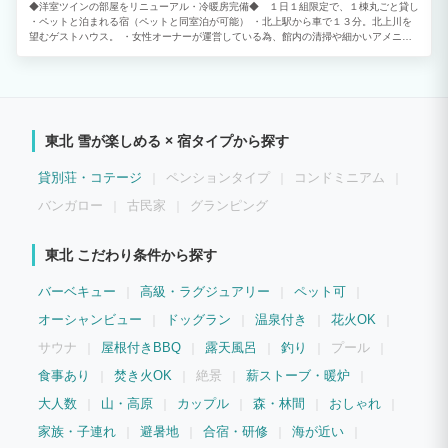
◆洋室ツインの部屋をリニューアル・冷暖房完備◆ １日１組限定で、１棟丸ごと貸し
・ペットと泊まれる宿（ペットと同室泊が可能） ・北上駅から車で１３分。北上川を
望むゲストハウス。 ・女性オーナーが運営している為、館内の清掃や細かいアメニテ
ィや備品も充実。
東北 雪が楽しめる × 宿タイプから探す
貸別荘・コテージ
ペンションタイプ
コンドミニアム
バンガロー
古民家
グランピング
東北 こだわり条件から探す
バーベキュー
高級・ラグジュアリー
ペット可
オーシャンビュー
ドッグラン
温泉付き
花火OK
サウナ
屋根付きBBQ
露天風呂
釣り
プール
食事あり
焚き火OK
絶景
薪ストーブ・暖炉
大人数
山・高原
カップル
森・林間
おしゃれ
家族・子連れ
避暑地
合宿・研修
海が近い