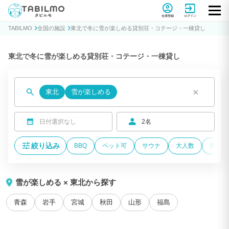
貸別荘コテージ・一棟貸し宿泊予約サイトTABILMO(タビルモ)
会員登録
ログイン
TABILMO
全国の施設
東北で冬に雪が楽しめる貸別荘・コテージ・一棟貸し
東北で冬に雪が楽しめる貸別荘・コテージ・一棟貸し
×
東北
雪が楽しめる
日付選択なし
2名
絞り込み
BBQ
ペット可
サウナ
大人数
海が近
雪が楽しめる × 東北から探す
青森
岩手
宮城
秋田
山形
福島