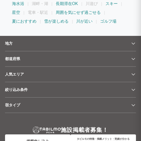
海水浴
湖畔・湖
長期滞在OK
川遊び
スキー
星空
電車・駅近
周囲を気にせず過ごせる
夏におすすめ
雪が楽しめる
川が近い
ゴルフ場
地方
都道府県
人気エリア
絞り込み条件
宿タイプ
施設掲載者募集！
タビルモの特徴・掲載メリット・実績が分かる