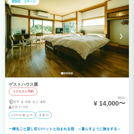
貸別荘・コテージ
ゲストハウス蘖
リクエスト予約
(税込)
¥ 14,000〜
岩手
花巻･北上･遠野
定員
1〜6名
バーベキュー
スキー
一棟丸ごと貸し切り/ペットと泊まれる宿 ～暮らすように旅をする～