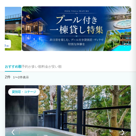
おすすめ順
予約が多い順
料金が安い順
2件
1〜2件表示
貸別荘・コテージ