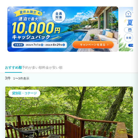
おすすめ順
予約が多い順
料金が安い順
3件
1〜3件表示
貸別荘・コテージ