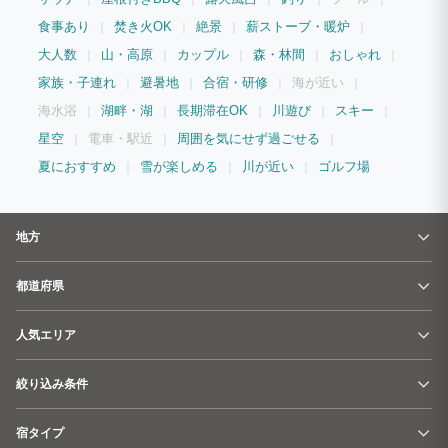
コにテーブルサッカー、漫画本など、、、。 レジャースポットへ出かけなくても、全
て【ふじやまべーす】で完結出来ちゃいます。 プライベートな空間でご家族とお仲間
食事あり
焚き火OK
絶景
薪ストーブ・暖炉
と存分にお楽しみください♪ ★☆★１階リビング勝手口から屋根付き廊下で繋がるワ
ークルーム（作業小屋）★☆★ 仕事（テレワーク）や工作・読書等使い方は自由♪ ・
大人数
山・高原
カップル
森・林間
おしゃれ
エアコン完備でWifiも繋がります。 ・電気自動車充電器（1台分）をご用意♪
家族・子連れ
避暑地
合宿・研修
海が近い
海水浴
湖畔・湖
長期滞在OK
川遊び
スキー
星空
電車・駅近
周囲を気にせず過ごせる
夏におすすめ
雪が楽しめる
川が近い
ゴルフ場
地方
都道府県
人気エリア
絞り込み条件
宿タイプ