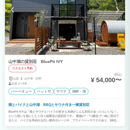
山中湖の貸別荘 BluePit IVY
リクエスト予約
(税込)
¥ 54,000〜
山梨
山中湖・
忍野
定員
2〜6名
バーベキュー
ペット可
サウナ
湖畔・湖
猫とバイクと山中湖 BBQとサウナ付き一棟貸別荘
BluePit IVYは「猫とサウナとバイクが好きな夫婦がこんな別荘があったらいいな！」
という想いを形にした１日１組限定の貸別荘です。 愛猫(=^・^=)限定で一緒に宿泊で
きたり、バイクを停めれる広い屋内ガレージや、プライベートサウナがあり、BBQも
楽しめます。少し歩けば山中湖からの富士山が眺望できます。 新築（2023年築）のコ
テージで静かな自然をゆっくりお楽しみください。