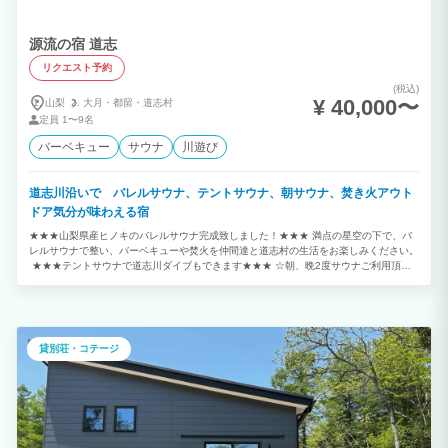
源流の宿 道志
リクエスト予約
(税込)
¥ 40,000〜
山梨
大月・
都留・
道志村
定員
1〜9名
バーベキュー
サウナ
川遊び
道志川沿いで バレルサウナ、テントサウナ、朝サウナ、焚き火アウト
ドア気分が味わえる宿
★★★山梨県産ヒノキのバレルサウナ完成致しました！★★★ 満点の星空の下で、バ
レルサウナで整い、バーベキューや焚火を仲間達と道志村の生活をお楽しみください。
★★★テントサウナで道志川ダイブもできます★★★ ☆朝、晩2度サウナご利用頂け
ます。 ☆朝サウナは最高です。 ☆施設から、道志川まで、30秒で行けます！！ 源流
で沢遊びを楽しめる1日1組限定の貸切別荘です。 道志川の沢風で夏は涼しく森林浴で
快適にお過ごしいただけます。 綺麗な渓流にはイワナ/ヤマメなども住んでいますよ！
雨天利用可能な大型デッキではバーベキューや、ピザ窯(使用料1,000円)でピザを作る
こともできます。 バーベキュー設備も充実しており、すぐにバーベキューが楽しめる
貸別荘・コテージ
よう炭をセットしておきます！ 貸切コテージなので、まるで自分の別荘のようにご利
用いただけます。 また焚火場では満天の星の下、炎と川のせせらぎを楽しめます！