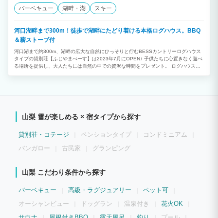
バーベキュー
湖畔・湖
スキー
河口湖畔まで300m！徒歩で湖畔にたどり着ける本格ログハウス。BBQ
＆薪ストーブ付
河口湖まで約300m、湖畔の広大な自然にひっそりと佇むBESSカントリーログハウス
タイプの貸別荘【ふじやまべーす】は2023年7月にOPEN♪ 子供たちに心置きなく遊べ
る場所を提供し、大人たちには自然の中での贅沢な時間をプレゼント。 ログハウスの
木の香りに癒されながら心も体もリフレッシュ。そんな1組貸切りの施設をご提供しま
す。 屋根付きウッドデッキでは夏は涼しくなる夕方からBBQを楽しんだり、コーヒー
を飲みながらゆっくりと過ごす。冬は澄んだ空気の下で星空を眺める。そんなひと時を
過ごしませんか。 ★☆★1日1組限定 湖のログハウス★☆★ どの季節でも、それぞれ
の楽しみ方が満喫できる【ふじやまべーす】。 広いウッドデッキに薪ストーブ、屋内
遊具などが充実し、 大人も子どもも楽しめるプライベート空間です。 時間も俗世間も
山梨 雪が楽しめる × 宿タイプから探す
忘れて、あなただけの時間をお楽しみください。 ★☆★ほぼ手ぶらでバーベキューが
できる★☆★ 【ふじやまべーす】では、ほぼ手ぶらでバーベキューが出来ます。 BBQ
機材一式＆炭が無料でご利用いただけますのでお好きな食材をご用意するだけでOK！
貸別荘・コテージ
ペンションタイプ
コンドミニアム
また、バーベキュースペース（ウッドデッキ）には屋根が付いている為、雨の日だって
利用可能です。 普段味わえないバーベキューの魅力をぜひお楽しみください！ 機材：
バンガロー
古民家
グランピング
【BBQコンロ、炭、着火剤、網、テーブル＆チェア、トング、紙皿・割り箸・紙コッ
プ、耐熱グローブ】 ※冬季（12月中旬頃～3月中旬）の屋外は夕方以降の気温が氷点
下となる為基本的にはご利用いただけません。 ★☆★薪ストーブを囲いながら仲間と
山梨 こだわり条件から探す
団欒★☆★ 12月から4月頃まで薪ストーブを利用することが出来、山のコテージライ
フを満喫することが出来ます。 炎のゆらぎに身を寄せながらハンモックで寛ぐ、そん
バーベキュー
高級・ラグジュアリー
ペット可
な安らかなひとときをお過ごしください。 【薪大・小各１個（４時間程度燃焼しま
す）が無料でご利用いただけます。】 ※薪の追加は別途料金を頂戴いたします。
オーシャンビュー
ドッグラン
温泉付き
花火OK
★☆★豊富な遊具で楽しさ2倍★☆★ 【ふじやまべーす】では、大人も子供も楽しめる
遊具がたくさんあります。 ネット遊具、ボルダリングや卓球台、ハンモック、ブラン
サウナ
屋根付きBBQ
露天風呂
釣り
プール