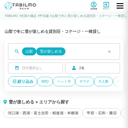
貸別荘コテージ・一棟貸し宿泊予約サイトTABILMO(タビルモ)
会員登録
ログイン
TABILMO
全国の施設
甲信越
山梨で冬に雪が楽しめる貸別荘・コテージ・一棟貸し
山梨で冬に雪が楽しめる貸別荘・コテージ・一棟貸し
×
山梨
雪が楽しめる
日付選択なし
2名
絞り込み
BBQ
ペット可
サウナ
大人数
海が近
雪が楽しめる × エリアから探す
河口湖・西湖・富士吉田・精進湖・本栖湖
甲府・石和・勝沼