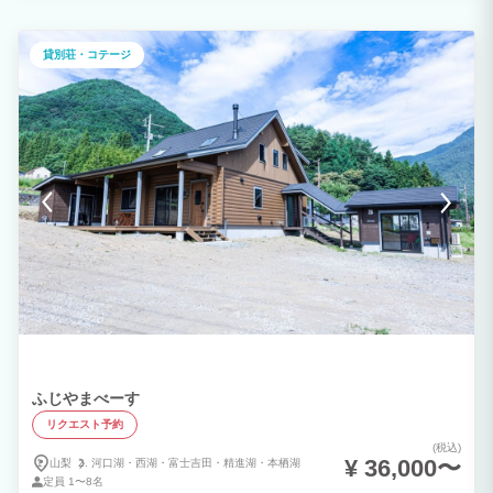
貸別荘・コテージ
ふじやまべーす
リクエスト予約
(税込)
¥ 36,000〜
山梨
河口湖・
西湖・
富士吉田・
精進湖・
本栖湖
定員
1〜8名