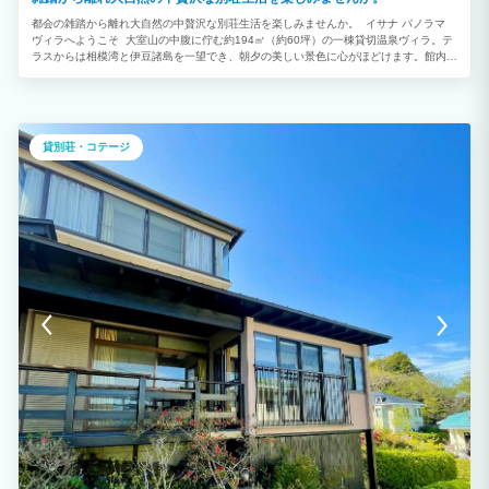
都会の雑踏から離れ大自然の中贅沢な別荘生活を楽しみませんか。 イサナ パノラマ
ヴィラへようこそ 大室山の中腹に佇む約194㎡（約60坪）の一棟貸切温泉ヴィラ。テ
ラスからは相模湾と伊豆諸島を一望でき、朝夕の美しい景色に心がほどけます。館内に
は、内湯と露天の二つの温泉風呂があり、時間を気にせずゆったりと湯浴みをお楽しみ
いただけます。 標高の高い立地ならではの澄んだ夜空が広がり、晴れた日には満天の
星をご覧いただけます。 3つの寝室と畳ラウンジで最大10名様まで宿泊可能。高い天
井のリビングと広々としたテラスにはBBQグリルとピザ窯を備え、テラスではBBQや
ピザづくりもお楽しみいただけます（別途料金）。 わんちゃん同伴も可能で、大室山
貸別荘・コテージ
リフトやシャボテン公園まで徒歩圏内。家族旅行やグループ滞在に最適な、静かな癒し
の隠れ家です。 【 料金について】 1：追加料金について わんちゃんの料金は1匹あ
たり2,000円です。3匹目以降は1匹1泊につき3,000円を頂戴いたします。Tabilmoのご
予約時にゲスト人数に含めてご入力いただくか、ご予約後に現地にてお支払いくださ
い。 ・超大型犬はご相談ください 【BBQ・ピザ窯】 敷地内には炭火焼き、ピザ窯等
の設備がございます。 大変恐縮ですが、BBQセット及びピザ釜をご利用の際はBBQ設
備利用料をいただいております。 ・炭をお持ち込みの場合：4名様まで 1,000円、以降
1名様ごとに＋300円 ・炭をレンタルされる場合：4名様まで 1,500円、以降1名様ごと
に＋300円 （BBQ設備・ピザ窯利用料込み） 【設備・アメニティ一覧】 各種アメニ
ティをご利用いただけます。フェイスタオルとバスタオルについては3泊以上の場合は
2回分のご用意となります。洗濯機がございますのでご活用ください。 1：アメニティ
歯ブラシ／ヘアブラシ／シャンプー／コンディショナー／ボディーソープ／ハンドウォ
ッシュ／室内スリッパ 2：リネン バスタオル／フェイスタオル／バスマット ※ す
べて持ち帰りはご遠慮ください 3：設備 内湯（温泉）／露天風呂（夏季は水風呂とし
ても利用可）／室内シャワー／キッチン（ガスコンロ3口）／ウォシュレット付きトイ
レ（2つ） 4：キッチン 冷蔵庫／オーブンレンジ／トースター／炊飯器／ケトル
5：キッチンまわり 豊富な食器類／グラス／ワイングラス／カトラリー／コースター
／包丁／まな板／鍋／ざる・ボウル（大・中・小）／ワインオープナー／トングやお
玉、ピーラー、菜箸などの一般的な調理器具／ラップ／アルミホイルその他調味料
6：電化製品 その他 エアコン／掃除機／洗濯機／ドライヤー 7：屋外備品 その他
ス暖炉（炭火BBQ暖炉）／ピザ窯／外用サンダル バルコニーではBBQも楽しめ、天気