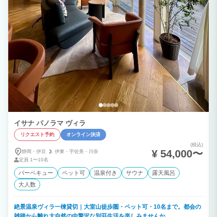
イサナ パノラマ ヴィラ
リクエスト予約
オンライン決済
(税込)
¥ 54,000〜
静岡・伊豆
伊東・
宇佐美・
川奈
定員
1〜10名
バーベキュー
ペット可
温泉付き
サウナ
露天風呂
大人数
絶景温泉ヴィラ一棟貸切｜大室山徒歩圏・ペット可・10名まで。都会の
雑踏から離れ大自然の中贅沢な別荘生活を楽しみませんか。