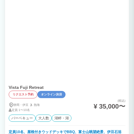
Vista Fuji Retreat
リクエスト予約
オンライン決済
(税込)
¥ 35,000〜
静岡・伊豆
熱海
定員
1〜10名
バーベキュー
大人数
湖畔・湖
定員10名、屋根付きウッドデッキでBBQ、富士山眺望絶景、伊豆石浴