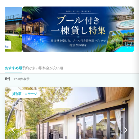
おすすめ順
予約が多い順
料金が安い順
6件
1〜6件表示
貸別荘・コテージ