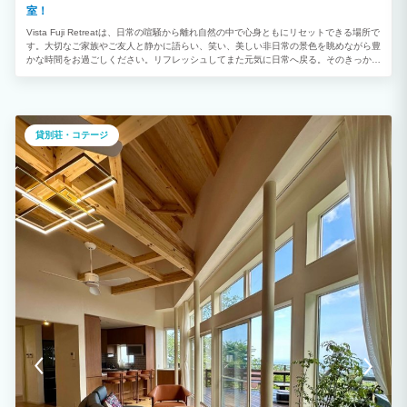
室！
Vista Fuji Retreatは、日常の喧騒から離れ自然の中で心身ともにリセットできる場所で
す。大切なご家族やご友人と静かに語らい、笑い、美しい非日常の景色を眺めながら豊
かな時間をお過ごしください。リフレッシュしてまた元気に日常へ戻る。そのきっかけ
になる滞在となれば幸いです。
貸別荘・コテージ