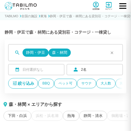
貸別荘コテージ・一棟貸し宿泊予約サイトTABILMO(タビルモ)
会員登録
ログイン
TABILMO
全国の施設
東海
静岡・伊豆で森・林間にある貸別荘・コテージ・一棟貸
静岡・伊豆で森・林間にある貸別荘・コテージ・一棟貸し
×
静岡・伊豆
森・林間
日付選択なし
2名
絞り込み
BBQ
ペット可
サウナ
大人数
海が近
森・林間 × エリアから探す
下田・白浜
浜松・浜名湖
熱海
静岡・清水
御殿場・富