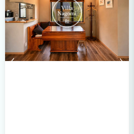
のご利用には別途料金を頂戴しており、炭のお持ち込み・レンタルの有無により料金が
異なります）。 キッチンには、小型食器洗浄機、グリル付きガスコンロ、大容量冷蔵
庫、調理器具、食器類を備えております。室内でのお食事はもちろん、屋外でのBBQ
やガーデンダイニングの準備にも便利です。 寝室は2部屋ございます。 2階のマスタ
ーベッドルームには、シングルベッド2台をご用意しております。海岸線を望む開放的
なお部屋で、2階専用トイレもございます。 もう一部屋は落ち着いた和室で、畳の上に
お布団を敷いてお休みいただけます。 リビングは、大きな窓から自然光が入る広々と
した空間です。ソファベッドもあり、ご家族での団らんやお子様の遊び場としても快適
にお使いいただけます。 浴室では、貸切で天然温泉をお楽しみいただけます。泉質は
カルシウム－硫酸塩温泉です。自然に囲まれた静かな空間で、旅の疲れをゆっくりと癒
してください。洗濯機付きのランドリースペースもございます。 Wi-Fi、エアコンも完
備しており、短期滞在はもちろん、長期滞在やテレワークにも快適にご利用いただけま
す。 周辺では、リスや、運が良ければクジャクに出会えることもあります。大室山や
「さくらの里」周辺を、愛犬とお散歩するのもおすすめです。 ペット同伴も可能で
す。1匹につき1泊2,000円（税込）の追加料金を頂戴しております。ペットをお連れの
場合は、ご予約時にペットの頭数を予約内容に追加のうえ、メッセージでもお知らせく
ださい。 なお、天然温泉のご利用に伴い、大人1名様につき1泊300円の入湯税を別途
頂戴しております。 自然に寄り添う、穏やかな滞在をお楽しみください。