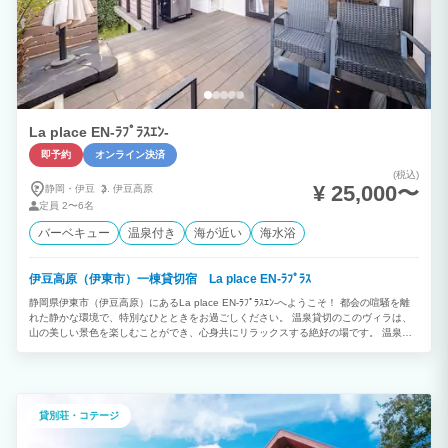
La place EN-ﾗﾌﾟﾗｽｴﾝ-
即予約
オンライン決済
(税込)
¥ 25,000〜
静岡・伊豆
伊豆高原
定員
2〜6名
バーベキュー
温泉付き
海が近い
海水浴
伊豆高原（伊東市）一棟貸切宿 La place EN-ﾗﾌﾟﾗｽ
静岡県伊東市（伊豆高原）にあるLa place EN-ﾗﾌﾟﾗｽｴﾝ-へようこそ！ 都会の喧騒を離
れた静かな環境で、特別なひとときをお過ごしください。 温泉貸切のこのヴィラは、
山の美しい景色を楽しむことができ、心身共にリラックスする絶好の場です。 温泉で
癒された後は、広々とした部屋でゆったりとお過ごしいただけます。 インターネット
接続可能なので、お仕事やリラックスタイムにも便利です。 【ご予約条件】 ・1部屋
の最低宿泊人数は2名様から、最大6名様までご利用可能です。 ・全館禁煙のため、快
適にお過ごしいただけます。 【設備】 ・トイレ、浴槽完備 浴槽には温泉を溜めて
ご入浴頂けます！ ・洗濯機・乾燥機完備 ・駐車場 2台分スペース有（無料/予約不
貸別荘・コテージ
要） 【家電設備】 ・電子レンジ・オーブンレンジ・炊飯器・トースター・冷蔵庫・電
子ケトル・洗濯機・乾燥機・ヘアードライヤー・ヘアーアイロン・IHクッキングヒータ