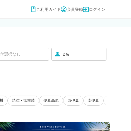
ご利用ガイド
会員登録
ログイン
付選択なし
2名
川
焼津・御前崎
伊豆高原
西伊豆
南伊豆
大井川・寸又