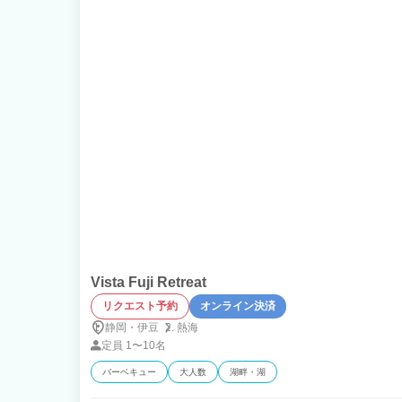
Vista Fuji Retreat
リクエスト予約
オンライン決済
静岡・伊豆
熱海
定員
1〜10名
バーベキュー
大人数
湖畔・湖