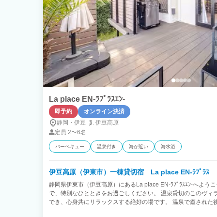
La place EN-ﾗﾌﾟﾗｽｴﾝ-
即予約
オンライン決済
静岡・伊豆
伊豆高原
定員
2〜6名
バーベキュー
温泉付き
海が近い
海水浴
伊豆高原（伊東市）一棟貸切宿 La place EN-ﾗﾌﾟﾗｽ
静岡県伊東市（伊豆高原）にあるLa place EN-ﾗﾌﾟﾗｽｴﾝ-
で、特別なひとときをお過ごしください。 温泉貸切のこのヴィ
でき、心身共にリラックスする絶好の場です。 温泉で癒された
過ごしいただけます。 インターネット接続可能なので、お仕事