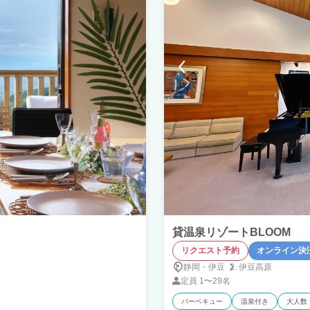
貸温泉リゾートBLOOM
リクエスト予約
オンライン決
静岡・伊豆
伊豆高原
定員
1〜29名
バーベキュー
温泉付き
大人数