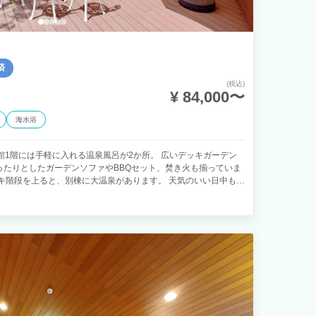
済
(税込)
¥ 84,000〜
海水浴
館1階には手軽に入れる温泉風呂が2か所。 広いデッキガーデン
ったりとしたガーデンソファやBBQセット、焚き火も揃っていま
キ階段を上ると、別棟に大温泉があります。 天気のいい日中も、
楽しみください。 カラオケ、漫画、各種ゲーム類(PS4、麻雀
も快適にお過ごし頂けます。