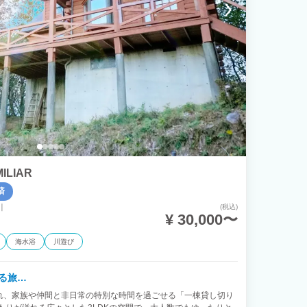
ILIAR
済
川
(税込)
¥ 30,000〜
海水浴
川遊び
る旅…
れ、家族や仲間と非日常の特別な時間を過ごせる「一棟貸し切り