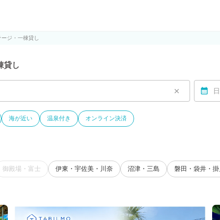
ルモ)
テージ・一棟貸し
棟貸し
×
日
海が近い
温泉付き
オンライン決済
御殿場・富士
伊東・宇佐美・川奈
沼津・三島
磐田・袋井・掛