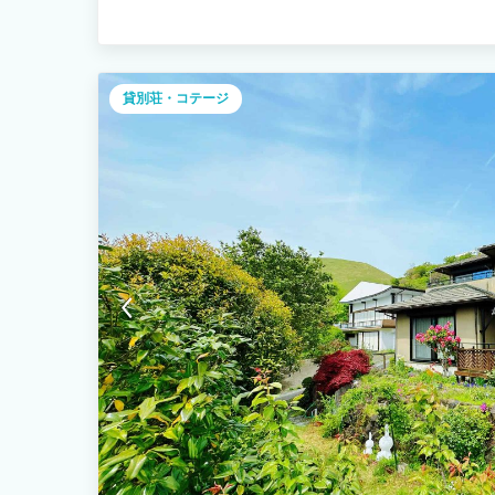
【ご予約条件】 ・1部屋の最低宿泊人数は2名様から、最大6名
ため、快適にお過ごしいただけます。 【設備】 ・トイレ、浴
頂けます！ ・洗濯機・乾燥機完備 ・駐車場 2台分スペース有（
子レンジ・オーブンレンジ・炊飯器・トースター・冷蔵庫・電
ライヤー・ヘアーアイロン・IHクッキングヒーター・BBQコ
貸別荘・コテージ
類はご自由にお使い頂けます！ 【景観・お部屋】 ◆山の景色
迫力の大室山をご堪能頂けます！ ◆和洋室の広々とした空
開放感！ 【アクセス】 静岡県伊東市池628-9 伊東の中心地
しても最適です。ぜひこの機会に、ご友人やご家族と特別な時間
願い】 ご予約時にメールアドレスの入力をお願いいたします。
客様情報の入力が必要となります。 minpakuINよりお客様マイ
ックイン前日までにご入力をお済まください。 ※送られてこな