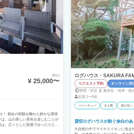
ログハウス・SAKURA FAM
(税込)
¥ 25,000〜
リクエスト予約
オンライン決
静岡・伊豆
東伊豆・
河津・
熱
定員
1〜8名
バーベキュー
大人数
海が近い
へようこそ！ 都会の喧騒を離れた静かな環境
ラは、山の美しい景色を楽しむことが
貸切ログハウスが紡ぐ余白のあ
後は、広々とした部屋でゆったりとお
大自然の中でマイナスイオンに包ま
やリラックスタイムにも便利です。