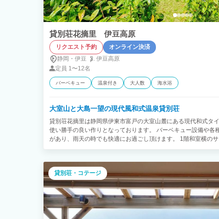
貸別荘花摘里 伊豆高原
リクエスト予約
オンライン決済
静岡・伊豆
伊豆高原
定員
1〜12名
バーベキュー
温泉付き
大人数
海水浴
大室山と大島一望の現代風和式温泉貸別荘
貸別荘花摘里は静岡県伊東市富戸の大室山麓にある現代和式タイ
使い勝手の良い作りとなっております。 バーベキュー設備や各種
があり、雨天の時でも快適にお過ごし頂けます。 1階和室横のサ
た。 ご家庭用浴室タイプ温泉風呂は、心地よく癒しに最適です
家電も揃っております。 この宿泊施設から最寄りの大室山登山
歩圏内の600m前後です。
貸別荘・コテージ