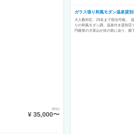
ガラス張り和風モダン温泉貸別
大人数対応、29名まで宿泊可能。 
りの和風モダン調、温泉付き貸別荘で
円錐形の大室山が目の前に迫り、眼
めます。 引きガラス戸を開放すれ
する四季の情緒をお楽しみ頂けます。
良い癒しを与えてくる天然温泉に浸
グランドピアノ、麻雀、卓球、温泉
意がございます。 庭は広く、パラ
ます。
(税込)
¥ 35,000〜