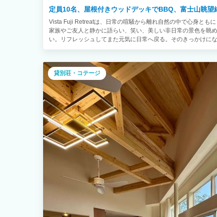
定員10名、屋根付きウッドデッキでBBQ、富士山眺望
Vista Fuji Retreatは、日常の喧騒から離れ自然の中で心
家族やご友人と静かに語らい、笑い、美しい非日常の景色を眺
い。リフレッシュしてまた元気に日常へ戻る。そのきっかけに
貸別荘・コテージ