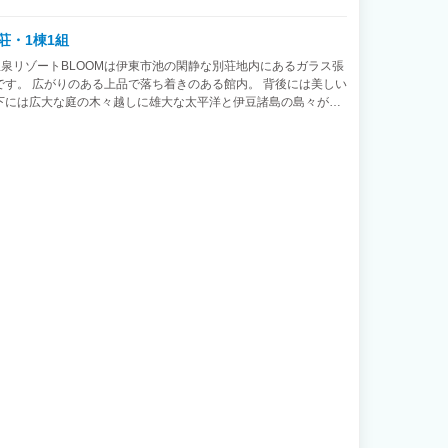
荘・1棟1組
温泉リゾートBLOOMは伊東市池の閑静な別荘地内にあるガラス張
す。 広がりのある上品で落ち着きのある館内。 背後には美しい
下には広大な庭の木々越しに雄大な太平洋と伊豆諸島の島々が望
ばラウンジに続くウッドデッキ先には、目にも鮮やかな木々が演出
 都会の喧騒とは無縁の、穏やかな時間が流れております。 心地
かり、非日常をゆったりとご堪能ください。 当館にはカラオケ、
風呂二つ、焚き火台、BBQ道具、電動マッサージチェア等のご用
ソルを設置しておりますので、雨の日も安心してお楽しみいただけ