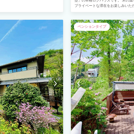
型」の本格ログハウスです。 木の温
様までご利用可能です。 ・全館禁煙の
プライベートな滞在をお楽しみいた
槽完備 浴槽には温泉を溜めてご入浴
「専用BBQテラス」と、雨の日でも
無料/予約不要） 【家電設備】 ・電
ル！屋根付き安心BBQテラス ウッ
子ケトル・洗濯機・乾燥機・ヘアード
突然の雨でも天候を気にせず、快適に
ンロ貸出有 その他、調理器具・食器
ペンションタイプ
をご用意しておりますので、お好き
を楽しめる ◆大室山の麓に位置し大
タイムがスタートします。（※閑静な
間 ◆高い天井と大きな窓が生み出す
でも全力で楽しめる！圧倒的な屋内エ
からのアクセスも良好で、観光の拠点と
を多数完備しています。 ・本格的な
をお過ごしください。 【お客様へお
ンチの大型テレビでのTVゲーム ・
 ご予約完了後、旅館業法に基づき、お
を忘れて仲間と白熱した時間をお過ご
ページURLをお送りいたします。 チェ
具をはじめ、大型冷蔵庫、テレビ、洗
い場合はご連絡をお願いいたします。
ョン、小さなお子様連れのファミリ
境とアクセス 伊豆屈指の透明度を
場」まで車でアクセス抜群！昼は綺
杯する、最高の夏休み・休日をお約束
で、成人8名様程度までのご宿泊を
いますので、ぜひお気軽にご相談く