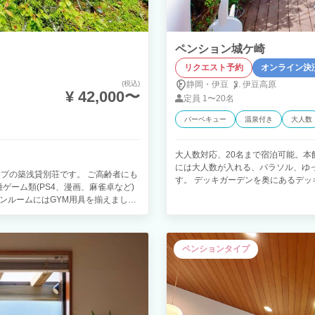
ペンション城ケ崎
リクエスト予約
オンライン決
(税込)
静岡・伊豆
伊豆高原
¥ 42,000〜
定員
1〜20名
バーベキュー
温泉付き
大人数
大人数対応、20名まで宿泊可能。本
には大人数が入れる、パラソル、ゆ
プの築浅貸別荘です。 ご高齢者にも
す。 デッキガーデンを奥にあるデッ
ゲーム類(PS4、漫画、麻雀卓など)
夜の時間も伊東の開放的な非日常をお
ンルームにはGYM用具を揃えまし
卓、囲碁など)があり、雨天の時で
。 キッチンも一般的な家庭用タイプで
リフト、伊豆シャボテン公園までは徒
ペンションタイプ