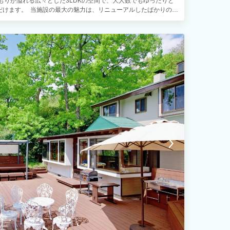
もりが溢れる広々とした3LDKの空間で、大人数でもゆったりと
だけます。 当施設の最大の魅力は、リニューアルしたばかりの
退屈させない驚異の「屋内エンタメ設備」です！ ▼リニューア
ドテラスに待望の本格的な屋根を新設いたしました！強い日差しや
プライベートBBQをお楽しみいただけます。無料のBBQセット
な食材や調味料をお持ち込みいただくだけで、手軽に極上のBBQ
別荘地のため、テラスでのBBQは20時までとなります） ▼雨
ンタメ 万が一の雨でも、館内だけで1日中遊び尽くせるグッズ
電子ダーツ（ダーツライブ） ・専用スペースでの卓球台 ・50イ
大人数で盛り上がる豊富なボードゲーム 日常の喧騒を忘れ、時間
しください。 ▼快適さを追求した最新の家具・家電 新品の寝
濯機、乾燥機、そして高速Wi-Fiを完備。長期滞在やワーケーシ
ーでも我が家のように快適に完結した生活が送れます。 ▼周辺環
誇る「今井浜海岸」や、白い砂浜が広がる王道の「白浜大浜海水浴
麗な海で思いきり泳ぎ、夜は涼しいログハウスに帰ってBBQで乾
します。 【間取り・定員について】 広々とした3LDKの間取り
推奨しております。宿泊自体は8名以上でも対応可能な場合がござ
ださい！