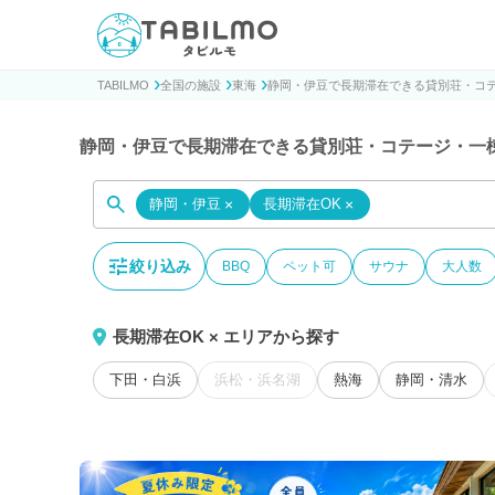
貸別荘コテージ・一棟貸し宿泊予約サイトTABILMO(タビ
TABILMO
全国の施設
東海
静岡・伊豆で長期滞在できる貸別荘・コ
静岡・伊豆で長期滞在できる貸別荘・コテージ・一
静岡・伊豆
×
長期滞在OK
×
絞り込み
BBQ
ペット可
サウナ
大人数
長期滞在OK × エリアから探す
下田・白浜
浜松・浜名湖
熱海
静岡・清水