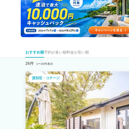
おすすめ順
予約が多い順
料金が安い順
26件
1〜20件表示
貸別荘・コテージ