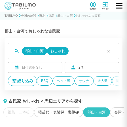
貸別荘コテージ・一棟貸し宿泊予約サイトTABILMO(タビルモ)
会員登録
ログイン
TABILMO
全国の施設
東北
福島
郡山・白河
おしゃれな古民家
郡山・白河でおしゃれな古民家
×
郡山・白河
おしゃれ
日付選択なし
2名
絞り込み
BBQ
ペット可
サウナ
大人数
海が近
古民家 おしゃれ × 周辺エリアから探す
福島・二本松
猪苗代・表磐梯・裏磐梯
郡山・白河
会津・