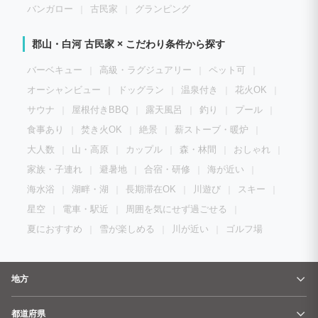
バンガロー
古民家
グランピング
郡山・白河 古民家 × こだわり条件から探す
バーベキュー
高級・ラグジュアリー
ペット可
オーシャンビュー
ドッグラン
温泉付き
花火OK
サウナ
屋根付きBBQ
露天風呂
釣り
プール
食事あり
焚き火OK
絶景
薪ストーブ・暖炉
大人数
山・高原
カップル
森・林間
おしゃれ
家族・子連れ
避暑地
合宿・研修
海が近い
海水浴
湖畔・湖
長期滞在OK
川遊び
スキー
星空
電車・駅近
周囲を気にせず過ごせる
夏におすすめ
雪が楽しめる
川が近い
ゴルフ場
地方
都道府県