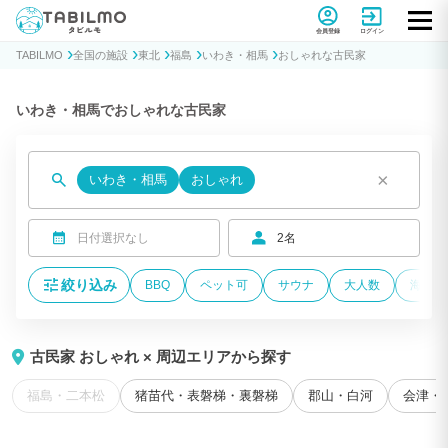
貸別荘コテージ・一棟貸し宿泊予約サイトTABILMO(タビルモ)
会員登録
ログイン
TABILMO
全国の施設
東北
福島
いわき・相馬
おしゃれな古民家
いわき・相馬でおしゃれな古民家
×
いわき・相馬
おしゃれ
日付選択なし
2名
絞り込み
BBQ
ペット可
サウナ
大人数
海が近
古民家 おしゃれ × 周辺エリアから探す
福島・二本松
猪苗代・表磐梯・裏磐梯
郡山・白河
会津・