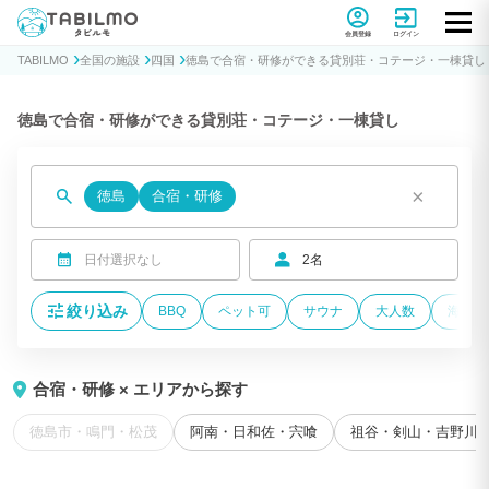
貸別荘コテージ・一棟貸し宿泊予約サイトTABILMO(タビルモ)
会員登録
ログイン
TABILMO
全国の施設
四国
徳島で合宿・研修ができる貸別荘・コテージ・一棟貸し
徳島で合宿・研修ができる貸別荘・コテージ・一棟貸し
×
徳島
合宿・研修
日付選択なし
2名
絞り込み
BBQ
ペット可
サウナ
大人数
海が近
合宿・研修 × エリアから探す
徳島市・鳴門・松茂
阿南・日和佐・宍喰
祖谷・剣山・吉野川