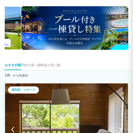
おすすめ順
予約が多い順
料金が安い順
1件
1〜1件表示
貸別荘・コテージ