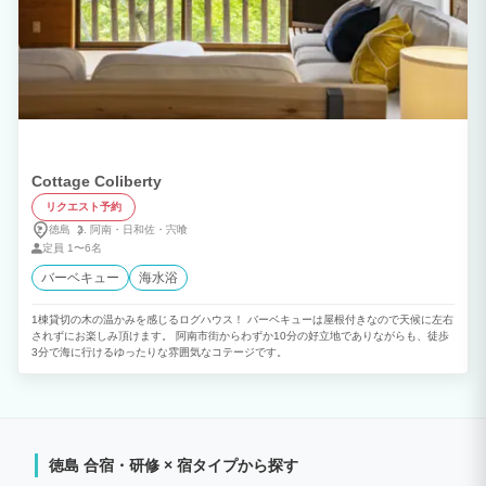
Cottage Coliberty
リクエスト予約
徳島
阿南・
日和佐・
宍喰
定員
1〜6名
バーベキュー
海水浴
1棟貸切の木の温かみを感じるログハウス！ バーベキューは屋根付きなので天候に左右
されずにお楽しみ頂けます。 阿南市街からわずか10分の好立地でありながらも、徒歩
3分で海に行けるゆったりな雰囲気なコテージです。
徳島 合宿・研修 × 宿タイプから探す