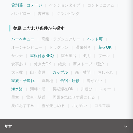
貸別荘・コテージ
ペンションタイプ
コンドミニアム
バンガロー
古民家
グランピング
徳島 こだわり条件から探す
バーベキュー
高級・ラグジュアリー
ペット可
オーシャンビュー
ドッグラン
温泉付き
花火OK
サウナ
屋根付きBBQ
露天風呂
釣り
プール
食事あり
焚き火OK
絶景
薪ストーブ・暖炉
大人数
山・高原
カップル
森・林間
おしゃれ
家族・子連れ
避暑地
合宿・研修
海が近い
海水浴
湖畔・湖
長期滞在OK
川遊び
スキー
星空
電車・駅近
周囲を気にせず過ごせる
夏におすすめ
雪が楽しめる
川が近い
ゴルフ場
地方