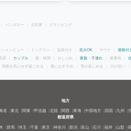
バンガロー
古民家
グランピング
ーシャンビュー
ドッグラン
温泉付き
花火OK
サウナ
屋根付
高原
カップル
森・林間
おしゃれ
家族・子連れ
避暑地
周囲を気にせず過ごせる
夏におすすめ
雪が楽しめる
川が近い
地方
海道
東北
関東
甲信越
北陸
関西
東海
中国地方
四国
九州
都道府県
木
群馬
埼玉
千葉
東京
神奈川
新潟
富山
石川
福井
山梨