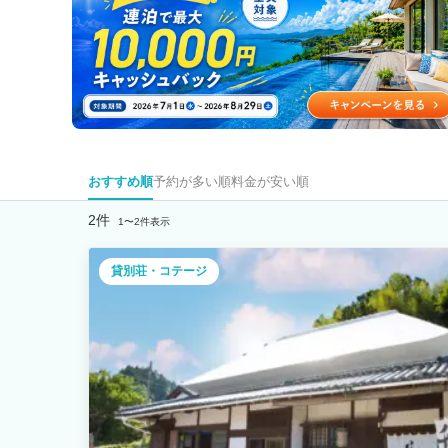
おすすめ順
予約が多い順
料金が安い順
2件
1〜2件表示
貸別荘・コテージ