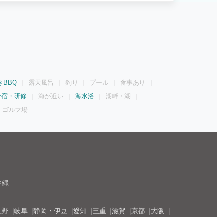
きBBQ
露天風呂
釣り
プール
食事あり
合宿・研修
海が近い
海水浴
湖畔・湖
ゴルフ場
沖縄
長野
岐阜
静岡・伊豆
愛知
三重
滋賀
京都
大阪