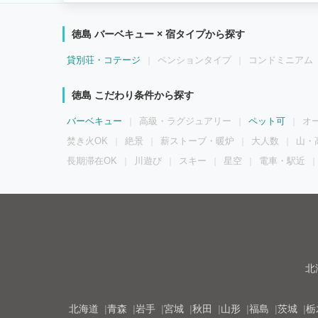
徳島 バーベキュー × 宿タイプから探す
貸別荘・コテージ
ペンションタイプ
コンドミニアム
徳島 こだわり条件から探す
バーベキュー
高級・ラグジュアリー
ペット可
オ
焚き火OK
絶景
薪ストーブ・暖炉
大人数
山・
長期滞在OK
川遊び
スキー
星空
電車・駅近
北
北海道
青森
岩手
宮城
秋田
山形
福島
茨城
栃