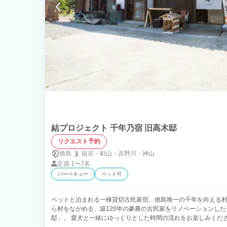
結プロジェクト 千年乃宿 旧高木邸
リクエスト予約
徳島
祖谷・
剣山・
吉野川・
神山
定員
1〜7名
バーベキュー
ペット可
ペットと泊まれる一棟貸切古民家宿。徳島唯一の千年を向える
ら村をながめる、築120年の豪農の古民家をリノベーションし
邸」。 愛犬と一緒にゆっくりとした時間の流れをお楽しみくだ