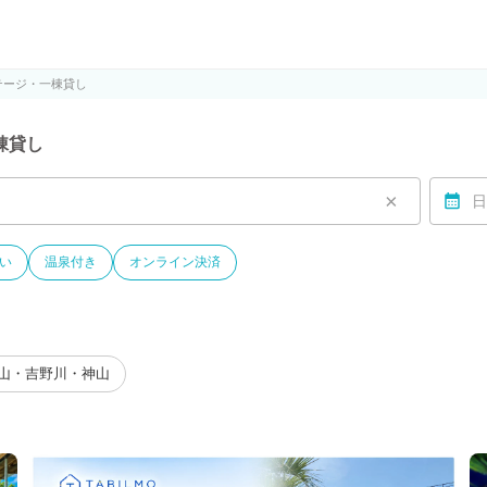
ルモ)
テージ・一棟貸し
棟貸し
×
日
い
温泉付き
オンライン決済
山・吉野川・神山