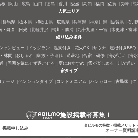
島根
岡山
広島
山口
徳島
香川
愛媛
高知
福岡
佐賀
長崎
熊
人気エリア
群馬県
栃木県
和歌山県
広島県
兵庫県
神奈川県
滋賀県
石川
南・鎌倉
日光
北軽井沢
鴨川・勝浦
九十九里・一宮
木更津・富津
絞り込み条件
シャンビュー
ドッグラン
温泉付き
花火OK
サウナ
屋根付きBBQ
・林間
おしゃれ
家族・子連れ
避暑地
合宿・研修
海が近い
海水
近
周囲を気にせず過ごせる
夏におすすめ
雪が楽しめる
川が近い
宿タイプ
コテージ
ペンションタイプ
コンドミニアム
バンガロー
古民家
グ
施設掲載者募集！
タビルモの特徴・掲載メリット
掲載申し込み
オーナー資料請