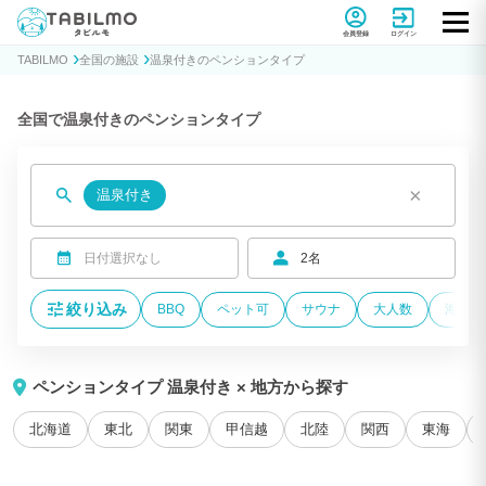
貸別荘コテージ・一棟貸し宿泊予約サイトTABILMO(タビルモ)
会員登録
ログイン
TABILMO
全国の施設
温泉付きのペンションタイプ
全国で温泉付きのペンションタイプ
×
温泉付き
日付選択なし
2名
絞り込み
BBQ
ペット可
サウナ
大人数
海が近
ペンションタイプ 温泉付き × 地方から探す
北海道
東北
関東
甲信越
北陸
関西
東海