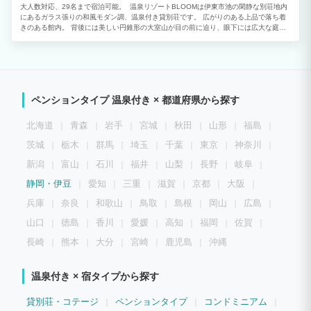
大人数対応、29名まで宿泊可能。 温泉リゾートBLOOMは伊東市池の閑静な別荘地内
にあるガラス張りの和風モダン調、温泉付き貸別荘です。 広がりのある上品で落ち着
きのある館内。 背後には美しい円錐形の大室山が目の前に迫り、眼下には広大な庭の
木々越しに雄大な太平洋と伊豆諸島の島々が望めます。 引きガラス戸を開放すればラ
ウンジに続くウッドデッキ先には、目にも鮮やかな木々が演出する四季の情緒をお楽し
み頂けます。 都会の喧騒とは無縁の、穏やかな時間が流れております。 心地良い癒し
を与えてくる天然温泉に浸かり、非日常をゆったりとご堪能ください。 当館にはカラ
オケ、グランドピアノ、麻雀、卓球、温泉風呂二つ、焚き火台、BBQ道具、電動マッ
サージチェア等のご用意がございます。 庭は広く、パラソルを設置しておりますの
ペンションタイプ 温泉付き × 都道府県から探す
で、雨の日も安心してお楽しみいただけます。
北海道
青森
岩手
宮城
秋田
山形
福島
茨城
栃木
群馬
埼玉
千葉
東京
神奈川
新潟
富山
石川
福井
山梨
長野
岐阜
静岡・伊豆
愛知
三重
滋賀
京都
大阪
兵庫
奈良
和歌山
鳥取
島根
岡山
広島
山口
徳島
香川
愛媛
高知
福岡
佐賀
長崎
熊本
大分
宮崎
鹿児島
沖縄
温泉付き × 宿タイプから探す
貸別荘・コテージ
ペンションタイプ
コンドミニアム