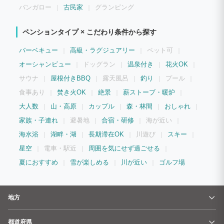
バンガロー
古民家
グランピング
ペンションタイプ × こだわり条件から探す
バーベキュー
高級・ラグジュアリー
ペット可
オーシャンビュー
ドッグラン
温泉付き
花火OK
サウナ
屋根付きBBQ
露天風呂
釣り
プール
食事あり
焚き火OK
絶景
薪ストーブ・暖炉
大人数
山・高原
カップル
森・林間
おしゃれ
家族・子連れ
避暑地
合宿・研修
海が近い
海水浴
湖畔・湖
長期滞在OK
川遊び
スキー
星空
電車・駅近
周囲を気にせず過ごせる
夏におすすめ
雪が楽しめる
川が近い
ゴルフ場
地方
都道府県