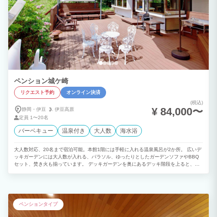
ペンション城ケ崎
リクエスト予約
オンライン決済
(税込)
¥ 84,000〜
静岡・伊豆
伊豆高原
定員
1〜20名
バーベキュー
温泉付き
大人数
海水浴
大人数対応、20名まで宿泊可能。本館1階には手軽に入れる温泉風呂が2か所。 広いデ
ッキガーデンには大人数が入れる、パラソル、ゆったりとしたガーデンソファやBBQ
セット、焚き火も揃っています。 デッキガーデンを奥にあるデッキ階段を上ると、別
棟に大温泉があります。 天気のいい日中も、夜の時間も伊東の開放的な非日常をお楽
しみください。 カラオケ、漫画、各種ゲーム類(PS4、麻雀卓、囲碁など)があり、雨天
の時でも快適にお過ごし頂けます。
ペンションタイプ