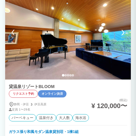
貸温泉リゾートBLOOM
リクエスト予約
オンライン決済
(税込)
¥ 120,000〜
静岡・伊豆
伊豆高原
定員
1〜29名
バーベキュー
温泉付き
大人数
海水浴
ガラス張り和風モダン温泉貸別荘・1棟1組