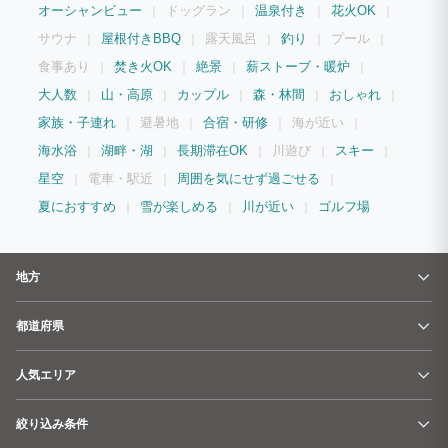
オーシャンビュー
ドッグラン
温泉付き
花火OK
サウナ
屋根付きBBQ
露天風呂
釣り
プール
食事あり
焚き火OK
絶景
薪ストーブ・暖炉
大人数
山・高原
カップル
森・林間
おしゃれ
家族・子連れ
避暑地
合宿・研修
海が近い
海水浴
湖畔・湖
長期滞在OK
川遊び
スキー
星空
電車・駅近
周囲を気にせず過ごせる
夏におすすめ
雪が楽しめる
川が近い
ゴルフ場
地方
都道府県
人気エリア
絞り込み条件