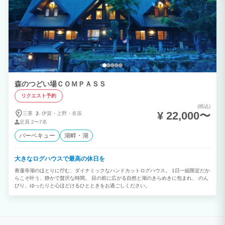
森のつどい場ＣＯＭＰＡＳＳ
リクエスト予約
(税込)
¥ 22,000〜
三重
伊賀・
上野・
名張
定員
2〜7名
バーベキュー
湖畔・湖
大きなログハウスで最高の休日を
青蓮寺湖のほとりに佇む、ダイナミックなハンドカットログハウス。 1日一組限定だか
らこそ叶う、静かで贅沢な時間。 目の前に広がる自然と湖のきらめきに包まれ、 のん
びり、ゆったりと心ほどけるひとときをお過ごしください。