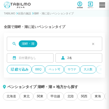
貸別荘コテージ・一棟貸し宿泊予約サイトTABILMO(タビルモ)
会員登録
ログイン
TABILMO
全国の施設
湖畔・湖に近いペンションタイプ
全国で湖畔・湖に近いペンションタイプ
×
湖畔・湖
日付選択なし
2名
絞り込み
BBQ
ペット可
サウナ
大人数
海が近
ペンションタイプ 湖畔・湖 × 地方から探す
北海道
東北
関東
甲信越
北陸
関西
東海