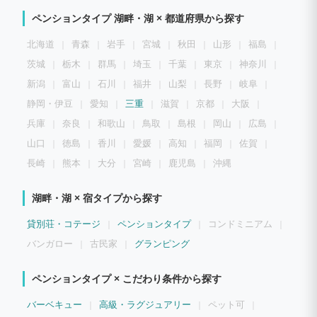
ペンションタイプ 湖畔・湖 × 都道府県から探す
北海道
青森
岩手
宮城
秋田
山形
福島
茨城
栃木
群馬
埼玉
千葉
東京
神奈川
新潟
富山
石川
福井
山梨
長野
岐阜
静岡・伊豆
愛知
三重
滋賀
京都
大阪
兵庫
奈良
和歌山
鳥取
島根
岡山
広島
山口
徳島
香川
愛媛
高知
福岡
佐賀
長崎
熊本
大分
宮崎
鹿児島
沖縄
湖畔・湖 × 宿タイプから探す
貸別荘・コテージ
ペンションタイプ
コンドミニアム
バンガロー
古民家
グランピング
ペンションタイプ × こだわり条件から探す
バーベキュー
高級・ラグジュアリー
ペット可