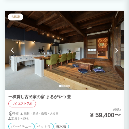
で8分、土浦駅から車で12分 買い物などに便利な立地にもかかわらず、豊かな田園風
景と森林に囲まれた自然豊かな農村農家を活用した施設です。
古民家
一棟貸し古民家の宿 まるがやつ 萱
リクエスト予約
(税込)
¥ 59,400〜
千葉
鴨川・
勝浦・
御宿・
大多喜
定員
1〜15名
バーベキュー
ペット可
海水浴