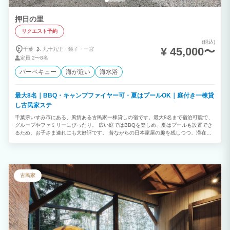
押日の里
リクエスト予約
(税込)
¥ 45,000〜
千葉
九十九里・
銚子・
一宮
定員
2〜8名
バーベキュー
海が近い
海水浴
最大8名｜BBQ・キャンプファイヤー可・夏はプールOK｜庭付き一棟貸
し古民家ステ
千葉県いすみ市にある、風情ある古民家一棟貸しの宿です。最大8名まで宿泊可能で、
グループやファミリーにぴったり。 広い庭ではBBQを楽しめ、夏はプールも設置でき
るため、お子さま連れにも大好評です。 昔ながらの日本家屋の趣を残しつつ、滞在に
必要な設備はしっかり整えているため、快適にお過ごしいただけます。 縁側でのんび
り過ごしたり、仲間と食事を囲んだり、夜には満天の星を眺めたり——。 自然豊かな
環境で、“暮らすように泊まる”体験をぜひお楽しみください。
古民家