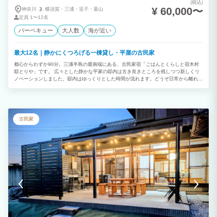
(税込)
¥ 60,000〜
神奈川
横須賀・
三浦・
逗子・
葉山
定員
1〜12名
バーベキュー
大人数
海が近い
最大12名｜静かにくつろげる一棟貸し・平屋の古民家
都心からわずか90分。三浦半島の最南端にある、古民家宿「ごはんとくらしと宿木村
邸とりや」です。 広々とした静かな平家の邸内は古き良きところを残しつつ新しくリ
ノベーションしました。邸内はゆっくりとした時間が流れます。どうぞ日常から離れて
リフレッシュして下さい。 ワークスペースや、フリードリンクコーナーあり。こだわ
りの寝具も疲れを解放してくれます。 食材を調達して持ち込み調理をしても良いし、
お庭でBBQも出来ます。 料理家女将が夕食や朝食の提供も致します。(日程によりま
す。ご相談下さい。別途現地払いになります。) ・夕飯：お1人5,000円〜 ・朝食：
1,500円〜 ・お祝いケーキ：5,000円〜 ・花束のご用意：5,500円〜 ⚪︎連泊割引致し
古民家
ますのでメッセージ下さい。 ⚪︎屋根付きのお庭でBBQができます！(食材持ち込みにて)
コンロのみお貸しします。 ⚪︎三崎マグロや地魚が美味しいお寿司屋さんの出前も可
能！ ⚪︎三崎下町散策をしてそのまま夕食もよき！ ⚪︎海へ徒歩10分。 ⚪︎公共交通機関で
のアクセス可能。 ⚪︎SAPやヨガの講師のご紹介もできます。 14畳の和室の広間は7名
まで、6畳和室は3名まで、お布団が敷けます。 洋室にはシングルベッドが2台ありま
す。お手洗いは2箇所、お風呂、洗面所あり。 キッチングッズも充実しています。 冷
蔵庫、電子レンジ、炊飯器、調理器具、食洗機。基本調味料(塩、砂糖、オリーブオイ
ル、みりん、酢、醤油) 食器あり。