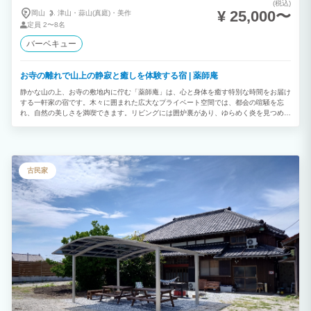
(税込)
¥ 25,000〜
岡山
津山・
蒜山(真庭)・
美作
定員
2〜8名
バーベキュー
お寺の離れで山上の静寂と癒しを体験する宿 | 薬師庵
静かな山の上、お寺の敷地内に佇む「薬師庵」は、心と身体を癒す特別な時間をお届け
する一軒家の宿です。木々に囲まれた広大なプライベート空間では、都会の喧騒を忘
れ、自然の美しさを満喫できます。リビングには囲炉裏があり、ゆらめく炎を見つめな
がら心安らぐひとときをお過ごしください。また、ウッドデッキでは外でのBBQを楽
しみ、夜には満天の星空が広がる贅沢な時間を体験できます。 さらに、お寺ならでは
の特別な体験もご用意しています（別途料金）。写経や座禅で心を静め、朝のお勤めや
ごま祈祷を通じて心の浄化を感じることができます。修験道体験では、山岳修行の一端
に触れ、非日常の深い安らぎを味わえます。薬師如来を本尊とする当寺ならではの特別
古民家
な空間で、現代の喧騒から離れた心の平穏を取り戻してください。