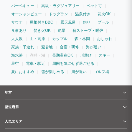
バーベキュー
高級・ラグジュアリー
ペット可
オーシャンビュー
ドッグラン
温泉付き
花火OK
サウナ
屋根付きBBQ
露天風呂
釣り
プール
食事あり
焚き火OK
絶景
薪ストーブ・暖炉
大人数
山・高原
カップル
森・林間
おしゃれ
家族・子連れ
避暑地
合宿・研修
海が近い
海水浴
湖畔・湖
長期滞在OK
川遊び
スキー
星空
電車・駅近
周囲を気にせず過ごせる
夏におすすめ
雪が楽しめる
川が近い
ゴルフ場
地方
都道府県
人気エリア