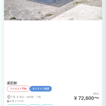
楽匠館
リクエスト予約
オンライン決済
(税込)
¥ 72,600〜
千葉
館山・
南房総・
千倉
定員
1〜21名