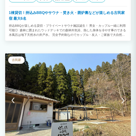
1棟貸切！持込みBBQやサウナ・焚き火・囲炉裏などが楽しめる古民家
宿 最大6名
持込BBQが楽しめる貸切・プライベートサウナ施設誕生！ 男女・カップル一緒に利用
可能◎ 森林に囲まれたウッドデッキでの森林外気浴、熱した身体を冷やす事のできる
水風呂は地下天然水の井戸水。 完全予約制なのでカップル・友人・ご家族で大自然で
極上の「ととのう体験をご堪能下さい。 お子さまから大人まで自由に楽しめる空間と
なっており、プライベート施設ならではの非日常体験をお楽しみください。 アーリー
チェックインについて 15時チェックインの場合、別途大人1人2,500円追加・小中学生
1,000円追加（現地払い）5歳以下無料 レイトチェックアウトについて 14時チェック
アウトの場合、別途大人1人2,500円追加・小中学生1,000円追加（現地払い）5歳以下
古民家
無料 ご希望の場合事前に問い合わせお願い致します。メッセージにてお返事致します
(日帰り予約が入っている場合ご希望に添えない場合も御座いますのでご了承願います)
【サウナのご利用】 男女・カップル一緒にサウナ利用可能。 刺青・タトゥー利用可
能。 ととのいながら喫煙可能。 水着着用必須。 サウナ利用時間：夜20:30まで翌日
9:00から ■北欧フィンランド式バレルサウナ 設定温度100℃、アロマ水を入れたセル
フロウリュウ ゆったりお過ごし頂くのは大人4人程度までのご利用がお勧めです。 最
大6名収容 順番に入って頂ければ大人数でも楽しめます。 ※水着着用必須 ■屋外BBQ
エリア 冷蔵庫・BBQコンロ・電子レンジ・炊飯器・トースターは無料貸出 調味料（ほ
りにし・マキシマム・塩コショウ・一味・塩・胡椒）紙皿・トング・コップ類など全て
無料！ 炭の火起こしやBBQ準備もさせて頂きます。 炭代金（網含む）宿泊
時1000円 室内キッチンスペース有 屋根付きウッドデッキで持込頂いたお食事やお飲み
物をご自由にお楽しみ下さい。(雨でも濡れません) ■森林外気浴エリア 鳥のさえずり
や虫の鳴き声を聞きながらととえます Bluetoothスピーカー有 インフィニティチェ
ア、フルフラットベット、ハンモックなど 大型テラス下で雨でも快適に過ごせます ■
露天風呂 外気浴の後に冷めた身体を温めて下さい。冬場でも快適に過ごせます。 ■温
水シャワー サウナ後の掛湯などに シャンプー・トリートメント・ボディーソープ・洗
顔完備 ■地下天然水風呂 水風呂は地下天然水の井戸水、水温15℃前後 チラー（水冷却