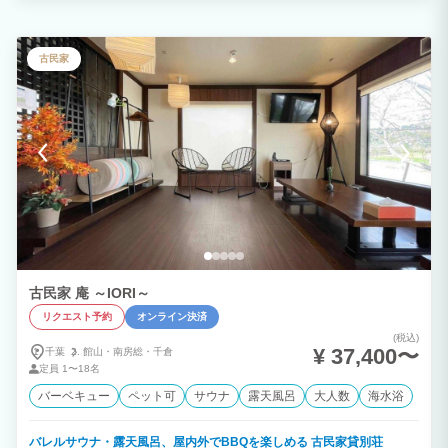
畳、和室8畳、6畳、 ベッドルーム8畳、リビング8畳、浴室、トイレ） ・８名様まで宿
泊可能 ・シングルベッド×2 日本民泊協会（JAPA）加入施設 外国人旅行者向け手配荷
物配送サービス『手ぶらくん』登録施設 ＜敷地内のテナント＞ ・アロママッサージ
・足つぼマッサージ ・オーガニックパン ひと粒
古民家
古民家 庵 ～IORI～
リクエスト予約
オンライン決済
(税込)
¥ 37,400〜
千葉
館山・
南房総・
千倉
定員
1〜18名
バーベキュー
ペット可
サウナ
露天風呂
大人数
海水浴
バレルサウナ・露天風呂、屋内外でBBQを楽しめる 古民家貸別荘