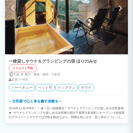
一棟貸しサウナ＆グランピングの宿 ほりのみせ
リクエスト予約
千葉
鴨川・
勝浦・
御宿・
大多喜
定員
2〜8名
バーベキュー
ペット可
ドッグラン
サウナ
～古民家で心と体を癒す体験を～
2024年11月OPEN！！ ★一日一組様限定！サウナとグランピングが楽しめる古民家宿
★ サウナとグランピングが楽しめる古民家の宿が千葉県大多喜町にオープン♪ 6名様用
のプライベートサウナでは竹林を眺めながら、時間を気にせず、思う存分リフレっしょ
ができます。 グランピングを楽しめる屋根付きテラスには充実したBBQ機材も完備！
内部のキッチンにも調理道具、食器が揃っています。 ご家族でもご友人同士でも、食
とお風呂＆サウナを楽しみながらお過ごし頂けます♪j 【施設について】 施設は、食と