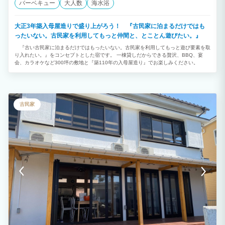
バーベキュー
大人数
海水浴
大正3年築入母屋造りで盛り上がろう！ 『古民家に泊まるだけではも
ったいない。古民家を利用してもっと仲間と、とことん遊びたい。』
『古い古民家に泊まるだけではもったいない。古民家を利用してもっと遊び要素を取
り入れたい。』をコンセプトとした宿です。 一棟貸しだからできる贅沢、BBQ、宴
会、カラオケなど300坪の敷地と『築110年の入母屋造り』でお楽しみください。
古民家