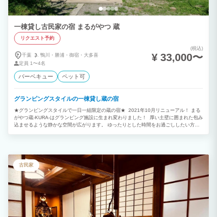
一棟貸し古民家の宿 まるがやつ 蔵
リクエスト予約
(税込)
¥ 33,000〜
千葉
鴨川・
勝浦・
御宿・
大多喜
定員
1〜4名
バーベキュー
ペット可
グランピングスタイルの一棟貸し蔵の宿
★グランピングスタイルで一日一組限定の蔵の宿★ 2021年10月リニューアル！ まる
がやつ蔵-KURA-はグランピング施設に生まれ変わりました！ 厚い土壁に囲まれた包み
込ませるような静かな空間が広がります。 ゆったりとした時間をお過ごししたい方は
ぜひお泊りにいらしてください。 スノーピーク製キャンプ用品(素泊まりプラン除く)、
露天風呂、ベッド・エアコン完備で皆様に快適なグランピングを楽しんでいただけま
す。 【体験メニュー】 ◎農業体験 Agricultural ■料金：1,500円(1,650円 税込) ■場
所：まるがやつ農園 ■体験時間：チェックイン後45分程度 ■人数：2名~15名様 ◎手持
ち花火体験 Handheld fireworks ■料金：無料(※花火はご持参下さい) ※花火
古民家
の販売も有り ■場所：まるがやつガーデン ■時間：夕方~20時 千葉の恵みBBQセット
と朝食パンのホームベーカリーをつける事が出来ます お一人様¥4,400（税込） 2名
様〜 ※2週間前までにお申し込み下さい ※食材内容は季節によって異なります ※土日
祝日のお問い合わせにつきましては、翌営業日（平日）以降のご返信となりますのでご
了承くださいませ