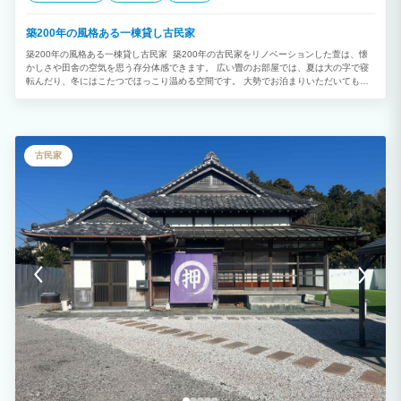
築200年の風格ある一棟貸し古民家
築200年の風格ある一棟貸し古民家 築200年の古民家をリノベーションした萱は、懐
かしさや田舎の空気を思う存分体感できます。 広い畳のお部屋では、夏は大の字で寝
転んだり、冬にはこたつでほっこり温める空間です。 大勢でお泊まりいただいても十
分にくつろげる広さですので、子供たちが元気よく走り回って遊んでいただいても大丈
夫です。 そして、2023年、グランピングが楽しめる、キッチンから続く広いテラスが
完成しました。 テラスではスノーピーク製のキャンプ道具でBBQが楽しめます。また
テラス内ではわんちゃんの放し飼いが可能です。 古民家の宿でグランピングが楽しめ
ます！充実した機材も揃っているので、初心者でも安心して楽しめます！ わんちゃん
古民家
もテラス内は放してお過ごしいただけます！ ※グランピングスタイルの方のみのご利
用となります。 ※素泊まりプランの方はご利用頂けません。 【体験メニュー】 ◎囲
炉裏体験（萱のみ） Sunken hearth ■料金：2,700円(2,970円 税込)/回（網・炭つ
き） ■場所：萱 - KAYA - ■体験時間：チェックイン後 ■人数：4名~15名様 ◎かまど体
験（萱のみ） Kamado ■料金：5,000円(5,500円 税込)/回 ■場所：萱 - KAYA - ■体験
時間：チェックイン後1時間程度 ※チェックイン予定時間より1時間以上遅れてご到着
の場合はキャンセルとなる場合がございます（ご返金不可） ■人数：4名~15名様 ※土
日祝日のお問い合わせにつきましては、翌営業日（平日）以降のご返信となりますので
ご了承くださいませ