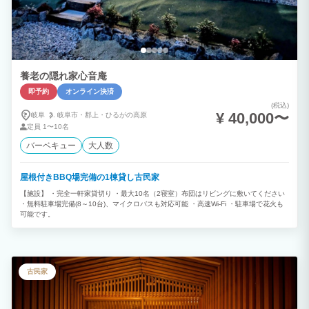
養老の隠れ家心音庵
即予約
オンライン決済
(税込)
¥ 40,000〜
岐阜
岐阜市・
郡上・
ひるがの高原
定員
1〜10名
バーベキュー
大人数
屋根付きBBQ場完備の1棟貸し古民家
【施設】 ・完全一軒家貸切り ・最大10名（2寝室）布団はリビングに敷いてください
・無料駐車場完備(8～10台)、マイクロバスも対応可能 ・高速Wi-Fi ・駐車場で花火も
可能です。
古民家