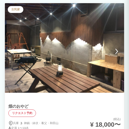
の素敵な思い出づくりのお手伝いができたらと考えております。 暖簾をくぐると、そ
こにはホッと落ち着く空間が。 玄関周りには呉服屋だった当時を偲ばせる、着物や箪
古民家
笥などを飾っております。 庭が見える快適なリビングは団らんの場所にピッタリ。 夕
食は、近くのレストランはもちろん、BBQや出前をとることもできます。 お出迎え後
は、リビングルームで季節のウェルカムフルーツを楽しんでいただきながら、宿の説明
を致します。 気になることがあれば何でも聞いてください！
畑のおやど
リクエスト予約
(税込)
¥ 18,000〜
兵庫
神鍋・
鉢伏・
養父・
和田山
定員
1〜19名