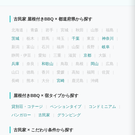
方には不向きです。 BBQスペース（炭・コンロなどレンタル付５名様まで7000円、追
加１名＋1000円) 田舎暮らしを体験するのに最適です。 リバーカヤック、漁船クルー
ズ、釣りのアクティビティも開催しています。ご相談ください。
古民家 屋根付きBBQ × 都道府県から探す
北海道
青森
岩手
宮城
秋田
山形
福島
茨城
栃木
群馬
埼玉
千葉
東京
神奈川
新潟
富山
石川
福井
山梨
長野
岐阜
静岡・伊豆
愛知
三重
滋賀
京都
大阪
兵庫
奈良
和歌山
鳥取
島根
岡山
広島
山口
徳島
香川
愛媛
高知
福岡
佐賀
長崎
熊本
大分
宮崎
鹿児島
沖縄
屋根付きBBQ × 宿タイプから探す
貸別荘・コテージ
ペンションタイプ
コンドミニアム
バンガロー
古民家
グランピング
古民家 × こだわり条件から探す