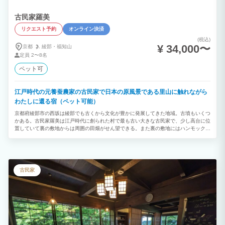
古民家羅美
リクエスト予約
オンライン決済
(税込)
¥ 34,000〜
京都
綾部・
福知山
定員
2〜8名
ペット可
江戸時代の元養蚕農家の古民家で日本の原風景である里山に触れながら
わたしに還る宿（ペット可能）
京都府綾部市の西坂は綾部でも古くから文化が豊かに発展してきた地域。古墳もいくつ
かある。古民家羅美は江戸時代に創られた村で最も古い大きな古民家で、少し高台に位
置していて裏の敷地からは周囲の田畑がせん望できる。また裏の敷地にはハンモックや
ベンチなどもあり「荒神様（火の神様）」が祀られているのは貴重である。屋内は一畳
が大きい（京間）和室が主で襖や戸で仕切られている。DIYで改装したカウンタールー
ムには薪ストーブがある。ピアノやギター、民族楽器などもあり自由に弾くこともでき
る。書棚には本があり読書もできる。ゲームもある。自炊する人のために冷蔵庫や調理
器具も整っている。玄関右側の部屋はその昔「庭座敷」といわれていたが、今はギャラ
古民家
リーに使うこともあり創作活動や遊び場としても使える。ペットが可能なのでペット好
きの方に喜ばれている。