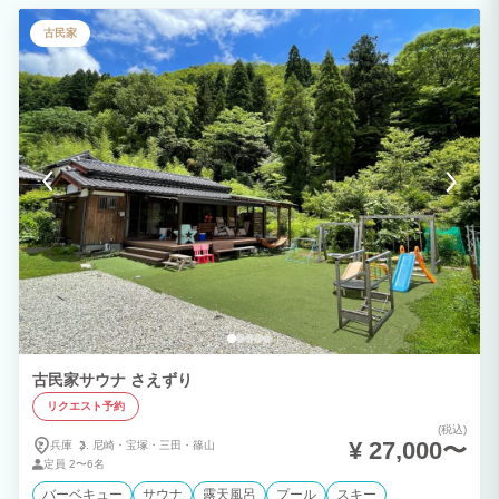
遊びが楽しめるゾーン、癒しのゾーン、くつろぎのゾーンと 大きく３つのゾーンから
なる広々としたゆったりとした古民家で、完全貸切の宿です。 ■食と遊びが楽しめる
古民家
ゾーン ・手ぶらでBBQができます。ウェーバー社のガスコンロなので調理は楽ラク♪
・グランピング用の食器、お鍋も完備しています ・雨の日でも楽しめる大きな屋根付
きテラス ・焚き火や花火が楽しめる中庭 ・子供の遊び場になる隠し部屋もあります♪
■癒しのゾーン ・6名定員のプライベートサウナ、水風呂完備 ・里山を望むサウナテラ
ス付き ・サウナチェアも完備 ・家族で入れる大きな浴槽つきのお風呂 ・綺麗な洗面室
（洗面台は2台） ■くつろぎのゾーン ・囲炉裏を囲んでくつろげる部屋があります ・
お布団を敷いていただくスタイルです ※土日祝日のお問い合わせにつきましては、翌
営業日（平日）以降のご返信となりますのでご了承くださいませ
古民家サウナ さえずり
リクエスト予約
(税込)
¥ 27,000〜
兵庫
尼崎・
宝塚・
三田・
篠山
定員
2〜6名
バーベキュー
サウナ
露天風呂
プール
スキー