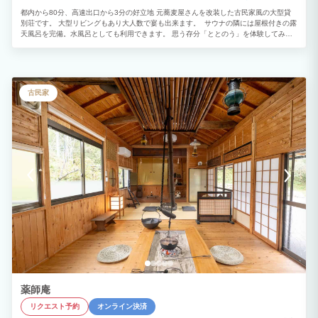
都内から80分、高速出口から3分の好立地 元蕎麦屋さんを改装した古民家風の大型貸
別荘です。 大型リビングもあり大人数で宴も出来ます。 サウナの隣には屋根付きの露
天風呂を完備。水風呂としても利用できます。 思う存分「ととのう」を体験してみま
せんか？
古民家
薬師庵
リクエスト予約
オンライン決済