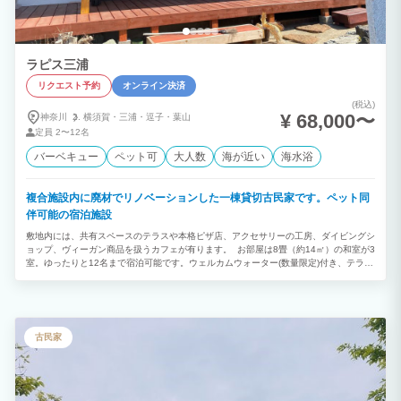
ラピス三浦
リクエスト予約
オンライン決済
(税込)
¥ 68,000〜
神奈川
横須賀・
三浦・
逗子・
葉山
定員
2〜12名
バーベキュー
ペット可
大人数
海が近い
海水浴
複合施設内に廃材でリノベーションした一棟貸切古民家です。ペット同
伴可能の宿泊施設
敷地内には、共有スペースのテラスや本格ピザ店、アクセサリーの工房、ダイビングシ
ョップ、ヴィーガン商品を扱うカフェが有ります。 お部屋は8畳（約14㎡）の和室が3
室。ゆったりと12名まで宿泊可能です。ウェルカムウォーター(数量限定)付き、テラス
ではBBQもお楽しみいただけます。リビングでは大型テレビ、Bluetoothスピーカーや
プロジェクターもございますのでご利用下さい。ペットの同伴も可能なので、大切な家
族と一緒に、心に残るひとときをお過ごしください。 海までは車で約5分。周辺には
富士山を望む絶景スポットも点在し、自然の美しさに包まれたひとときを楽しめます。
目の前にバス停があり、徒歩5分程でコンビニ、スーパー、100円shopなど、車がなく
古民家
ても快適に滞在できるロケーションです。 施設内にも自販機や冷凍庫自販機がござい
ます。 HELLOCYCLING設置店 好きな場所で借りて返せる電動アシスト自転車シェア
サイクリングサービス