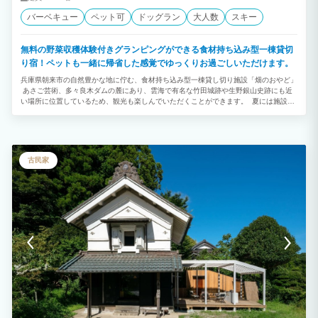
バーベキュー
ペット可
ドッグラン
大人数
スキー
無料の野菜収穫体験付きグランピングができる食材持ち込み型一棟貸切
り宿！ペットも一緒に帰省した感覚でゆっくりお過ごしいただけます。
兵庫県朝来市の自然豊かな地に佇む、食材持ち込み型一棟貸し切り施設「畑のおやど」
あさご芸術、多々良木ダムの麓にあり、雲海で有名な竹田城跡や生野銀山史跡にも近
い場所に位置しているため、観光も楽しんでいただくことができます。 夏には施設前
の川で水遊びを楽しんだり、6月にはホタル観賞したりしていただける自然豊かなとこ
ろになります。 自転車に乗っての芸術散策や野菜の収穫体験など、ここでしかできな
い特別な体験もたくさんご用意。 四季折々の美しい自然を満喫しながら、忘れられな
い思い出を作りませんか？
古民家