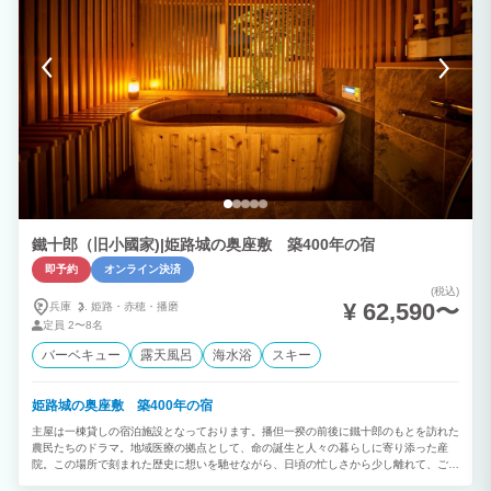
鐵十郎（旧小國家)|姫路城の奥座敷 築400年の宿
即予約
オンライン決済
(税込)
¥ 62,590〜
兵庫
姫路・
赤穂・
播磨
定員
2〜8名
バーベキュー
露天風呂
海水浴
スキー
姫路城の奥座敷 築400年の宿
主屋は一棟貸しの宿泊施設となっております。播但一揆の前後に鐵十郎のもとを訪れた
農民たちのドラマ。地域医療の拠点として、命の誕生と人々の暮らしに寄り添った産
院。この場所で刻まれた歴史に想いを馳せながら、日頃の忙しさから少し離れて、ごゆ
っくりとおくつろぎください。 ＜概要＞ ・一棟貸し（玄関ホール8