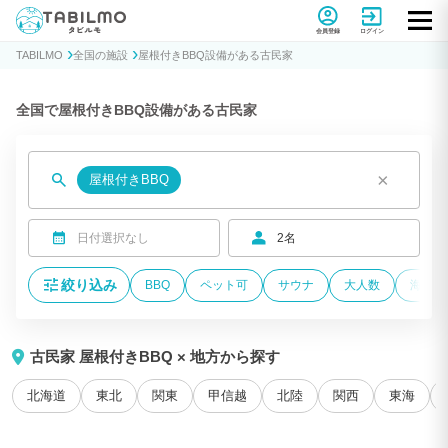
貸別荘コテージ・一棟貸し宿泊予約サイトTABILMO(タビルモ)
会員登録
ログイン
TABILMO
全国の施設
屋根付きBBQ設備がある古民家
全国で屋根付きBBQ設備がある古民家
×
屋根付きBBQ
日付選択なし
2名
絞り込み
BBQ
ペット可
サウナ
大人数
海が近
古民家 屋根付きBBQ × 地方から探す
北海道
東北
関東
甲信越
北陸
関西
東海