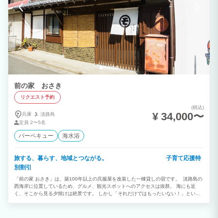
前の家 おさき
リクエスト予約
(税込)
¥ 34,000〜
兵庫
淡路島
定員
2〜5名
バーベキュー
海水浴
旅する、暮らす、地域とつながる。 子育て応援特
別割引
「前の家 おさき」は、築100年以上の呉服屋を改装した一棟貸しの宿です。 淡路島の
西海岸に位置しているため、グルメ、観光スポットへのアクセスは抜群。 海にも近
く、そこから見る夕焼けは絶景です。 しかし「それだけではもったいない！」という
のが私たちの思いです。 淡路島には、各地から料理人が訪ねてくるほどの滋味豊かな
食材や、面白い取り組みをしている人々、そして海と山が近いことによって生み出され
る美しい風景があります。 「前の家 おさき」は、「地域と繋がる宿」として、皆さま