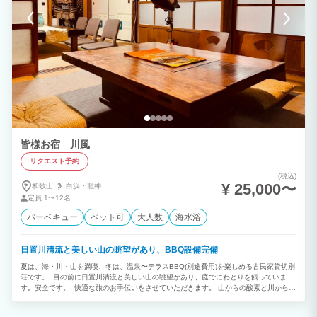
皆様お宿 川風
リクエスト予約
(税込)
¥ 25,000〜
和歌山
白浜・
龍神
定員
1〜12名
バーベキュー
ペット可
大人数
海水浴
日置川清流と美しい山の眺望があり、BBQ設備完備
夏は、海・川・山を満喫、冬は、温泉〜テラスBBQ(別途費用)を楽しめる古民家貸切別
荘です。 目の前に日置川清流と美しい山の眺望があり、庭でにわとりを飼っていま
す。安全です。 快適な旅のお手伝いをさせていただきます。 山からの酸素と川からの
マイナスイオンにつつまれる特別な空間です。 築年数８０年以上の古民家をそのまま
住みやすく工夫した１軒家です。 多少の虫やホコリは、あります。 衛生面に神経質な