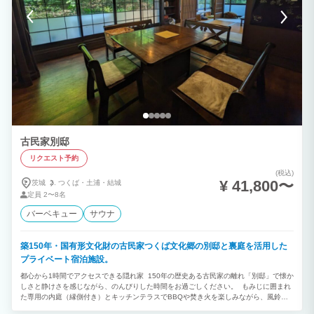
古民家別邸
リクエスト予約
(税込)
¥ 41,800〜
茨城
つくば・
土浦・
結城
定員
2〜8名
バーベキュー
サウナ
築150年・国有形文化財の古民家つくば文化郷の別邸と裏庭を活用した
プライベート宿泊施設。
都心から1時間でアクセスできる隠れ家 150年の歴史ある古民家の離れ「別邸」で懐か
しさと静けさを感じながら、のんびりした時間をお過ごしください。 もみじに囲まれ
た専用の内庭（縁側付き）とキッチンテラスでBBQや焚き火を楽しみながら、風鈴や
虫の音色をお楽しみ頂けます。（BBQ・焚火は事前予約が必要です） つくば駅から車