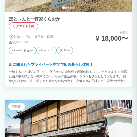
装置）導入しており、水温が保たれております ■キッズエリア ブランコ,すべり台,鉄
棒,トランポリンなど目の前でお子様を遊ばせれるので安心です。 季節のよってトン
ボ・蝶々・カエルなど様々な生き物も見られます。 アメニティ：使い捨て歯ブラシ・
フェイスタオル・ドライヤー・シャンプー類・化粧水・乳液・洗顔・クレンジングなど
ぽとぅんと一軒家くらおか
チェックイン・チェックアウトは施設にて行います。 管理棟よりスタッフが参ります
リクエスト予約
ので宜しくお願い致します。 □BBQや焚き火など屋外ご利用時間は23時までとなりま
す。 □騒音に関して 近隣に人が生活しておりますので大声での宴会や大音量での音楽
(税込)
など大きな音がでる行為はお控えください。 □居住敷地内に宿泊施設があり、人の出入
¥ 18,000〜
宮崎
日向・
高千穂・
延岡
りがございます、ご迷惑お掛けする事もあるかと思いますが、何卒ご理解ご了承宜しく
定員
1〜6名
お願い致します。（スタッフ対応は20:30まで） ご到着前にご不明な点や、ご質問が
あれば、お⁠気⁠軽⁠にご⁠連⁠絡く⁠だ⁠さいませ。
バーベキュー
ペット可
スキー
山に囲まれたプライベート空間で田舎暮らし体験！
一棟まるごと貸切の宿です。 宿泊者の方は無料で農業体験もしていただけます！ 当宿
は山の中の静かな一軒家での「いなかの生活体験」をコンセプトとしております。 田
舎ならではの、山に囲まれた静かな自然の中で、空気や水の美味しさ、家族や仲間だけ
のプライベート時間を楽しんでみませんか？ 昼は美しい自然、夜は満天の星空が楽し
めます。 また、宿泊者は敷地内の畑でオーナーと一緒に農業体験も可能です（宿泊者
は無料ですが、オーナーの予定がありますので予約をお願いします。）
古民家